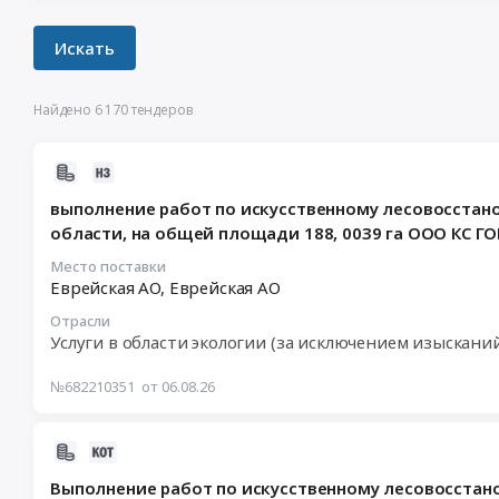
Найдено 6 170 тендеров
2026-
08-
выполнение работ по искусственному лесовосстан
06
области, на общей площади 188, 0039 га ООО КС ГО
15:50:51
:
Место поставки
Еврейская АО,
Еврейская АО
2026-
08-
Отрасли
20
Услуги в области экологии (за исключением изыскани
00:00:00
:
№682210351
от 06.08.26
Тендер
на
2026-
выполнение
08-
работ
Выполнение работ по искусственному лесовосстан
06
по