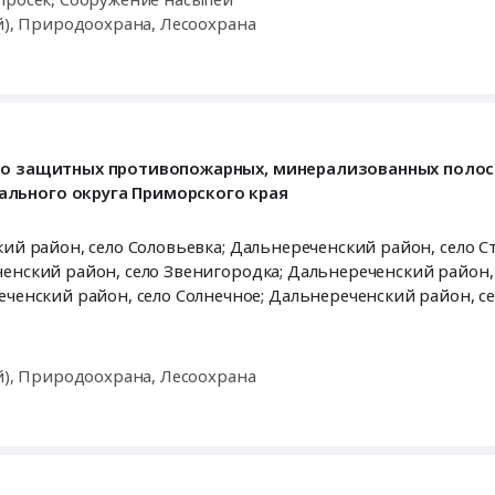
й), Природоохрана, Лесоохрана
тво защитных противопожарных, минерализованных полос
льного округа Приморского края
рай
й), Природоохрана, Лесоохрана