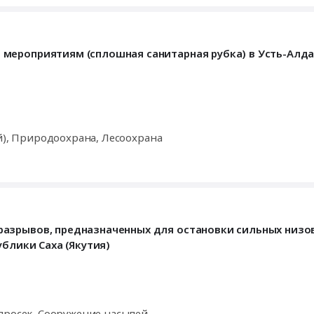
мероприятиям (сплошная санитарная рубка) в Усть-Алд
й), Природоохрана, Лесоохрана
азрывов, предназначенных для остановки сильных низо
ублики Саха (Якутия)
просек, Сооружение насыпей