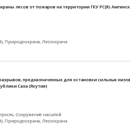
храны лесов от пожаров на территории ГКУ РС(Я) Амгинс
й), Природоохрана, Лесоохрана
азрывов, предназначенных для остановки сильных низо
ублики Саха (Якутия)
просек, Сооружение насыпей
й), Природоохрана, Лесоохрана