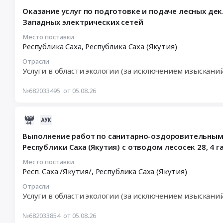
08-
выполнение
области,
выполнение
Оказание услуг по подготовке и подаче лесных де
05
работ
на
работ
Западных электрических сетей
13:16:01
по
общей
по
:
дополнению
Место поставки
площади
искусственному
Республика Саха,
Республика Саха (Якутия)
2026-
и
188,0039
лесовосстановлению
08-
агротехническому
га
в
Отрасли
12
уходу
ООО
границах
Услуги в области экологии (за исключением изыскани
23:59:00
за
"КС
участков
:
лесными
ГОК".
лесного
№682033495
от 05.08.26
Тендер
культурами
Тендер
фонда
на
Тендер
на
Еврейской
2026-
оказание
на
выполнение
автономной
08-
услуг
выполнение
работ
области,
Выполнение работ по санитарно-оздоровительным 
05
по
работ
по
на
Республики Саха (Якутия) с отводом лесосек 28, 4 г
04:54:26
подготовке
по
искусственному
общей
:
и
Место поставки
дополнению
лесовосстановлению
площади
Респ. Саха /Якутия/,
Республика Саха (Якутия)
2026-
подаче
и
в
188,
08-
лесных
агротехническому
границах
0039
Отрасли
14
деклараций,
уходу
участков
га
Услуги в области экологии (за исключением изыскани
03:30:00
отчетности
за
лесного
ООО
:
по
лесными
фонда
КС
№682033854
от 05.08.26