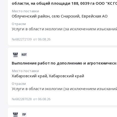
области, на общей площади 188, 0039 га ООО "КС Г
13:35:21
искусственному
:
лесовосстановлению
Место поставки
Облученский район, село Снарский,
Еврейская АО
2026-
в
08-
границах
Отрасли
20
участков
Услуги в области экологии (за исключением изыскани
14:00:00
лесного
:
фонда
№682272139
от 06.08.26
Тендер
Еврейской
на
автономной
2026-
выполнение
области,
08-
работ
на
Выполнение работ по дополнению и агротехническ
06
по
общей
11:40:28
искусственному
Место поставки
площади
Хабаровский край,
Хабаровский край
:
лесовосстановлению
188,
2026-
в
0039
Отрасли
08-
границах
га
Услуги в области экологии (за исключением изыскани
14
участков
ООО
03:00:00
лесного
КС
№682287028
от 06.08.26
:
фонда
ГОК
Тендер
Еврейской
Тендер
2026-
на
автономной
на