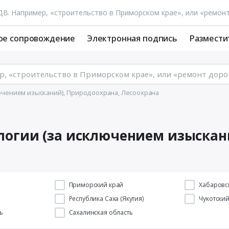
ое сопровождение
Электронная подпись
Размести
ключением изысканий), Природоохрана, Лесоохрана
ологии (за исключением изыскан
й
Приморский край
Хабаровс
Республика Саха (Якутия)
Чукотски
ь
Сахалинская область