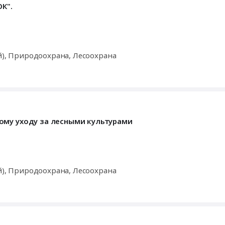
ОК".
й), Природоохрана, Лесоохрана
ому уходу за лесными культурами
й), Природоохрана, Лесоохрана