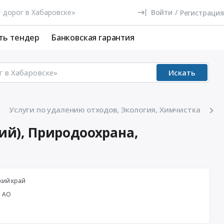
Войти
/
Регистрация
ть тендер
Банковская гарантия
Искать
Услуги по удалению отходов, Экология, Химчистка
ий), Природоохрана,
кий край
й АО