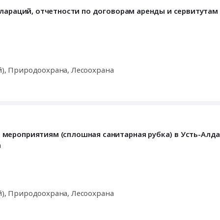
клараций, отчетности по договорам аренды и сервитутам
й), Природоохрана, Лесоохрана
мероприятиям (сплошная санитарная рубка) в Усть-Алд
а
й), Природоохрана, Лесоохрана