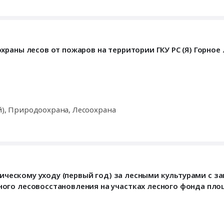
раны лесов от пожаров на территории ГКУ РС (Я) Горное
й), Природоохрана, Лесоохрана
хническому уходу (первый год) за лесными культурами с 
го лесовосстановления на участках лесного фонда площ