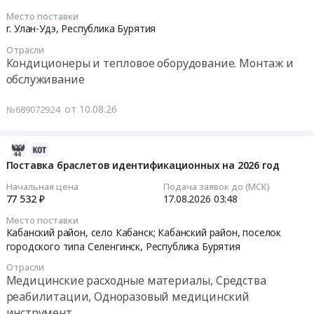
водонапорное
Бурятия
смывку
Место поставки
оборудование,
Кондиционеры
краски
2026-
г. Улан-Удэ,
Республика Бурятия
Компрессоры,
и
at
08-
монтаж
тепловое
Отрасли
г.
17
Кондиционеры и тепловое оборудование. Монтаж и
и
оборудование.
Улан-
07:00:00
обслуживание
обслуживание
Монтаж
Удэ,
Предмет
и
Республика
Тендер
от 10.08.26
тендера:
№689072924
обслуживание
Бурятия
на
Запчасти
Предмет
,
поставку
для
тендера:
Russia,
и
2026-
насосов
Э/
RU
монтаж
08-
Поставка браслетов идентификационных на 2026 год
Метаб
нагревОтопит
Республика
кондиционера
10
Начальная цена
Подача заявок до (МСК)
(
агрег.
Бурятия
Тендер
07:02:04
77 532 ₽
17.08.2026
03:48
Заявка
Цена:
Краски,
на
№АСКЕ-000745+АСКЕ-000752+АСКЕ-000762
0
Место поставки
Лаки,
поставку
2026-
Кабанский район, село Кабанск; Кабанский район, поселок
ГОК
руб.
Клеи
и
08-
городского типа Селенгинск,
Республика Бурятия
Кедровский).
Предмет
монтаж
17
Цена:
тендера:
Отрасли
кондиционера
03:48:00
0
Медицинские расходные материалы, Средства
Смывка
at
руб.
реабилитации, Одноразовый медицинский
краски.
г.
Тендер
инструмент
Цена: