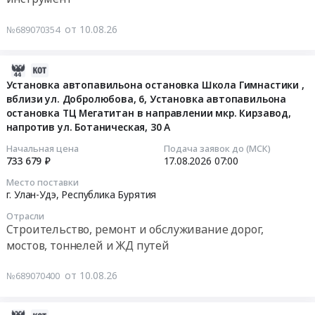
Улан-
на
13047
Удэ,
поставку
от 10.08.26
№689070354
руб.
Республика
браслетов
Бурятия
идентификационных
,
на
2026-
Russia,
2026
08-
Установка автопавильона остановка Школа Гимнастики ,
RU
год
вблизи ул. Добролюбова, 6, Установка автопавильона
10
Республика
Тендер
остановка ТЦ Мегатитан в направлении мкр. Кирзавод,
07:02:04
Бурятия
напротив ул. Ботаническая, 30 А
на
Кондиционеры
поставку
2026-
Начальная цена
Подача заявок до (МСК)
и
браслетов
733 679 ₽
17.08.2026
07:00
08-
тепловое
идентификационных
17
Место поставки
оборудование.
на
07:00:00
г. Улан-Удэ,
Республика Бурятия
Монтаж
2026
Отрасли
и
год
Тендер
Строительство, ремонт и обслуживание дорог,
обслуживание
at
на
мостов, тоннелей и ЖД путей
Предмет
Кабанский
установку
тендера:
район,
автопавильона
от 10.08.26
№689070400
Поставка
село
остановка
и
Кабанск;
Школа
монтаж
Кабанский