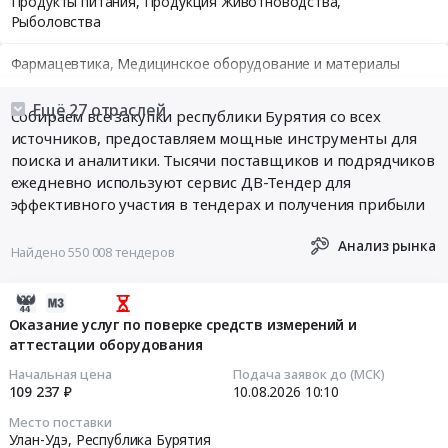
Продукты питания, Продукция Животноводства,
Рыболовства
Фармацевтика, Медицинское оборудование и материалы
Медицинские и Оздоровительные услуги
Ещё 27 отраслей
Собираем все закупки республики Бурятия со всех
источников, предоставляем мощные инструменты для
Мебель, Компьютеры и Периферия, Канцтовары, Бытовая
поиска и аналитики. Тысячи поставщиков и подрядчиков
техника
ежедневно используют сервис ДВ-Тендер для
эффективного участия в тендерах и получения прибыли
Связь, Информационные технологии
Анализ рынка
Найдено 550 008 тендеров
Грузовые и пассажирские перевозки, Транспортные услуги
Полиграфия
2026-
08-
Оказание услуг по поверке средств измерений и
Реклама, Дизайн, Маркетинг, Теле и радиовещание
аттестации оборудования
10
08:17:04
Начальная цена
Подача заявок до (МСК)
Топливо, Уголь, Продукция нефтепереработки
109 237 ₽
10.08.2026
10:10
2026-
Автомобили, Спецтехника, Авиа- ЖД-техника, Суда
Место поставки
08-
Улан-Удэ,
Республика Бурятия