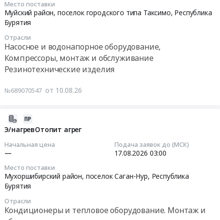
Место поставки
работ
Республика
Улан-
Нур,
08-
Муйский район, поселок городского типа Таксимо,
Республика
по
Бурятия
Удэ,
Республика
14
Бурятия
разработке
,
Республика
Бурятия
10:00:00
Отрасли
концепции
Russia,
Бурятия
,
Насосное и водонапорное оборудование,
оформления
RU
,
Russia,
Тендер:
Компрессоры, монтаж и обслуживание
городских
Республика
Russia,
RU
Запчасти
Резинотехнические изделия
территорий
Бурятия
RU
Республика
для
к
Уголь,
Республика
Бурятия
насосов
от 10.08.26
№689070547
празднованию
Твердое
Бурятия
Металлические
Метаб
Сагаалгана
печное
Благоустройство
трубы
(
–
топливо
и
Предмет
Заявка
2026-
Нового
Предмет
озеленение
тендера:
№АСКЕ-000745+АСКЕ-000752+АСКЕ-000762
08-
Э/нагревОтопит агрег
2027
тендера:
Предмет
Трубы.
ГОК
10
Начальная цена
Подача заявок до (МСК)
года
Поставка
тендера:
Цена:
Кедровский)
07:15:01
—
17.08.2026
03:00
по
каменного
Устройство
0
Тендер:
восточному
Место поставки
угля
ливнеотвода
руб.
Запчасти
2026-
Мухоршибирский район, поселок Саган-Нур,
Республика
календарю.
для
вблизи
для
08-
Бурятия
Цена:
нужд
Амбулатории
насосов
17
0
Отрасли
ООО
№7,
Метаб
03:00:00
Кондиционеры и тепловое оборудование. Монтаж и
руб.
ТЭМх
пр.
(