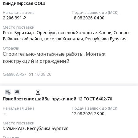
приборы
Бурятия
Russia,
Мухоршибирский
Киндигирская ООШ
10
и
,
RU
район,
05:11:01
Начальная цена
Подача заявок до (МСК)
автоматика,
Russia,
Республика
поселок
2 206 391 ₽
18.08.2026
04:00
монтаж
RU
Бурятия
Саган-
2026-
Место поставки
и
Республика
Услуги
Нур,
08-
Респ. Бурятия; г. Оренбург, поселок Холодные Ключи; Северо-
обслуживание
Бурятия
страхования
Республика
18
Байкальский район, поселок Холодная,
Республика Бурятия
Предмет
Стальные
Предмет
Бурятия
04:00:00
Отрасли
тендера:
изделия,
тендера:
,
Строительно-монтажные работы, Монтаж
Поставка
Металлопрокат,
Оказание
Russia,
Тендер
конструкций и ограждений
Датчик
Листовой
услуг
RU
на
Heidenhain
прокат
по
Республика
выполнение
от 10.08.26
№689085457
ERA
из
обязательному
Бурятия
работ
880C
стали
страхованию
Строительные
по
ID
и
автогражданской
материалы
ограждению
2026-
325693-
черных
ответственности
Предмет
территории
08-
Приобретение шайбы пружинной 12 ГОСТ 6402-70
11
металлов
владельцев
тендера:
МБОУ
10
Начальная цена
Подача заявок до (МСК)
в
Предмет
транспортных
Изовер.
Киндигирская
04:58:01
—
12.08.2026
23:00
адрес
тендера:
средств
Цена:
ООШ
Место поставки
Улан-
ЛИСТ
(ОСАГО).
0
Тендер
2026-
г. Улан-Удэ,
Республика Бурятия
Удэнского
8ММ
Цена:
руб.
на
08-
ЛВРЗ
Отрасли
С255