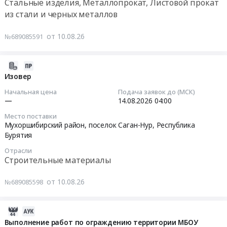
Стальные изделия, Металлопрокат, Листовой прокат
Цена:
в
Тендер
0
из стали и черных металлов
адрес
Тендер:
на
руб.
Улан-
ЛИСТ
оказание
от 10.08.26
№689085591
Удэнского
8ММ
услуг
ЛВРЗ
С255
по
АО
ГОСТ19903-
обязательному
2026-
Желдорреммаш
74
страхованию
08-
Изовер
at
Тендер:
автогражданской
10
Начальная цена
Подача заявок до (МСК)
г.
ЛИСТ
ответственности
05:14:02
—
14.08.2026
04:00
Улан-
8ММ
владельцев
Место поставки
Удэ,
С255
транспортных
2026-
Мухоршибирский район, поселок Саган-Нур,
Республика
Республика
ГОСТ19903-
средств
08-
Бурятия
Бурятия
74
(ОСАГО)
14
Отрасли
,
at
at
04:00:00
Строительные материалы
Russia,
Мухоршибирский
г.
RU
район,
Улан-
Тендер:
от 10.08.26
№689085598
Республика
поселок
Удэ,
Изовер
Бурятия
Саган-
Республика
Тендер:
Контрольно-
Нур,
Бурятия
Изовер
2026-
измерительные
Республика
,
at
08-
Выполнение работ по ограждению территории МБОУ