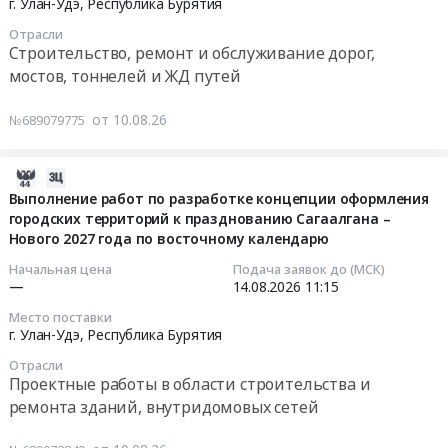
г. Улан-Удэ,
Республика Бурятия
средств
0
Заказчика
19
Отрасли
Предмет
руб.
Тендер
03:00:00
Строительство, ремонт и обслуживание дорог,
тендера:
на
мостов, тоннелей и ЖД путей
Оказание
запасные
Тендер
услуг
части
на
от 10.08.26
№689079775
по
и
ремонт
поверке
расходные
автомобильной
средств
материалы
дороги
2026-
измерений
для
по
08-
Выполнение работ по разработке концепции оформления
и
содержания
ул.
городских территорий к празднованию Сагаалгана –
10
аттестации
и
Нового 2027 года по восточному календарю
Профсоюзная
07:47:02
оборудования.
ремонта
к
Начальная цена
Подача заявок до (МСК)
Цена:
объектов
детскому
2026-
—
14.08.2026
11:15
109237
Заказчика
саду
08-
Место поставки
руб.
at
№35
14
г. Улан-Удэ,
Республика Бурятия
Кабанский
Алые
11:15:00
Отрасли
район,
паруса
Проектные работы в области строительства и
рабочий
Тендер
Тендер
ремонта зданий, внутридомовых сетей
поселок
на
на
Танхой,
ремонт
выполнение