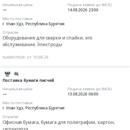
GOODWAY
10
Металлопрокат,
высший
Начальная цена
Подача заявок до (МСК)
обслуживание
Бурятия
GA-
05:59:02
—
14.08.2026
23:00
Листовой
сорт
Предмет
,
3600
прокат
ГОСТ
тендера:
Место поставки
Russia,
(2-
2026-
г. Улан-Удэ,
Республика Бурятия
из
2768-
Пусконаладочные
RU
й
08-
стали
84.
работы
Республика
этап
Отрасли
14
и
Цена:
насосной
Оборудование для сварки и спайки, его
Бурятия
торгов)
23:00:00
черных
0
станции
обслуживание. Электроды
Сантехнические
Тендер
металлов
руб.
ГОК
работы,
на
Тендер:
Предмет
Озерный.
от 10.08.26
№689070928
Внутренние
блоки
Электрод
тендера:
Цена:
сети
для
УОНИИ-13/55-
Закупка
0
водо-,
станков
5,0
2026-
Металлорукав
руб.
тепло-,
GOODWAY
ГОСТ
08-
Поставка бумаги писчей
Р3-
газо-
GA-
9466-
10
Ц-
Начальная цена
Подача заявок до (МСК)
снабжения
3600
75
05:48:50
Х-18
—
13.08.2026
06:00
и
(2-
(2-
У1
канализации
й
Место поставки
й
2026-
ТУ
г. Улан-Удэ,
Республика Бурятия
Предмет
этап
этап
08-
4833-
тендера:
торгов)
торгов)
Отрасли
13
019-
Гидропневматическая
Офисная бумага, бумага для полиграфии, картон,
at
Тендер:
06:00:00
29124208-
промывка
г.
целлюлоза
Электрод