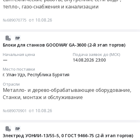
Р1-
г.
насосной
тепло-, газо-снабжения и канализации
Удэ.
Ц-
Улан-
станции
Тендер
Цена:
Х-50
Удэ,
ГОК
на
от 10.08.26
0
№689070775
ТУ
Республика
Озерный
гидропневматическая
руб.
22-
Бурятия
at
промывка
1.016-
,
Еравнинский
и
2026-
231-
Russia,
район,
опрессовка
08-
Блоки для станков GOODWAY GA-3600 (2-й этап торгов)
86
RU
Республика
систем
10
Начальная цена
Подача заявок до (МСК)
at
Республика
Бурятия
отопления
05:59:02
—
14.08.2026
23:00
г.
Бурятия
,
Тендер
Улан-
Прочая
Место поставки
Russia,
на
2026-
г. Улан-Удэ,
Республика Бурятия
Удэ,
химическая
RU
гидропневматическая
08-
Республика
продукция
Республика
Отрасли
промывка
14
Металло- и дерево-обрабатывающее оборудование,
Бурятия
Предмет
Бурятия
и
23:00:00
,
Станки, монтаж и обслуживание
тендера:
Насосное
опрессовка
Russia,
Запрос
и
систем
Тендер
RU
цен
от 10.08.26
№689070901
водонапорное
отопления
на
Республика
на
оборудование,
at
блоки
Бурятия
закупку:
Компрессоры,
г.
для
2026-
Стальные
Ацетон
монтаж
Северобайкальск,
станков
08-
Электрод УОНИИ-13/55-5, 0 ГОСТ 9466-75 (2-й этап торгов)
изделия,
технический
и
Республика