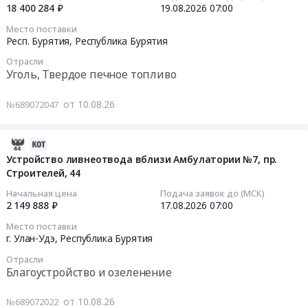
тендера:
Республика
работ
Тендер
18 400 284 ₽
19.08.2026
07:00
Запасные
Бурятия
по
на
2026-
Место поставки
части
Строительство,
разработке
поставку
08-
Респ. Бурятия,
Республика Бурятия
и
ремонт
концепции
аппарата
19
Отрасли
расходные
и
оформления
светодиодного
07:00:00
Уголь, Твердое печное топливо
материалы
обслуживание
городских
АФС
для
дорог,
территорий
с
Тендер
от 10.08.26
№689072047
содержания
мостов,
к
принадлежностями
на
и
тоннелей
празднованию
at
поставку
ремонта
и
Сагаалгана
Кабанский
каменного
2026-
объектов
ЖД
–
район,
угля
08-
Устройство ливнеотвода вблизи Амбулатории №7, пр.
Заказчика.
путей
Нового
село
для
Строителей, 44
10
Цена:
Предмет
2027
Кабанск,
нужд
07:18:44
Начальная цена
Подача заявок до (МСК)
349700
тендера:
года
Республика
ООО
2 149 888 ₽
17.08.2026
07:00
руб.
Ремонт
по
Бурятия
ТЭМх
2026-
Место поставки
автомобильной
восточному
,
на
08-
г. Улан-Удэ,
Республика Бурятия
дороги
календарю
Russia,
период
17
по
Отрасли
at
RU
,
07:00:00
Благоустройство и озеленение
ул.
г.
Республика
с.
Профсоюзная
Улан-
Бурятия
Мухоршибирь,
Тендер
от 10.08.26
№689072022
к
Удэ,
Медицинское