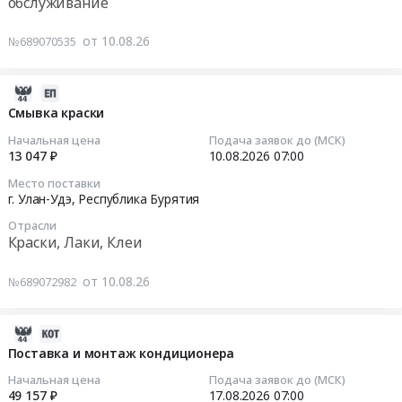
обслуживание
на
Строителей,
Заявка
Тендер:
период
44.
№АСКЕ-000745+АСКЕ-000752+АСКЕ-000762
Э/
от 10.08.26
№689070535
,
Цена:
ГОК
нагревОтопит
с.
2149888
Кедровский)
агрег
Мухоршибирь,
руб.
at
Тендер:
2026-
Мухоршибирский
Муйский
Э/
08-
Смывка краски
район.
район,
нагревОтопит
10
Начальная цена
Подача заявок до (МСК)
Цена:
поселок
агрег
07:08:02
13 047 ₽
10.08.2026
07:00
18400284
городского
at
Место поставки
руб.
типа
Мухоршибирский
2026-
г. Улан-Удэ,
Республика Бурятия
Таксимо,
район,
08-
Отрасли
Республика
поселок
10
Краски, Лаки, Клеи
Бурятия
Саган-
07:00:56
,
Нур,
от 10.08.26
№689072982
Russia,
Республика
Тендер
RU
Бурятия
на
Республика
,
смывку
2026-
Бурятия
Russia,
краски
08-
Поставка и монтаж кондиционера
Насосное
RU
Тендер
10
Начальная цена
Подача заявок до (МСК)
и
Республика
на
07:07:02
49 157 ₽
17.08.2026
07:00