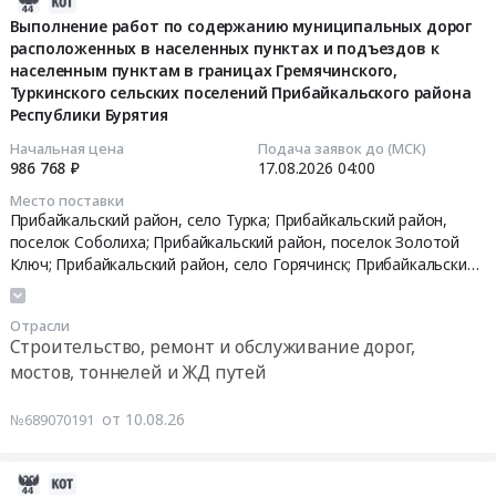
2026-
Гимнастики
кондиционера.
район,
08-
Выполнение работ по содержанию муниципальных дорог
,
Цена:
поселок
расположенных в населенных пунктах и подъездов к
10
вблизи
49157
населенным пунктам в границах Гремячинского,
городского
06:46:16
ул.
руб.
Туркинского сельских поселений Прибайкальского района
типа
Добролюбова,
Республики Бурятия
Селенгинск,
2026-
6,
Республика
08-
Установка
Начальная цена
Подача заявок до (МСК)
986 768 ₽
17.08.2026
04:00
Бурятия
17
автопавильона
,
04:00:00
остановка
Место поставки
Russia,
Прибайкальский район, село Турка; Прибайкальский район,
ТЦ
RU
поселок Соболиха; Прибайкальский район, поселок Золотой
Тендер
Мегатитан
Ключ; Прибайкальский район, село Горячинск; Прибайкальский
Республика
на
в
район, село Гремячинск; Кабанский район, село Исток;
Бурятия
выполнение
направлении
Прибайкальский район, поселок Котокель,
Республика Бурятия
Медицинские
работ
мкр.
Отрасли
расходные
по
Кирзавод,
Строительство, ремонт и обслуживание дорог,
материалы,
содержанию
напротив
мостов, тоннелей и ЖД путей
Средства
муниципальных
ул.
реабилитации,
дорог
Ботаническая,
от 10.08.26
№689070191
Одноразовый
расположенных
30
медицинский
в
А
2026-
инструмент
населенных
Тендер