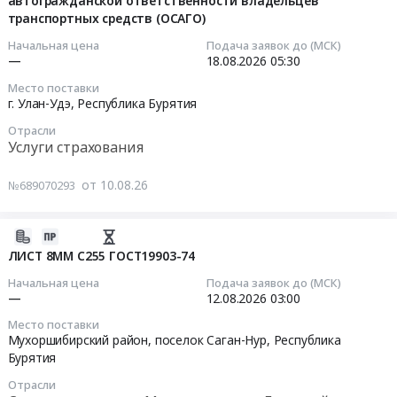
автогражданской ответственности владельцев
10
Блоки
Оборудование
Бурятия
транспортных средств (ОСАГО)
ID
05:21:14
для
для
Офисная
325693-
Начальная цена
Подача заявок до (МСК)
станков
сварки
бумага,
11
2026-
—
18.08.2026
05:30
GOODWAY
и
бумага
в
08-
GA-
Место поставки
спайки,
для
адрес
18
г. Улан-Удэ,
Республика Бурятия
3600
его
полиграфии,
Улан-
05:30:00
(2-
обслуживание.
Отрасли
картон,
Удэнского
й
Услуги страхования
Электроды
целлюлоза
ЛВРЗ
Тендер
этап
Предмет
Предмет
АО
на
торгов).
от 10.08.26
№689070293
тендера:
тендера:
Желдорреммаш
оказание
Цена:
Электрод
Поставка
Тендер
услуг
0
УОНИИ-13/55-
бумаги
на
2026-
по
руб.
5,0
писчей.
поставку
08-
обязательному
ЛИСТ 8ММ С255 ГОСТ19903-74
ГОСТ
Цена:
Датчик
10
страхованию
Начальная цена
Подача заявок до (МСК)
9466-
0
Heidenhain
05:14:02
автогражданской
—
12.08.2026
03:00
75
руб.
ERA
ответственности
(2-
Место поставки
880C
2026-
владельцев
Мухоршибирский район, поселок Саган-Нур,
Республика
й
ID
08-
транспортных
Бурятия
этап
325693-
12
средств
торгов).
Отрасли
11
03:00:00
(ОСАГО)