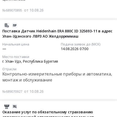
00,
и
Улан-
УОНИИ-13/55-
Тендер
Рукав
опрессовка
Удэ,
от 10.08.26
№689070895
5,0
на
гибкий
систем
Республика
ГОСТ
поставку
металлический
отопления.
Бурятия
9466-
бумаги
2026-
Р1-
Цена:
,
75
писчей
08-
Ц-
Поставка Датчик Heidenhain ERA 880C ID 325693-11 в адрес
38033
Russia,
(2-
Тендер
Улан-Удэнского ЛВРЗ АО Желдорреммаш
10
Х-50
руб.
RU
й
на
05:28:02
ТУ
Начальная цена
Подача заявок до (МСК)
Республика
этап
поставку
22-
—
14.08.2026
07:00
Бурятия
торгов)
бумаги
2026-
1.016-
Металло-
Место поставки
at
писчей
08-
231-
г. Улан-Удэ,
Республика Бурятия
и
г.
at
14
86.
дерево-
Улан-
Отрасли
г.
07:00:00
Цена:
обрабатывающее
Контрольно-измерительные приборы и автоматика,
Удэ,
Улан-
0
оборудование,
монтаж и обслуживание
Республика
Удэ,
Тендер
руб.
Станки,
Бурятия
Республика
на
монтаж
от 10.08.26
№689070927
,
Бурятия
поставку
и
Russia,
,
Датчик
обслуживание
RU
Russia,
Heidenhain
2026-
Предмет
Республика
RU
ERA
08-
Оказание услуг по обязательному страхованию
тендера:
Бурятия
Республика
880C