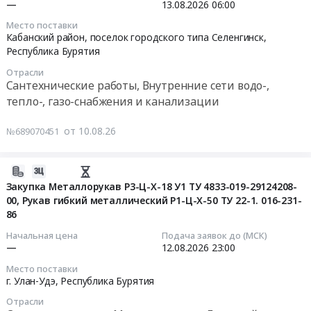
Улан-
обеспечения
МКУ
06:37:02
село
—
13.08.2026
06:00
нужд
Удэ,
муниципальных
Управление
Бурдуково,
Место поставки
ООО
Республика
нужд
информатизации
2026-
Республика
Кабанский район, поселок городского типа Селенгинск,
Теплосиб
Бурятия
МКУ
и
08-
Бурятия
Республика Бурятия
на
,
Управление
информационных
13
,
Отрасли
период
Russia,
информатизации
ресурсов
06:00:00
Russia,
Сантехнические работы, Внутренние сети водо-,
,
RU
и
Администрации
RU
тепло-, газо-снабжения и канализации
с.
Республика
информационных
г.
Тендер
Республика
Мухоршибирь,
Бурятия
ресурсов
Улан-
на
Бурятия
от 10.08.26
№689070451
Мухоршибирский
Телекоммуникационное
Администрации
Удэ
выполнение
Строительство,
район.
оборудование
г.
Тендер
работ
ремонт
Цена:
и
Улан-
на
по
2026-
и
18400284
материалы,
Удэ
поставку
ремонту
08-
Закупка Металлорукав Р3-Ц-Х-18 У1 ТУ 4833-019-29124208-
обслуживание
руб.
Оборудование
at
коммутатора
системы
00, Рукав гибкий металлический Р1-Ц-Х-50 ТУ 22-1. 016-231-
10
дорог,
связи
г.
для
86
отопления
06:29:02
мостов,
Предмет
Улан-
обеспечения
Тендер
тоннелей
Начальная цена
Подача заявок до (МСК)
тендера:
Удэ,
муниципальных
на
2026-
—
12.08.2026
23:00
и
Поставка
Республика
нужд
выполнение
08-
ЖД
Место поставки
коммутатора
Бурятия
МКУ
работ
12
путей
г. Улан-Удэ,
Республика Бурятия
для
,
Управление
по
23:00:00
Предмет
Отрасли
обеспечения
Russia,
информатизации
ремонту
тендера: