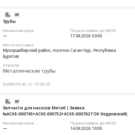
Мухоршибирский
на
детскому
Республика
оборудование,
район
устройство
саду
Бурятия
Медицинская
Тендер
ливнеотвода
2026-
№35
,
техника,
на
вблизи
08-
Трубы
Алые
Russia,
Медицинский
поставку
Амбулатории
10
Начальная цена
Подача заявок до (МСК)
паруса.
RU
инструмент
каменного
№7,
07:15:02
—
17.08.2026
03:00
Цена:
Республика
Предмет
угля
пр.
Место поставки
11450403
Бурятия
тендера:
для
Строителей,
2026-
Мухоршибирский район, поселок Саган-Нур,
Республика
руб.
Проектные
Поставка
нужд
44
08-
Бурятия
работы
аппарата
ООО
Тендер
17
Отрасли
в
светодиодного
ТЭМх
на
03:00:00
Металлические трубы
области
АФС
на
устройство
строительства
с
период
ливнеотвода
Тендер:
от 10.08.26
№689070549
и
принадлежностями.
,
вблизи
Трубы
ремонта
Цена:
с.
Амбулатории
Тендер:
зданий,
332860
Мухоршибирь,
№7,
Трубы
2026-
внутридомовых
руб.
Мухоршибирский
пр.
at
08-
Запчасти для насосов Метаб ( Заявка
сетей
район
Строителей,
Мухоршибирский
№АСКЕ-000745+АСКЕ-000752+АСКЕ-000762 ГОК Кедровский)
10
Предмет
at
44
район,
07:15:02
Начальная цена
Подача заявок до (МСК)
тендера:
Респ.
at
поселок
—
14.08.2026
10:00
Выполнение
Бурятия,
г.
Саган-
2026-