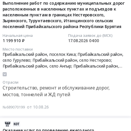
08-
Выполнение работ по содержанию муниципальных дорог
Предмет
пунктах
на
расположенных в населенных пунктах и подъездов к
10
тендера:
и
установку
населенным пунктам в границах Нестеровского,
06:46:06
Поставка
подъездов
автопавильона
Зырянского, Турунтаевского, Итанцинского сельских
браслетов
к
остановка
поселений Прибайкальского района Республики Бурятия
2026-
идентификационных
населенным
Школа
08-
Начальная цена
Подача заявок до (МСК)
на
пунктам
Гимнастики
1 199 910 ₽
17.08.2026
04:00
17
2026
в
,
04:00:00
год.
границах
Место поставки
вблизи
Прибайкальский район, поселок Кика; Прибайкальский район,
Цена:
Гремячинского,
ул.
село Гурулево; Прибайкальский район, село Нестерово;
Тендер
77532
Туркинского
Добролюбова,
Прибайкальский район, село Ангыр; Прибайкальский район,
на
руб.
сельских
6,
село Батурино; Прибайкальский район, село Бурля;
выполнение
поселений
Установка
Прибайкальский район, село Зырянск; Прибайкальский район,
работ
Прибайкальского
автопавильона
Отрасли
село Турунтаево; Прибайкальский район, село Иркилик;
по
Строительство, ремонт и обслуживание дорог,
района
остановка
Прибайкальский район, село Карымск; Прибайкальский район,
содержанию
мостов, тоннелей и ЖД путей
Республики
ТЦ
село Засухино; Прибайкальский район, село Кома;
муниципальных
Бурятия
Мегатитан
Прибайкальский район, село Покровка; Прибайкальский район,
дорог
от 10.08.26
село Бурдуково,
Республика Бурятия
Тендер
№689070199
в
расположенных
на
направлении
в
выполнение
мкр.
2026-
населенных
работ
Кирзавод,
08-
Оказание услуг по проведению ежегодного