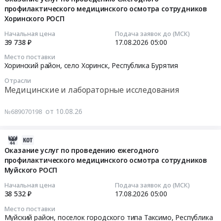
пунктах
по
напротив
профилактического медицинского осмотра сотрудников
10
и
содержанию
ул.
Хоринского РОСП
06:46:01
подъездов
муниципальных
Ботаническая,
к
Начальная цена
Подача заявок до (МСК)
дорог
30
2026-
39 738 ₽
17.08.2026
05:00
населенным
расположенных
А
08-
пунктам
в
Место поставки
at
17
Хоринский район, село Хоринск,
Республика Бурятия
в
населенных
г.
05:00:00
границах
пунктах
Улан-
Отрасли
Нестеровского,
Медицинские и лабораторные исследования
и
Удэ,
Тендер
Зырянского,
подъездов
Республика
на
Турунтаевского,
от 10.08.26
к
№689070198
Бурятия
оказание
Итанцинского
населенным
,
услуг
сельских
пунктам
Russia,
2026-
по
поселений
в
RU
08-
проведению
Оказание услуг по проведению ежегодного
Прибайкальского
границах
Республика
профилактического медицинского осмотра сотрудников
10
ежегодного
района
Гремячинского,
Бурятия
Муйского РОСП
06:46:01
профилактического
Республики
Туркинского
Строительство,
медицинского
Бурятия
Начальная цена
Подача заявок до (МСК)
сельских
ремонт
2026-
осмотра
38 532 ₽
17.08.2026
05:00
Тендер
поселений
и
08-
сотрудников
на
Место поставки
Прибайкальского
обслуживание
17
Хоринского
Муйский район, поселок городского типа Таксимо,
Республика
выполнение
района