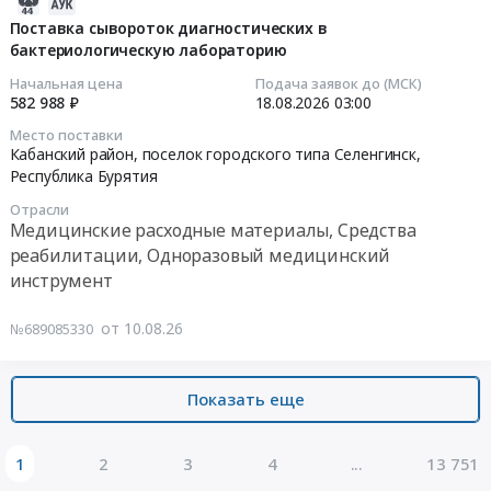
2026-
Республика
at
тротуара
08-
Поставка сывороток диагностических в
Бурятия
г.
вблизи
бактериологическую лабораторию
10
,
Улан-
дома
04:41:01
Начальная цена
Подача заявок до (МСК)
Russia,
Удэ,
№
582 988 ₽
18.08.2026
03:00
RU
Республика
20
2026-
Место поставки
Республика
Бурятия
по
08-
Кабанский район, поселок городского типа Селенгинск,
Бурятия
,
ул.
18
Республика Бурятия
Строительно-
Russia,
Терешковой
03:00:00
Отрасли
монтажные
RU
Тендер
Медицинские расходные материалы, Средства
работы,
Республика
на
Тендер
реабилитации, Одноразовый медицинский
Монтаж
Бурятия
предоставление
на
инструмент
конструкций
Метизы,
субсидии
поставку
и
Крепежные
на
сывороток
от 10.08.26
№689085330
ограждений
изделия
устройство
диагностических
Предмет
Предмет
тротуара
в
тендера:
тендера:
вблизи
бактериологическую
Показать еще
Выполнение
Приобретение
дома
лабораторию
работ
шайбы
№
Тендер
по
пружинной
20
на
1
2
3
4
...
13 751
ограждению
12
по
поставку