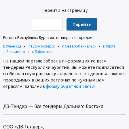
территории
ГОСТ
ул.
сывороток
МБОУ
6402-
Перейти на страницу
Терешковой
диагностических
Киндигирская
70.
at
в
ООШ.
Цена:
Улан-
бактериологическую
Перейти
Цена:
0
Удэ,
лабораторию
2206391
руб.
Республика
at
Регион:
Республика Бурятия
, тендеры по городам:
руб.
Бурятия
Кабанский
г. Улан-Удэ
г. Гусиноозерск
г. Северобайкальск
г. Кяхта
,
район,
г. Закаменск
г. Бабушкин
Russia,
поселок
На нашем портале собрана информация по всем
RU
городского
тендерам Республики Бурятия
.
Вы можете подписаться
Республика
типа
на бесплатную рассылку
актуальных тендеров и закупок,
Бурятия
Селенгинск,
проводимых в Ваших регионах по нужным Вам
Строительство,
Республика
отраслям, заполнив
форму обратной связи
!
ремонт
Бурятия
и
,
обслуживание
Russia,
дорог,
ДВ-Тендер — Все тендеры Дальнего Востока
RU
мостов,
Республика
тоннелей
Бурятия
и
Медицинские
ООО «ДВ-Тендер»,