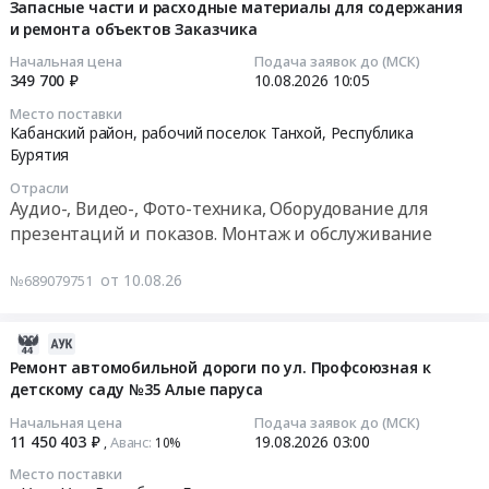
АРТИКАИН+ЭПИНЕФРИН
08-
Запасные части и расходные материалы для содержания
Искусства
измерений
at
и ремонта объектов Заказчика
10
и
Тункинский
08:12:04
Металлургическое производство
Начальная цена
Подача заявок до (МСК)
аттестации
район,
349 700 ₽
10.08.2026
10:05
оборудования
с.
2026-
Химическая продукция
Место поставки
at
Кырен,
08-
Кабанский район, рабочий поселок Танхой,
Республика
Улан-
Республика
10
Лесообработка, Изделия из дерева
Бурятия
Удэ,
Бурятия
10:05:00
Отрасли
Республика
,
Сельское хозяйство
Аудио-, Видео-, Фото-техника, Оборудование для
Бурятия
Russia,
Тендер
презентаций и показов. Монтаж и обслуживание
,
RU
Отходы и лом
на
Russia,
Республика
запасные
от 10.08.26
№689079751
RU
Услуги ЖКХ
Бурятия
части
Республика
Фармацевтические
и
Бурятия
Социальные услуги
и
расходные
2026-
Поверка
лекарственные
материалы
08-
Ремонт автомобильной дороги по ул. Профсоюзная к
и
средства
детскому саду №35 Алые паруса
для
10
калибровка
Предмет
содержания
08:10:05
Начальная цена
Подача заявок до (МСК)
оборудования
тендера:
и
11 450 403 ₽
19.08.2026
03:00
Аванс:
,
10%‍
и
АРТИКАИН+ЭПИНЕФРИН.
ремонта
2026-
Место поставки
технических
Цена:
объектов
08-