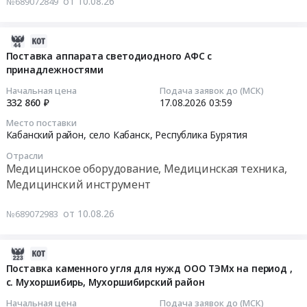
от 10.08.26
№689072849
Республика
автомобильной
работ
Бурятия
дороги
по
,
по
разработке
2026-
Russia,
ул.
концепции
08-
Поставка аппарата светодиодного АФС с
RU
Профсоюзная
принадлежностями
оформления
10
Республика
к
городских
07:39:02
Начальная цена
Подача заявок до (МСК)
Бурятия
детскому
территорий
332 860 ₽
17.08.2026
03:59
Аудио-,
саду
к
2026-
Место поставки
Видео-,
№35
празднованию
08-
Кабанский район, село Кабанск,
Республика Бурятия
Фото-
Алые
Сагаалгана
17
Отрасли
техника,
паруса
–
03:59:00
Медицинское оборудование, Медицинская техника,
Оборудование
at
Нового
Медицинский инструмент
для
г.
2027
Тендер
презентаций
Улан-
года
на
от 10.08.26
№689072983
и
Удэ,
по
поставку
показов.
Республика
восточному
аппарата
Монтаж
Бурятия
календарю
светодиодного
2026-
и
,
Тендер
АФС
08-
Поставка каменного угля для нужд ООО ТЭМх на период ,
обслуживание
Russia,
на
с
с. Мухоршибирь, Мухоршибирский район
10
Предмет
RU
выполнение
принадлежностями
07:23:02
Начальная цена
Подача заявок до (МСК)