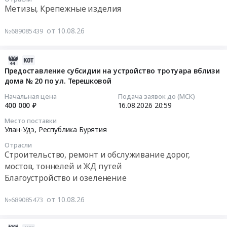
0
выполнение
12
Метизы, Крепежные изделия
АО
ГОСТ19903-
руб.
работ
23:00:00
Желдорреммаш.
74.
по
от 10.08.26
№689085439
Цена:
Цена:
ограждению
Тендер
0
0
территории
на
руб.
руб.
МБОУ
приобретение
2026-
Киндигирская
шайбы
08-
Предоставление субсидии на устройство тротуара вблизи
ООШ
пружинной
дома № 20 по ул. Терешковой
10
at
12
04:57:01
Начальная цена
Подача заявок до (МСК)
Респ.
ГОСТ
400 000 ₽
16.08.2026
20:59
Бурятия;
6402-
2026-
Место поставки
г.
70
08-
Улан-Удэ,
Республика Бурятия
Оренбург,
Тендер
16
Отрасли
поселок
на
20:59:00
Строительство, ремонт и обслуживание дорог,
Холодные
приобретение
мостов, тоннелей и ЖД путей
Ключи;
шайбы
Тендер
Благоустройство и озеленение
Северо-
пружинной
на
Байкальский
12
предоставление
от 10.08.26
№689085473
район,
ГОСТ
субсидии
поселок
6402-
на
Холодная,
70
устройство