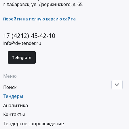
ЖД
расходные
г. Хабаровск,
ул. Дзержинского, д. 65
.
путей
материалы,
Предмет
Средства
Перейти на полную версию сайта
тендера:
реабилитации,
Предоставление
Одноразовый
субсидии
медицинский
+7 (4212) 45-42-10
на
инструмент
info@dv-tender.ru
устройство
Предмет
тротуара
тендера:
Telegram
вблизи
Поставка
дома
сывороток
№
диагностических
Меню
20
в
по
бактериологическую
Поиск
ул.
лабораторию.
Тендеры
Терешковой.
Цена:
Цена:
582988
Аналитика
400000
руб.
Контакты
руб.
Тендерное сопровождение