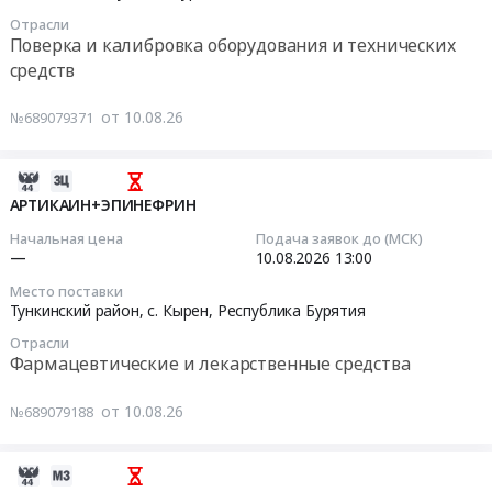
10
Финансы, Страхование, Оценка, Юридические услуги
Отрасли
10:10:00
Поверка и калибровка оборудования и технических
Одежда, Средства защиты, Текстиль, Хозтовары, Тара
средств
Тендер
на
Экология, Клининг, Химчистка
от 10.08.26
№689079371
оказание
услуг
Энергетика
по
2026-
поверке
08-
Нефтяная и Газовая отрасль
АРТИКАИН+ЭПИНЕФРИН
средств
10
Начальная цена
Подача заявок до (МСК)
измерений
Промышленное оборудование и изделия
08:15:46
—
10.08.2026
13:00
и
Место поставки
Прочее оборудование и изделия
аттестации
2026-
Тункинский район, с. Кырен,
Республика Бурятия
оборудования
08-
Обучение, Научная деятельность
Отрасли
Тендер
10
Фармацевтические и лекарственные средства
на
13:00:00
Аренда и продажа Недвижимости и имущества
оказание
от 10.08.26
№689079188
услуг
Тендер:
Услуги в области Спорта, Отдыха, Культуры
по
АРТИКАИН+ЭПИНЕФРИН
поверке
Тендер:
2026-
Товары для Спорта, Отдыха, Развлечений, Предметы
средств