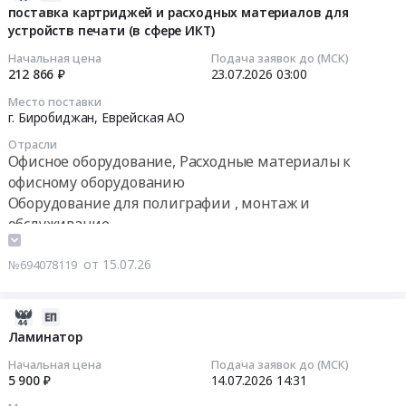
,
ламинирования
07-
поставка картриджей и расходных материалов для
для
Russia,
Тендер
устройств печати (в сфере ИКТ)
25
печати,
RU
на
06:39:07
копирования,
Начальная цена
Подача заявок до (МСК)
Сахалинская
пленку
212 866 ₽
23.07.2026
03:00
сканирования.
область
для
2026-
Цена:
Кабельно-
Место поставки
ламинирования
07-
0
г. Биробиджан,
Еврейская АО
проводниковая
at
23
руб.
продукция
Отрасли
г.
03:00:00
Офисное оборудование, Расходные материалы к
Предмет
Южно-
тендера:
офисному оборудованию
Сахалинск,
Тендер
Поставка
Оборудование для полиграфии , монтаж и
Сахалинская
на
приборов
обслуживание
область
поставку
измерительных,
,
картриджей
электрических,
от 15.07.26
№694078119
Russia,
и
промышленных.
RU
расходных
Цена:
Сахалинская
материалов
2026-
0
область
для
08-
Ламинатор
руб.
Оборудование
устройств
03
Начальная цена
Подача заявок до (МСК)
для
печати
00:41:13
5 900 ₽
14.07.2026
14:31
полиграфии
(в