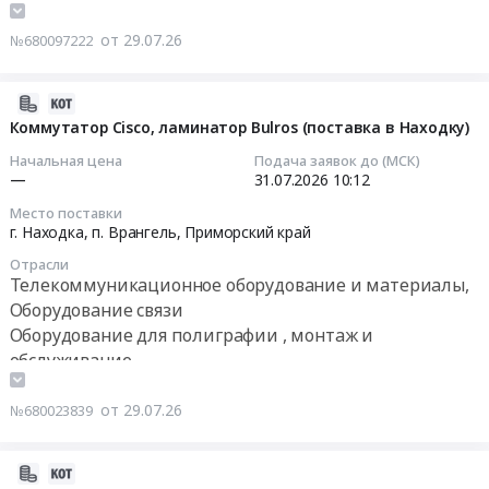
"Строительство
по
тендера:
Севера
поставку
Хабаровской
ФОРМЕ
Поставка
от 29.07.26
№680097222
Тендер:
картриджей
ТЭЦ-4
с
пленки-
ТМЦ
Тендер
с
условиями,
заготовки
для
на
внеплощадочной
2026-
указанными
для
АО
поставку
инфраструктурой".
07-
Коммутатор Cisco, ламинатор Bulros (поставка в Находку)
в
ламинирования.
ЮВГК,
картриджей
Этап
31
процедуре.
Цена:
Начальная цена
Подача заявок до (МСК)
Сахацинк,
at
3.
12:14:42
ЦЕНЫ
—
31.07.2026
10:12
1508
Сахавольфрам;
Хабаровск,
Цена:
В
руб.
Без
Место поставки
Хабаровский
0
2026-
КП....
г. Находка, п. Врангель,
Приморский край
оформленного
край
руб.
07-
Цена:
КП
,
Отрасли
31
0
Телекоммуникационное оборудование и материалы,
предложения
Russia,
10:12:00
руб.
Оборудование связи
не
RU
принимаются!
Хабаровский
Оборудование для полиграфии , монтаж и
Тендер
Обязательное
край
обслуживание
на
соблюдение
Офисное
коммутатор
рекомендаций
оборудование,
от 29.07.26
№680023839
Cisco,
по
Расходные
ламинатор
упаковке
материалы
Bulros
2026-
для
к
(поставка