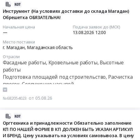
Сахалинск,
пленки
согласно
2026-
Сахалинская
для
ГОСТ
08-
Инструмент (На условиях доставки до склада Магадан)
область
ламинирования
15846-
Обрешетка ОБЯЗАТЕЛЬНА!
05
,
Тендер
2002
13:13:35
Начальная цена
Подача заявок до (МСК)
Russia,
на
(обрешетка
—
13.08.2026
12:00
RU
поставку
обязательна)
2026-
Место поставки
Сахалинская
пленки
Тендер
08-
г. Магадан,
Магаданская область
область
для
на
13
Отрасли
Оборудование
ламинирования
пленку
12:00:00
Фасадные работы, Кровельные работы, Высотные
для
at
для
работы
полиграфии
г.
ламинирования
Тендер:
Подготовка площадей под строительство, Расчистка
,
Благовещенск,
Promega
Инструмент
просек, Сооружение насыпей
монтаж
Амурская
office
(На
Строительное оборудование
и
область
303x216
условиях
Аккумуляторы (кроме автомобильных), Батареи,
от 05.08.26
№682054023
обслуживание
,
мм
доставки
Гальванические элементы, Источники
Предмет
Russia,
(А4)
до
тендера:
RU
бесперебойного питания
175мкм
склада
2026-
Поставка
Амурская
Контрольно-измерительные приборы и автоматика,
глянцевая
Магадан)
08-
Оргтехника и принадлежности Обязательно заполнение
оборудования
область
(100
монтаж и обслуживание
Обрешетка
КП ПО НАШЕЙ ФОРМЕ В КП ДОЛЖЕН БЫТЬ УКАЗАН АРТИКУЛ
05
для
Оборудование
штук
Геодезическое оборудование, монтаж и обслуживание
ОБЯЗАТЕЛЬНА!
И БРЕНД. Цену указывать на условиях самовывоза. В цену
11:26:27
типографии