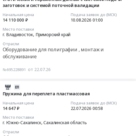
Клеи
сервисного
заготовок и системой поточной валидации
статических
03:23:04
Предмет
обслуживания
и
Начальная цена
Подача заявок до (МСК)
тендера:
оборудования
переменных
2026-
14 110 000 ₽
10.08.2026
01:00
Поставка
at
данных
08-
Место поставки
комплектов
г.
с
10
г. Владивосток,
Приморский край
продукции
Благовещенск,
системой
01:00:00
в
Отрасли
Амурская
подачи
Оборудование для полиграфии , монтаж и
целях
область
заготовок
Тендер
обслуживание
реализации
,
и
на
регионального
Russia,
системой
поставку
от 22.07.26
№695228891
проекта
RU
поточной
комплекса
«Флагманы
Амурская
валидации
оборудования:
возможностей».
область
Тендер
линия
2026-
Цена:
Метизы,
на
для
08-
Пружина для переплета пластмассовая
1418200
Крепежные
поставку
печати
03
Начальная цена
Подача заявок до (МСК)
руб.
изделия
комплекса
статических
00:49:12
14 647 ₽
22.07.2026
00:58
Предмет
оборудования:
и
Место поставки
тендера:
линия
переменных
2026-
г. Южно-Сахалинск,
Сахалинская область
Поставка
для
данных
07-
материалов
Отрасли
печати
с
22