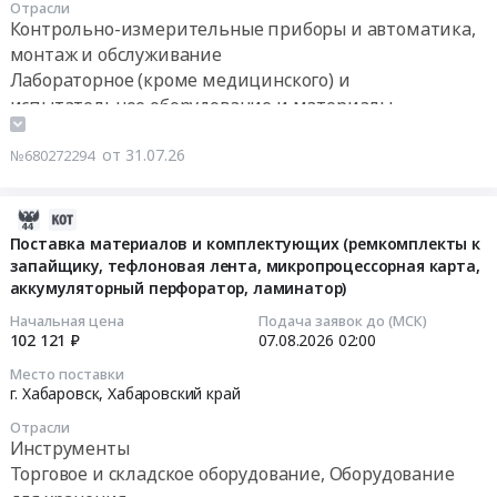
на
4
не
информация
Отрасли
Поставка
поставку
Контрольно-измерительные приборы и автоматика,
конечных
рассматривается.
-
оборудования
дополнительного
получателя.
монтаж и обслуживание
Обязательно
см.
и
оборудования
ОБЯЗАТЕЛЬНО
прикрепление
Лабораторное (кроме медицинского) и
вкладку
расходных
лаборатории
заполнение
КП
испытательное оборудование и материалы,
"Условия
материалов.
релейной
полной....
по
поставки
обслуживание и монтаж
Цена:
защиты
Цена:
ФОРМЕ
ВАЖНО!....
Вычислительное оборудование, Компьютеры,
от 31.07.26
№680272294
871179
и
0
с
Цена:
Серверы и их части
руб.
автоматики,
руб.
условиями,
0
Оборудование для полиграфии , монтаж и
2026-
размещаемое
указанными
руб.
обслуживание
07-
Поставка материалов и комплектующих (ремкомплекты к
в
в
запайщику, тефлоновая лента, микропроцессорная карта,
31
здании
процедуре.
аккумуляторный перфоратор, ламинатор)
14:48:05
объединённого
ЦЕНЫ
вспомогательного
В
Начальная цена
Подача заявок до (МСК)
2026-
102 121 ₽
07.08.2026
02:00
корпуса
КП...
08-
в
Тендер
Место поставки
07
рамках
г. Хабаровск,
Хабаровский край
на
02:00:00
комплекса
поставку
Отрасли
генподрядных
ТМЦ:
Инструменты
Тендер
работ
IT
Торговое и складское оборудование, Оборудование
на
реализации
оборудование