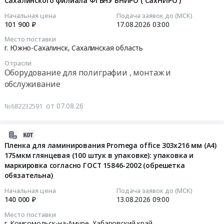
Сахалинского филиала ФГБНУ ВНИРО ( СахНИРО )
07
00:39:02
Начальная цена
Подача заявок до (МСК)
101 900 ₽
17.08.2026
03:00
2026-
Место поставки
08-
г. Южно-Сахалинск,
Сахалинская область
17
Отрасли
03:00:00
Оборудование для полиграфии , монтаж и
обслуживание
Тендер
на
от 07.08.26
№682232591
поставку
оборудования
для
2026-
типографии
08-
Пленка для ламинирования Promega office 303x216 мм (А4)
для
175мкм глянцевая (100 штук в упаковке): упаковка и
06
маркировка согласно ГОСТ 15846-2002 (обрешетка
нужд
12:46:15
обязательна)
Сахалинского
филиала
2026-
Начальная цена
Подача заявок до (МСК)
ФГБНУ
140 000 ₽
13.08.2026
09:00
08-
ВНИРО
13
Место поставки
(
09:00:00
г. Комсомольск-на-Амуре,
Хабаровский край