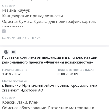
07-
Russia,
г.
Отрасли
24
RU
Резина, Каучук
Хабаровск
12:06:00
Республика
Канцелярские принадлежности
at
Саха
г.
Офисная бумага, бумага для полиграфии, картон,
Тендер
(Якутия)
Хабаровск,
целлюлоза
на
Оборудование
Хабаровский
Тара и упаковка
поставку
для
край
Оборудование для полиграфии , монтаж и
от 23.07.26
№696091848
канцелярских
полиграфии
,
обслуживание
товаров
,
Russia,
и
2026-
монтаж
RU
принадлежностей
07-
Поставка комплектов продукции в целях реализации
и
Хабаровский
(№
регионального проекта «Флагманы возможностей»
23
обслуживание
край
2)
13:16:37
Предмет
Торговое
Начальная цена
Подача заявок до (МСК)
Тендер
тендера:
1 418 200 ₽
03.08.2026
05:00
и
на
2026-
Поставка
складское
Место поставки
поставку
08-
расходных
оборудование,
г. Билибино; Иультинский район, поселок городского типа
канцелярских
03
материалов
Эгвекинот,
Чукотский АО
Оборудование
товаров
05:00:00
для
для
Отрасли
и
3D-
хранения
Краски, Лаки, Клеи
принадлежностей
Тендер
печати
Предмет
Офисное оборудование, Расходные материалы к
(№