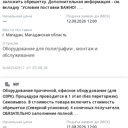
для
в
Почтовая и курьерская связь, услуги по оформлению
Тендер:
заложить обрешетку. Дополнительная информация - см.
для
полиграфии
упаковке):
вкладку "Условия поставки ВАЖНО! . . .
Инструмент
подписки на периодические издания
2026-
нужд
,
упаковка
(На
Оборудование для полиграфии , монтаж и
08-
Начальная цена
Подача заявок до (МСК)
Сахалинского
монтаж
и
условиях
обслуживание
—
12.08.2026
12:00
12
филиала
и
маркировка
доставки
Услуги по вывозу и утилизации мусора, твердых и
12:00:00
Место поставки
ФГБНУ
обслуживание
согласно
до
жидких бытовых отходов. Уборка снега
г. Магадан,
Магаданская область
ВНИРО
Предмет
ГОСТ
склада
Тендер
Отрасли
(
тендера:
15846-
Магадан)
на
Оборудование для полиграфии , монтаж и
СахНИРО
Поставка
2002
Обрешетка
оргтехнику
обслуживание
).
пленки
(обрешетка
ОБЯЗАТЕЛЬНА!
и
Цена:
для
обязательна)
at
принадлежности
от 05.08.26
№682042917
101900
ламинирования.
at
г.
Обязательно
руб.
Цена:
г.
Магадан,
заполнение
5200
Комсомольск-
Магаданская
2026-
КП
руб.
на-
область
08-
Оборудование прачечной, офисное оборудование (для
ПО
Амуре,
,
ОЗРК). Процедура проводится в 1 этап (без переторжек).
05
НАШЕЙ
Хабаровский
Самовывоз. В стоимость товара включить стоимость
Russia,
10:22:16
ФОРМЕ
край
обрешетки (Северной упаковки). 4 конечных получателя.
RU
В
ОБЯЗАТЕЛЬНО заполнение полной. . .
,
Магаданская
2026-
КП
Russia,
область
08-
Начальная цена
Подача заявок до (МСК)
ДОЛЖЕН
RU
—
11.08.2026
12:00
Фасадные
11