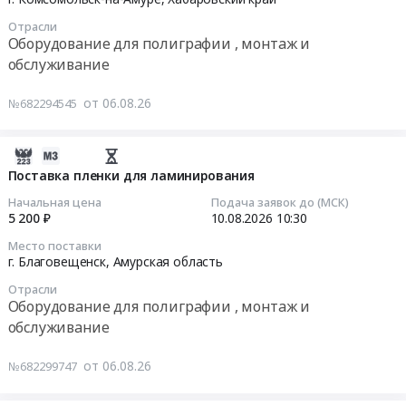
СахНИРО
Отрасли
)
Тендер
Оборудование для полиграфии , монтаж и
Тендер
на
обслуживание
на
пленку
поставку
для
от 06.08.26
№682294545
оборудования
ламинирования
для
Promega
типографии
2026-
office
для
08-
Поставка пленки для ламинирования
303x216
нужд
06
мм
Начальная цена
Подача заявок до (МСК)
Сахалинского
08:01:04
(А4)
5 200 ₽
10.08.2026
10:30
филиала
175мкм
Место поставки
ФГБНУ
2026-
глянцевая
г. Благовещенск,
Амурская область
ВНИРО
08-
(100
Отрасли
(
10
штук
Оборудование для полиграфии , монтаж и
СахНИРО
10:30:00
в
обслуживание
)
упаковке):
at
Тендер
упаковка
от 06.08.26
№682299747
г.
на
и
Южно-
поставку
маркировка