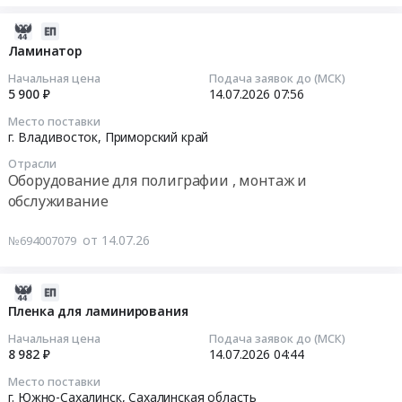
край
пленку
Russia,
Оборудование
для
2026-
RU
для
ламинирования
07-
Ламинатор
Еврейская
полиграфии
Тендер
14
АО
Начальная цена
Подача заявок до (МСК)
,
на
08:32:19
5 900 ₽
14.07.2026
07:56
Офисное
монтаж
пленку
оборудование,
и
Место поставки
для
2026-
Расходные
г. Владивосток,
Приморский край
обслуживание
ламинирования
07-
материалы
Предмет
at
Отрасли
14
к
Оборудование для полиграфии , монтаж и
тендера:
г.
07:56:10
офисному
Ламинатор.
обслуживание
Южно-
оборудованию
Цена:
Сахалинск,
Тендер
Предмет
5900
от 14.07.26
№694007079
Сахалинская
на
тендера:
руб.
область
ламинатор
поставка
,
Тендер
2026-
картриджей
Russia,
на
08-
Пленка для ламинирования
и
RU
ламинатор
03
расходных
Начальная цена
Подача заявок до (МСК)
Сахалинская
at
00:34:14
материалов
8 982 ₽
14.07.2026
04:44
область
г.
для
Оборудование
Место поставки
Владивосток,
2026-
устройств
г. Южно-Сахалинск,
Сахалинская область
для