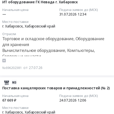
материалов
оборудования
08-
ИТ оборудование ГК Невада г. Хабаровск
Хабаровский
для
для
01
край
Начальная цена
Подача заявок до (МСК)
3D-
IT-
12:02:11
—
31.07.2026
12:34
Малые
печати
инфраструктуры
архитектурные
Место поставки
(ПР)
и
2026-
г. Хабаровск,
Хабаровский край
формы
Тендер
офисной
07-
Предмет
на
Отрасли
техники
31
тендера:
Торговое и складское оборудование, Оборудование
поставку
для
12:34:55
Офисная
для хранения
расходных
ООО
техника
Вычислительное оборудование, Компьютеры,
материалов
"Култуминское".
Тендер:
(Хабаровский
Серверы и их части
для
Цена:
ИТ
край).
Контрольно-кассовое оборудование и материалы,
3D-
0
оборудование
Цена:
печати
монтаж и обслуживание
от 27.07.26
№696202381
руб.
ГК
761790
(ПР)
Монтаж, ремонт и обслуживание
Невада
руб.
at
телекоммуникационного оборудования
г.
2026-
г.
Оборудование для полиграфии , монтаж и
Хабаровск
07-
Поставка канцелярских товаров и принадлежностей (№ 2)
Якутск,
обслуживание
Тендер:
27
Республика
Начальная цена
Подача заявок до (МСК)
ИТ
10:55:34
67 669 ₽
24.07.2026
12:06
Саха
оборудование
(Якутия)
Место поставки
ГК
2026-
г. Хабаровск,
Хабаровский край
,
Невада