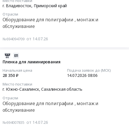
,
Место поставки
сфере
2026-
г. Владивосток,
Приморский край
монтаж
ИКТ)
07-
и
Тендер
Отрасли
14
обслуживание
Оборудование для полиграфии , монтаж и
на
14:31:00
Предмет
обслуживание
поставку
тендера:
картриджей
Тендер
Пленка
от 14.07.26
№694094709
и
на
для
расходных
ламинатор
ламинирования.
материалов
Тендер
2026-
Цена:
для
на
08-
Пленка для ламинирования
8505
устройств
ламинатор
03
руб.
Начальная цена
Подача заявок до (МСК)
печати
at
00:34:14
28 350 ₽
14.07.2026
08:06
(в
г.
сфере
Место поставки
Владивосток,
2026-
г. Южно-Сахалинск,
Сахалинская область
ИКТ)
Приморский
07-
at
край
Отрасли
14
г.
Оборудование для полиграфии , монтаж и
,
08:06:22
Биробиджан,
обслуживание
Russia,
Еврейская
RU
Тендер
АО
от 14.07.26
№694007835
Приморский
на
,