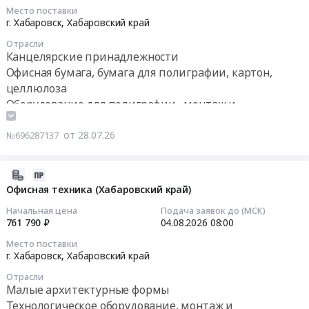
и
RU
Место поставки
для
2026-
аттестация
г. Хабаровск,
Хабаровский край
Приморский
ООО
07-
по
край
Отрасли
"Култуминское"
29
охране
Телекоммуникационное
Канцелярские принадлежности
Тендер
08:24:00
труда,
оборудование
Офисная бумага, бумага для полиграфии, картон,
на
материалы
и
целлюлоза
закупку
Тендер
по
материалы,
Оборудование для полиграфии , монтаж и
комплектующих
на
охране
Оборудование
обслуживание
и
поставку
труда
связи
Полимерные, фторопластовые и другие пластиковые
от 28.07.26
оборудования
№696287137
канцелярских
Предмет
Предмет
для
изделия технического назначения
товаров
тендера:
тендера:
IT-
Тендер
ТМЦ
2026-
Коммутатор
инфраструктуры
на
для
07-
Офисная техника (Хабаровский край)
Cisco,
и
поставку
АО
27
ламинатор
офисной
Начальная цена
Подача заявок до (МСК)
канцелярских
ЮВГК,
15:06:51
Bulros
761 790 ₽
04.08.2026
08:00
техники
товаров
Сахацинк,
(поставка
для
Место поставки
at
Сахавольфрам;
2026-
в
г. Хабаровск,
Хабаровский край
ООО
г.
Без
08-
Находку).
"Култуминское"
Хабаровск,
оформленного
Отрасли
04
Цена:
at
Малые архитектурные формы
Хабаровский
КП
08:00:00
0
г.
Технологическое оборудование, монтаж и
край
предложения