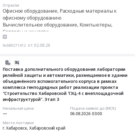
Сахалинск,
офисное
поставку
НАШЕЙ
Отрасли
Расходные
Сахалинская
оборудование
ТМЦ:
Офисное оборудование, Расходные материалы к
ФОРМЕ
материалы
область
(для
IT
офисному оборудованию
В
к
,
ОЗРК).
оборудование
КП
Вычислительное оборудование, Компьютеры,
офисному
Russia,
Процедура
6
ДОЛЖЕН
Серверы и их части
оборудованию
RU
проводится
поз.
БЫТЬ
Оборудование для полиграфии , монтаж и
Предмет
Сахалинская
в
для
УКАЗАН
обслуживание
от 02.08.26
№680271412
тендера:
область
1
ООО
АРТИКУЛ
Комплексная
Лабораторное
этап
"САХАФОЛЬФРАМ"
И
поставка
(кроме
2026-
(без
силами
БРЕНД.
компонентов
медицинского)
07-
Поставка дополнительного оборудования лаборатории
переторжек).
поставщика.
Цену
ИТ-
и
релейной защиты и автоматики, размещаемое в здании
31
Самовывоз.
СТРОГО
указывать
инфраструктуры
испытательное
объединённого вспомогательного корпуса в рамках
17:36:24
В
В
на
для
комплекса генподрядных работ реализации проекта
оборудование
стоимость
ОБРЕШЕТКЕ
условиях
АО
"Строительство Хабаровской ТЭЦ-4 с внеплощадочной
и
2026-
товара
(В
самовывоза.
"Многовершинное".
инфраструктурой". Этап 3
материалы,
08-
включить
ЯЩИКЕ).
В
Цена:
обслуживание
06
Начальная цена
Подача заявок до (МСК)
стоимость
Без
цену
0
—
06.08.2026
03:00
и
03:00:00
обрешетки
прикреплённого
заложить
руб.
монтаж
(Северной
Место поставки
КП
обрешетку.
Предмет
г. Хабаровск,
Хабаровский край
Тендер
упаковки).
предложение
Дополнительная
тендера: