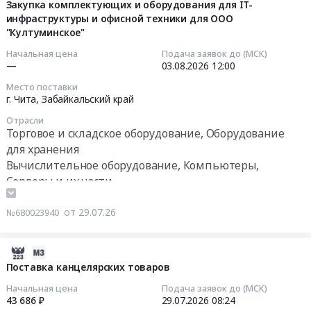
07-
Закупка комплектующих и оборудования для IT-
районов
офисному
в
инфраструктуры и офисной техники для ООО
29
Крайнего
оборудованию
Находку)
"Култуминское"
09:41:29
Севера
Предмет
Тендер
at
тендера:
Начальная цена
Подача заявок до (МСК)
на
2026-
—
03.08.2026
12:00
Мегино-
Поставка
коммутатор
08-
Кангаласский
картриджей.
Место поставки
Cisco,
03
г. Чита,
Забайкальский край
у,
Цена:
ламинатор
12:00:00
пгт.
39600
Отрасли
Bulros
Нижний
руб.
Торговое и складское оборудование, Оборудование
(поставка
Тендер
Бестях,
для хранения
в
на
Республика
Вычислительное оборудование, Компьютеры,
Находку)
закупку
Саха
Серверы и их части
at
комплектующих
(Якутия)
Услуги Интернет, передачи данных, местной
г.
и
,
телефонной связи
от 29.07.26
Находка,
№680023940
оборудования
Russia,
п.
Телекоммуникационное оборудование и материалы,
для
RU
Врангель,
Оборудование связи
IT-
2026-
Республика
Приморский
Оборудование для полиграфии , монтаж и
инфраструктуры
07-
Поставка канцелярских товаров
Саха
край
обслуживание
и
28
(Якутия)
,
Начальная цена
Подача заявок до (МСК)
Вентиляционное оборудование и материалы
офисной
08:34:02
Консультирование
43 686 ₽
29.07.2026
08:24
Russia,
техники