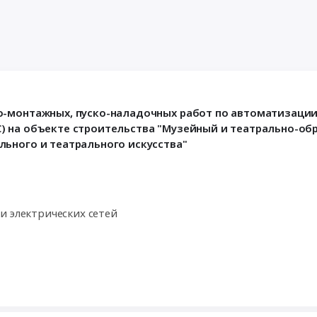
о-монтажных, пуско-наладочных работ по автоматизации
) на объекте строительства "Музейный и театрально-о
ьного и театрального искусства"
и электрических сетей
ппаратура, Электроустановочные изделия, Электронные ко
 электроизоляционные материалы