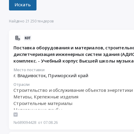
Найдено 21 250 тендеров
2026-
08-
Поставка оборудования и материалов, строительн
07
диспетчеризация инженерных систем здания (АДИС
23:00:18
комплекс. - Учебный корпус Высшей школы музыкал
:
2026-
Место поставки
08-
г. Владивосток,
Приморский край
24
Отрасли
15:00:00
Строительство и обслуживание объектов энергетики 
:
Метизы, Крепежные изделия
Тендер
Строительные материалы
на
Металлические трубы
поставку
Кабельно-проводниковая продукция
оборудования
№689094428
от 07.08.26
Электрическая распределительная и регулирующая а
и
Электрокерамика, Изоляторы, Диэлектрики, прочие
материалов,