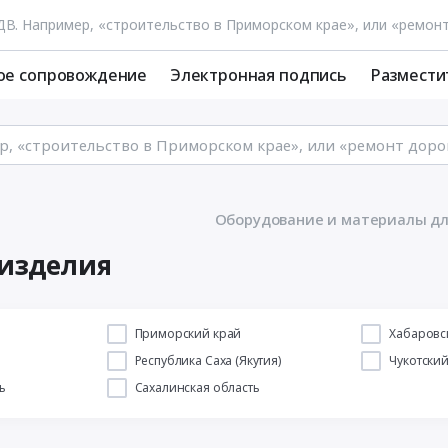
ое сопровождение
Электронная подпись
Размести
Оборудование и материалы дл
 изделия
й
Приморский край
Хабаровс
Республика Саха (Якутия)
Чукотски
ь
Сахалинская область