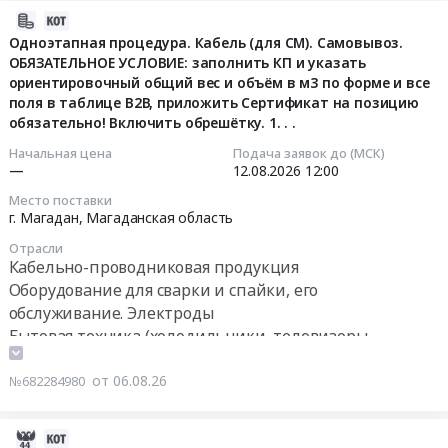
руб.
Russia,
"Дом
M
2026-
RU
социального
Bistro
08-
Одноэтапная процедура. Кабель (для СМ). Самовывоз.
Забайкальский
обслуживания,
380V,
ОБЯЗАТЕЛЬНОЕ УСЛОВИЕ: заполнить КП и указать
06
край
г.
комплектующие
ориентировочный общий вес и объём в м3 по форме и все
16:10:28
Бытовая
Благовещенск
и
поля в таблице В2В, приложить Сертификат на позицию
техника
обязательно! Включить обрешётку. 1. . .
(1-
расходные
2026-
(холодильники,
й
материалы
08-
Начальная цена
Подача заявок до (МСК)
телевизоры,
этап
Тендер
—
12.08.2026
12:00
12
микроволновые
строительства
на
12:00:00
Место поставки
печи
–
посудомоечную
г. Магадан,
Магаданская область
и
"Комплекс
машина
Тендер
Отрасли
пр.),
основных
ПММ
на
Кабельно-проводниковая продукция
ремонт
зданий",
UC-
одноэтапную
Оборудование для сварки и спайки, его
и
"Контрольно-
M
процедура.
обслуживание. Электроды
обслуживание
пропускной
Bistro
Кабель
Бытовая техника (холодильники, телевизоры,
Предмет
пункт",
380V,
(для
микроволновые печи и пр.), ремонт и обслуживание
тендера:
внутриплощадочные
комплектующие
СМ).
Телекоммуникационное оборудование и материалы,
от 06.08.26
№682284980
Закупка
инженерные
и
Самовывоз.
Оборудование связи
товаров
сети,
расходные
ОБЯЗАТЕЛЬНОЕ
(27.51.25.110-
блочно-
материалы
УСЛОВИЕ:
2026-