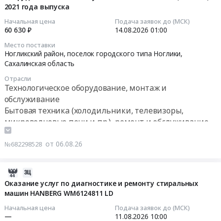
,
конечный
технике
2021 года выпуска
поля
09:11:22
Russia,
получатель.
Тендер:
в
Начальная цена
Подача заявок до (МСК)
RU
ОБЯЗАТЕЛЬНО
Срочно!
таблице
2026-
60 630 ₽
14.08.2026
01:00
Магаданская
заполнение
закупка
В2В,
08-
Место поставки
область
полной
аксессуаров
приложить
14
Ногликский район, поселок городского типа Ноглики,
Трубопроводная
информации
к
Сертификат
01:00:00
Сахалинская область
и
в...
бытовой
на
Отрасли
запорная
Тендер
технике
позицию
Тендер
Технологическое оборудование, монтаж и
арматура,
на
at
обязательно!
на
обслуживание
радиаторы
оборудование
Хабаровский
Включить
поставку
Бытовая техника (холодильники, телевизоры,
Предмет
сушильной
район,
обрешётку.
запасных
микроволновые печи и пр.), ремонт и обслуживание
тендера:
белья,
село
1....
частей
ЮЭС
столовой
Галкино,
Цена:
для
от 06.08.26
№682298528
Поставка
(для
Хабаровский
0
имеющегося
санитарно-
ОЗРК).
край
руб.
оборудования
технического
Процедура
,
машины
2026-
оборудования
проводится
Russia,
сушильной
08-
Оказание услуг по диагностике и ремонту стиральных
и
в
RU
Вега
машин HANBERG WM6124811 LD
06
комплектующих
1
Хабаровский
ВС-10.11,
08:39:34
Начальная цена
Подача заявок до (МСК)
в
этап
край
Вязьма,
—
11.08.2026
10:00