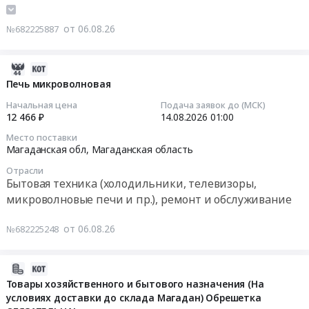
мармитов
поставку
белья,
запасных
Технологическое
в
стиральной
столовой
частей
оборудование,
от 06.08.26
№682225887
целях
машины
(для
для
монтаж
модернизации
для
ОЗРК).
имеющегося
и
пищеблоков
нужд
Процедура
2026-
оборудования
обслуживание
общеобразовательных
отряда
проводится
08-
Печь микроволновая
машины
Предмет
организаций
ФПС
в
06
сушильной
тендера:
Начальная цена
Подача заявок до (МСК)
at
ГПС
1
03:35:02
Вега
12 466 ₽
14.08.2026
01:00
Оказание
Амурская
–
этап
ВС-10.11,
услуг
обл,
Место поставки
Приморский
(без
2026-
Вязьма,
по
Магаданская обл,
Магаданская область
Амурская
филиал
переторжек).
08-
2021
диагностике
область
ФГБУ
Отрасли
Самовывоз.
14
года
и
,
Бытовая техника (холодильники, телевизоры,
Управление
В
01:00:00
выпуска.
ремонту
Russia,
микроволновые печи и пр.), ремонт и обслуживание
ДП
стоимость
Цена:
стиральных
RU
ФПС
товара
Тендер:
60630
машин
Амурская
от 06.08.26
№682225248
ГПС
включить
Печь
руб.
HANBERG
область
№
стоимость
микроволновая
WM6124811
Технологическое
6
Северной
Тендер:
2026-
LD.
оборудование,
Тендер
упаковки,
Печь
08-
Товары хозяйственного и бытового назначения (На
Цена:
монтаж
на
обрешетки.
микроволновая
условиях доставки до склада Магадан) Обрешетка
05
0
и
поставку