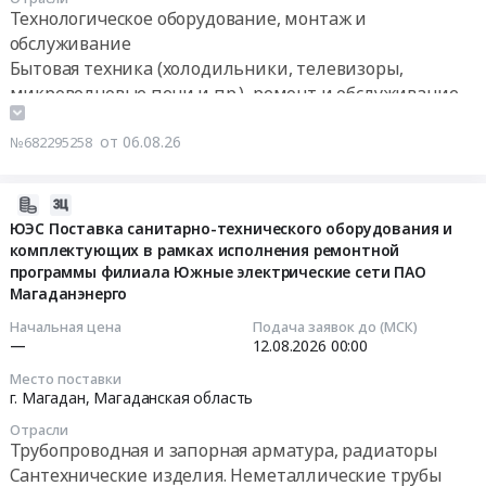
Шельф
09:50:00
зданий",
Технологическое оборудование, монтаж и
ориентировочный
Технологическое
)
"Контрольно-
обслуживание
общий
оборудование,
Тендер
Тендер
пропускной
вес
монтаж
Бытовая техника (холодильники, телевизоры,
на
на
пункт",
и
и
микроволновые печи и пр.), ремонт и обслуживание
промышленную
поставку
внутриплощадочные
объём
обслуживание
и
оборудования
инженерные
в
Предмет
от 06.08.26
№682295258
бытовая
для
сети,
м3
тендера:
техника
прачечной:
блочно-
по
Поставка
для
машина
модульная
2026-
форме
основных
пищеблоков
сушильная
котельная,
08-
ЮЭС Поставка санитарно-технического оборудования и
и
средств
на
Тендер
благоустройство
комплектующих в рамках исполнения ремонтной
06
все
(стиральная
буровых
на
программы филиала Южные электрические сети ПАО
территории").
10:28:04
поля
и
объектах
поставку
Магаданэнерго
Цена:
в
сушильная
(для
оборудования
2331666
2026-
Начальная цена
Подача заявок до (МСК)
таблице
машина).
нужд
для
—
12.08.2026
00:00
руб.
08-
В2В,
Цена:
АО
прачечной:
12
приложить
396000
Место поставки
Сахалинморнефтегаз-
машина
00:00:00
г. Магадан,
Магаданская область
Сертификат
руб.
Шельф
сушильная
на
Отрасли
)
at
Тендер:
позицию
Трубопроводная и запорная арматура, радиаторы
at
г.
ЮЭС
обязательно!
Сантехнические изделия. Неметаллические трубы
Южно-
Хабаровск,