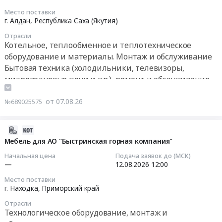
ИНСТРУМЕНТ.
Цена:
цен
г.
Цена:
Место поставки
586442
в
Билибино
2026-
г. Алдан,
Республика Саха (Якутия)
21998
руб.
электронной
ООО
08-
руб.
Отрасли
форме
Арктик
11
Котельное, теплообменное и теплотехническое
на
Атом-
10:00:00
оборудование и материалы. Монтаж и обслуживание
Поставка
Сервис
Бытовая техника (холодильники, телевизоры,
бытовой
Тендер
Тендер
микроволновые печи и пр.), ремонт и обслуживание
техники
на
на
для
поставку
водонагреватели/
от 07.08.26
№689025575
обособленного
бытовой
ООО
подразделения
техники
"Самолазовское"
г.
для
Тендер
2026-
Билибино
обособленного
на
08-
Мебель для АО "Быстринская горная компания"
ООО
подразделения
водонагреватели/
07
Начальная цена
Подача заявок до (МСК)
Арктик
г.
ООО
12:56:31
—
12.08.2026
12:00
Атом-
Билибино
"Самолазовское"
Сервис
ООО
Место поставки
at
2026-
г. Находка,
Приморский край
at
Арктик
г.
08-
г.
Атом-
Алдан,
Отрасли
12
Билибино,
Сервис
Технологическое оборудование, монтаж и
Республика
12:00:00