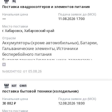
нужд
2026-
Russia,
г.
Тендер
отряда
08-
Поставка квадрокоптеров и элементов питания
RU
Улан-
на
ФПС
07
Магаданская
Начальная цена
Подача заявок до (МСК)
Удэ,
приобретение
ГПС
09:52:06
—
11.08.2026
17:00
область
Республика
электрочайников
–
Установка
Бурятия
Место поставки
at
Приморский
2026-
г. Хабаровск,
Хабаровский край
окон
,
г.
филиал
08-
и
Russia,
Чита,
Отрасли
ФГБУ
11
дверей,
Аккумуляторы (кроме автомобильных), Батареи,
RU
Забайкальский
Управление
17:00:00
Производство
Республика
Гальванические элементы, Источники
край
ДП
окон
Бурятия
бесперебойного питания
,
ФПС
Тендер
и
Бытовая
Бытовая техника (холодильники, телевизоры,
Russia,
ГПС
на
дверей
техника
микроволновые печи и пр.), ремонт и обслуживание
RU
№
поставку
Предмет
(холодильники,
Забайкальский
от 05.08.26
№682047102
6.
квадрокоптеров
тендера:
телевизоры,
край
Цена:
и
Товары
микроволновые
Бытовая
608333
элементов
2026-
хозяйственного
печи
техника
руб.
питания
08-
и
поставка бытовой техники (холодильник)
и
(холодильники,
Тендер
05
бытового
пр.),
телевизоры,
Начальная цена
Подача заявок до (МСК)
на
08:37:03
назначения
ремонт
30 882 ₽
12.08.2026
18:00
микроволновые
поставку
(На
и
печи
Место поставки
квадрокоптеров