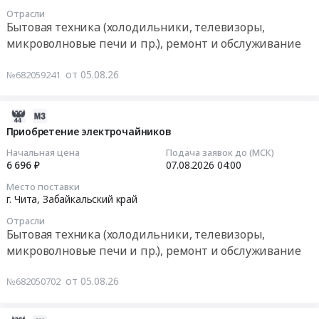
08-
п.
Предмет
Отрасли
Тендер:
12
Врангель,
Бытовая техника (холодильники, телевизоры,
тендера:
Товары
05:00:00
Приморский
Печь
микроволновые печи и пр.), ремонт и обслуживание
хозяйственного
край
микроволновая.
и
Тендер
,
Цена:
от 05.08.26
№682059241
бытового
на
Russia,
12466
назначения
поставку
RU
руб.
(На
термопота
2026-
Приморский
условиях
для
08-
Приобретение электрочайников
край
доставки
пациентов
05
Технологическое
Начальная цена
Подача заявок до (МСК)
до
(отд.
11:00:09
оборудование,
6 696 ₽
07.08.2026
04:00
склада
радиотерапии)
монтаж
Магадан)
Место поставки
Тендер
2026-
и
г. Чита,
Забайкальский край
Обрешетка
на
08-
обслуживание
ОБЯЗАТЕЛЬНА!
поставку
Отрасли
07
Предмет
Бытовая техника (холодильники, телевизоры,
at
термопота
04:00:00
тендера:
г.
микроволновые печи и пр.), ремонт и обслуживание
для
Поставка
Магадан,
пациентов
Тендер
стиральной
Магаданская
от 05.08.26
№682050702
(отд.
на
машины
область
радиотерапии)
приобретение
для
,
at
электрочайников