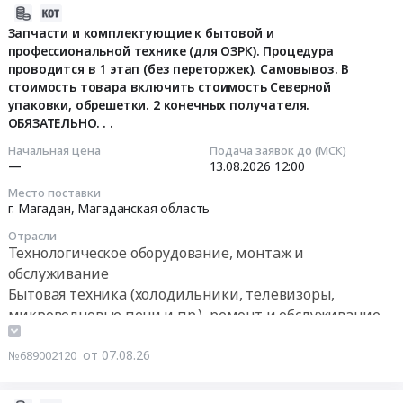
Приморский
и
2026-
цен
Предмет
ООО
край
периферийного
08-
в
тендера:
Запчасти и комплектующие к бытовой и
"Самолазовское".
,
оборудования
профессиональной технике (для ОЗРК). Процедура
07
электронной
Поставка
Цена:
Russia,
проводится в 1 этап (без переторжек). Самовывоз. В
Тендер
12:36:19
форме
бытовой
0
RU
стоимость товара включить стоимость Северной
на
на
техники
руб.
Приморский
упаковки, обрешетки. 2 конечных получателя.
поставку
2026-
Поставка
для
край
ОБЯЗАТЕЛЬНО. . .
мультимедийного
08-
бытовой
обособленного
Технологическое
и
13
Начальная цена
Подача заявок до (МСК)
техники
подразделения
оборудование,
—
13.08.2026
12:00
периферийного
12:00:00
для
г.
монтаж
оборудования
обособленного
Билибино
Место поставки
и
at
г. Магадан,
Магаданская область
Тендер:
подразделения
ООО
обслуживание
Благовещенск,
Запчасти
г.
Арктик
Отрасли
Предмет
Амурская
и
Билибино
Атом-
Технологическое оборудование, монтаж и
тендера:
область
комплектующие
ООО
Сервис.
обслуживание
Мебель
,
к
Арктик
Цена:
Бытовая техника (холодильники, телевизоры,
для
Russia,
бытовой
Атом-
0
микроволновые печи и пр.), ремонт и обслуживание
АО
RU
и
Сервис.
руб.
Оборудование и материалы для ремонта и
"Быстринская
Амурская
профессиональной
Цена:
обслуживания автомобильной и спецтехники.
от 07.08.26
№689002120
горная
область
технике
0
Гаражное оборудование
компания".
Бытовая
(для
руб.
Цена: