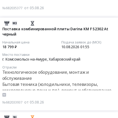
поставку
бесперебойного
область
комплектующих
от 05.08.26
№682035377
питания
,
и
Предмет
Russia,
запасных
тендера:
RU
2026-
частей
Поставка
Амурская
08-
Поставка комбинированной плиты Darina KM F 52302 At
для
квадрокоптеров
область
черный
06
квадрокоптера
и
Бытовая
03:32:15
DJI
Начальная цена
Подача заявок до (МСК)
элементов
техника
Matrice
18 799 ₽
10.08.2026
01:55
питания.
(холодильники,
2026-
30T,
Цена:
Место поставки
телевизоры,
08-
DJI
г. Комсомольск-на-Амуре,
Хабаровский край
0
микроволновые
10
Mavic
руб.
Отрасли
печи
01:55:00
3
Технологическое оборудование, монтаж и
и
Pro
обслуживание
пр.),
Тендер
для
Бытовая техника (холодильники, телевизоры,
ремонт
на
обеспечения
микроволновые печи и пр.), ремонт и обслуживание
и
поставку
нужд
обслуживание
комбинированной
Главного
от 05.08.26
№682033937
Предмет
плиты
управления
тендера:
Darina
МЧС
поставка
KM
России
2026-