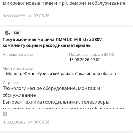
Поставка
микроволновые печи и пр.), ремонт и обслуживание
Цена:
Тендер
зданий",
ОБЯЗАТЕЛЬНО....
квадрокоптеров
50000
на
"Контрольно-
Цена:
типа
от 07.08.26
№689000795
руб.
закупку
пропускной
0
DJI
товаров
пункт",
руб.
Air
(27.51.25.110-
внутриплощадочные
2026-
3
00000001
инженерные
08-
Посудомоечная машина ПММ UC-M Bistro 380V,
/
Электрокипятильник)
комплектующие и расходные материалы
сети,
06
Air
Тендер
блочно-
18:39:28
Начальная цена
Подача заявок до (МСК)
3S
на
модульная
—
13.08.2026
17:00
(или
закупку
котельная,
2026-
эквивалент),
Место поставки
товаров
благоустройство
08-
г. Москва; Южно-Курильский район,
Сахалинская область
запасных
(27.51.25.110-
территории")
13
частей
Отрасли
00000001
Тендер
17:00:00
и
Технологическое оборудование, монтаж и
Электрокипятильник)
на
расходных
обслуживание
at
поставку
Тендер
материалов
Бытовая техника (холодильники, телевизоры,
г.
товара
на
к
микроволновые печи и пр.), ремонт и обслуживание
Чита,
для
посудомоечную
ним.
Забайкальский
объекта
машина
Цена:
от 06.08.26
№682230202
край
капитального
ПММ
0
,
строительства:
UC-