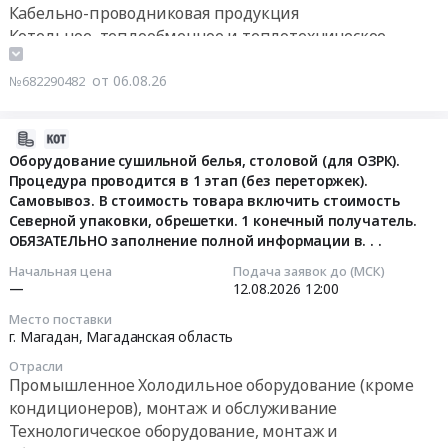
Поставка
Включить
Кабельно-проводниковая продукция
Сахалинск,
Хабаровский
санитарно-
обрешётку.
Котельное, теплообменное и теплотехническое
Сахалинская
край
технического
1...
оборудование и материалы. Монтаж и обслуживание
область
,
оборудования
at
Насосное и водонапорное оборудование,
от 06.08.26
,
№682290482
Russia,
и
г.
Russia,
Компрессоры, монтаж и обслуживание
RU
комплектующих
Магадан,
RU
Бытовая техника (холодильники, телевизоры,
Хабаровский
в
2026-
Магаданская
Сахалинская
микроволновые печи и пр.), ремонт и обслуживание
край
рамках
08-
Оборудование сушильной белья, столовой (для ОЗРК).
область
область
Промышленные резервуары и ёмкости, ремонт и
Технологическое
исполнения
Процедура проводится в 1 этап (без переторжек).
06
,
Технологическое
оборудование,
обслуживание
Самовывоз. В стоимость товара включить стоимость
ремонтной
10:27:57
Russia,
оборудование,
монтаж
Северной упаковки, обрешетки. 1 конечный получатель.
программы
RU
монтаж
и
ОБЯЗАТЕЛЬНО заполнение полной информации в. . .
филиала
2026-
Магаданская
и
обслуживание
Южные
08-
Начальная цена
Подача заявок до (МСК)
область
обслуживание
Предмет
—
12.08.2026
12:00
электрические
12
Кабельно-
Предмет
тендера:
сети
12:00:00
проводниковая
Место поставки
тендера:
Поставка
ПАО
г. Магадан,
Магаданская область
продукция
Промышленная
оборудования
Магаданэнерго
Тендер
Предмет
Отрасли
и
для
Тендер:
на
тендера:
Промышленное Холодильное оборудование (кроме
бытовая
прачечной:
ЮЭС
оборудование
Одноэтапная
кондиционеров), монтаж и обслуживание
техника
машина
Поставка
сушильной
процедура.
Технологическое оборудование, монтаж и
для
сушильная.
санитарно-
белья,