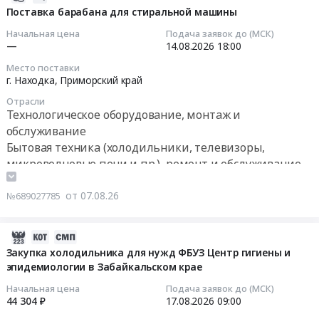
08-
Поставка барабана для стиральной машины
Процедура
Тендер:
07
проводится
Запчасти
Начальная цена
Подача заявок до (МСК)
12:06:33
в
и
—
14.08.2026
18:00
1
комплектующие
Место поставки
2026-
этап
к
г. Находка,
Приморский край
08-
(без
бытовой
Отрасли
14
переторжек).
и
Технологическое оборудование, монтаж и
18:00:00
Самовывоз.
профессиональной
обслуживание
В
технике
Бытовая техника (холодильники, телевизоры,
Тендер
стоимость
(для
микроволновые печи и пр.), ремонт и обслуживание
на
товара
ОЗРК).
поставку
включить
Процедура
от 07.08.26
№689027785
барабана
стоимость
проводится
для
Северной
в
стиральной
упаковки,
1
2026-
машины
обрешетки.
этап
08-
Закупка холодильника для нужд ФБУЗ Центр гигиены и
Тендер
4
(без
эпидемиологии в Забайкальском крае
07
на
конечных
переторжек).
10:58:05
Начальная цена
Подача заявок до (МСК)
поставку
получателя.
Самовывоз.
44 304 ₽
17.08.2026
09:00
барабана
ОБЯЗАТЕЛЬНО...
В
2026-