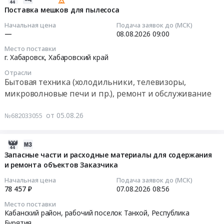
бытовой
F
по
08-
Поставка мешков для пылесоса
техники
52302
Сахалинской
06
Начальная цена
Подача заявок до (МСК)
(холодильник).
At
области
05:58:05
—
08.08.2026
09:00
Цена:
черный
Тендер
30882
Место поставки
Тендер
на
2026-
г. Хабаровск,
Хабаровский край
руб.
на
поставку
08-
поставку
комплектующих
Отрасли
08
Бытовая техника (холодильники, телевизоры,
комбинированной
и
09:00:00
микроволновые печи и пр.), ремонт и обслуживание
плиты
запасных
Darina
частей
Тендер
от 05.08.26
№682033055
KM
для
на
F
квадрокоптера
поставку
52302
DJI
мешков
2026-
At
Matrice
для
08-
Запасные части и расходные материалы для содержания
черный
30T,
пылесоса
и ремонта объектов Заказчика
05
at
DJI
Тендер
09:21:35
Начальная цена
Подача заявок до (МСК)
г.
Mavic
на
78 457 ₽
07.08.2026
08:56
Комсомольск-
3
поставку
2026-
на-
Место поставки
Pro
мешков
08-
Кабанский район, рабочий поселок Танхой,
Республика
Амуре,
для
для
07
Бурятия