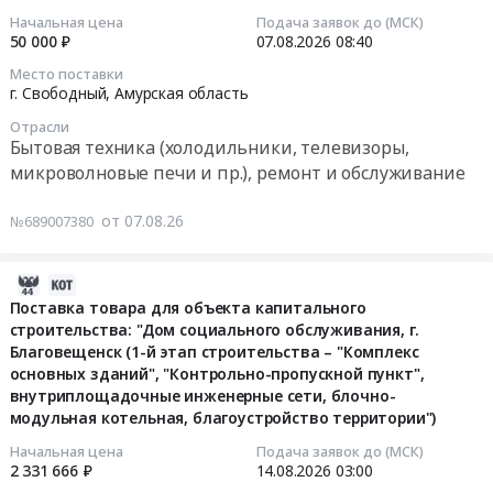
поставку
машины
07
Котельное,
1
Начальная цена
Подача заявок до (МСК)
край
квадрокоптеров
посудомоечные
09:00:03
теплообменное
50 000 ₽
07.08.2026
08:40
этап
Бытовая
типа
бытовые
и
(без
техника
DJI
Место поставки
at
2026-
теплотехническое
переторжек).
г. Свободный,
Амурская область
(холодильники,
Air
г.
08-
оборудование
Самовывоз.
телевизоры,
3
Свободный,
Отрасли
07
и
В
микроволновые
Бытовая техника (холодильники, телевизоры,
/
Амурская
08:40:18
материалы.
стоимость
печи
Air
микроволновые печи и пр.), ремонт и обслуживание
область
Монтаж
товара
и
3S
,
Тендер
и
включить
пр.),
(или
Russia,
от 07.08.26
№689007380
на
обслуживание
стоимость
ремонт
эквивалент),
RU
холодильник
Предмет
Северной
и
запасных
Амурская
бытовой
2026-
тендера:
упаковки,
обслуживание
частей
область
Тендер
08-
Запчасти
Поставка товара для объекта капитального
обрешетки.
Предмет
и
Технологическое
на
строительства: "Дом социального обслуживания, г.
07
и
2
тендера:
расходных
оборудование,
холодильник
Благовещенск (1-й этап строительства – "Комплекс
07:52:35
комплектующие
конечных
Закупка
материалов
монтаж
основных зданий", "Контрольно-пропускной пункт",
бытовой
к
получателя.
холодильника
к
и
внутриплощадочные инженерные сети, блочно-
at
2026-
бытовой
ОБЯЗАТЕЛЬНО....
для
ним
обслуживание
модульная котельная, благоустройство территории")
г.
08-
и
Цена:
нужд
at
Предмет
Свободный,
14
Начальная цена
Подача заявок до (МСК)
профессиональной
0
ФБУЗ
г.
тендера:
2 331 666 ₽
14.08.2026
03:00
Амурская
03:00:00
технике
руб.
Центр
Хабаровск,
Машины