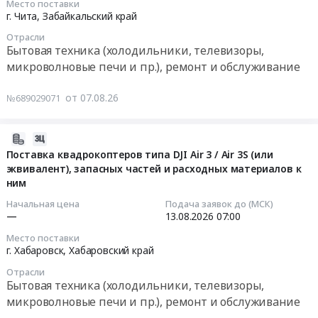
Место поставки
для
Тендер:
стоимость
08-
г. Чита,
Забайкальский край
стиральной
Запчасти
товара
17
машины
Отрасли
и
включить
09:00:00
Бытовая техника (холодильники, телевизоры,
at
комплектующие
стоимость
микроволновые печи и пр.), ремонт и обслуживание
г.
к
Северной
Тендер
Находка,
бытовой
упаковки,
на
от 07.08.26
№689029071
Приморский
и
обрешетки.
закупку
край
профессиональной
2
холодильника
,
технике
конечных
для
2026-
Russia,
(для
получателя.
нужд
08-
Поставка квадрокоптеров типа DJI Air 3 / Air 3S (или
RU
ОЗРК).
ОБЯЗАТЕЛЬНО...
ФБУЗ
эквивалент), запасных частей и расходных материалов к
07
Приморский
Процедура
at
ним
Центр
10:42:24
край
проводится
г.
гигиены
Начальная цена
Подача заявок до (МСК)
Технологическое
в
Магадан,
и
2026-
—
13.08.2026
07:00
оборудование,
1
Магаданская
эпидемиологии
08-
Место поставки
монтаж
этап
область
в
13
г. Хабаровск,
Хабаровский край
и
(без
,
Забайкальском
07:00:00
обслуживание
переторжек).
Отрасли
Russia,
крае
Бытовая техника (холодильники, телевизоры,
Предмет
Самовывоз.
RU
Тендер
Тендер
микроволновые печи и пр.), ремонт и обслуживание
тендера:
В
Магаданская
на
на
Поставка