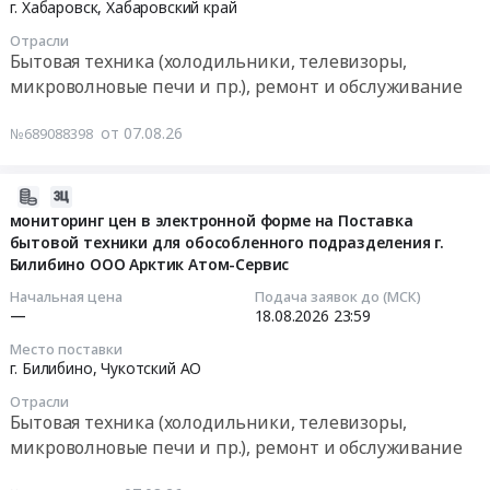
г. Хабаровск,
Хабаровский край
АКСЕССУАРЫ
08-
Отрасли
ДЛЯ
10
Бытовая техника (холодильники, телевизоры,
КРУПНОЙ
08:31:00
микроволновые печи и пр.), ремонт и обслуживание
БЫТОВОЙ
ТЕХНИКИ,
Тендер
от 07.08.26
№689088398
ПРОЧЕЕ,
на
РУЧНОЙ
поставку
ИНСТРУМЕНТ
бытовой
2026-
at
техники
08-
мониторинг цен в электронной форме на Поставка
Курумканский
Тендер
бытовой техники для обособленного подразделения г.
07
район,
на
Билибино ООО Арктик Атом-Сервис
15:49:30
село
поставку
Начальная цена
Подача заявок до (МСК)
Курумкан,
бытовой
2026-
—
18.08.2026
23:59
Республика
техники
08-
Место поставки
Бурятия
at
18
г. Билибино,
Чукотский АО
,
г.
23:59:00
Отрасли
Russia,
Хабаровск,
Бытовая техника (холодильники, телевизоры,
RU
Хабаровский
Тендер
микроволновые печи и пр.), ремонт и обслуживание
Республика
край
на
Бурятия
,
мониторинг