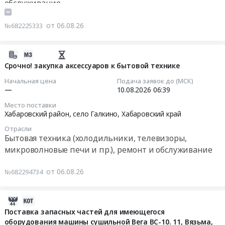
Кабель
обслуживание
пищеблоков
Цена:
технического
столовой
(для
Бытовая техника (холодильники, телевизоры,
на
0
оборудования
(для
СМ).
микроволновые печи и пр.), ремонт и обслуживание
от 06.08.26
буровых
№682225333
руб.
и
ОЗРК).
Самовывоз.
объектах
комплектующих
Процедура
ОБЯЗАТЕЛЬНОЕ
(для
в
проводится
2026-
УСЛОВИЕ:
нужд
рамках
в
08-
Срочно! закупка аксессуаров к бытовой технике
заполнить
АО
исполнения
1
06
КП
Сахалинморнефтегаз-
Начальная цена
Подача заявок до (МСК)
ремонтной
этап
09:53:02
и
—
10.08.2026
06:39
Шельф
программы
(без
указать
).
Место поставки
филиала
переторжек).
2026-
ориентировочный
Хабаровский район, село Галкино,
Хабаровский край
Цена:
Южные
Самовывоз.
08-
общий
0
Отрасли
электрические
В
10
вес
руб.
Бытовая техника (холодильники, телевизоры,
сети
стоимость
06:39:00
и
микроволновые печи и пр.), ремонт и обслуживание
ПАО
товара
объём
Магаданэнерго
включить
Тендер:
в
от 06.08.26
№682294734
at
стоимость
Срочно!
м3
г.
Северной
закупка
по
Магадан,
упаковки,
аксессуаров
форме
2026-
Магаданская
обрешетки.
к
и
08-
Поставка запасных частей для имеющегося
область
1
бытовой
все
оборудования машины сушильной Вега ВС-10. 11, Вязьма,
06