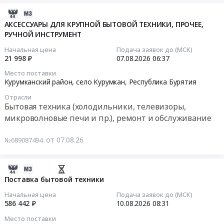
2026-
08-
АКСЕССУАРЫ ДЛЯ КРУПНОЙ БЫТОВОЙ ТЕХНИКИ, ПРОЧЕЕ,
РУЧНОЙ ИНСТРУМЕНТ
07
17:11:09
Начальная цена
Подача заявок до (МСК)
21 998 ₽
07.08.2026
06:37
2026-
Место поставки
08-
Курумканский район, село Курумкан,
Республика Бурятия
07
Отрасли
06:37:00
Бытовая техника (холодильники, телевизоры,
микроволновые печи и пр.), ремонт и обслуживание
Тендер:
АКСЕССУАРЫ
от 07.08.26
№689087494
ДЛЯ
КРУПНОЙ
БЫТОВОЙ
2026-
ТЕХНИКИ,
08-
Поставка бытовой техники
ПРОЧЕЕ,
07
Начальная цена
Подача заявок до (МСК)
РУЧНОЙ
17:02:07
586 442 ₽
10.08.2026
08:31
ИНСТРУМЕНТ
Место поставки
Тендер:
2026-