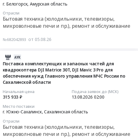
2026-
условиях
обслуживание
г. Белогорск,
Амурская область
и
и
08-
доставки
Предмет
пр.),
элементов
Отрасли
12
до
тендера:
ремонт
Бытовая техника (холодильники, телевизоры,
питания
18:00:00
склада
Поставка
и
микроволновые печи и пр.), ремонт и обслуживание
at
Магадан)
термопота
обслуживание
г.
Тендер
Обрешетка
для
Предмет
Хабаровск,
от 05.08.26
№682042893
на
ОБЯЗАТЕЛЬНА!.
пациентов
тендера:
Хабаровский
поставку
Цена:
(отд.
Приобретение
край
бытовой
0
2026-
радиотерапии).
электрочайников.
,
техники
руб.
08-
Цена:
Поставка комплектующих и запасных частей для
Цена:
Russia,
(холодильник)
квадрокоптера DJI Matrice 30T, DJI Mavic 3 Pro для
05
0
6696
RU
Тендер
обеспечения нужд Главного управления МЧС России по
08:06:26
руб.
руб.
Хабаровский
Сахалинской области
на
край
поставку
2026-
Начальная цена
Подача заявок до (МСК)
Аккумуляторы
бытовой
315 933 ₽
13.08.2026
02:00
08-
(кроме
техники
13
Место поставки
автомобильных),
(холодильник)
02:00:00
г. Южно-Сахалинск,
Сахалинская область
Батареи,
at
Гальванические
Отрасли
г.
Тендер
Бытовая техника (холодильники, телевизоры,
элементы,
Белогорск,
на
микроволновые печи и пр.), ремонт и обслуживание
Источники
Амурская