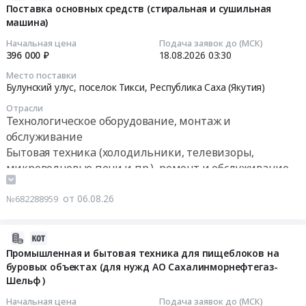
00000001
модульная
at
заполнить
08-
Поставка основных средств (стиральная и сушильная
Электрокипятильник).
котельная,
г.
машина)
КП
06
Цена:
благоустройство
Москва;
и
11:34:30
Начальная цена
Подача заявок до (МСК)
19400
территории")
Южно-
указать
396 000 ₽
18.08.2026
03:30
руб.
at
Курильский
ориентировочный
2026-
Место поставки
г.
район,
общий
08-
Булунский улус, поселок Тикси,
Республика Саха (Якутия)
Благовещенск;
Сахалинская
вес
18
г.
Отрасли
область
и
03:30:00
Технологическое оборудование, монтаж и
Зея,
,
объём
обслуживание
Амурская
Russia,
в
Тендер
Бытовая техника (холодильники, телевизоры,
область
RU
м3
на
микроволновые печи и пр.), ремонт и обслуживание
,
Сахалинская
по
поставку
Russia,
область
форме
основных
RU
от 06.08.26
Технологическое
№682288959
и
средств
Амурская
оборудование,
все
(стиральная
область
монтаж
поля
и
2026-
Технологическое
и
в
сушильная
08-
Промышленная и бытовая техника для пищеблоков на
оборудование,
обслуживание
таблице
машина)
буровых объектах (для нужд АО Сахалинморнефтегаз-
06
монтаж
Предмет
В2В,
Тендер
Шельф )
11:21:36
и
тендера:
приложить
на
Начальная цена
Подача заявок до (МСК)
обслуживание
Посудомоечная