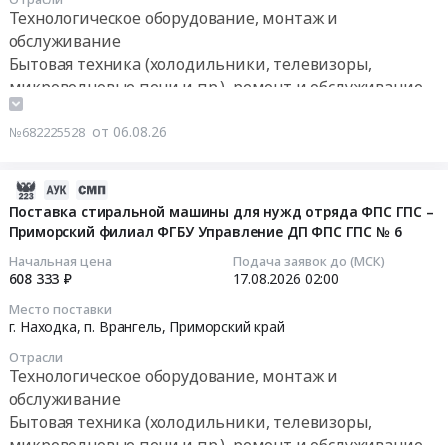
Ногликский
оказание
Технологическое оборудование, монтаж и
Магадан,
руб.
район,
услуг
Тендер
Магаданская
обслуживание
поселок
по
на
область
Бытовая техника (холодильники, телевизоры,
городского
диагностике
поставку
,
микроволновые печи и пр.), ремонт и обслуживание
типа
и
посудомоечной
Russia,
Ноглики,
ремонту
машины
RU
от 06.08.26
Сахалинская
№682225528
стиральных
и
Магаданская
область
машин
мармитов
область
,
HANBERG
в
2026-
Промышленное
Russia,
WM6124811
целях
08-
Поставка стиральной машины для нужд отряда ФПС ГПС –
Холодильное
RU
LD
модернизации
Приморский филиал ФГБУ Управление ДП ФПС ГПС № 6
06
оборудование
Сахалинская
at
пищеблоков
04:19:36
(кроме
Начальная цена
Подача заявок до (МСК)
область
г.
общеобразовательных
608 333 ₽
17.08.2026
02:00
кондиционеров),
Технологическое
Владивосток,
организаций
2026-
монтаж
оборудование,
Приморский
Место поставки
Тендер
08-
и
г. Находка, п. Врангель,
Приморский край
монтаж
край
на
17
обслуживание
и
,
Отрасли
поставку
02:00:00
Предмет
обслуживание
Технологическое оборудование, монтаж и
Russia,
посудомоечной
тендера:
Предмет
обслуживание
RU
машины
Тендер
Оборудование
тендера:
Приморский
Бытовая техника (холодильники, телевизоры,
и
на
сушильной
Поставка
край
микроволновые печи и пр.), ремонт и обслуживание