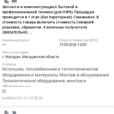
техника
2026-
ОЗРК).
0
(холодильники,
08-
Запчасти и комплектующие к бытовой и
Процедура
руб.
профессиональной технике (для ОЗРК). Процедура
телевизоры,
07
проводится
проводится в 1 этап (без переторжек). Самовывоз. В
микроволновые
12:12:02
в
стоимость товара включить стоимость Северной
печи
1
упаковки, обрешетки. 4 конечных получателя.
и
2026-
этап
ОБЯЗАТЕЛЬНО. . .
пр.),
08-
(без
ремонт
13
Начальная цена
Подача заявок до (МСК)
переторжек).
—
13.08.2026
12:00
и
12:00:00
Самовывоз.
обслуживание
В
Место поставки
г. Магадан,
Магаданская область
Предмет
Тендер:
стоимость
тендера:
Запчасти
товара
Отрасли
Поставка
и
включить
Котельное, теплообменное и теплотехническое
мультимедийного
комплектующие
стоимость
оборудование и материалы. Монтаж и обслуживание
и
к
Северной
Технологическое оборудование, монтаж и
периферийного
бытовой
упаковки,
обслуживание
оборудования.
и
обрешетки.
Бытовая техника (холодильники, телевизоры,
Цена:
профессиональной
2
микроволновые печи и пр.), ремонт и обслуживание
от 07.08.26
№689002233
196900
технике
конечных
руб.
(для
получателя.
2026-
ОЗРК).
ОБЯЗАТЕЛЬНО...