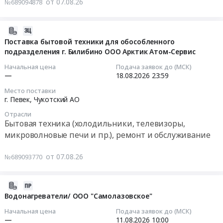
от 07.08.26
№689094878
Бытовая
Russia,
цен
техника
RU
в
(холодильники,
Хабаровский
электронной
2026-
телевизоры,
край
форме
08-
Поставка бытовой техники для обособленного
микроволновые
Бытовая
подразделения г. Билибино ООО Арктик Атом-Сервис
на
07
печи
техника
Поставка
15:37:19
Начальная цена
Подача заявок до (МСК)
и
(холодильники,
бытовой
—
18.08.2026
23:59
пр.),
телевизоры,
техники
2026-
Место поставки
ремонт
микроволновые
для
08-
г. Певек,
Чукотский АО
и
печи
обособленного
18
обслуживание
Отрасли
и
подразделения
23:59:00
Бытовая техника (холодильники, телевизоры,
Предмет
пр.),
г.
микроволновые печи и пр.), ремонт и обслуживание
тендера:
ремонт
Билибино
Тендер
АКСЕССУАРЫ
и
ООО
на
от 07.08.26
№689093770
ДЛЯ
обслуживание
Арктик
поставку
КРУПНОЙ
Предмет
Атом-
бытовой
БЫТОВОЙ
тендера:
Сервис
техники
2026-
ТЕХНИКИ,
Поставка
Тендер
для
08-
Водонагреватели/ ООО "Самолазовское"
ПРОЧЕЕ,
бытовой
на
обособленного
07
Начальная цена
Подача заявок до (МСК)
РУЧНОЙ
техники.
мониторинг
подразделения
13:01:03
—
11.08.2026
10:00