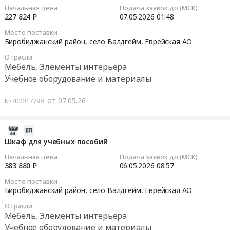
Тендер:
02
Поставка
Цена:
Начальная цена
Подача заявок до (МСК)
Элементы
Шкаф
21:47:07
227 824 ₽
07.05.2026
01:48
раздаточной
0
интерьера
для
продукции
руб.
Предмет
Место поставки
учебных
2026-
в
Биробиджанский район, село Валдгейм,
Еврейская АО
тендера:
пособий
05-
целях
Стул
at
Отрасли
07
реализации
Мебель, Элементы интерьера
ученический.
Биробиджанский
01:48:46
и
Цена:
Учебное оборудование и материалы
район,
проведения
492800
село
Тендер:
Регионального
руб.
от 07.05.26
№702017798
Валдгейм,
Шкаф
конкурса
Еврейская
для
Пост
АО
учебных
2026-
№
,
пособий
08-
Шкаф для учебных пособий
1.
Russia,
Тендер:
02
Еврейская
Начальная цена
Подача заявок до (МСК)
RU
Шкаф
21:46:28
автономная
383 880 ₽
06.05.2026
08:57
Еврейская
для
область
АО
Место поставки
учебных
2026-
(Макет
Биробиджанский район, село Валдгейм,
Еврейская АО
Мебель,
пособий
05-
массогабаритного
Элементы
at
Отрасли
06
карабина
Мебель, Элементы интерьера
интерьера
Биробиджанский
08:57:52
Мосина).
Предмет
Учебное оборудование и материалы
район,