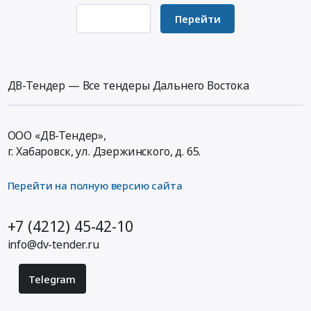
АО
АО
1187872
,
Перейти
Аудио-,
руб.
Russia,
Видео-,
RU
Фото-
Еврейская
техника,
АО
ДВ-Тендер — Все тендеры Дальнего Востока
Оборудование
Мебель,
для
Элементы
презентаций
интерьера
и
ООО «ДВ-Тендер»,
Предмет
показов.
г. Хабаровск,
ул. Дзержинского, д. 65
.
тендера:
Монтаж
Стол
и
ученический.
Перейти на полную версию сайта
обслуживание
Цена:
Предмет
1070608
+7 (4212) 45-42-10
тендера:
руб.
Поставка
info@dv-tender.ru
компьютерного
оборудования,
Telegram
для
нужд