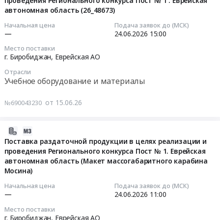
проведения Регионального конкурса Пост № 1 . Еврейская
25
автономная область (26_48673)
08:18:51
Начальная цена
Подача заявок до (МСК)
2026-
—
24.06.2026
15:00
06-
Место поставки
24
г. Биробиджан,
Еврейская АО
15:00:00
Отрасли
Учебное оборудование и материалы
Тендер
на
от 15.06.26
№690043230
поставку
раздаточной
2026-
продукции
06-
в
Поставка раздаточной продукции в целях реализации и
проведения Регионального конкурса Пост № 1. Еврейская
15
целях
автономная область (Макет массогабаритного карабина
07:57:54
реализации
Мосина)
и
2026-
проведения
Начальная цена
Подача заявок до (МСК)
—
24.06.2026
11:00
06-
Регионального
24
конкурса
Место поставки
11:00:00
Пост
г. Биробиджан,
Еврейская АО