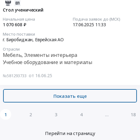
оборудования,
Тендер:
2025-
панель.
для
Стул
06-
Стол ученический
Цена:
нужд
ученический
16
1340599
Начальная цена
Подача заявок до (МСК)
образовательных
at
12:02:08
1 070 608 ₽
17.06.2025
11:33
руб.
организаций,
г.
Место поставки
не
Биробиджан,
2025-
г. Биробиджан,
Еврейская АО
связанное
Еврейская
06-
в
АО
Отрасли
17
Мебель, Элементы интерьера
сфере
,
11:33:21
Учебное оборудование и материалы
ИКТ
Russia,
at
RU
Тендер:
от 16.06.25
Смидовичский
№581293733
Еврейская
Стол
район,
АО
ученический
поселок
Мебель,
Тендер:
Показать еще
Смидович,
Элементы
Стол
Еврейская
интерьера
ученический
АО
Предмет
at
1
2
3
4
...
18
,
тендера:
г.
Russia,
Стул
Биробиджан,
RU
ученический.
Перейти на страницу
Еврейская
Еврейская
Цена: