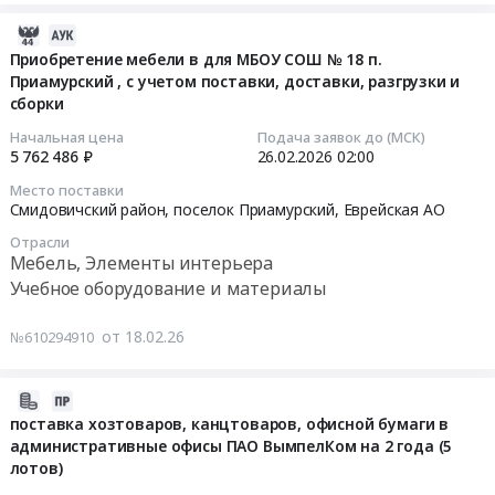
Октябрьский
муниципального
на
и
район,
образования
поставку
2026-
обслуживание
село
"Облученское
универсального
02-
Приобретение мебели в для МБОУ СОШ № 18 п.
Предмет
Амурзет,
городское
тренажера
Приамурский , с учетом поставки, доставки, разгрузки и
26
тендера:
Еврейская
поселение"
трактора
сборки
10:32:19
Заявка
АО
в
Тендер
Начальная цена
Подача заявок до (МСК)
200134.
,
целях
на
2026-
5 762 486 ₽
26.02.2026
02:00
Цена:
Russia,
реализации
поставку
02-
0
Место поставки
RU
мероприятий
универсального
26
Смидовичский район, поселок Приамурский,
Еврейская АО
руб.
Еврейская
по
тренажера
02:00:00
Отрасли
АО
созданию
трактора
Мебель, Элементы интерьера
Учебное
модельной
at
Тендер
Учебное оборудование и материалы
оборудование
библиотеки
Октябрьский
на
и
в
район,
приобретение
от 18.02.26
№610294910
материалы
рамках
село
мебели
Предмет
федерального
Амурзет,
в
тендера:
проекта
Еврейская
для
2026-
Поставка
"Семейные
АО
МБОУ
03-
поставка хозтоваров, канцтоваров, офисной бумаги в
систем
ценности
,
административные офисы ПАО ВымпелКом на 2 года (5
СОШ
07
Агронавигатор-
и
Russia,
лотов)
№
12:02:13
тренажер.
инфраструктура
RU