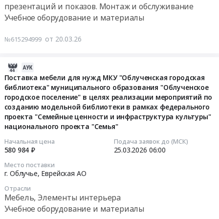
Монтаж
презентаций и показов. Монтаж и обслуживание
,
Цена:
и
Учебное оборудование и материалы
Russia,
0
Тендер
обслуживание
RU
руб.
на
Предмет
от 20.03.26
№615294999
Еврейская
интерактивный
тендера:
АО
стол
Интерактивная
Аудио-,
Тендер
2026-
панель.
Видео-,
на
03-
Поставка мебели для нужд МКУ "Облученская городская
Цена:
Фото-
интерактивный
библиотека" муниципального образования "Облученское
27
700000
техника,
стол
городское поселение" в целях реализации мероприятий по
07:42:16
руб.
Оборудование
at
созданию модельной библиотеки в рамках федерального
для
проекта "Семейные ценности и инфраструктура культуры"
г.
2026-
презентаций
национального проекта "Семья"
Облучье,
03-
и
Еврейская
25
Начальная цена
Подача заявок до (МСК)
показов.
АО
580 984 ₽
25.03.2026
06:00
06:00:00
Монтаж
,
Место поставки
и
Russia,
г. Облучье,
Еврейская АО
Тендер
обслуживание
RU
на
Отрасли
Предмет
Еврейская
поставку
Мебель, Элементы интерьера
тендера:
АО
мебели
Учебное оборудование и материалы
Интерактивная
Аудио-,
для