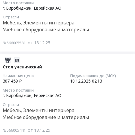
мебели
Место поставки
п.
(5
2025-
г. Биробиджан,
Еврейская АО
для
Приамурский
лотов)
12-
нужд
Отрасли
,
Тендер
18
МКУ
Мебель, Элементы интерьера
с
на
02:13:28
"Облученская
Учебное оборудование и материалы
учетом
поставку
городская
поставки,
хозтоваров,
Тендер:
библиотека"
от 18.12.25
№566005581
доставки,
канцтоваров,
Стул
муниципального
разгрузки
офисной
ученический
образования
и
бумаги
Тендер:
2026-
"Облученское
сборки
в
Стул
08-
Стол ученический
городское
at
административные
ученический
01
поселение"
Начальная цена
Подача заявок до (МСК)
Смидовичский
офисы
at
21:15:15
307 459 ₽
18.12.2025
02:13
в
район,
ПАО
г.
целях
Место поставки
поселок
ВымпелКом
Биробиджан,
2025-
реализации
г. Биробиджан,
Еврейская АО
Приамурский,
на
Еврейская
12-
мероприятий
Еврейская
2
АО
Отрасли
18
по
Мебель, Элементы интерьера
АО
года
,
02:13:51
созданию
Учебное оборудование и материалы
,
(5
Russia,
модельной
Russia,
лотов)
RU
Тендер:
библиотеки
от 18.12.25
RU
at
№566005441
Еврейская
Стол