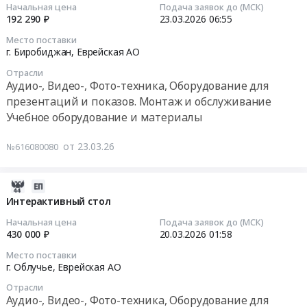
23
Russia,
тендера:
Начальная цена
Подача заявок до (МСК)
панель
07:26:02
RU
192 290 ₽
23.03.2026
06:55
Поставка
at
Еврейская
оргтехники.
Место поставки
г.
2026-
АО
Цена:
г. Биробиджан,
Еврейская АО
Облучье,
03-
Краски,
0
Еврейская
Отрасли
23
Лаки,
руб.
Аудио-, Видео-, Фото-техника, Оборудование для
АО
06:55:03
Клеи
презентаций и показов. Монтаж и обслуживание
,
Предмет
Учебное оборудование и материалы
Russia,
Тендер
тендера:
RU
на
Поставка
от 23.03.26
№616080080
Еврейская
интерактивную
товаров
АО
панель
в
Аудио-,
Тендер
целях
2026-
Видео-,
на
реализации
08-
Интерактивный стол
Фото-
интерактивную
регионального
01
Начальная цена
Подача заявок до (МСК)
техника,
панель
проекта
22:54:12
430 000 ₽
20.03.2026
01:58
Оборудование
at
Флагманы
для
Место поставки
г.
возможностей
2026-
г. Облучье,
Еврейская АО
презентаций
Биробиджан,
2026-
03-
и
Еврейская
Отрасли
2027
20
показов.
Аудио-, Видео-, Фото-техника, Оборудование для
АО
гг.
01:58:00