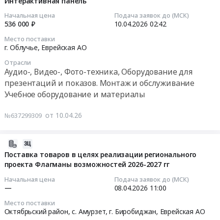
08-
Интерактивная панель
панель.
проведения
интерактивный
02
Цена:
Начальная цена
Подача заявок до (МСК)
занятий
стол
14:19:07
536 000 ₽
10.04.2026
02:42
350000
по
at
руб.
Место поставки
военной
г.
2026-
г. Облучье,
Еврейская АО
подготовке
Облучье,
04-
at
Еврейская
Отрасли
10
Аудио-, Видео-, Фото-техника, Оборудование для
г.
АО
02:42:00
презентаций и показов. Монтаж и обслуживание
Биробиджан,
,
Учебное оборудование и материалы
Еврейская
Russia,
Тендер
АО
RU
на
от 10.04.26
,
№637299309
Еврейская
интерактивную
Russia,
АО
панель
RU
Аудио-,
Тендер
2026-
Еврейская
Видео-,
на
04-
Поставка товаров в целях реализации регионального
АО
Фото-
интерактивную
проекта Флагманы возможностей 2026-2027 гг
08
Учебное
техника,
панель
08:54:30
Начальная цена
Подача заявок до (МСК)
оборудование
Оборудование
at
—
08.04.2026
11:00
и
для
г.
2026-
материалы
презентаций
Место поставки
Облучье,
04-
Октябрьский район, с. Амурзет, г. Биробиджан,
Еврейская АО
Предмет
и
Еврейская
08