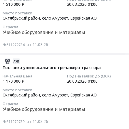
200134
13:35:08
федерального
1 510 000 ₽
20.03.2026
01:00
at
проекта
Место поставки
г.
2026-
"Семейные
Октябрьский район, село Амурзет,
Еврейская АО
Биробиджан,
03-
ценности
Еврейская
Отрасли
20
и
Учебное оборудование и материалы
АО
01:00:00
инфраструктура
,
культуры"
от 11.03.26
№611272734
Russia,
Тендер
национального
RU
на
проекта
Еврейская
поставку
"Семья"
2026-
АО
систем
Тендер
03-
Поставка универсального тренажера трактора
Аудио-,
Агронавигатор-
на
24
Начальная цена
Подача заявок до (МСК)
Видео-,
тренажер
поставку
13:35:08
1 170 000 ₽
20.03.2026
01:00
Фото-
Тендер
мебели
техника,
Место поставки
на
для
2026-
Октябрьский район, село Амурзет,
Еврейская АО
Оборудование
поставку
нужд
03-
для
Отрасли
систем
МКУ
20
Учебное оборудование и материалы
презентаций
Агронавигатор-
"Облученская
01:00:00
и
тренажер
городская
от 11.03.26
показов.
№611272739
at
библиотека"
Тендер
Монтаж