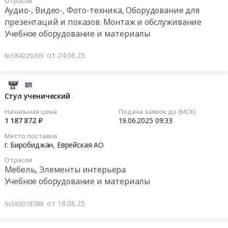
Отрасли
АО
02:00:00
заданий
Аудио-, Видео-, Фото-техника, Оборудование для
оборудование
,
в
презентаций и показов. Монтаж и обслуживание
и
Russia,
Тендер
рамках
Учебное оборудование и материалы
материалы
RU
на
реализации
Предмет
Еврейская
поставку
проекта
от 24.06.25
тендера:
№584229299
АО
компьютерного
Приключения
Поставка
Аудио-,
оборудования,
Первых.
макетов
Видео-,
для
2025-
Еврейская
массогабаритных
Фото-
нужд
06-
автономная
Стул ученический
моделей
техника,
образовательных
18
область.
оружия.
Начальная цена
Подача заявок до (МСК)
Оборудование
организаций,
09:47:02
Цена:
1 187 872 ₽
19.06.2025
09:33
Цена:
для
не
0
1760000
презентаций
Место поставки
связанное
2025-
руб.
г. Биробиджан,
Еврейская АО
руб.
и
в
06-
показов.
Отрасли
сфере
19
Мебель, Элементы интерьера
Монтаж
ИКТ
09:33:55
и
Учебное оборудование и материалы
Тендер
обслуживание
на
Тендер:
Предмет
от 18.06.25
№583018788
поставку
Стул
тендера:
компьютерного
ученический
Интерактивная