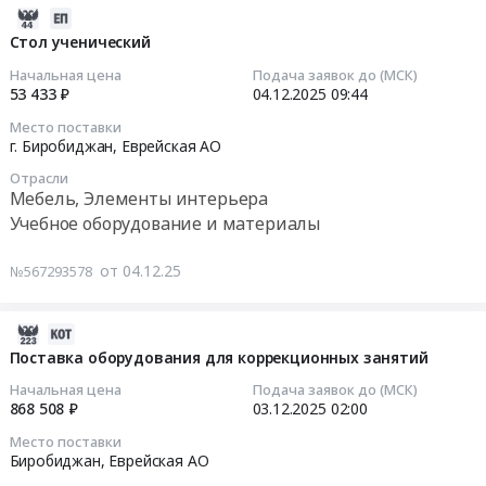
Мебель,
Тендер:
г.Магадан,
2026-
Элементы
Стол
г.
08-
Стол ученический
интерьера
ученический
Норильск,
01
Начальная цена
Подача заявок до (МСК)
Предмет
at
г.
09:16:06
53 433 ₽
04.12.2025
09:44
тендера:
г.
Якутск,
Стол
Место поставки
Биробиджан,
г.
2025-
г. Биробиджан,
Еврейская АО
ученический.
Еврейская
Петропавловск-
12-
Цена:
АО
Отрасли
Камчатский,
04
Мебель, Элементы интерьера
307459
,
г.
09:44:11
руб.
Учебное оборудование и материалы
Russia,
Южно-
RU
Сахалинск,
Тендер:
от 04.12.25
№567293578
Еврейская
Республика
Стол
АО
Саха
ученический
Мебель,
(Якутия)
Тендер:
2025-
Элементы
Приморский
Стол
12-
Поставка оборудования для коррекционных занятий
интерьера
край
ученический
09
Начальная цена
Подача заявок до (МСК)
Предмет
Хабаровский
at
16:11:26
868 508 ₽
03.12.2025
02:00
тендера:
край
г.
Стол
Место поставки
Амурская
Биробиджан,
2025-
Биробиджан,
Еврейская АО
ученический.
область
Еврейская
12-