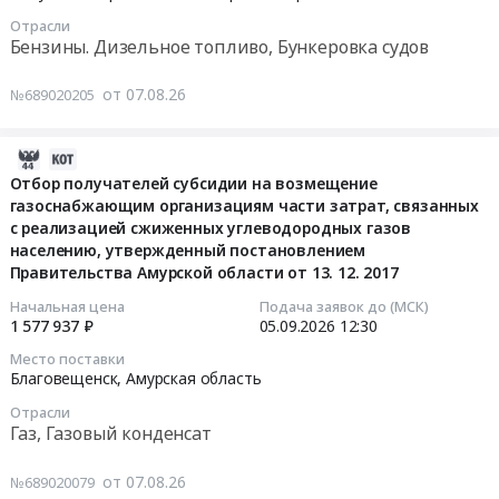
к
пластиковым
судов
13
предоставлением
вахтовым
Отрасли
картам
Предмет
10:00:00
части
Бензины. Дизельное топливо, Бункеровка судов
автобусам
через
тендера:
причальной
Шакман,
АЗС.
Поставка
Тендер
стенки
от 07.08.26
№689020205
и
Цена:
дизельного
на
для
фронтальных
199878
топлива.
топливо
осуществления
погрузчиков
руб.
Цена:
дизельное
2026-
бункеровки
Shantui
1607580
ЕВРО,
08-
в
Отбор получателей субсидии на возмещение
SL50W
руб.
ЛЕТНЕЕ
газоснабжающим организациям части затрат, связанных
07
морском
для
с реализацией сжиженных углеводородных газов
экологического
10:53:34
порту
нужд
населению, утвержденный постановлением
класса
Певек,
АО
Правительства Амурской области от 13. 12. 2017
К
2026-
согласно
"БГК"
5
09-
техническому
Начальная цена
Подача заявок до (МСК)
и
1 577 937 ₽
05.09.2026
12:30
(ДТ-
05
заданию
АО
Л-
12:30:00
Тендер
Место поставки
Асача.
К5)-800
Благовещенск,
Амурская область
на
Цена:
тонн.
Тендер
оказание
Отрасли
0
Тендер
на
услуг
Газ, Газовый конденсат
руб.
на
отбор
по
топливо
получателей
бункеровке
от 07.08.26
№689020079