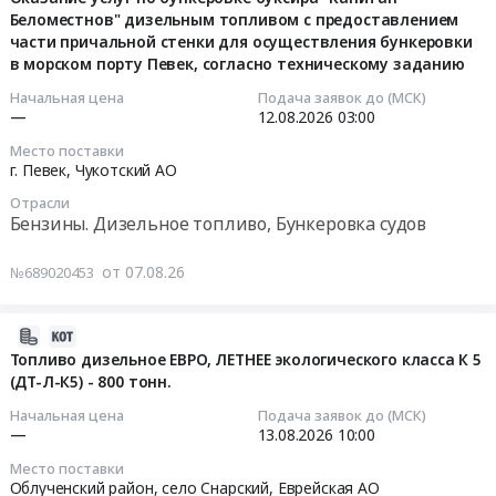
край
(Якутия)
Забайкальский
топлива
Беломестнов" дизельным топливом с предоставлением
07
Камчатский
,
край
Тендер
части причальной стенки для осуществления бункеровки
11:03:30
край
Russia,
Бензины.
в морском порту Певек, согласно техническому заданию
на
,
RU
Дизельное
поставку
2026-
Начальная цена
Подача заявок до (МСК)
Russia,
Республика
топливо,
дизельного
—
12.08.2026
03:00
08-
RU
Саха
Бункеровка
топлива
12
Место поставки
Приморский
(Якутия)
судов
at
03:00:00
г. Певек,
Чукотский АО
край
Бензины.
Предмет
Хабаровский
Отрасли
Контрольно-
Дизельное
тендера:
район,
Тендер
Бензины. Дизельное топливо, Бункеровка судов
измерительные
топливо,
Моторное
Хабаровский
на
приборы
Бункеровка
топливо.
край
оказание
от 07.08.26
№689020453
и
судов
Цена:
,
услуг
автоматика,
Предмет
7300000
Russia,
по
монтаж
тендера:
руб.
RU
2026-
бункеровке
и
Поставка
Хабаровский
08-
Топливо дизельное ЕВРО, ЛЕТНЕЕ экологического класса К 5
буксира
обслуживание
бензина
край
(ДТ-Л-К5) - 800 тонн.
07
"Капитан
Предмет
АИ-95
Бензины.
10:54:36
Беломестнов"
Начальная цена
Подача заявок до (МСК)
тендера:
с
Дизельное
дизельным
—
13.08.2026
10:00
Закупка
отпуском
топливо,
2026-
топливом
Место поставки
запчастей
по
Бункеровка
08-
с
Облученский район, село Снарский,
Еврейская АО