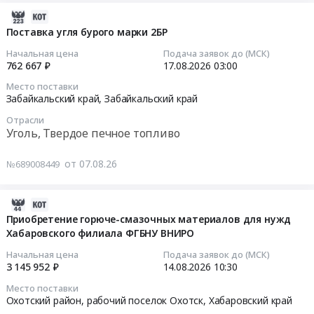
материалов
автомобильного.
Уголь,
для
2026-
Цена:
Твердое
проведения
08-
Поставка угля бурого марки 2БР
18230
печное
пусконаладочных
07
Начальная цена
Подача заявок до (МСК)
руб.
топливо
работ
08:31:08
762 667 ₽
17.08.2026
03:00
Предмет
в
Место поставки
тендера:
рамках
2026-
Забайкальский край,
Забайкальский край
Поставка
реализации
08-
Отрасли
угля.
проекта
17
Уголь, Твердое печное топливо
Цена:
Расширение
03:00:00
104005000
Партизанской
от 07.08.26
№689008449
руб.
ГРЭС
Тендер
Тендер
на
на
поставку
2026-
поставку
угля
08-
Приобретение горюче-смазочных материалов для нужд
смазочных
бурого
Хабаровского филиала ФГБНУ ВНИРО
07
материалов
марки
08:23:35
Начальная цена
Подача заявок до (МСК)
для
2БР
3 145 952 ₽
14.08.2026
10:30
проведения
Тендер
2026-
Место поставки
пусконаладочных
на
08-
Охотский район, рабочий поселок Охотск,
Хабаровский край
работ
поставку
14