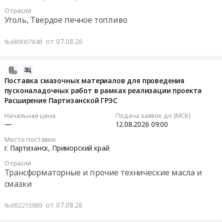
бензина
08-
тендера:
для
Твердое
Отрасли
автомобильного
24
Поставка
нужд
Уголь, Твердое печное топливо
печное
at
02:00:00
реактивов,
ФГУП
топливо
Облученский
лабораторной
Росморпорт
от 07.08.26
№689007848
Предмет
район,
Тендер
посуды
(5
тендера:
Еврейская
на
и
лотов).
Поставка
АО
поставку
2026-
оборудования.
Цена:
угля.
,
угля
08-
Поставка смазочных материалов для проведения
Цена:
0
Цена:
Russia,
Тендер
пусконаладочных работ в рамках реализации проекта
07
363220
руб.
0
RU
на
Расширение Партизанской ГРЭС
08:36:15
руб.
руб.
Еврейская
поставку
Начальная цена
Подача заявок до (МСК)
АО
угля
2026-
—
12.08.2026
09:00
Бензины.
at
08-
Место поставки
Дизельное
Бикин,
12
г. Партизанск,
Приморский край
топливо,
Хабаровский
09:00:00
Отрасли
Бункеровка
край
Трансформаторные и прочие технические масла и
судов
,
Тендер
смазки
Предмет
Russia,
на
тендера:
RU
поставку
от 07.08.26
№682213989
Поставка
Хабаровский
смазочных
бензина
край