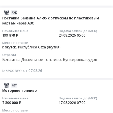
автобусам
Цена:
Спецтехника, Коммунальные машины, Автобусы
Приморский
и
Шакман,
1902790
край
Запчасти для спецтехники
моторные
и
2026-
руб.
,
Тара и упаковка
масла,
фронтальных
08-
Поставка бензина АИ-95 с отпуском по пластиковым
Russia,
Вентиляционное оборудование и материалы
смазки,
погрузчиков
картам через АЗС
07
RU
технические
Shantui
12:04:31
Начальная цена
Подача заявок до (МСК)
Приморский
жидкости
SL50W
199 878 ₽
24.08.2026
05:00
край
Предмет
для
2026-
Технологическое
Место поставки
тендера:
нужд
08-
г. Якутск,
Республика Саха (Якутия)
оборудование,
ТМЦ
АО
24
монтаж
Черновский
Отрасли
"БГК"
05:00:00
Бензины. Дизельное топливо, Бункеровка судов
и
РМЗ.
и
обслуживание
Цена:
АО
Тендер
от 07.08.26
Предмет
№689027899
0
Асача
на
тендера:
руб.
Тендер
поставку
Поставка
на
бензина
2026-
расходных
закупку
АИ-95
08-
Моторное топливо
материалов
запчастей
с
07
и
Начальная цена
Подача заявок до (МСК)
к
отпуском
11:28:26
7 300 000 ₽
17.08.2026
07:00
запасных
вахтовым
по
частей
Место поставки
автобусам
пластиковым
2026-