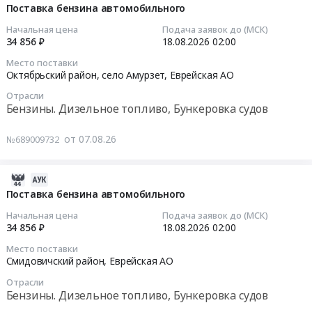
технические
Поставка
для
08-
реактивных
Поставка бензина автомобильного
масла
угля
нужд
07
двигателей
Начальная цена
Подача заявок до (МСК)
и
бурого
Хабаровского
08:06:40
марки
34 856 ₽
18.08.2026
02:00
смазки
марки
филиала
ТС-1
Место поставки
Предмет
2БР.
ФГБНУ
2026-
для
Октябрьский район, село Амурзет,
Еврейская АО
тендера:
Цена:
ВНИРО
08-
нужд
Поставка
Отрасли
762667
at
18
Комсомольского-
Бензины. Дизельное топливо, Бункеровка судов
смазочных
руб.
Охотский
02:00:00
на-
материалов
район,
Амуре
от 07.08.26
№689009732
для
рабочий
Тендер
центра
проведения
поселок
на
ОВД
пусконаладочных
Охотск,
поставку
филиала
2026-
работ
Хабаровский
бензина
Аэронавигация
08-
Поставка бензина автомобильного
в
край
автомобильного
Дальнего
07
Начальная цена
Подача заявок до (МСК)
рамках
,
Тендер
Востока
08:06:40
34 856 ₽
18.08.2026
02:00
реализации
Russia,
на
Тендер
Место поставки
проекта
RU
поставку
на
2026-
Смидовичский район,
Еврейская АО
Расширение
Хабаровский
бензина
поставку
08-
Партизанской
Отрасли
край
автомобильного
топлива
18
Бензины. Дизельное топливо, Бункеровка судов
ГРЭС.
Бензины.
at
для
02:00:00
Цена: