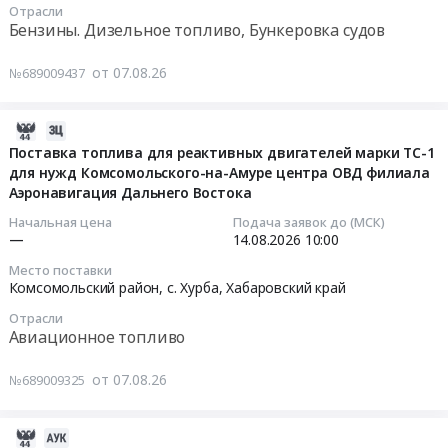
Отрасли
в
угля
10:30:00
Бензины. Дизельное топливо, Бункеровка судов
рамках
бурого
реализации
марки
Тендер
от 07.08.26
№689009437
проекта
2БР
на
Расширение
at
приобретение
Партизанской
Забайкальский
горюче-
2026-
ГРЭС
край,
смазочных
08-
Поставка топлива для реактивных двигателей марки ТС-1
at
Забайкальский
материалов
для нужд Комсомольского-на-Амуре центра ОВД филиала
07
г.
край
Аэронавигация Дальнего Востока
для
08:16:40
Партизанск,
,
нужд
Начальная цена
Подача заявок до (МСК)
Приморский
Russia,
Хабаровского
2026-
—
14.08.2026
10:00
край
RU
филиала
08-
Место поставки
,
Забайкальский
ФГБНУ
14
Комсомольский район, с. Хурба,
Хабаровский край
Russia,
край
ВНИРО
10:00:00
Отрасли
RU
Уголь,
Тендер
Авиационное топливо
Приморский
Твердое
на
Тендер
край
печное
приобретение
на
от 07.08.26
№689009325
Трансформаторные
топливо
горюче-
поставку
и
Предмет
смазочных
топлива
прочие
тендера:
материалов
2026-
для