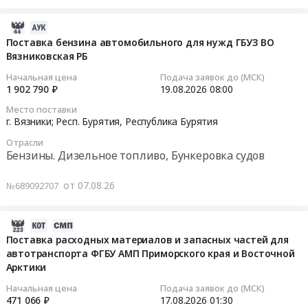
ЭДО.
поставку
на
Цена:
При
дизельного
Эльгинское
2026-
50796
направлении
топлива
месторождение
08-
Поставка бензина автомобильного для нужд ГБУЗ ВО
руб.
заявки
для
Тендер
Вязниковская РБ
07
прошу
нужд
на
13:57:28
Начальная цена
Подача заявок до (МСК)
прикладывать
ООО
поставку
1 902 790 ₽
19.08.2026
08:00
паспорт
"Сервис
ГСМ
2026-
и
Место поставки
плюс"
на
08-
г. Вязники; Респ. Бурятия,
Республика Бурятия
сертификат
в
Эльгинское
19
(см.
соответствии
месторождение
Отрасли
08:00:00
описание)
Бензины. Дизельное топливо, Бункеровка судов
с
at
at
техническим
Респ.
Тендер
Мегино-
от 07.08.26
№689092707
заданием
Саха
на
Кангаласский
at
/
поставку
улус,
Респ.
Якутия/,
бензина
2026-
поселок
Саха
Республика
автомобильного
08-
Поставка расходных материалов и запасных частей для
Нижний
/
Саха
для
автотранспорта ФГБУ АМП Приморского края и Восточной
07
Бестях,
Якутия/,
(Якутия)
Арктики
нужд
13:44:15
Республика
Республика
,
ГБУЗ
Начальная цена
Подача заявок до (МСК)
Саха
Саха
Russia,
ВО
2026-
471 066 ₽
17.08.2026
01:30
(Якутия)
(Якутия)