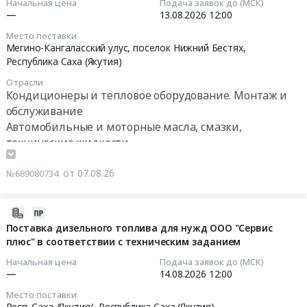
Начальная цена
Подача заявок до (МСК)
Бурятия,
Тендер
Октябрьского
2026-
—
13.08.2026
12:00
Республика
на
районов
08-
Место поставки
Бурятия
поставку
Еврейской
13
Мегино-Кангаласский улус, поселок Нижний Бестях,
,
станочной
автономной
12:00:00
Республика Саха (Якутия)
Russia,
оснастки,
области
Отрасли
RU
комплектующих
at
Тендер
Кондиционеры и тепловое оборудование. Монтаж и
Республика
и
Октябрьский
на
обслуживание
Бурятия
расходных
район,
закупку
Автомобильные и моторные масла, смазки,
Уголь,
материалов
село
ГСМ
технические жидкости
Твердое
для
Амурзет,
для
Трансформаторные и прочие технические масла и
печное
ЧПУ
Еврейская
ООО
смазки
от 07.08.26
№689080734
топливо
at
АО
"Прогноз-
Технические газы
Предмет
г.
,
Серебро".
тендера:
Благовещенск,
Russia,
Реализация
2026-
Поставка
Амурская
RU
маркируемых
08-
Поставка дизельного топлива для нужд ООО "Сервис
бурого
область
Еврейская
позиций
плюс" в соответствии с техническим заданием
07
угля
,
АО
по
16:22:38
Начальная цена
Подача заявок до (МСК)
марки
Russia,
Бензины.
ЭДО.
—
14.08.2026
12:00
3БПКО
RU
Дизельное
При
2026-
Место поставки
(25-
Амурская
топливо,
направлении
08-
Респ. Саха /Якутия/,
Республика Саха (Якутия)