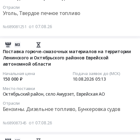
19
Отрасли
07:00:00
Уголь, Твердое печное топливо
Тендер
от 07.08.26
№689081251
на
поставку
бурого
2026-
угля
08-
Поставка горюче-смазочных материалов на территории
марки
Ленинского и Октябрьского районов Еврейской
07
автономной области
3БПКО
17:11:07
(25-
Начальная цена
Подача заявок до (МСК)
150мм)
2026-
150 000 ₽
10.08.2026
05:13
для
08-
Место поставки
нужд
10
Октябрьский район, село Амурзет,
Еврейская АО
МУП
05:13:00
Отрасли
Рост-
Бензины. Дизельное топливо, Бункеровка судов
инвест
Тендер
Джидинского
на
от 07.08.26
№689087345
района
поставку
Республики
горюче-