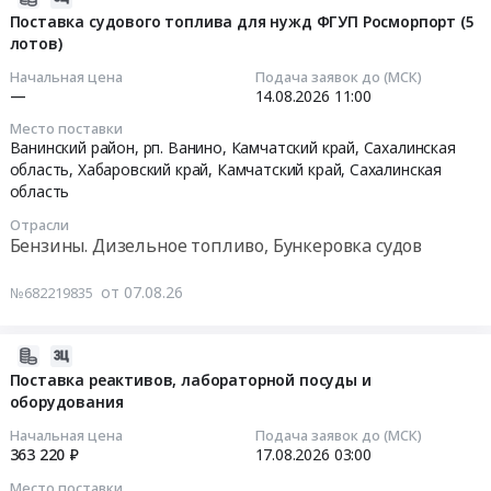
Поставка
13.12.2017.
Бурятия
Старый
автомобильный,
08-
Поставка судового топлива для нужд ФГУП Росморпорт (5
угля
Цена:
,
Оскол,
топливо
лотов)
07
марки
1577937
Russia,
Амурская
дизельное)
09:28:22
Начальная цена
Подача заявок до (МСК)
3БПКО.
руб.
RU
область
Тендер
—
14.08.2026
11:00
Цена:
Республика
Магаданская
на
2026-
Место поставки
9900000
Бурятия
область
нефтепродукты
08-
Ванинский район, рп. Ванино, Камчатский край, Сахалинская
руб.
Уголь,
,
(бензин
14
область,
Хабаровский край
,
Камчатский край
,
Сахалинская
Твердое
Russia,
автомобильный,
11:00:00
область
печное
RU
топливо
Отрасли
топливо
Амурская
дизельное)
Тендер
Бензины. Дизельное топливо, Бункеровка судов
Предмет
область
at
на
тендера:
Трансформаторные
Лазовский
поставку
от 07.08.26
№682219835
Поставка
и
район,
судового
угля
прочие
село
топлива
марки
технические
2026-
Лазо,
для
3БР.
масла
08-
Приморский
Поставка реактивов, лабораторной посуды и
нужд
Цена:
и
оборудования
07
край
ФГУП
29400000
смазки
08:54:30
,
Росморпорт
Начальная цена
Подача заявок до (МСК)
руб.
Предмет
Russia,
(5
363 220 ₽
17.08.2026
03:00
тендера:
2026-
RU
лотов)
Место поставки