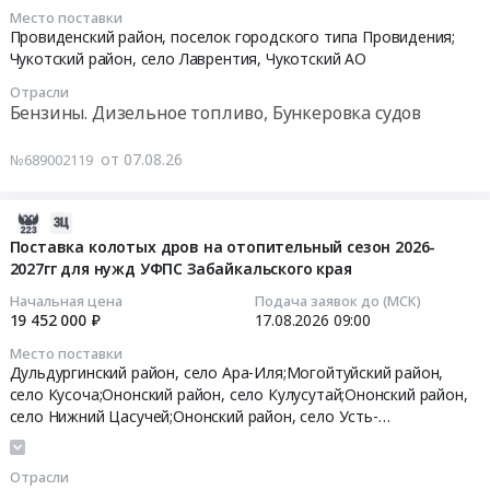
поставку
2026-
Цена:
Место поставки
край
Бензины.
бензина
08-
Провиденский район, поселок городского типа Провидения;
34856
,
Дизельное
автомобильного
17
Чукотский район, село Лаврентия,
Чукотский АО
руб.
Russia,
топливо,
at
01:00:00
RU
Отрасли
Бункеровка
Ленинский
Бензины. Дизельное топливо, Бункеровка судов
Хабаровский
судов
район,
Тендер
край
Предмет
село
на
от 07.08.26
№689002119
Авиационное
тендера:
Ленинское,
поставку
топливо
Поставка
Еврейская
горюче-
Предмет
бензина
АО
2026-
смазочных
тендера:
автомобильного.
,
08-
материалов
Поставка колотых дров на отопительный сезон 2026-
Поставка
Цена:
Russia,
2027гг для нужд УФПС Забайкальского края
07
для
топлива
34856
RU
06:59:30
нужд
Начальная цена
Подача заявок до (МСК)
для
руб.
Еврейская
ГБУЗ
19 452 000 ₽
17.08.2026
09:00
реактивных
АО
2026-
Чукотская
Место поставки
двигателей
Бензины.
08-
окружная
Дульдургинский район, село Ара-Иля;Могойтуйский район,
марки
Дизельное
17
больница
село Кусоча;Ононский район, село Кулусутай;Ононский район,
ТС-1
топливо,
09:00:00
(бензин)
село Нижний Цасучей;Ононский район, село Усть-
для
Бункеровка
Тендер
Борзя;Ононский район, село Холуй-База;Дульдургинский
нужд
судов
район, село Зуткулей;Оловяннинский район;Борзинский район,
Тендер
на
Комсомольского-
Отрасли
село Биликтуй;Александрово-Заводский район, село
Предмет
на
поставку