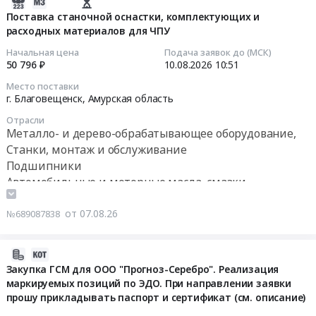
Бурятия
2026-
смазочных
Тендер
08-
материалов
Поставка станочной оснастки, комплектующих и
на
расходных материалов для ЧПУ
07
на
поставку
17:06:04
территории
Начальная цена
Подача заявок до (МСК)
бурого
Ленинского
50 796 ₽
10.08.2026
10:51
угля
2026-
и
Место поставки
марки
08-
Октябрьского
г. Благовещенск,
Амурская область
3БПКО
10
районов
Отрасли
(25-
10:51:00
Еврейской
Металло- и дерево-обрабатывающее оборудование,
150мм)
автономной
Станки, монтаж и обслуживание
для
Тендер
области
Подшипники
нужд
на
Тендер
Автомобильные и моторные масла, смазки,
МУП
поставку
на
технические жидкости
Рост-
станочной
поставку
Промышленные резервуары и ёмкости, ремонт и
от 07.08.26
№689087838
инвест
оснастки,
горюче-
обслуживание
Джидинского
комплектующих
смазочных
района
и
материалов
2026-
Республики
расходных
на
08-
Закупка ГСМ для ООО "Прогноз-Серебро". Реализация
Бурятия
материалов
территории
маркируемых позиций по ЭДО. При направлении заявки
07
at
для
Ленинского
прошу прикладывать паспорт и сертификат (см. описание)
16:26:39
Респ.
ЧПУ
и