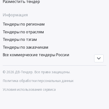
район,
или
Разместить тендер
Поставка
49.41.12.000
село
аналог.
нефтепродуктов
Оказание
Передняя
Цена:
Информация
(топливо
услуг
Бырка;Краснокаменский
0
дизельное
по
район,
руб.
Тендеры по регионам
летнее)
транспортированию
поселок
на
нефтепродуктов
Тендеры по отраслям
Ковыли;Краснокаменский
II
(топлива)
район,
Тендеры по тэгам
полугодие
с
село
Тендеры по заказчикам
2026
АСН
Куйтун;Забайкальский
года.
АО
район,
Все коммерческие тендеры России
Цена:
РН-
село
13416000
КНПЗ
Абагайтуй;Забайкальский
руб.
до
район;г.
© 2026 ДВ-Тендер. Все права защищены.
склада
Чайковский,
ГСМ
поселок
Политика обработки персональных данных
СП
ст
Условия использования сервиса
Комсомольская
Каучук;Забайкальский
ТЭЦ-2
район,
,
поселок
г.
при