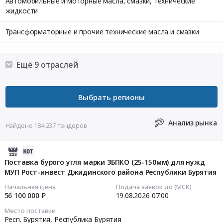
Автомобильные и моторные масла, смазки, технические
жидкости
Трансформаторные и прочие технические масла и смазки
Химические присадки, добавки
Ещё 9 отраслей
Уголь, Твердое печное топливо
Прочее топливо, Торф, Сланцы
Газ, Газовый конденсат
Анализ рынка
Найдено 184 237 тендеров
Резина, Каучук
2026-
Неметаллические полезные ископаемые, минералы, горные
08-
Поставка бурого угля марки 3БПКО (25-150мм) для нужд
породы
МУП Рост-инвест Джидинского района Республики Бурятия
07
17:47:17
Начальная цена
Подача заявок до (МСК)
Прочее сырье
56 100 000 ₽
19.08.2026
07:00
2026-
Руда урановая и ториевая
Место поставки
08-
Респ. Бурятия,
Республика Бурятия