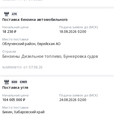
Хабаровский
Тендер
г.
край
на
Тында,
Камчатский
поставку
2026-
Амурская
край
угля
08-
Поставка бензина автомобильного
область
Сахалинская
Тендер
07
Начальная цена
Подача заявок до (МСК)
,
область
на
08:53:32
18 230 ₽
18.08.2026
02:00
Russia,
,
поставку
RU
Место поставки
Russia,
угля
2026-
Облученский район,
Еврейская АО
Амурская
RU
at
08-
область
Хабаровский
Отрасли
г.
18
Стальные
Бензины. Дизельное топливо, Бункеровка судов
край
Николаевск-
02:00:00
изделия,
Бензины.
на-
Металлопрокат,
от 07.08.26
№689008153
Дизельное
Амуре,
Тендер
Листовой
топливо,
Хабаровский
на
прокат
Бункеровка
край
поставку
2026-
из
судов
,
бензина
08-
Поставка угля
стали
Предмет
Russia,
автомобильного
07
и
Начальная цена
Подача заявок до (МСК)
тендера:
RU
Тендер
08:44:03
104 005 000 ₽
24.08.2026
02:00
черных
Поставка
Хабаровский
на
металлов
судового
Место поставки
край
поставку
2026-
Бикин,
Хабаровский край
Предмет
топлива
Уголь,