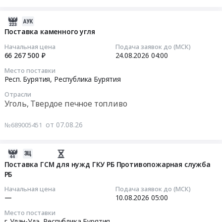
дизельное
субсидии
буксира
ЕВРО,
на
"Капитан
2026-
ЛЕТНЕЕ
возмещение
Беломестнов"
08-
Поставка каменного угля
экологического
газоснабжающим
дизельным
07
класса
организациям
топливом
Начальная цена
Подача заявок до (МСК)
10:51:22
К
части
66 267 500 ₽
24.08.2026
04:00
с
5
затрат,
предоставлением
Место поставки
2026-
(ДТ-
связанных
части
Респ. Бурятия,
Республика Бурятия
08-
Л-
с
причальной
Отрасли
24
К5)-800
реализацией
стенки
Уголь, Твердое печное топливо
04:00:00
тонн.
сжиженных
для
at
углеводородных
осуществления
от 07.08.26
№689005451
Тендер
Облученский
газов
бункеровки
на
район,
населению,
в
поставку
село
2026-
утвержденный
морском
каменного
Снарский,
08-
постановлением
Поставка ГСМ для нужд ГКУ РБ Противопожарная служба
порту
угля
РБ
Еврейская
07
Правительства
Певек,
Тендер
АО
10:37:17
Амурской
согласно
Начальная цена
Подача заявок до (МСК)
на
,
области
техническому
—
10.08.2026
05:00
поставку
Russia,
2026-
от
заданию
Место поставки
каменного
RU
08-
13.12.2017
at
г. Улан-Удэ,
Республика Бурятия