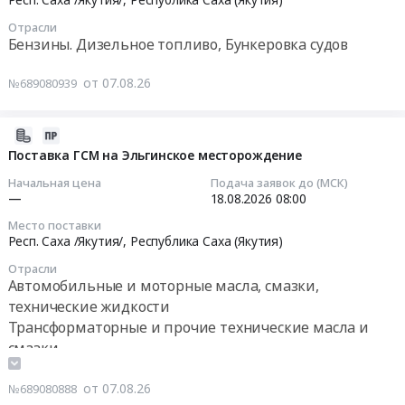
150мм)
область
Бункеровка
заявки
14
для
Металло-
судов
Отрасли
прошу
12:00:00
Бензины. Дизельное топливо, Бункеровка судов
нужд
и
Предмет
прикладывать
МУП
дерево-
тендера:
паспорт
Тендер
от 07.08.26
№689080939
Рост-
обрабатывающее
Поставка
и
на
инвест
оборудование,
горюче-
сертификат
поставку
Джидинского
Станки,
смазочных
(см.
дизельного
2026-
района
монтаж
материалов
описание)
топлива
08-
Поставка ГСМ на Эльгинское месторождение
Республики
и
на
Тендер
для
07
Начальная цена
Подача заявок до (МСК)
Бурятия.
обслуживание
территории
на
нужд
16:22:37
—
18.08.2026
08:00
Цена:
Предмет
Ленинского
закупку
ООО
56100000
тендера:
и
Место поставки
ГСМ
"Сервис
2026-
Респ. Саха /Якутия/,
Республика Саха (Якутия)
руб.
Поставка
Октябрьского
для
плюс"
08-
станочной
районов
Отрасли
ООО
в
18
оснастки,
Автомобильные и моторные масла, смазки,
Еврейской
"Прогноз-
соответствии
08:00:00
комплектующих
автономной
технические жидкости
Серебро".
с
и
области.
Трансформаторные и прочие технические масла и
Реализация
техническим
Тендер
расходных
Цена:
смазки
маркируемых
заданием
на
материалов
150000
Хозяйственные товары, Товары широкого
позиций
Тендер
поставку
для
руб.
потребления, Бытовая химия и парфюмерия
от 07.08.26
по
№689080888
на
ГСМ
ЧПУ.