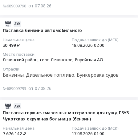
Дизельное
Октябрьский
реактивных
от 07.08.26
0
№689009798
топливо,
район,
двигателей
Тендер
руб.
Бункеровка
село
марки
на
судов
Амурзет,
ТС-1
поставку
2026-
Предмет
Еврейская
для
бензина
08-
Поставка бензина автомобильного
тендера:
АО
нужд
автомобильного
07
Начальная цена
Подача заявок до (МСК)
Приобретение
,
Комсомольского-
Тендер
08:06:40
30 499 ₽
18.08.2026
02:00
горюче-
Russia,
на-
на
Место поставки
смазочных
RU
Амуре
поставку
2026-
Ленинский район, село Ленинское,
Еврейская АО
материалов
Еврейская
центра
бензина
08-
для
АО
ОВД
Отрасли
автомобильного
18
Бензины. Дизельное топливо, Бункеровка судов
нужд
Бензины.
филиала
at
02:00:00
Хабаровского
Дизельное
Аэронавигация
Смидовичский
от 07.08.26
№689009793
филиала
топливо,
Дальнего
район,
Тендер
ФГБНУ
Бункеровка
Востока
Еврейская
на
ВНИРО.
судов
at
АО
поставку
2026-
Цена:
Предмет
Комсомольский
,
бензина
08-
Поставка горюче-смазочных материалов для нужд ГБУЗ
3145952
тендера:
район,
Russia,
автомобильного
Чукотская окружная больница (бензин)
07
руб.
Поставка
с.
RU
Тендер
07:34:28
Начальная цена
Подача заявок до (МСК)
бензина
Хурба,
Еврейская
на
7 676 142 ₽
17.08.2026
01:00
автомобильного.
Хабаровский
АО