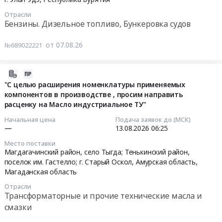
угля
Еврейская
10
Тендер
г.
Отрасли
at
АО
05:00:00
на
Певек,
Бензины. Дизельное топливо, Бункеровка судов
Респ.
Бензины.
отбор
Чукотский
Бурятия,
Дизельное
Тендер
получателей
АО
от 07.08.26
№689022221
Республика
топливо,
на
субсидии
,
Бурятия
Бункеровка
поставку
на
Russia,
,
судов
ГСМ
возмещение
2026-
RU
Russia,
Предмет
для
газоснабжающим
08-
Чукотский
"С целью расширения номенклатуры применяемых
RU
тендера:
нужд
компонентов в производстве , просим направить
организациям
07
АО
Республика
расценку на Масло индустриальное ТУ"
Топливо
ГКУ
части
10:36:33
Бензины.
Бурятия
дизельное
РБ
затрат,
Дизельное
Начальная цена
Подача заявок до (МСК)
Уголь,
ЕВРО,
Противопожарная
связанных
2026-
топливо,
—
13.08.2026
06:25
Твердое
ЛЕТНЕЕ
служба
с
08-
Бункеровка
Место поставки
печное
экологического
РБ
реализацией
13
судов
Магдагачинский район, село Тыгда; Тенькинский район,
топливо
класса
Тендер
сжиженных
06:25:00
Предмет
поселок им. Гастелло; г. Старый Оскол,
Амурская область
,
Предмет
К
на
углеводородных
Магаданская область
тендера:
тендера:
5
поставку
газов
Тендер:
Оказание
Отрасли
Поставка
(ДТ-
ГСМ
населению,
"С
услуг
Трансформаторные и прочие технические масла и
каменного
Л-
для
утвержденный
целью
по
смазки
угля.
К5)
нужд
постановлением
расширения
бункеровке