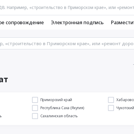
ое сопровождение
Электронная подпись
Размести
ат
й
Приморский край
Хабаровс
Республика Саха (Якутия)
Чукотски
ь
Сахалинская область