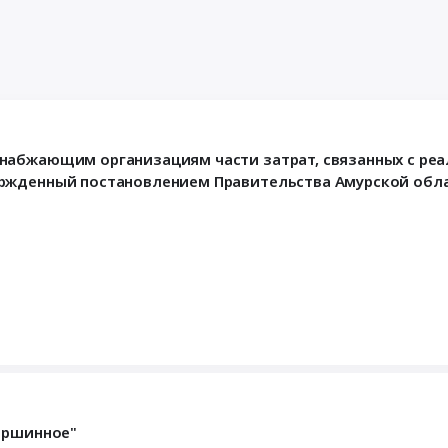
набжающим организациям части затрат, связанных с ре
ржденный постановлением Правительства Амурской облас
ершинное"