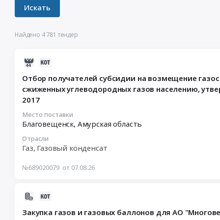
Найдено 4 781 тендер
2026-
08-
Отбор получателей субсидии на возмещение газос
07
сжиженных углеводородных газов населению, утве
10:53:34
2017
:
2026-
Место поставки
09-
Благовещенск,
Амурская область
05
Отрасли
12:30:00
Газ, Газовый конденсат
:
Тендер
№689020079
от 07.08.26
на
отбор
получателей
2026-
субсидии
08-
Закупка газов и газовых баллонов для АО "Многов
на
06