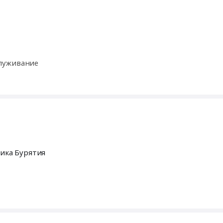
луживание
лика Бурятия