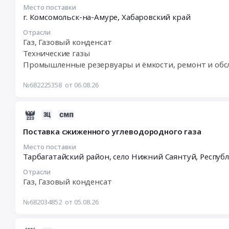
возмещение
05:27:03
Место поставки
г. Комсомольск-на-Амуре,
Хабаровский край
газоснабжающим
:
организациям
2026-
Отрасли
части
08-
Газ, Газовый конденсат
затрат,
11
Технические газы
связанных
12:00:00
Промышленные резервуары и ёмкости, ремонт и обс
с
:
реализацией
Тендер
№682225358
от 06.08.26
сжиженных
на
углеводородных
закупку
газов
газов
2026-
населению,
и
08-
Поставка сжиженного углеводородного газа
утвержденный
газовых
08
постановлением
баллонов
07:11:10
Место поставки
Тарбагатайский район, село Нижний Саянтуй,
Респуб
Правительства
для
:
Амурской
АО
2026-
Отрасли
области
"Многовершинное"
08-
Газ, Газовый конденсат
от
Тендер
12
13.12.2017
на
03:00:00
№682034852
от 05.08.26
Тендер
закупку
:
на
газов
Тендер