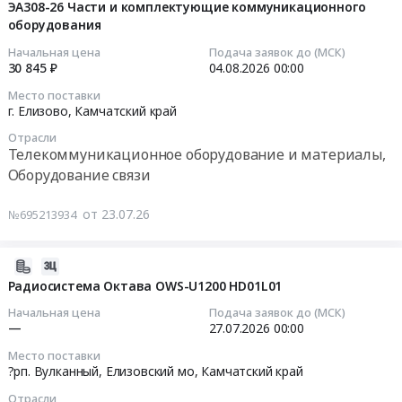
Тендер
08-
ЭА308-26 Части и комплектующие коммуникационного
190
Камчатский
на
оборудования
04
19
край
приобретение
16:04:05
дюймов
Начальная цена
Подача заявок до (МСК)
,
коммутаторов
30 845 ₽
04.08.2026
00:00
at
Russia,
at
2026-
Камчатский
Место поставки
RU
г.
08-
г. Елизово,
Камчатский край
край,
Камчатский
Петропавловск-
04
Камчатский
край
Отрасли
Камчатский,
00:00:00
край
Телекоммуникационное оборудование и материалы,
Телекоммуникационное
Камчатский
,
Оборудование связи
оборудование
край
Тендер:
Russia,
и
,
ЭА308-
RU
от 23.07.26
№695213934
материалы,
Russia,
26
Камчатский
Оборудование
RU
Части
край
связи
Камчатский
и
2026-
Суда
Предмет
край
комплектующие
07-
Радиосистема Октава OWS-U1200 HD01L01
и
тендера:
Телекоммуникационное
коммуникационного
22
их
Начальная цена
Подача заявок до (МСК)
закупка
оборудование
оборудования
12:06:20
части,
—
27.07.2026
00:00
Радиостанция
и
Тендер:
Судовое
портативная
Место поставки
материалы,
ЭА308-
2026-
снабжение
?рп. Вулканный, Елизовский мо,
Камчатский край
-
Оборудование
26
07-
Предмет
согласно
связи
Отрасли
Части