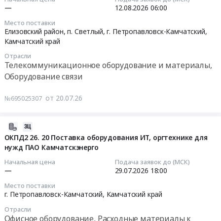
Оборудование связи
оборудования
технических
год
10:54:21
—
12.08.2026
06:00
для
Пожароохранное оборудование, сигнализация,
средств
Тендер
Место поставки
нужд
видеонаблюдение, средства контроля доступа
реабилитации
на
2026-
Елизовский район, п. Светлый, г. Петропавловск-Камчатский,
Зейского
(Телефонных
закупку
08-
Камчатский край
филиала.
устройств
материалов
12
Цена:
Отрасли
с
для
06:00:00
Телекоммуникационное оборудование и материалы,
3098687
функцией
оборудования
Оборудование связи
руб.
видеосвязи,
и
Тендер
навигации
связи
на
от 20.07.26
№695025307
и
на
закупку
с
2027
телефонных
текстовым
год
аппаратов
2026-
выходом)
at
Тендер
07-
ОКПД2 26. 20 Поставка оборудования ИТ, оргтехнике для
в
г.
на
нужд ПАО Камчатскэнерго
16
пользу
Петропавловск-
закупку
10:20:50
Начальная цена
Подача заявок до (МСК)
граждан
Камчатский,
телефонных
—
29.07.2026
18:00
в
Елизовский
аппаратов
2026-
Место поставки
целях
район,
at
07-
г. Петропавловск-Камчатский,
Камчатский край
их
п.
Елизовский
29
социального
Светлый,
Отрасли
район,
18:00:00
Офисное оборудование, Расходные материалы к
обеспечения
Камчатский