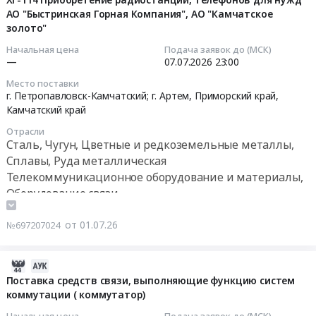
АО
в
Рязань;г.
видеосвязи,
АО "Быстринская Горная Компания", АО "Камчатское
01
руб.
,
пользу
Смоленск;г.
золото"
навигации
13:37:20
Russia,
граждан
Тамбов;г.
и
Начальная цена
Подача заявок до (МСК)
RU
в
Тверь;г.
с
2026-
—
07.07.2026
23:00
Приморский
целях
Ярославль;г.
текстовым
07-
край
Место поставки
их
Кострома;г.
выходом)
07
г. Петропавловск-Камчатский; г. Артем,
Приморский край
,
Телекоммуникационное
социального
Санкт-
в
23:00:00
Камчатский край
оборудование
обеспечения
Петербург;г.
пользу
и
Отрасли
в
Архангельск;г.
граждан
Тендер:
Сталь, Чугун, Цветные и редкоземельные металлы,
материалы,
2026-
Вологда;г.
в
ХГ-114
Сплавы, Руда металлическая
Оборудование
2027
Калининград;г.
целях
Приобретение
Телекоммуникационное оборудование и материалы,
связи
гг
Петрозаводск;г.
их
радиостанций,
Предмет
Оборудование связи
at
Сыктывкар;г.
социального
телефонов
тендера:
Камчатский
Мурманск;г.
обеспечения
для
Поставка
от 01.07.26
№697207024
край,
Великий
в
нужд
технических
Камчатский
Новгород;г.
2026-
АО
средств
край
Череповец;г.
2027
"Быстринская
2026-
реабилитации
,
Псков;г.
гг
Горная
07-
Поставка средств связи, выполняющие функцию систем
(Телефонных
Russia,
Краснодар;г.
Тендер
Компания",
коммутации ( коммутатор)
20
устройств
RU
Сочи;г.
на
АО
06:06:10
с