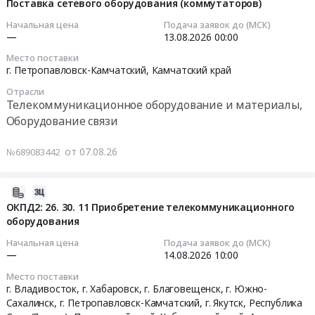
08-
Поставка сетевого оборудования (коммутаторов)
07
Начальная цена
Подача заявок до (МСК)
22:19:13
—
13.08.2026
00:00
Место поставки
2026-
г. Петропавловск-Камчатский,
Камчатский край
08-
Отрасли
13
Телекоммуникационное оборудование и материалы,
00:00:00
Оборудование связи
Тендер
от 07.08.26
№689083442
на
поставку
сетевого
2026-
оборудования
08-
ОКПД2: 26. 30. 11 Приобретение телекоммуникационного
(коммутаторов)
оборудования
07
Тендер
12:56:16
Начальная цена
Подача заявок до (МСК)
на
—
14.08.2026
10:00
поставку
2026-
Место поставки
сетевого
08-
г. Владивосток, г. Хабаровск, г. Благовещенск, г. Южно-
оборудования
14
Сахалинск, г. Петропавловск-Камчатский, г. Якутск,
Республика
(коммутаторов)
10:00:00