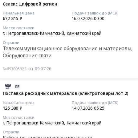
поселок
07-
,
Селекс Цифровой регион
инвестиционного
Ванинский
Темерницкий;г.
17
Владивосток,
проекта
район;
Начальная цена
Подача заявок до (МСК)
Ставрополь;г.
09:52:08
Хабаровск,
I_T-
672 315 ₽
16.07.2026
00:00
г.
Махачкала;г.
Благовещенск,
7034-
Амурск;
Место поставки
Оренбург;г.
2026-
Биробиджан,
060
Амурский
г. Петропавловск-Камчатский,
Камчатский край
Пенза;г.
07-
Якутск,
для
район;
Отрасли
Самара;г.
16
Петропавловск-
нужд
г.
Телекоммуникационное оборудование и материалы,
Уфа;г.
00:00:00
Камчатский,
филиала
Биробиджан;
Оборудование связи
Саратов;г.
Южно-
Возобновляемая
Анучинский
Йошкар-
Тендер:
Сахалинск
энергетика
район;
от 09.07.26
№693095922
Ола;г.
Селекс
at
Тендер:
Лазовский
Ижевск;г.
Цифровой
г.
ОКПД2
район;
Тюмень;г.
регион
Владивосток,
26.20
2026-
Октябрьский
Курган;г.
Тендер:
г.
Поставка
07-
Поставка расходных материалов (электротовары лот 2)
район;
Пермь;Белоярский
Селекс
Биробиджан,
ИБП
09
Пограничный
Начальная цена
Подача заявок до (МСК)
район,
Цифровой
г.
в
06:33:24
район;
126 300 ₽
14.07.2026
05:25
поселок
регион
Хабаровск,
рамках
Тернейский
Место поставки
городского
at
г.
инвестиционного
2026-
район;
г. Петропавловск-Камчатский,
Камчатский край
типа
г.
Благовещенск,
проекта
07-
Ханкайский
Верхнее
Петропавловск-
Отрасли
г.
I_T-
14
район;
Кабельно-проводниковая продукция