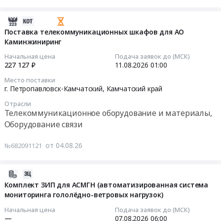
сетевого
г.
приобретение
оборудования
Южно-
радиостанции
2026-
(коммутаторов).
Сахалинск,
Союз-4
08-
Поставка телекоммуникационных шкафов для АО
Цена:
г.
Тендер
Каминжиниринг
04
0
Петропавловск-
на
05:39:25
Начальная цена
Подача заявок до (МСК)
руб.
Камчатский,
приобретение
227 127 ₽
11.08.2026
01:00
г.
радиостанции
2026-
Место поставки
Якутск,
Союз-4
08-
г. Петропавловск-Камчатский,
Камчатский край
Республика
at
11
Отрасли
Саха
г.
01:00:00
Телекоммуникационное оборудование и материалы,
(Якутия)
Вилючинск,
Оборудование связи
Приморский
Камчатский
Тендер
край
край
на
от 04.08.26
№682091121
Хабаровский
,
поставку
край
Russia,
телекоммуникационных
Амурская
RU
шкафов
2026-
область
Камчатский
для
07-
Комплект ЗИП для АСМГН (автоматизированная система
Камчатский
край
АО
мониторинга гололёдно-ветровых нагрузок)
31
край
Телекоммуникационное
Каминжиниринг
11:48:17
Начальная цена
Подача заявок до (МСК)
Сахалинская
оборудование
Тендер
—
07.08.2026
06:00