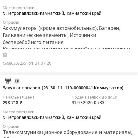
область
и
на
2026-
Место поставки
,
материалы,
поставку
08-
г. Петропавловск-Камчатский,
Камчатский край
Russia,
Оборудование
телекоммуникационных
07
RU
связи
Отрасли
шкафов
06:00:00
Аккумуляторы (кроме автомобильных), Батареи,
Республика
Предмет
для
Гальванические элементы, Источники
Саха
тендера:
АО
Тендер:
бесперебойного питания
(Якутия)
Приобретение
Каминжиниринг
Комплект
Контрольно-измерительные приборы и автоматика,
Телекоммуникационное
радиостанции
at
ЗИП
оборудование
монтаж и обслуживание
Союз-4.
г.
для
и
Цена:
Телекоммуникационное оборудование и материалы,
от 31.07.26
№680203255
Петропавловск-
АСМГН
материалы,
0
Оборудование связи
Камчатский,
(автоматизированная
Оборудование
руб.
Камчатский
система
2026-
связи
край
мониторинга
08-
Закупка товаров (26. 30. 11. 110-00000041 Коммутатор)
Предмет
,
гололёдно-
03
тендера:
Начальная цена
Подача заявок до (МСК)
Russia,
ветровых
06:16:59
298 718 ₽
31.07.2026
05:33
ОКПД2:
RU
нагрузок)
26.30.11
Камчатский
Место поставки
Тендер:
2026-
Приобретение
г. Петропавловск-Камчатский,
Камчатский край
край
Комплект
07-
телекоммуникационного
Телекоммуникационное
ЗИП
Отрасли
31
оборудования.
Телекоммуникационное оборудование и материалы,
оборудование
для
05:33:00
Цена: