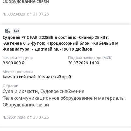
и
Оборудование связи
АСМГН
0
материалы,
(автоматизированная
Тендер
руб.
Оборудование
от 31.07.26
№680204020
система
на
связи
мониторинга
закупку
Предмет
гололёдно-
товаров
2026-
тендера:
ветровых
(26.30.11.110-
07-
Судовая РЛС FAR-2228BB в составе: -Сканер 25 кВт;
Поставка
нагрузок)
00000041
-Антенна 6, 5 футов; -Процессорный блок; -Кабель 50 м
30
телекоммуникационных
at
Коммутатор)
-Клавиатура; - Дисплей MU-190 19 дюймов
07:38:15
шкафов
г.
Тендер
Начальная цена
Подача заявок до (МСК)
для
Петропавловск-
на
2026-
3 900 000 ₽
30.07.2026
14:00
АО
Камчатский,
закупку
07-
Каминжиниринг.
Место поставки
Камчатский
товаров
30
Камчатский край,
Камчатский край
Цена:
край
(26.30.11.110-
14:00:00
227127
,
Отрасли
00000041
Суда и их части, Судовое снабжение
руб.
Russia,
Коммутатор)
Тендер:
Телекоммуникационное оборудование и материалы,
RU
at
Судовая
Оборудование связи
Камчатский
г.
РЛС
край
Петропавловск-
FAR-
от 30.07.26
Аккумуляторы
№680017894
Камчатский,
2228BB
(кроме
Камчатский
в
автомобильных),