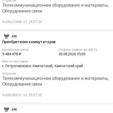
Судовая
Камчатский
Отрасли
31
руб.
руб.
Телекоммуникационное оборудование и материалы,
РЛС
край
09:30:00
Оборудование связи
FAR-
,
2228BB
Russia,
Тендер
от 28.07.26
№696272888
в
RU
на
составе:
Камчатский
закупку
-Сканер
край
Радиостанция
2026-
25
Телекоммуникационное
портативная-
08-
Приобретение коммутаторов
кВт;
оборудование
согласно
07
Начальная цена
Подача заявок до (МСК)
-Антенна
и
ТЗ!
04:47:05
5 484 478 ₽
05.08.2026
05:00
6,5
материалы,
Тендер
футов;
Оборудование
Место поставки
на
2026-
г. Петропавловск-Камчатский,
Камчатский край
-Процессорный
связи
закупку
08-
блок;
Предмет
Радиостанция
Отрасли
05
-Кабель
Телекоммуникационное оборудование и материалы,
тендера:
портативная-
05:00:00
50
Коммутатор.
Оборудование связи
согласно
м
Цена:
ТЗ!
Тендер
-Клавиатура;
3130310
от 28.07.26
№696280023
at
на
-
руб.
г.
приобретение
Дисплей
Петропавловск-
коммутаторов
2026-
MU-
Камчатский,