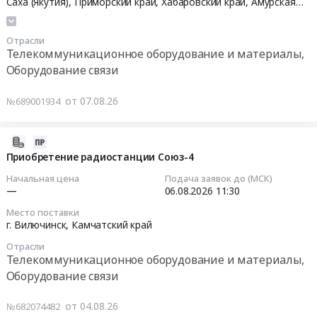
Саха (Якутия)
,
Приморский край
,
Хабаровский край
,
Амурская
at
область
,
Камчатский край
,
Сахалинская область
г.
Тендер:
Отрасли
Петропавловск-
ОКПД2:
Телекоммуникационное оборудование и материалы,
Камчатский,
26.30.11
Оборудование связи
Камчатский
Приобретение
край
телекоммуникационного
от 07.08.26
№689001934
,
оборудования
Russia,
Тендер:
RU
ОКПД2:
2026-
Камчатский
26.30.11
08-
Приобретение радиостанции Союз-4
край
Приобретение
04
Начальная цена
Подача заявок до (МСК)
Телекоммуникационное
телекоммуникационного
14:01:04
—
06.08.2026
11:30
оборудование
оборудования
Место поставки
и
at
2026-
г. Вилючинск,
Камчатский край
материалы,
г.
08-
Оборудование
Отрасли
Владивосток,
06
Телекоммуникационное оборудование и материалы,
связи
г.
11:30:00
Оборудование связи
Предмет
Хабаровск,
тендера:
г.
Тендер
от 04.08.26
№682074482
Поставка
Благовещенск,
на