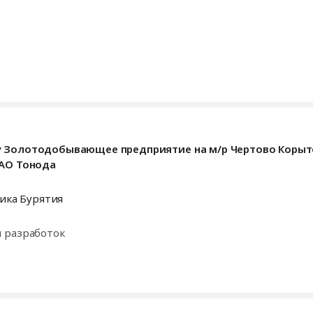
у Золотодобывающее предприятие на м/р Чертово Корыт
 АО Тонода
ика Бурятия
и разработок