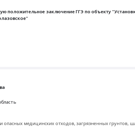
ую положительное заключение ГГЭ по объекту "Установ
молазовское"
ва
область
и опасных медицинских отходов, загрязненных грунтов, ш