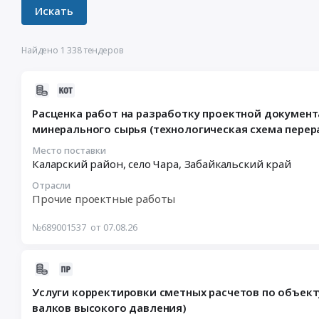
Найдено 1 338 тендеров
2026-
08-
Расценка работ на разработку проектной документ
07
минерального сырья (технологическая схема пере
09:24:05
:
Место поставки
Каларский район, село Чара,
Забайкальский край
2026-
08-
Отрасли
21
Прочие проектные работы
23:00:00
:
№689001537
от 07.08.26
Тендер
на
2026-
расценку
08-
работ
Услуги корректировки сметных расчетов по объек
04
на
валков высокого давления)
21:06:12
разработку