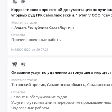
ТЭС
2026-
высокого
Тендер
Складирование
07-
давления)
на
Корректировка проектной документации получивш
хвостов
29
Тендер
расценку
упорных руд ГРК Самолазовский. 1 этап"/ ООО "Са
по
11:42:30
на
работ
объекту
:
услуги
на
Место поставки
г. Алдан,
Республика Саха (Якутия)
Золотодобывающее
2026-
корректировки
разработку
предприятие
07-
сметных
проектной
Отрасли
на
31
расчетов
документации
Прочие проектные работы
м/
10:00:00
по
по
р
:
объекту:
теме:
№680091822
от 29.07.26
Чертово
Тендер
Модернизация
"Технический
Корыто.
на
участка
проект
2026-
Разработка
корректировку
измельчения
на
07-
варианта
проектной
ОФ
первичную
Оказание услуг по удалению затонувшего имущест
29
насыпного
документации
(установка
переработку
09:42:26
накопителя
получившую
Место поставки
измельчительных
минерального
Татарский пролив, Сахалинская область,
Сахалинская 
:
сухих
положительное
валков
сырья
2026-
хвостов
заключение
высокого
(технологическая
Отрасли
08-
для
ГГЭ
давления)
схема
Ремонт и обслуживание судов
04
АО
по
at
переработки)
Услуги по утилизации и переработке промышленных 
04:00:00
Тонода
объекту
Газимуро-
Удоканского
Водолазные работы
:
Тендер
"Установка
Заводский
месторождения.