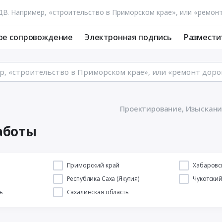
ое сопровождение
Электронная подпись
Размести
Проектирование, Изыскани
аботы
й
Приморский край
Хабаровс
Республика Саха (Якутия)
Чукотски
ь
Сахалинская область