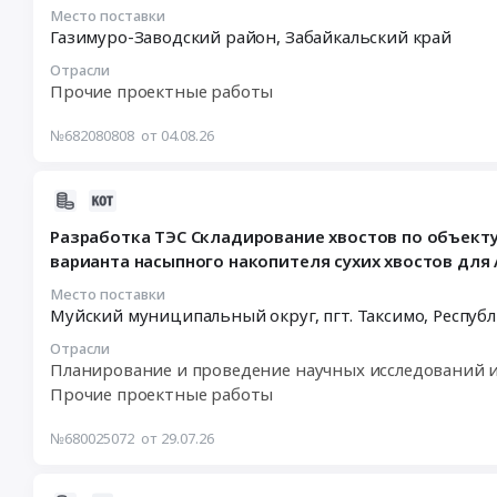
:
проектной
Место поставки
Газимуро-Заводский район,
Забайкальский край
2026-
документации
08-
по
Отрасли
14
теме:
Прочие проектные работы
17:00:00
"Технический
:
проект
№682080808
от 04.08.26
Тендер
на
на
первичную
2026-
услуги
переработку
08-
корректировки
минерального
Разработка ТЭС Складирование хвостов по объект
04
сметных
сырья
варианта насыпного накопителя сухих хвостов для
11:59:03
расчетов
(технологическая
:
по
схема
Место поставки
Муйский муниципальный округ, пгт. Таксимо,
Республ
2026-
объекту:
переработки)
08-
Модернизация
Удоканского
Отрасли
04
участка
месторождения.
Планирование и проведение научных исследований 
20:00:00
измельчения
Лицензия
Прочие проектные работы
:
ОФ
ЧИТ
Тендер
(установка
№
№680025072
от 29.07.26
на
измельчительных
04379
разработку
валков
ТЭ