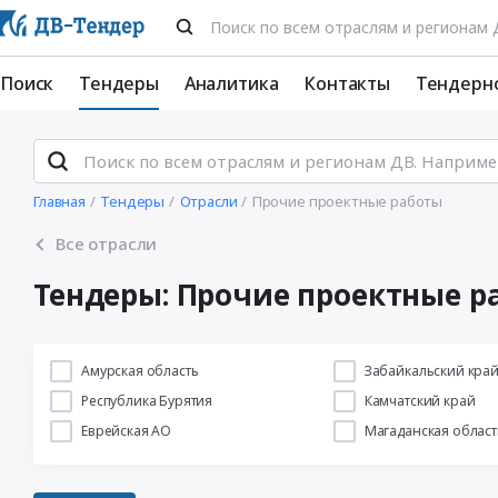
Поиск
Тендеры
Аналитика
Контакты
Тендерн
Главная
Тендеры
Отрасли
Прочие проектные работы
Все отрасли
Тендеры: Прочие проектные р
Амурская область
Забайкальский кра
Республика Бурятия
Камчатский край
Еврейская АО
Магаданская област