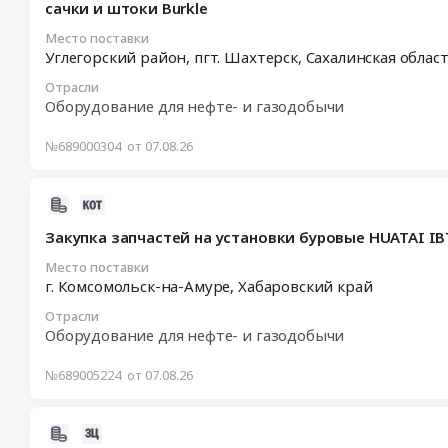
сачки и штоки Burkle
LAND
07
UD391
12:06:12
Место поставки
запасные
Углегорский район, пгт. Шахтерск,
Сахалинская облас
:
части/
2026-
Отрасли
ООО
08-
Оборудование для нефте- и газодобычи
"Правоурмийское"
12
Тендер:
05:33:00
№689000304
от 07.08.26
Буровая
:
установка
Тендер
гидравлическая
2026-
на
проходческая
08-
сачки
Закупка запчастей на установки буровые HUATAI I
J-
07
и
LAND
10:34:26
Место поставки
штоки
г. Комсомольск-на-Амуре,
Хабаровский край
UD391
:
Burkle
запасные
2026-
Тендер
Отрасли
части/
08-
на
Оборудование для нефте- и газодобычи
ООО
19
сачки
"Правоурмийское"
05:00:00
и
№689005224
от 07.08.26
at
:
штоки
Хабаровский
Тендер
Burkle
2026-
край,
на
at