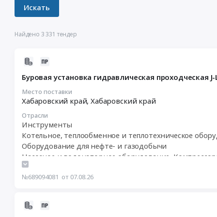
Найдено 3 331 тендер
2026-
08-
Буровая установка гидравлическая проходческая J
07
15:41:29
Место поставки
Хабаровский край,
Хабаровский край
:
2026-
Отрасли
08-
Инструменты
18
Котельное, теплообменное и теплотехническое обор
10:10:00
Оборудование для нефте- и газодобычи
:
Насосное и водонапорное оборудование, Компрессор
Тендер:
Такелажные и стропальные работы, Демонтаж оборуд
Буровая
№689094081
от 07.08.26
установка
гидравлическая
проходческая
2026-
J-
08-