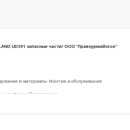
-LAND UD391 запасные части/ ООО "Правоурмийское"
удование и материалы. Монтаж и обслуживание
ы, монтаж и обслуживание
ования, Перевозка негабаритных грузов