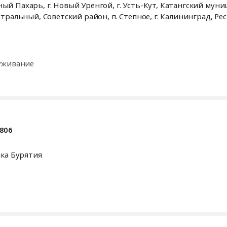
Казачинско-Ленский муниципальный округ, рп. Магистральный, Советский район, п. Степное, г. Калининград,
Рес
уживание
806
ика Бурятия