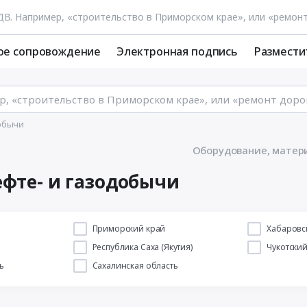
ое сопровождение
Электронная подпись
Размести
обычи
Оборудование, матери
ефте- и газодобычи
й
Приморский край
Хабаровс
Республика Саха (Якутия)
Чукотски
ь
Сахалинская область