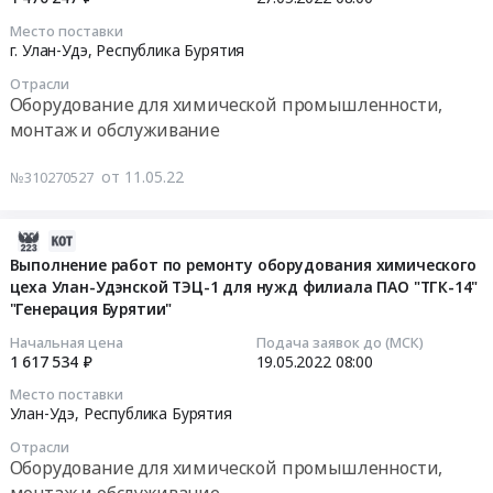
руб.
/
и
оборудование
2022-
Место поставки
Якутия/;Приморский
пуско-
для
05-
г. Улан-Удэ,
Республика Бурятия
край;Хабаровский
наладка
химического
27
край;Амурская
Отрасли
сборно-
анализа
08:00:00
Оборудование для химической промышленности,
обл;Камчатский
разборного
(преобразователи)
монтаж и обслуживание
край;Магаданская
комплекса
at
Тендер
обл;Сахалинская
оборудования
Улан-
на
от 11.05.22
обл;Забайкальский
№310270527
локальной
Удэ,
ремонт
край;Еврейская
сорбционной
Республика
оборудования
Аобл;Чукотский
установки
Бурятия
химического
2022-
АО,
"Мобильная"
,
цеха
05-
Выполнение работ по ремонту оборудования химического
Республика
at
Russia,
Улан-
цеха Улан-Удэнской ТЭЦ-1 для нужд филиала ПАО "ТГК-14"
06
Саха
Баунтовский
RU
"Генерация Бурятии"
Удэнской
08:33:05
(Якутия)
район,
Республика
ТЭЦ-2
Начальная цена
Подача заявок до (МСК)
Приморский
Эвенкийский
Бурятия
Тендер
2022-
1 617 534 ₽
19.05.2022
08:00
край
район,
Оборудование
на
05-
Место поставки
Хабаровский
Республика
для
ремонт
19
Улан-Удэ,
Республика Бурятия
край
Бурятия
химической
оборудования
08:00:00
Амурская
Отрасли
,
промышленности,
химического
Оборудование для химической промышленности,
область
Russia,
монтаж
цеха
Тендер
Камчатский