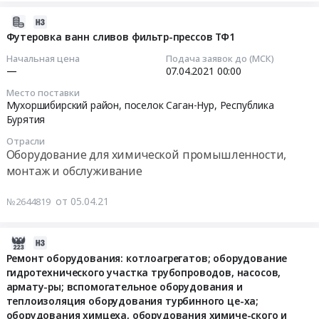
химического
Предмет
Республика
котлоагрегатов
насосы
2021-
цеха
тендера:
Саха
по
Тендер
04-
Футеровка ванн сливов фильтр-прессов ТФ1
Улан-
Поставка:
(Якутия)
540
на
05
Удэнской
запасных
Начальная цена
Подача заявок до (МСК)
Приморский
т/
центробежные
16:12:03
ТЭЦ-1
—
07.04.2021
00:00
частей
край
ч
герметичные
для
для
Хабаровский
каждый".
Место поставки
химические
2021-
нужд
гальванического
Мухоршибирский район, поселок Саган-Нур,
Республика
край
Цена:
насосы
04-
филиала
Бурятия
участка.
Амурская
19218364
at
07
ПАО
Цена:
область
руб.
г.
Отрасли
00:00:00
"ТГК-14"
0
Оборудование для химической промышленности,
Камчатский
Улан-
"Генерация
руб.
монтаж и обслуживание
край
Удэ,
Тендер
Бурятии".
Магаданская
Республика
на
Цена:
область
от 05.04.21
№2644819
Бурятия
футеровку
1617534
Сахалинская
,
ванн
руб.
область
Russia,
сливов
2020-
Забайкальский
RU
фильтр-
12-
Ремонт оборудования: котлоагрегатов; оборудование
край
Республика
прессов
гидротехнического участка трубопроводов, насосов,
14
Еврейская
Бурятия
армату-ры; вспомогательное оборудования и
ТФ1
07:00:00
АО
Насосное
теплоизоляция оборудования турбинного це-ха;
Тендер
Чукотский
и
оборудования химцеха, оборудования химиче-ского и
на