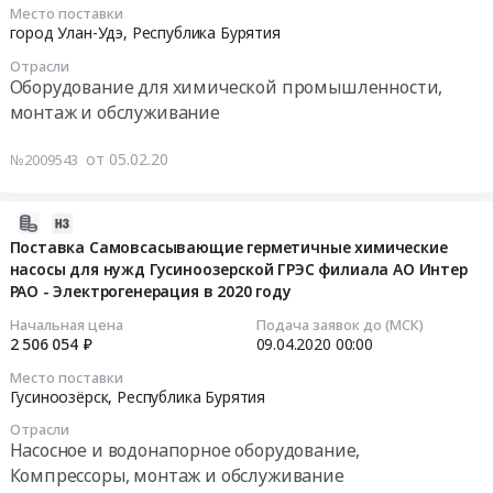
насосов,
02-
ТЭЦ-2
Место поставки
баков,
17
для
город Улан-Удэ,
Республика Бурятия
арматуры,
00:00:00
нужд
Отрасли
отопления)
филиала
Оборудование для химической промышленности,
для
Тендер
ПАО
монтаж и обслуживание
нужд
на
"ТГК-14"
филиала
капитальный
Генерация
от 05.02.20
№2009543
ПАО
ремонт
Бурятии
«ТГК-14»
оборудования
Тендер
Ге-
химического
2020-
на
нерация
цеха
02-
Поставка Самовсасывающие герметичные химические
ремонт
Бурятии
насосы для нужд Гусиноозерской ГРЭС филиала АО Интер
Улан-
05
оборудования:
РАО - Электрогенерация в 2020 году
Тендер
Удэнской
07:00:00
котлоагрегатов;
на
ТЭЦ-1
оборудование
Начальная цена
Подача заявок до (МСК)
ремонт
для
2020-
2 506 054 ₽
09.04.2020
00:00
гидротехнического
оборудования
нужд
04-
участка
Место поставки
химического
филиала
09
трубопроводов,
Гусиноозёрск,
Республика Бурятия
цеха
ПАО
00:00:00
насосов,
Отрасли
У-
«ТГК-14»
армату-
Насосное и водонапорное оборудование,
У
Генерация
Тендер
ры;
Компрессоры, монтаж и обслуживание
ТЭЦ-2
Бурятии
на
вспомогательное