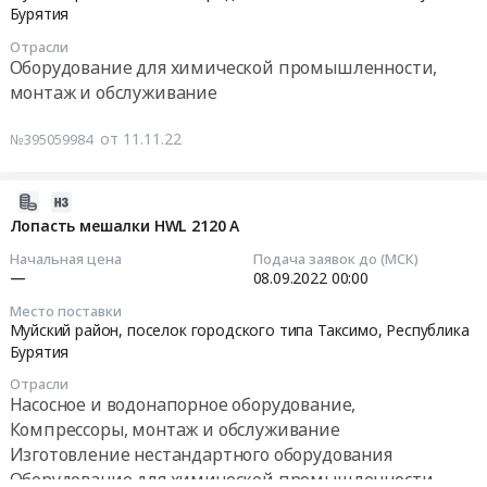
11-
электролизера
г.
ТЭЦ-2
Бурятия
23
СЭУ-20
Улан-
с
Отрасли
00:00:00
и
Удэ,
заменой
Оборудование для химической промышленности,
техническое
п.
турбоагрегатов
монтаж и обслуживание
Тендер:
обслуживание
Энергетик,
ст.
Запчасти
электролизера
Республика
№
от 11.11.22
№395059984
сорбционного
ЭУС-20
Бурятия
№1,
и
для
,
2,
десорбционного
Гусиноозерской
Russia,
2022-
3
оборудования
ГРЭС.
RU
08-
и
Лопасть мешалки HWL 2120 A
Тендер:
Цена:
Республика
29
установкой
Начальная цена
Подача заявок до (МСК)
Запчасти
787922
Бурятия
10:26:02
3-
—
08.09.2022
00:00
сорбционного
руб.
Оборудование
х
Место поставки
и
для
2022-
котлоагрегатов
Муйский район, поселок городского типа Таксимо,
Республика
десорбционного
химической
09-
по
Бурятия
оборудования
промышленности,
08
540
Отрасли
at
монтаж
00:00:00
т/
Насосное и водонапорное оборудование,
Муйский
и
ч
Компрессоры, монтаж и обслуживание
район,
обслуживание
Тендер:
каждый"
Изготовление нестандартного оборудования
поселок
Предмет
Лопасть
Тендер
Оборудование для химической промышленности,
городского
тендера: