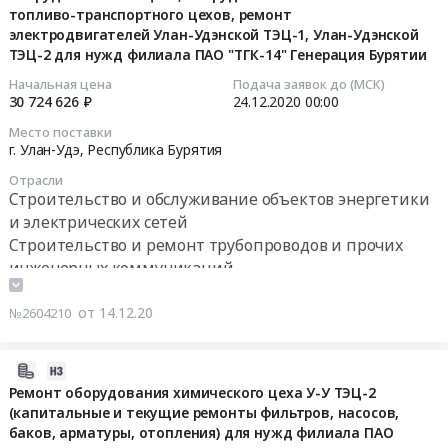
2020-
АО
водонапорное
топливо-транспортного цехов, ремонт
футеровку
12-
Республика
электродвигателей Улан-Удэнской ТЭЦ-1, Улан-Удэнской
оборудование,
ванн
24
ТЭЦ-2 для нужд филиала ПАО "ТГК-14" Генерация Бурятии
Бурятия
Компрессоры,
сливов
00:00:00
,
монтаж
Начальная цена
Подача заявок до (МСК)
фильтр-
Russia,
и
30 724 626 ₽
24.12.2020
00:00
прессов
Тендер
RU
обслуживание
ТФ1
Место поставки
на
Республика
Предмет
г. Улан-Удэ,
Республика Бурятия
at
ремонт
Саха
тендера:
Мухоршибирский
оборудования:
Отрасли
(Якутия)
Центробежные
район,
Строительство и обслуживание объектов энергетики
котлоагрегатов;
Оборудование
герметичные
поселок
и электрических сетей
оборудование
для
химические
Саган-
гидротехнического
Строительство и ремонт трубопроводов и прочих
химической
насосы.
Нур,
участка
инженерных коммуникаций
промышленности,
Цена:
Республика
трубопроводов,
Котельное, теплообменное и теплотехническое
монтаж
0
Бурятия
насосов,
оборудование и материалы. Монтаж и обслуживание
от 14.12.20
№2604210
и
руб.
,
армату-
Насосное и водонапорное оборудование,
обслуживание
Russia,
ры;
Компрессоры, монтаж и обслуживание
Предмет
2020-
RU
вспомогательное
Очистное и Фильтрующее оборудование и
тендера:
02-
Ремонт оборудования химического цеха У-У ТЭЦ-2
Республика
оборудования
материалы, монтаж и обслуживание
Ванна
(капитальные и текущие ремонты фильтров, насосов,
16
Бурятия
и
Оборудование для химической промышленности,
серебрения.
баков, арматуры, отопления) для нужд филиала ПАО
07:00:00
Оборудование
теплоизоляция