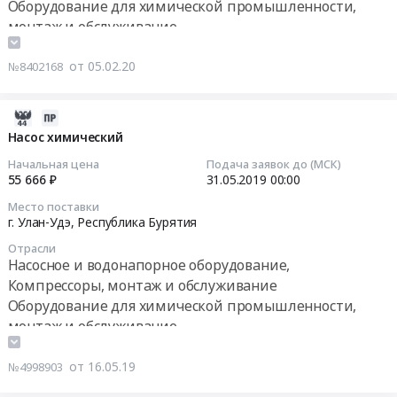
Оборудование для химической промышленности,
(капитальные
Тендер
поставку
оборудования
монтаж и обслуживание
и
на
Самовсасывающие
и
текущие
капитальный
герметичные
теплоизоляция
от 05.02.20
№8402168
ремонты
ремонт
химические
оборудования
фильтров,
оборудования
насосы
турбинного
насосов,
химического
для
це-
2019-
баков,
цеха
нужд
ха;
05-
Насос химический
арматуры,
Улан-
Гусиноозерской
оборудования
16
Начальная цена
Подача заявок до (МСК)
отопления)
Удэнской
ГРЭС
химцеха,
07:00:00
55 666 ₽
31.05.2019
00:00
для
ТЭЦ-1
филиала
оборудования
Место поставки
нужд
для
АО
химиче-
2019-
г. Улан-Удэ,
Республика Бурятия
филиала
нужд
Интер
ского
05-
ПАО
филиала
Отрасли
РАО-
и
31
Насосное и водонапорное оборудование,
«ТГК-14»
ПАО
Электрогенерация
топливо-
00:00:00
Компрессоры, монтаж и обслуживание
Ге-
«ТГК-14»
в
транспортного
Оборудование для химической промышленности,
нерация
Генерация
2020
цехов,
Тендер:
Бурятии
монтаж и обслуживание
Бурятии
году
ремонт
Насос
at
at
Тендер
электродвигателей
химический
г.
город
от 16.05.19
на
№4998903
Улан-
Тендер:
Улан-
Улан-
поставку
Удэнской
Насос