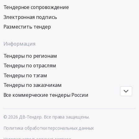
для
Предмет
тендера:
Тендерное сопровождение
нужд
тендера:
поставка
Электронная подпись
УУЛВРЗ
Запчасти
перемешивающих
АО
сорбционного
устройств.
Разместить тендер
Желдорремаш.
и
Цена:
Цена:
десорбционного
112939
Информация
0
оборудования/
руб.
руб.
к
Тендеры по регионам
оборудованию
Тендеры по отраслям
сгущения
и
Тендеры по тэгам
выщелачивания_5885.
Тендеры по заказчикам
Цена:
0
Все коммерческие тендеры России
руб.
© 2026 ДВ-Тендер. Все права защищены.
Политика обработки персональных данных