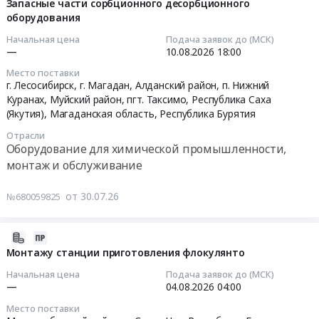
07-
Запасные части сорбционного десорбционного
оборудования
30
16:58:52
Начальная цена
Подача заявок до (МСК)
—
10.08.2026
18:00
2026-
Место поставки
08-
г. Лесосибирск, г. Магадан, Алданский район, п. Нижний
10
Куранах, Муйский район, пгт. Таксимо,
Республика Саха
18:00:00
(Якутия)
,
Магаданская область
,
Республика Бурятия
Отрасли
Тендер
Оборудование для химической промышленности,
на
монтаж и обслуживание
запасные
части
от 30.07.26
№680059825
сорбционного
десорбционного
2026-
оборудования
07-
Монтажу станции приготовления флокулянто
Тендер
30
на
Начальная цена
Подача заявок до (МСК)
10:40:07
запасные
—
04.08.2026
04:00
части
Место поставки
2026-
сорбционного