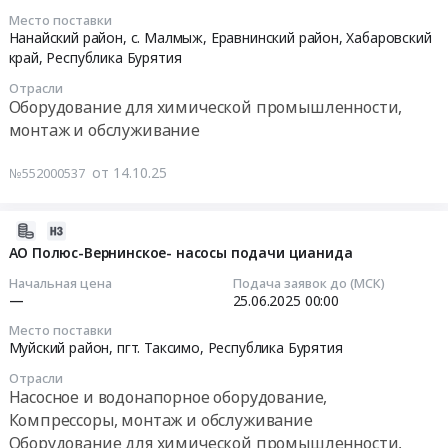
сорбционного
район,
ГРЭС
Место поставки
флокулянто.
десорбционного
пгт.
АО
2025-
Нанайский район, с. Малмыж, Еравнинский район,
Хабаровский
Цена:
оборудования.
Таксимо,
Интер
10-
край
,
Республика Бурятия
0
Цена:
Республика
РАО
16
руб.
Отрасли
0
Саха
–
11:34:00
Оборудование для химической промышленности,
руб.
(Якутия)
Электрогенерация
монтаж и обслуживание
Магаданская
Тендер
Тендер
область
на
на
от 14.10.25
№552000537
Республика
ремонт
закупку
Бурятия
оборудования
ЗИП
,
химического
для
2025-
Russia,
цеха
ППНКЭВВ
06-
АО Полюс-Вернинское- насосы подачи цианида
RU
для
ОБП
24
Начальная цена
Подача заявок до (МСК)
Республика
Гусиноозерской
Озерное,
17:52:13
—
25.06.2025
00:00
Саха
ГРЭС
ОБП
Место поставки
(Якутия)
АО
Малмыжское
2025-
Муйский район, пгт. Таксимо,
Республика Бурятия
Оборудование
Интер
Тендер
06-
для
РАО
Отрасли
на
25
Насосное и водонапорное оборудование,
химической
–
закупку
00:00:00
Компрессоры, монтаж и обслуживание
промышленности,
Электрогенерация
ЗИП
Оборудование для химической промышленности,
монтаж
at
для