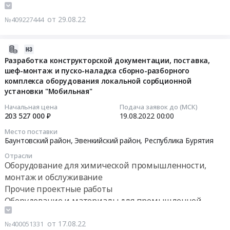
мешалки
на
монтаж и обслуживание
типа
Ремонт
HWL
поставку,
от 29.08.22
№409227444
Таксимо,
оборудования
2120
шефмонтаж
Республика
химического
A
и
Бурятия
цеха
Тендер:
шеф-
2022-
,
Улан-
Лопасть
наладка
08-
Разработка конструкторской документации, поставка,
Russia,
Удэнской
мешалки
электролизной
шеф-монтаж и пуско-наладка сборно-разборного
17
RU
ТЭЦ-2
HWL
установки
комплекса оборудования локальной сорбционной
13:18:03
Республика
для
2120
в
установки "Мобильная"
Бурятия
нужд
A
рамках
2022-
Начальная цена
Подача заявок до (МСК)
Оборудование
филиала
at
строительства
203 527 000 ₽
19.08.2022
00:00
08-
для
ПАО
Муйский
объекта
19
Место поставки
химической
ТГК-14
район,
"Реконструкция
00:00:00
Баунтовский район, Эвенкийский район,
Республика Бурятия
промышленности,
Генерация
поселок
энергетического
Отрасли
монтаж
Бурятии.
городского
производственно-
Тендер
Оборудование для химической промышленности,
и
Цена:
типа
технологического
на
монтаж и обслуживание
обслуживание
770032
Таксимо,
комплекса
разработку
Прочие проектные работы
Предмет
руб.
Республика
Владивостокской
конструкторской
Оборудование и материалы для промышленной
тендера:
Бурятия
ТЭЦ-2
документации,
безопасности
Запчасти
,
с
поставка,
от 17.08.22
№400051331
сорбционного
Russia,
заменой
шеф-