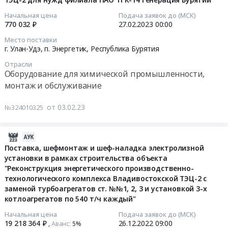
техническое
10
руб.
тендера:
Гусиноозерск,
обслуживание
21:25:12
Начальная цена
Подача заявок до (МСК)
Ремонт
Республика
электролизера
770 032 ₽
27.02.2023
00:00
оборудования
Бурятия
ЭУС-20
2023-
Место поставки
химического
,
для
02-
г. Улан-Удэ, п. Энергетик,
Республика Бурятия
цеха
Russia,
Гусиноозерской
27
Отрасли
Улан-
RU
ГРЭС
00:00:00
Оборудование для химической промышленности,
Удэнской
Республика
Тендер
монтаж и обслуживание
ТЭЦ-2.
Бурятия
на
Тендер
Цена:
Оборудование
капитальный
на
от 03.02.23
№324010325
574882
для
ремонт
ремонт
руб.
химической
электролизера
оборудования
промышленности,
СЭУ-20
химического
2023-
монтаж
и
цеха
01-
Поставка, шефмонтаж и шеф-наладка электролизной
и
техническое
Улан-
установки в рамках строительства объекта
20
обслуживание
обслуживание
"Реконструкция энергетического производственно-
Удэнской
10:56:13
Предмет
технологического комплекса Владивостокской ТЭЦ-2 с
электролизера
ТЭЦ-2
заменой турбоагрегатов ст. №№1, 2, 3 и установкой 3-х
тендера:
ЭУС-20
для
2022-
котлоагрегатов по 540 т/ч каждый"
Запасные
для
нужд
12-
части
Гусиноозерской
филиала
26
Начальная цена
Подача заявок до (МСК)
электролизерной
19 218 364 ₽
26.12.2022
09:00
Аванс:
,
5%‍
ГРЭС
ПАО
09:00:00