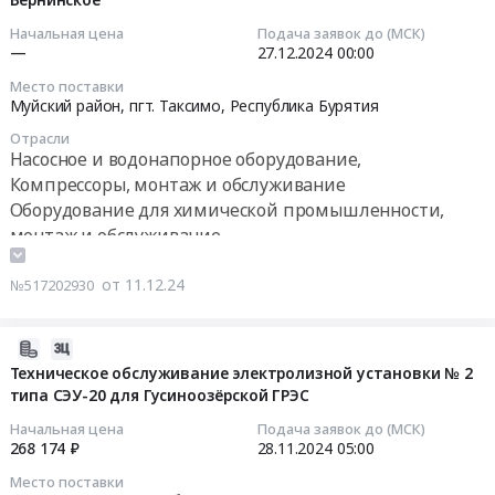
25
руб.
цианида.
Russia,
Магадан-
13:56:44
Цена:
Начальная цена
Подача заявок до (МСК)
RU
Механическое
—
27.12.2024
00:00
0
Республика
перемешивающее
2024-
руб.
Место поставки
Бурятия
устройство
12-
Муйский район, пгт. Таксимо,
Республика Бурятия
Насосное
at
27
и
Отрасли
г.
00:00:00
Насосное и водонапорное оборудование,
водонапорное
Магадан;Респ.
Компрессоры, монтаж и обслуживание
оборудование,
Саха
Тендер
Оборудование для химической промышленности,
Компрессоры,
/
на
монтаж и обслуживание
монтаж
Якутия/;Северо-
агрегат
и
Енисейский
АХП65-
обслуживание
от 11.12.24
№517202930
район;Северо-
50-
Предмет
Енисейский
160а-1,3-
тендера:
район,
СД
2024-
Насос
городской
с
11-
Техническое обслуживание электролизной установки № 2
химический
поселок
элдв
типа СЭУ-20 для Гусиноозёрской ГРЭС
22
MK3STD
Северо-
7,5
19:19:10
Начальная цена
Подача заявок до (МСК)
Flowserve
Енисейский;Муйский
для
268 174 ₽
28.11.2024
05:00
для
район,
АО
2024-
АО
Место поставки
поселок
Полюс
11-