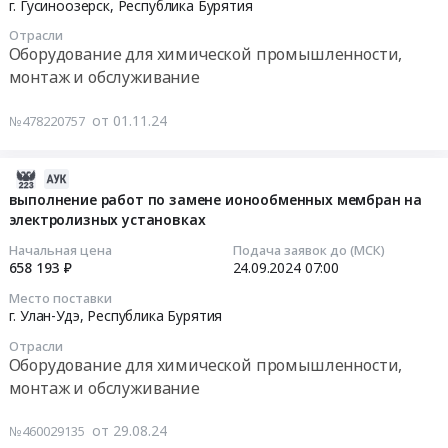
г. Гусиноозерск,
Республика Бурятия
Полюс-
городского
Вернинское
28
Вернинское.
типа
Отрасли
Тендер
05:00:00
Цена:
Оборудование для химической промышленности,
Таксимо;Алданский
на
0
монтаж и обслуживание
улус,
агрегат
Тендер
руб.
поселок
АХП65-
на
от 01.11.24
№478220757
Нижний
50-
техническое
Куранах;г.
160а-1,3-
обслуживание
Лесосибирск;Нерчинско-
СД
электролизной
2024-
Заводский
с
установки
09-
выполнение работ по замене ионообменных мембран на
район;Бодайбинский
элдв
№
электролизных установках
25
район,
7,5
2
18:40:19
Начальная цена
Подача заявок до (МСК)
рабочий
для
типа
658 193 ₽
24.09.2024
07:00
поселок
АО
СЭУ-20
2024-
Место поставки
Кропоткин,
Полюс
для
09-
г. Улан-Удэ,
Республика Бурятия
Республика
Вернинское
Гусиноозёрской
24
Саха
at
Отрасли
ГРЭС
07:00:00
Оборудование для химической промышленности,
(Якутия)
Муйский
Тендер
монтаж и обслуживание
Магаданская
район,
на
Тендер
область
пгт.
техническое
на
от 29.08.24
Забайкальский
№460029135
Таксимо,
обслуживание
выполнение