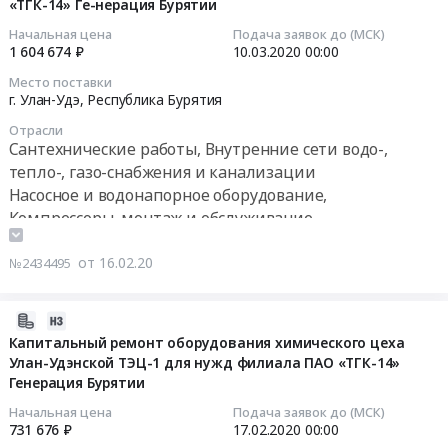
Цена:
монтаж и обслуживание
«ТГК-14» Ге-нерация Бурятии
для
оборудования
120000
2020-
химической
Начальная цена
Подача заявок до (МСК)
турбинного
руб.
1 604 674 ₽
10.03.2020
00:00
03-
промышленности,
це-
10
монтаж
ха;
Место поставки
00:00:00
г. Улан-Удэ,
Республика Бурятия
и
оборудования
обслуживание
химцеха,
Отрасли
Тендер
Предмет
оборудования
Сантехнические работы, Внутренние сети водо-,
на
тендера:
химиче-
тепло-, газо-снабжения и канализации
ремонт
Футеровка
ского
Насосное и водонапорное оборудование,
оборудования
ванн
и
Компрессоры, монтаж и обслуживание
химического
сливов
топливо-
Очистное и Фильтрующее оборудование и
цеха
фильтр-
транспортного
материалы, монтаж и обслуживание
от 16.02.20
№2434495
У-
прессов
цехов,
Оборудование для химической промышленности,
У
ТФ1.
ремонт
монтаж и обслуживание
ТЭЦ-2
2020-
Цена:
электродвигателей
Промышленные резервуары и ёмкости, ремонт и
(капитальные
02-
Капитальный ремонт оборудования химического цеха
0
Улан-
обслуживание
и
Улан-Удэнской ТЭЦ-1 для нужд филиала ПАО «ТГК-14»
05
руб.
Удэнской
Генерация Бурятии
текущие
07:00:00
ТЭЦ-1,
ремонты
Улан-
Начальная цена
Подача заявок до (МСК)
фильтров,
2020-
731 676 ₽
17.02.2020
00:00
Удэнской