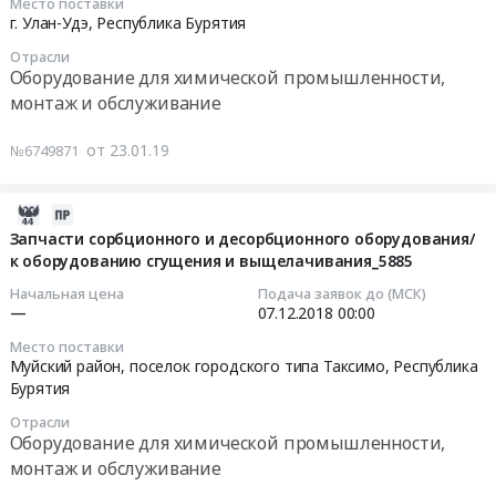
Место поставки
Таксимо;
промывки
Ге-
нужд
29
ры;
г. Улан-Удэ,
Республика Бурятия
г.
SLC_(з.В-6116-
нерация
Гусиноозерской
00:00:00
вспомогательное
Бодайбо,
Отрасли
О)
Бурятии.
ГРЭС
оборудования
Оборудование для химической промышленности,
Республика
at
Цена:
филиала
Тендер
и
монтаж и обслуживание
Бурятия
Муйский
1604674
АО
на
теплоизоляция
,
район,
руб.
Интер
поставку
оборудования
от 23.01.19
№6749871
Russia,
поселок
РАО
цилиндра
турбинного
RU
городского
-
гальванического
це-
Республика
типа
Электрогенерация
барабана
2018-
ха;
Бурятия
Таксимо,
в
для
11-
Запчасти сорбционного и десорбционного оборудования/
оборудования
Котельное,
Республика
2020
к оборудованию сгущения и выщелачивания_5885
ремонта
14
химцеха,
теплообменное
Бурятия
году.
итальянской
07:00:00
оборудования
Начальная цена
Подача заявок до (МСК)
и
,
Цена:
линии
химиче-
—
07.12.2018
00:00
теплотехническое
Russia,
2506054
для
2018-
ского
оборудование
Место поставки
RU
руб.
нужд
12-
и
Муйский район, поселок городского типа Таксимо,
Республика
и
Республика
УУЛВРЗ
07
топливо-
Бурятия
материалы.
Бурятия
АО
00:00:00
транспортного
Монтаж
Отрасли
Очистное
Желдорремаш
цехов,
Оборудование для химической промышленности,
и
и
Тендер
Тендер:
ремонт
монтаж и обслуживание
обслуживание
Фильтрующее
на
Запчасти
электродвигателей
Предмет