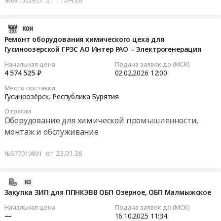
№631022955
Саган-
область
и
Нур,
Республика
десорбционного
Республика
Бурятия
оборудования
2026-
Бурятия
,
Тендер:
04-
Ремонт оборудования химического цеха для
,
Russia,
Гусиноозерской ГРЭС АО Интер РАО – Электрогенерация
Запчасти
19
Russia,
RU
сорбционного
05:38:38
Начальная цена
Подача заявок до (МСК)
RU
Республика
и
4 574 525 ₽
02.02.2026
12:00
Республика
Саха
десорбционного
2026-
Место поставки
Бурятия
(Якутия)
оборудования
02-
Гусиноозёрск,
Республика Бурятия
Оборудование
Оборудование
at
02
Отрасли
для
для
г.
12:00:00
Оборудование для химической промышленности,
химической
химической
Лесосибирск,
монтаж и обслуживание
промышленности,
промышленности,
г.
Тендер
монтаж
монтаж
Магадан,
на
от 23.01.26
№577019891
и
и
Алданский
ремонт
обслуживание
обслуживание
район,
оборудования
Предмет
Предмет
п.
химического
2025-
тендера:
тендера:
Нижний
цеха
10-
Закупка ЗИП для ППНКЭВВ ОБП Озерное, ОБП Малмыжское
Монтажу
Запасные
Куранах,
для
16
Начальная цена
Подача заявок до (МСК)
станции
части
Муйский
Гусиноозерской
12:13:04
—
16.10.2025
11:34
приготовления