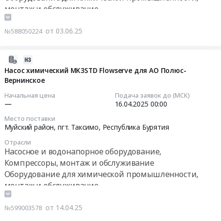
Тендер:
монтаж и обслуживание
и
Гусиноозёрск,
ППНКЭВВ
АО
обслуживание
Республика
ОБП
Полюс-
Предмет
Бурятия
от 03.06.25
№588050224
Озерное,
Вернинское-
тендера:
,
ОБП
насосы
Запчасти
Russia,
Малмыжское
подачи
2025-
сорбционного
RU
at
цианида
04-
Насос химический MK3STD Flowserve для АО Полюс-
и
Республика
Нанайский
Тендер:
Вернинское
14
десорбционного
Бурятия
район,
АО
15:32:17
Начальная цена
Подача заявок до (МСК)
оборудования.
Оборудование
с.
Полюс-
—
16.04.2025
00:00
Цена:
для
Малмыж,
Вернинское-
2025-
0
химической
Еравнинский
Место поставки
насосы
04-
Муйский район, пгт. Таксимо,
Республика Бурятия
руб.
промышленности,
район,
подачи
16
монтаж
Хабаровский
цианида
Отрасли
00:00:00
и
Насосное и водонапорное оборудование,
край
at
обслуживание
Республика
Компрессоры, монтаж и обслуживание
Муйский
Тендер:
Предмет
Бурятия
Оборудование для химической промышленности,
район,
Насос
тендера:
,
монтаж и обслуживание
пгт.
химический
Ремонт
Russia,
Таксимо,
MK3STD
оборудования
RU
Республика
от 14.04.25
№599003578
Flowserve
химического
Хабаровский
Бурятия