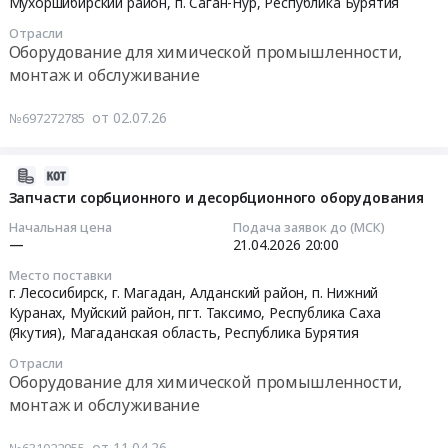
Мухоршибирский район, п. Саган-Нур,
Республика Бурятия
08-
десорбционного
Отрасли
04
оборудования
Оборудование для химической промышленности,
04:00:00
at
монтаж и обслуживание
г.
Тендер
Лесосибирск,
от 02.07.26
№697272785
на
г.
монтажу
Магадан,
станции
Алданский
2026-
приготовления
район,
04-
Запчасти сорбционного и десорбционного оборудования
флокулянто
п.
11
Начальная цена
Подача заявок до (МСК)
Тендер
Нижний
12:50:09
—
21.04.2026
20:00
на
Куранах,
Место поставки
монтажу
Муйский
2026-
г. Лесосибирск, г. Магадан, Алданский район, п. Нижний
станции
район,
04-
Куранах, Муйский район, пгт. Таксимо,
Республика Саха
приготовления
пгт.
21
(Якутия)
,
Магаданская область
,
Республика Бурятия
флокулянто
Таксимо,
20:00:00
Отрасли
at
Республика
Оборудование для химической промышленности,
Мухоршибирский
Саха
Тендер:
монтаж и обслуживание
район,
(Якутия)
Запчасти
п.
Магаданская
сорбционного
от 11.04.26