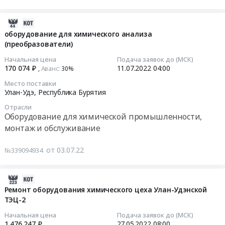
и
RU
турбоагрегатов
монтаж
десорбционного
Республика
ст.
и
2022-
оборудования.
Бурятия
№
пуско-
07-
оборудование для химического анализа
Цена:
Насосное
№1,
наладка
(преобразователи)
12
0
и
2,
сборно-
01:27:36
Начальная цена
Подача заявок до (МСК)
руб.
водонапорное
3
разборного
170 074 ₽
11.07.2022
04:00
Аванс:
,
30%‍
оборудование,
и
комплекса
2022-
Место поставки
Компрессоры,
установкой
оборудования
07-
Улан-Удэ,
Республика Бурятия
монтаж
3-
локальной
11
и
х
Отрасли
сорбционной
04:00:00
Оборудование для химической промышленности,
обслуживание
котлоагрегатов
установки
монтаж и обслуживание
Предмет
по
"Мобильная"
Тендер
тендера:
540
Тендер
на
от 03.07.22
№339094934
Лопасть
т/
на
оборудование
мешалки
ч
разработку
для
HWL
каждый"
конструкторской
химического
2022-
2120
at
документации,
анализа
05-
Ремонт оборудования химического цеха Улан-Удэнской
A.
Респ.
поставка,
(преобразователи)
ТЭЦ-2
23
Цена:
Бурятия;Респ.
шеф-
Тендер
18:55:23
Начальная цена
Подача заявок до (МСК)
0
Саха
монтаж
на
1 476 247 ₽
27.05.2022
08:00