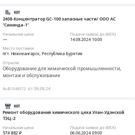
край
Республика
электролизной
работ
Республика
Бурятия
установки
по
2024-
Бурятия
,
№
замене
08-
2408-Концентратор GC-100 запасные части/ ООО АС
,
Russia,
2
ионообменных
"Сининда-1"
06
Russia,
RU
типа
мембран
20:00:33
Начальная цена
Подача заявок до (МСК)
RU
Республика
СЭУ-20
на
—
14.08.2024
10:00
Республика
Бурятия
для
электролизных
2024-
Саха
Насосное
Место поставки
Гусиноозёрской
установках
08-
пгт. Нижнеангарск,
Республика Бурятия
(Якутия)
и
ГРЭС
Тендер
14
Оборудование
водонапорное
Отрасли
at
на
10:00:00
для
Оборудование для химической промышленности,
оборудование,
г.
выполнение
химической
Компрессоры,
монтаж и обслуживание
Гусиноозерск,
работ
Тендер:
промышленности,
монтаж
Республика
по
2408-
монтаж
и
от 06.08.24
№451049372
Бурятия
замене
Концентратор
и
обслуживание
,
ионообменных
GC-
обслуживание
Предмет
Russia,
мембран
100
2024-
Предмет
тендера:
RU
на
запасные
06-
Ремонт оборудования химического цеха Улан-Удэнской
тендера:
Агрегат
Республика
электролизных
части/
ТЭЦ-2
02
АО
АХП65-
Бурятия
установках
ООО
20:41:02
Полюс
Начальная цена
Подача заявок до (МСК)
50-
Оборудование
at
АС
574 882 ₽
06.06.2024
09:00
Магадан-
160а-1,3-