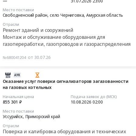
—
31.07.2026
23:00
сигнализации
Место поставки
и
2026-
Свободненский район, село Черниговка,
Амурская область
системы
07-
Отрасли
контроля
31
Ремонт зданий и сооружений
загазованности
23:00:00
Монтаж и обслуживание оборудования для
Тендер
газопереработки, газопроводов и газораспределения
на
Тендер:
строительно-
АГХК.
от 30.07.26
№680041204
монтажные
тит.
работы
8350
по
ПНР
2026-
устройству
ППНР
07-
Оказание услуг поверки сигнализаторов загазованности
кабельных
марка
на газовых котельных
28
трасс,
АРT
09:24:11
Начальная цена
Подача заявок до (МСК)
системы
Тендер:
855 301 ₽
10.08.2026
02:00
пожарной
АГХК.
2026-
Место поставки
сигнализации
тит.
08-
Уссурийск,
Приморский край
и
8350
10
системы
Отрасли
ПНР
02:00:00
Поверка и калибровка оборудования и технических
контроля
ППНР