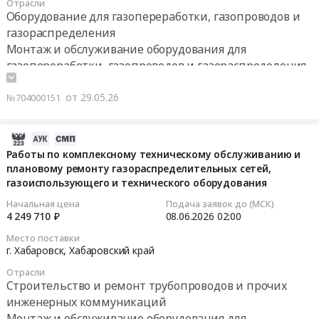
Отрасли
Саха
учащихся)"
комплексах)
Тендер
для
Оборудование для газопереработки, газопроводов и
(Якутия)
at
во
на
нужд
газораспределения
Строительство
г.
всех
поставку
ООО
Монтаж и обслуживание оборудования для
и
Владивосток,
субъектах
установки
Газпром
газопереработки, газопроводов и газораспределения
обслуживание
Приморский
присутствия
осушки
трансгаз
объектов
край
ПАО
газа
Томск
от 29.05.26
№704000151
энергетики
,
Ростелеком
с
в
и
Russia,
at
монтажом,
2026
электрических
RU
Российская
подключением
году
2026-
сетей
Приморский
Федерация,
к
Тендер
06-
Работы по комплексному техническому обслуживанию и
Предмет
край
,
существующим
плановому ремонту газораспределительных сетей,
на
10
тендера:
Сантехнические
Russia,
газоиспользующего и технического оборудования
инженерным
выполнение
11:43:07
Выполнение
работы,
RU
сетям
работ
Начальная цена
Подача заявок до (МСК)
строительно-
Внутренние
Электротехнические
автомобильной
по
2026-
4 249 710 ₽
08.06.2026
02:00
монтажных,
сети
работы
газонаполнительной
капитальному
06-
Место поставки
пуско-
водо-,
в
компрессорной
ремонту
08
г. Хабаровск,
Хабаровский край
наладочных
тепло-,
зданиях
станции
дозатора
02:00:00
работ
Отрасли
газо-
Предмет
(далее
управления
Строительство и ремонт трубопроводов и прочих
объекта
снабжения
тендера:
АГНКС)
стационарного
Тендер
инженерных коммуникаций
строительства
и
Выполнение
и
ДУС-6,5М
на
Монтаж и обслуживание оборудования для