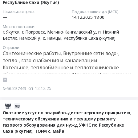
технических
Республике Саха (Якутия)
Сыр
2025-
объекте
(УКПГ),
средств
at
12-
Этап
Начальная цена
Подача заявок до (МСК)
газосборный
Предмет
Вилюйский
—
14.12.2025
18:00
14
5.1.1.
коллектор
тендера:
у.,
18:00:00
и
(1
Место поставки
Оказание
п.
г. Якутск, г. Покровск, Мегино-Кангаласский у., п. Нижний
на
нитка)
услуг
Кысыл-
Бестях, Намский у., с. Намцы,
Республика Саха (Якутия)
Тендер
Узле
с
по
Сыр,
на
запуска
трубопроводом
Отрасли
ремонту
Республика
оказание
ВТУ,
Сантехнические работы, Внутренние сети водо-,
ингибитора
и
Саха
услуг
Узле
коррозии,
тепло-, газо-снабжения и канализации
организации
(Якутия)
по
приема
газосборный
Котельное, теплообменное и теплотехническое
поверки
,
аварийно-
ВТУ
коллектор
оборудование и материалы. Монтаж и обслуживание
газоанализатора
Russia,
диспетчерскому
на
в
Монтаж и обслуживание оборудования для
ГАНК-4(АР),
RU
обеспечению
объекте
составе
газопереработки, газопроводов и газораспределения
от 12.12.25
зав.
№564037443
Республика
и
Этап
стройки
№
Контрольно-измерительные приборы и автоматика,
Саха
техническому
5.4.1.
Обустройство
600,
монтаж и обслуживание
(Якутия)
2025-
обслуживанию
в
Южно-
для
Проектирование, монтаж и обслуживание
Ремонт
12-
Оказание услуг по аварийно-диспетчерскому прикрытию,
газового
составе
Киринского
нужд
сигнализации, пожароохранных, контрольно-
зданий
техническому обслуживанию и текущему ремонту
11
оборудования
стройки
месторождения
ФБУЗ
пропускных систем и оборудования
газового оборудования для нужд УФНС по Республике
и
07:14:02
Отделения
"Система
для
Центр
Саха (Якутия), ТОРМ с. Майа
сооружений
фонда
магистральных
нужд
гигиены