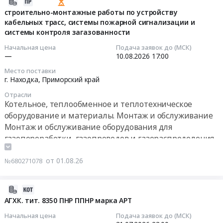
2026-
08-
строительно-монтажные работы по устройству
кабельных трасс, системы пожарной сигнализации и
01
системы контроля загазованности
06:39:02
Начальная цена
Подача заявок до (МСК)
2026-
—
10.08.2026
17:00
08-
Место поставки
10
г. Находка,
Приморский край
17:00:00
Отрасли
Котельное, теплообменное и теплотехническое
Тендер
оборудование и материалы. Монтаж и обслуживание
на
Монтаж и обслуживание оборудования для
строительно-
газопереработки, газопроводов и газораспределения
монтажные
Контрольно-измерительные приборы и автоматика,
работы
монтаж и обслуживание
от 01.08.26
№680271078
по
Проектирование, монтаж и обслуживание
устройству
сигнализации, пожароохранных, контрольно-
кабельных
2026-
пропускных систем и оборудования
трасс,
07-
АГХК. тит. 8350 ПНР ППНР марка АРT
системы
30
Начальная цена
Подача заявок до (МСК)
пожарной
14:42:50