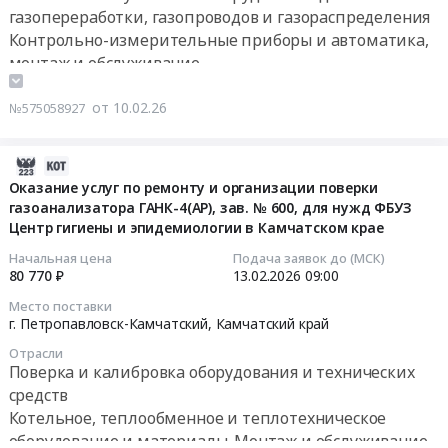
214666
месторождения
склад
газопереработки, газопроводов и газораспределения
Здание
объекту:
руб.
Тендер
для
ГСМ
Контрольно-измерительные приборы и автоматика,
ГРП
АГРС
на
нужд
для
монтаж и обслуживание
РС
с.
выполнение
ООО
нужд
(Я),
Тамалакан.
работ
"ССК
ООО
г.
от 10.02.26
Комплект
№575058927
по
"Газрегион"
"ЗК
Якутск,
телемеханики
объекту:
Тендер
"Майское"
с.
at
АГРС
на
(Чаунский
2026-
Хатассы
Верхневилюйский
с.
выполнение
район,
02-
Оказание услуг по ремонту и организации поверки
Протяженность
у.,
Арылах.
работ
Чукотский
газоанализатора ГАНК-4(АР), зав. № 600, для нужд ФБУЗ
16
п.
с.
Комплект
по
Центр гигиены и эпидемиологии в Камчатском крае
автономный
06:30:07
м.
Тамалакан,
телемеханики
Монтажу
округ,
Начальная цена
Подача заявок до (МСК)
,
Республика
Тендер
технологического
в
2026-
80 770 ₽
13.02.2026
09:00
Площадь
Саха
на
оборудования
187
02-
кв.
(Якутия)
Место поставки
выполнение
на
км
13
г. Петропавловск-Камчатский,
Камчатский край
м.
,
работ
объекте
от...
09:00:00
17,
Russia,
Отрасли
по
Этап
at
Поверка и калибровка оборудования и технических
3,
RU
объекту:
1.
г.
Тендер
Кадастровый
средств
Республика
АГРС
БТК:
Певек,
на
номер
Саха
Котельное, теплообменное и теплотехническое
с.
Установка
Чукотский
оказание
14:35:112001:3098".
(Якутия)
оборудование и материалы. Монтаж и обслуживание
Арылах.
комплексной