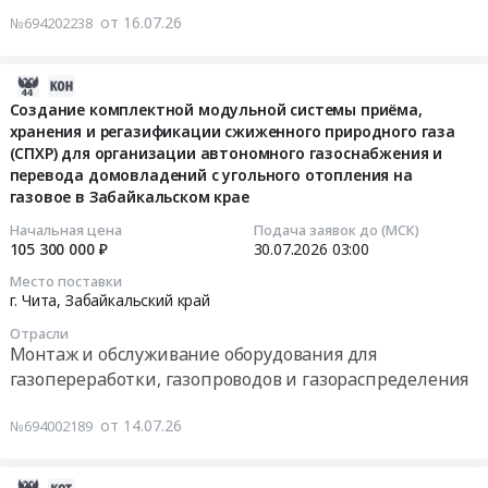
АГХК.
at
строительно-
от 16.07.26
Предмет
№694202238
тит.
Уссурийск,
монтажных
тендера:
8350
Приморский
работ
строительно-
ПНР
край
2026-
в
монтажные
ППНР
,
08-
Создание комплектной модульной системы приёма,
рамках
работы
марка
Russia,
хранения и регазификации сжиженного природного газа
01
инвестиционного
по
АРT.
(СПХР) для организации автономного газоснабжения и
RU
20:59:11
проекта:
устройству
Цена:
перевода домовладений с угольного отопления на
Приморский
"Техперевооружение
кабельных
0
газовое в Забайкальском крае
край
2026-
газораспределительной
трасс,
руб.
Поверка
07-
Начальная цена
Подача заявок до (МСК)
станции
системы
105 300 000 ₽
30.07.2026
03:00
и
30
АГРС-5
пожарной
калибровка
03:00:00
с
Место поставки
сигнализации
оборудования
г. Чита,
Забайкальский край
заменой
и
и
Тендер
установки
Отрасли
системы
технических
на
одоризации
Монтаж и обслуживание оборудования для
контроля
средств
создание
газа
газопереработки, газопроводов и газораспределения
загазованности.
Предмет
комплектной
СП
Цена:
тендера:
модульной
"Хабаровская
от 14.07.26
№694002189
0
Оказание
системы
ТЭЦ-2"
руб.
услуг
приёма,
в
2026-