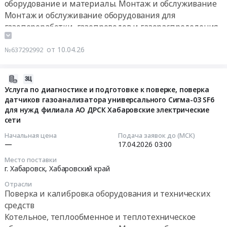
работ
г.
оборудование и материалы. Монтаж и обслуживание
обслуживанию
средств
Оборудование
по
Якутск,
Монтаж и обслуживание оборудования для
датчиков
измерений
для
капитальному
с.
газопереработки, газопроводов и газораспределения
загазованности,
газоанализаторов
газопереработки,
ремонту
Хатассы,
датчиков
Полар.
газопроводов
(техническому
Немюгю-
от 10.04.26
№637292992
предельной
Цена:
и
перевооружению)
Хангаласский
концентрации
1533581
газораспределения
по
у.,
метана
руб.
Предмет
2026-
объектам:
с.
на
тендера:
04-
Услуга по диагностике и подготовке к поверке, поверка
"ППА
Ой,
котлоагрегатах,
Выполнение
датчиков газоанализатора универсального Сигма-03 SF6
09
2001.
Мегино-
мазутохозяйстве,
для нужд филиала АО ДРСК Хабаровские электрические
работ
15:06:17
ГРП
Кангаласский
электролизной
сети
по
с.
у.,
для
объекту:
2026-
Люксюгюн
с.
Начальная цена
Подача заявок до (МСК)
Владивостокской
АГРС
—
17.04.2026
03:00
04-
Кобяй";
Хаптагай,
ТЭЦ-2
с.
17
"ППА
Намский
Место поставки
г.
Кюль.
03:00:00
Здание
г. Хабаровск,
Хабаровский край
у.,
Владивосток.
Комплект
ГРП
с.
Отрасли
Цена:
телемеханики.
Тендер:
РС
Намцы,
Поверка и калибровка оборудования и технических
903121
Цена:
Услуга
(Я),
Республика
средств
руб.
770953
по
г.
Саха
Котельное, теплообменное и теплотехническое
руб.
диагностике
Якутск,
(Якутия)