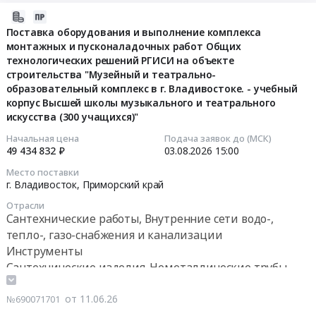
газораспределения
ТЭЦ-2
Черниговка,
инв.
сигнализации, пожароохранных, контрольно-
газа
пусконаладка
2026-
Предмет
г.
Амурская
№00-
пропускных систем и оборудования
(СПХР)
стационарной
07-
Поставка оборудования и выполнение комплекса
тендера:
Владивосток
область
025919.
для
системы
монтажных и пусконаладочных работ Общих
27
Выполнение
at
,
Цена:
организации
контроля
технологических решений РГИСИ на объекте
19:43:06
работ
г.
Russia,
1388574
автономного
строительства "Музейный и театрально-
загазованности
на
Владивосток,
RU
руб.
газоснабжения
образовательный комплекс в г. Владивостоке. - учебный
Тендер:
2026-
объекте:
Приморский
Амурская
корпус Высшей школы музыкального и театрального
и
МГ-019617
08-
Головная
край
область
искусства (300 учащихся)"
перевода
Разработка
03
газораспределительная
,
Монтаж
домовладений
ПД,
Начальная цена
Подача заявок до (МСК)
15:00:00
станция
Russia,
и
с
49 434 832 ₽
03.08.2026
15:00
РД,
г.
RU
обслуживание
угольного
монтаж
Тендер
Место поставки
Якутска.
Приморский
оборудования
отопления
и
г. Владивосток,
Приморский край
на
Узел
край
для
на
пусконаладка
поставку
Отрасли
редуцирования.
Котельное,
газопереработки,
газовое
стационарной
оборудования
Сантехнические работы, Внутренние сети водо-,
Ограждение
теплообменное
газопроводов
в
системы
и
тепло-, газо-снабжения и канализации
инв.
и
и
Забайкальском
контроля
выполнение
Инструменты
№00-
теплотехническое
газораспределения
крае.
загазованности
комплекса
Сантехнические изделия. Неметаллические трубы
025914.
оборудование
Предмет
Цена:
at
монтажных
Строительное оборудование
Достройка.
и
тендера:
105300000
Тенькинский
и
Котельное, теплообменное и теплотехническое
от 11.06.26
№690071701
Цена:
материалы.
АГХК.
руб.
район,
пусконаладочных