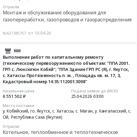
по
на
метана
RU
Russia,
Отрасли
объекту:
Тендер
объекте:
Монтаж и обслуживание оборудования для
на
Приморский
RU
АГРС
на
"УКПГ
газопереработки, газопроводов и газораспределения
котлоагрегатах,
край
Хабаровский
с.
выполнение
СБ
мазутохозяйстве,
Котельное,
край
Кюль.
общестроительных
НГКМ
электролизной
от 10.04.26
№637285757
теплообменное
Поверка
Комплект
работ
для
для
и
и
телемеханики
по
НЛТЭС"
Владивостокской
теплотехническое
калибровка
at
2026-
объектам:
для
ТЭЦ-2.
оборудование
оборудования
Верхневилюйский
05-
Выполнение работ по капитальному ремонту
Здания
нужд
Цена:
и
и
улус,
(техническому перевооружению) по объектам: "ППА 2001.
05
ГГРП
АО
0
материалы.
технических
с.
ГРП с. Люксюгюн Кобяй"; "ППА Здание ГРП РС (Я), г. Якутск,
19:03:25
Тендер
"АЛРОСА-
руб.
Монтаж
средств
с. Хатассы Протяженность п. м. , Площадь кв. м. 17, 3,
Кюль,
на
Газ"..
и
Предмет
Кадастровый номер 14:35:112001:3098"
Республика
2026-
выполнение
Цена:
обслуживание
тендера:
Саха
04-
общестроительных
Начальная цена
Подача заявок до (МСК)
0
Предмет
Оказание
(Якутия)
6 551 502 ₽
25.04.2026
03:00
25
работ
руб.
тендера:
услуг
,
03:00:00
по
Место поставки
ОКПД2
по
Russia,
у. Кобяйский, го. Якутск, с. Хатассы, с. Маган, у. Хангаласский, с.
объектам:
71.20.19.190
техническому
RU
Ой,
Республика Саха (Якутия)
Тендер
Здания
Оказание
обслуживанию
Республика
на
ГГРП
Отрасли
услуг
и
Саха
выполнение
at
Котельное, теплообменное и теплотехническое
по
поверке
(Якутия)