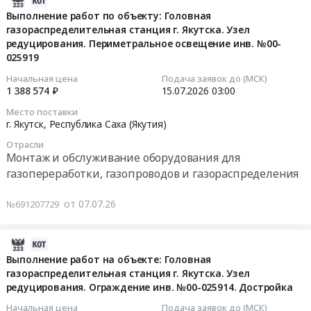
поверки
хранения
г.Хабаровск
07-
сигнализаторов
Выполнение работ по объекту: Головная
и
Тендер:
газораспределительная станция г. Якутска. Узел
17
загазованности
регазификации
ОКПД2:
редуцирования. Периметральное освещение инв. №00-
10:22:06
на
сжиженного
43.99.90.190
025919
газовых
природного
Выполнение
2026-
котельных.
газа
Начальная цена
Подача заявок до (МСК)
строительно-
1 388 574 ₽
15.07.2026
03:00
07-
Цена:
(СПХР)
монтажных
15
855301
для
работ
Место поставки
03:00:00
руб.
г. Якутск,
Республика Саха (Якутия)
организации
в
автономного
рамках
Отрасли
Тендер
газоснабжения
Монтаж и обслуживание оборудования для
инвестиционного
на
и
проекта:
газопереработки, газопроводов и газораспределения
выполнение
перевода
"Техперевооружение
работ
домовладений
газораспределительной
от 07.07.26
№691207729
по
с
станции
объекту:
угольного
АГРС-5
2026-
Головная
отопления
с
07-
Выполнение работ на объекте: Головная
газораспределительная
на
заменой
газораспределительная станция г. Якутска. Узел
02
станция
газовое
установки
редуцирования. Ограждение инв. №00-025914. Достройка
09:16:25
г.
в
одоризации
Якутска.
Забайкальском
Начальная цена
Подача заявок до (МСК)
газа