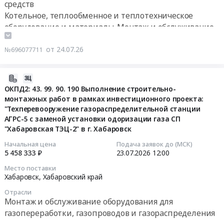
средств
загазованности
марка
Тендер
at
Котельное, теплообменное и теплотехническое
АРT
на
г.
оборудование и материалы. Монтаж и обслуживание
at
оказание
Находка,
Монтаж и обслуживание оборудования для
Свободненский
услуг
Приморский
газопереработки, газопроводов и газораспределения
от 24.07.26
район,
№696077711
поверки
край
село
Контрольно-измерительные приборы и автоматика,
сигнализаторов
,
Черниговка,
монтаж и обслуживание
загазованности
2026-
Russia,
Амурская
Проектирование, монтаж и обслуживание
на
07-
ОКПД2: 43. 99. 90. 190 Выполнение строительно-
RU
область
сигнализации, пожароохранных, контрольно-
газовых
монтажных работ в рамках инвестиционного проекта:
16
Приморский
,
пропускных систем и оборудования
котельных
"Техперевооружение газораспределительной станции
10:55:09
край
Russia,
Тендер
АГРС-5 с заменой установки одоризации газа СП
Котельное,
RU
"Хабаровская ТЭЦ-2" в г. Хабаровск
на
2026-
теплообменное
Амурская
оказание
07-
Начальная цена
Подача заявок до (МСК)
и
область
услуг
5 458 333 ₽
23.07.2026
12:00
23
теплотехническое
Ремонт
поверки
12:00:00
Место поставки
оборудование
зданий
сигнализаторов
Хабаровск,
Хабаровский край
и
и
загазованности
Тендер:
материалы.
Отрасли
сооружений
на
ОКПД2:
Монтаж и обслуживание оборудования для
Монтаж
Предмет
газовых
43.99.90.190
газопереработки, газопроводов и газораспределения
и
тендера:
котельных
Выполнение
обслуживание