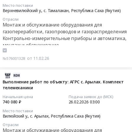
0
Монтаж
2026-
снабжения
комплексной
от...
Место поставки
руб.
и
02-
и
Верхневилюйский у., с. Тамалакан,
Республика Саха (Якутия)
подготовки
Тендер
обслуживание
27
канализации
газа
на
Отрасли
Предмет
03:00:00
Предмет
(УКПГ),
монтаж
Монтаж и обслуживание оборудования для
тендера:
тендера:
газосборный
систем
газопереработки, газопроводов и газораспределения
Выполнение
Тендер
Оказание
коллектор
контроля
Контрольно-измерительные приборы и автоматика,
работ
на
услуг
(1
и
монтаж и обслуживание
по
выполнение
по
нитка)
управления
капитальному
работ
ремонту
с
доступом,
от 11.02.26
№576001328
ремонту
по
и
трубопроводом
автоматического
(техническому
объекту:
техническому
ингибитора
контроля
перевооружению)
АГРС
обслуживанию
2026-
коррозии,
загазованности,
по
с.
оборудования
03-
Выполнение работ по объекту: АГРС с. Арылах. Комплект
газосборный
пожарной
объектам:
Тамалакан.
телемеханики
специального
03
коллектор
сигнализации
"ППА
Комплект
назначения.
16:21:19
в
и
Начальная цена
Подача заявок до (МСК)
2001.
телемеханики
Якутский
составе
740 080 ₽
26.02.2026
03:00
пусконаладочных
ГРП
Тендер
филиал
2026-
стройки
работ
Место поставки
с.
на
ФГБУ
02-
Обустройство
на
Вилюйский у., с. Арылах,
Республика Саха (Якутия)
Люксюгюн
выполнение
Рослесинфорг.
26
Южно-
объекте
Кобяй";
Отрасли
работ
Цена:
03:00:00
Киринского
Полевой
Монтаж и обслуживание оборудования для
"ППА
по