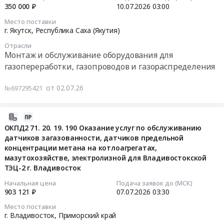
2026-
350 000 ₽
10.07.2026
03:00
Узел
крае
СП
07-
редуцирования.
Тендер
"Хабаровская
Место поставки
10
Периметральное
г. Якутск,
Республика Саха (Якутия)
на
ТЭЦ-2"
03:00:00
освещение
создание
в
Отрасли
инв.
комплектной
Монтаж и обслуживание оборудования для
г.Хабаровск
Тендер
№00-
модульной
at
газопереработки, газопроводов и газораспределения
на
025919
системы
Хабаровск,
выполнение
Тендер
приёма,
Хабаровский
от 02.07.26
№697295421
работ
на
хранения
край
на
выполнение
и
,
объекте:
2026-
работ
регазификации
Russia,
Головная
07-
по
ОКПД2 71. 20. 19. 190 Оказание услуг по обслуживанию
сжиженного
RU
датчиков загазованности, датчиков предельной
газораспределительная
10
объекту:
природного
Хабаровский
концентрации метана на котлоагрегатах,
станция
15:53:19
Головная
газа
край
мазутохозяйстве, электролизной для Владивостокской
г.
газораспределительная
(СПХР)
Монтаж
ТЭЦ-2 г. Владивосток
Якутска.
2026-
станция
для
и
Узел
07-
г.
Начальная цена
Подача заявок до (МСК)
организации
обслуживание
903 121 ₽
07.07.2026
03:30
редуцирования.
07
Якутска.
автономного
оборудования
Ограждение
03:30:00
Узел
газоснабжения
Место поставки
для
инв.
г. Владивосток,
Приморский край
редуцирования.
и
газопереработки,