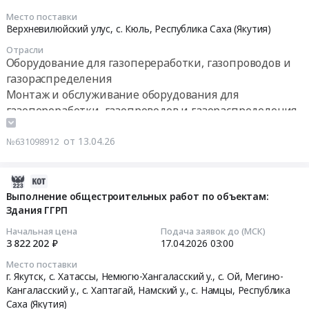
Оборудование
Котельное,
загазованности,
газоанализаторов
2026-
для
Место поставки
теплообменное
датчиков
Полар
04-
Верхневилюйский улус, с. Кюль,
Республика Саха (Якутия)
газопереработки,
и
предельной
Тендер
29
газопроводов
теплотехническое
Отрасли
концентрации
на
03:00:00
Оборудование для газопереработки, газопроводов и
и
оборудование
метана
оказание
газораспределения
газораспределения
и
на
услуг
Тендер
Предмет
Монтаж и обслуживание оборудования для
материалы.
котлоагрегатах,
по
на
тендера:
газопереработки, газопроводов и газораспределения
Монтаж
мазутохозяйстве,
техническому
выполнение
выполнение
и
электролизной
обслуживанию
работ
строительно-
обслуживание
от 13.04.26
для
и
№631098912
по
монтажных
Предмет
Владивостокской
поверке
объекту:
и
тендера:
ТЭЦ-2
средств
АГРС
2026-
пусконаладочных
Оказание
г.
измерений
с.
04-
Выполнение общестроительных работ по объектам:
работ,
услуг
Владивосток
газоанализаторов
Кюль.
Здания ГГРП
20
поставку
по
at
Полар
Комплект
12:17:07
и
обслуживанию
Начальная цена
Подача заявок до (МСК)
г.
at
телемеханики
3 822 202 ₽
17.04.2026
03:00
монтаж
датчиков
Владивосток,
г.
Тендер
2026-
обору-
загазованности,
Приморский
Хабаровск,
Место поставки
на
04-
дования
г. Якутск, с. Хатассы, Немюгю-Хангаласский у., с. Ой, Мегино-
датчиков
край
Хабаровский
выполнение
17
Кангаласский у., с. Хаптагай, Намский у., с. Намцы,
Республика
и
предельной
,
край
работ
03:00:00
Саха (Якутия)
материалов
концентрации
Russia,
,