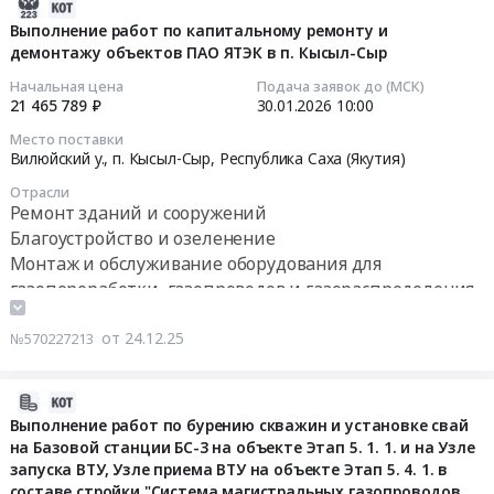
Цена:
2026-
для
для
и
Тендер
Проектирование, монтаж и обслуживание
газоанализаторов
748290
03-
Выполнение работ по капитальному ремонту и
газопереработки,
нужд
управления
на
сигнализации, пожароохранных, контрольно-
ДАГ-500
демонтажу объектов ПАО ЯТЭК в п. Кысыл-Сыр
руб.
02
газопроводов
ООО
доступом,
оказание
пропускных систем и оборудования
Тендер
16:55:20
и
"ССК
Начальная цена
Подача заявок до (МСК)
автоматического
услуг
на
21 465 789 ₽
30.01.2026
10:00
газораспределения
"Газрегион"
контроля
по
проведение
2026-
Предмет
at
загазованности,
ремонту
Место поставки
поверки
01-
тендера:
Вилюйский у., п. Кысыл-Сыр,
Республика Саха (Якутия)
го.
пожарной
и
и
30
Выполнение
Ногликский,
сигнализации
организации
Отрасли
технического
10:00:00
работ
Сахалинская
и
Ремонт зданий и сооружений
поверки
обслуживания
по
область
пусконаладочных
Благоустройство и озеленение
газоанализатора
газоанализаторов
Тендер
объекту:
,
работ
ГАНК-4(АР),
Монтаж и обслуживание оборудования для
ДАГ-500
на
АГРС
Russia,
на
зав.
газопереработки, газопроводов и газораспределения
at
выполнение
с.
RU
объекте
№
г.
работ
Арылах.
Сахалинская
Полевой
600,
от 24.12.25
Хабаровск,
№570227213
по
Комплект
область
склад
для
Хабаровский
капитальному
телемеханики.
Монтаж
ГСМ
нужд
край
ремонту
Цена:
2026-
и
для
ФБУЗ
,
и
740080
02-
обслуживание
Выполнение работ по бурению скважин и установке свай
нужд
Центр
Russia,
демонтажу
на Базовой станции БС-3 на объекте Этап 5. 1. 1. и на Узле
руб.
06
оборудования
ООО
гигиены
RU
объектов
запуска ВТУ, Узле приема ВТУ на объекте Этап 5. 4. 1. в
22:26:06
для
"ЗК
и
Хабаровский
ПАО
составе стройки "Система магистральных газопроводов