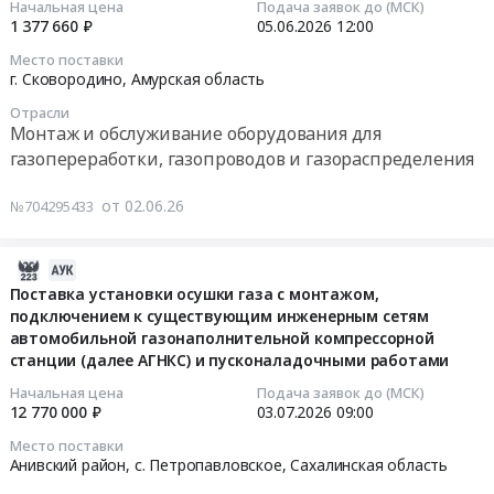
2026-
Начальная цена
Подача заявок до (МСК)
"УКПГ
пропускных систем и оборудования
на
комплексах)
1 377 660 ₽
05.06.2026
12:00
06-
СБ
объекте
во
05
Место поставки
НГКМ
строительства
всех
12:00:00
г. Сковородино,
Амурская область
для
"Музейный
субъектах
Отрасли
НЛТЭС",
и
присутствия
Тендер
Монтаж и обслуживание оборудования для
для
театрально-
ПАО
на
газопереработки, газопроводов и газораспределения
нужд
образовательный
Ростелеком
выполнение
АК
комплекс
Тендер
работ
от 02.06.26
№704295433
"АЛРОСА"
в
на
по
(ПАО)
г.
выполнение
капитальному
at
Владивостоке.-
работ
2026-
ремонту
Мирнинский
учебный
по
07-
Поставка установки осушки газа с монтажом,
дозатора
район,
корпус
монтажу
подключением к существующим инженерным сетям
10
управления
Республика
автомобильной газонаполнительной компрессорной
Высшей
устройств
15:36:43
стационарного
Саха
станции (далее АГНКС) и пусконаладочными работами
школы
Умный
ДУС-6,5М
(Якутия)
музыкального
дом
2026-
в
Начальная цена
Подача заявок до (МСК)
,
и
в
12 770 000 ₽
03.07.2026
09:00
07-
условиях
Russia,
театрального
многоквартирных
03
специализированных
Место поставки
RU
искусства
домах
09:00:00
ремонтных
Анивский район, с. Петропавловское,
Сахалинская область
Республика
(300
(жилых
предприятий