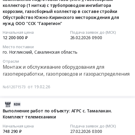
01:56:08
и
диагностике
у.
Выполнение
коллектор (1 нитка) с трубопроводом ингибитора
Рослесинфорг
пусконаладочных
и
Хангаласский,
работ
коррозии, газосборный коллектор в составе стройки
at
2026-
работ
подготовке
Обустройство Южно-Киринского месторождения для
с.
по
г.
02-
на
нужд ООО "ССК "Газрегион"
к
Ой,
объекту:
Якутск,
26
объекте
поверке,
Республика
АГРС
Республика
Начальная цена
Подача заявок до (МСК)
09:00:00
Полевой
поверка
Саха
с.
12 200 000 ₽
26.02.2026
09:00
Саха
склад
датчиков
(Якутия)
Чинеке.
(Якутия)
Тендер
Место поставки
ГСМ
газоанализатора
,
Комплект
го. Ногликский,
Сахалинская область
,
на
для
универсального
Russia,
телемеханики.
Russia,
выполнение
нужд
Отрасли
Сигма-03
RU
Цена:
RU
работ
Монтаж и обслуживание оборудования для
ООО
SF6
Республика
761292
Республика
по
газопереработки, газопроводов и газораспределения
"ЗК
для
Саха
руб.
Саха
Монтажу
"Майское"
нужд
(Якутия)
(Якутия)
технологического
(Чаунский
от 19.02.26
№612071573
филиала
Котельное,
Сантехнические
оборудования
район,
АО
теплообменное
работы,
на
Чукотский
ДРСК
и
2026-
Внутренние
объекте
автономный
Хабаровские
теплотехническое
03-
Выполнение работ по объекту: АГРС с. Тамалакан.
сети
Этап
округ,
электрические
оборудование
Комплект телемеханики
04
водо-,
1.
в
сети.
и
16:23:34
тепло-,
БТК:
Начальная цена
Подача заявок до (МСК)
187
Цена:
материалы.
748 290 ₽
27.02.2026
03:00
газо-
Установка
км