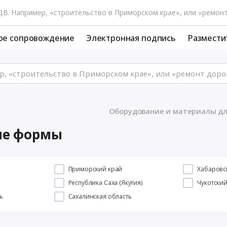
ое сопровождение
Электронная подпись
Размести
Оборудование и материалы дл
ые формы
й
Приморский край
Хабаровс
Республика Саха (Якутия)
Чукотски
ь
Сахалинская область