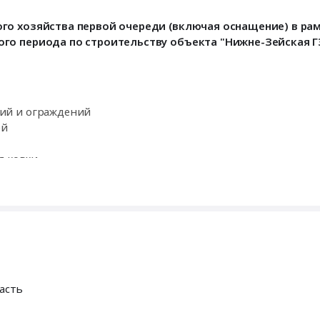
го хозяйства первой очереди (включая оснащение) в ра
о периода по строительству объекта "Нижне-Зейская ГЭ
ий и ограждений
ей
я ковки
Мобильные здания
ышленного назначения
асть