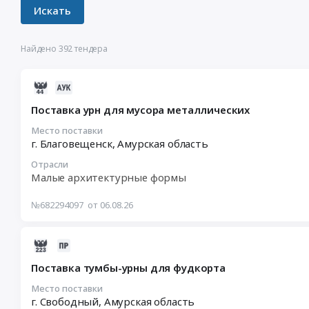
Найдено 392 тендера
2026-
08-
Поставка урн для мусора металлических
06
10:16:58
Место поставки
г. Благовещенск,
Амурская область
:
2026-
Отрасли
08-
Малые архитектурные формы
17
02:00:00
№682294097
от 06.08.26
:
Тендер
2026-
на
08-
поставку
Поставка тумбы-урны для фудкорта
05
урн
20:52:14
Место поставки
для
г. Свободный,
Амурская область
:
мусора