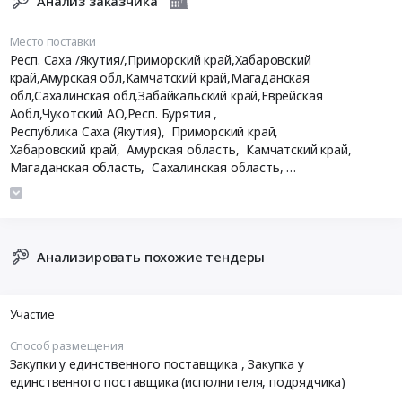
Анализ заказчика
Место поставки
Респ. Саха /Якутия/,Приморский край,Хабаровский
край,Амурская обл,Камчатский край,Магаданская
обл,Сахалинская обл,Забайкальский край,Еврейская
Аобл,Чукотский АО,Респ. Бурятия
,
Республика Саха (Якутия),
Приморский край,
Хабаровский край,
Амурская область,
Камчатский край,
Магаданская область,
Сахалинская область,
Забайкальский край,
Еврейская АО,
Чукотский АО,
Республика Бурятия
Анализировать похожие тендеры
Участие
Способ размещения
Закупки у единственного поставщика
, Закупка у
единственного поставщика (исполнителя, подрядчика)