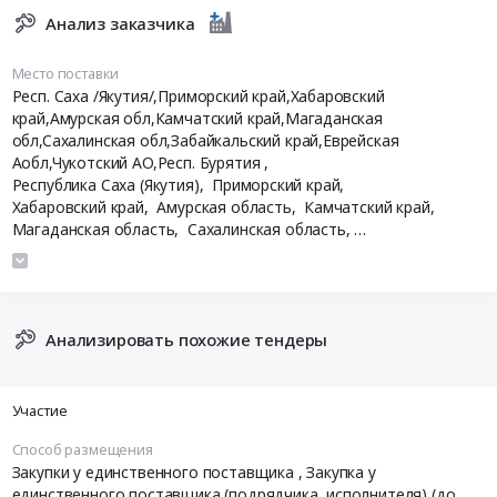
Анализ заказчика
Место поставки
Респ. Саха /Якутия/,Приморский край,Хабаровский
край,Амурская обл,Камчатский край,Магаданская
обл,Сахалинская обл,Забайкальский край,Еврейская
Аобл,Чукотский АО,Респ. Бурятия
,
Республика Саха (Якутия),
Приморский край,
Хабаровский край,
Амурская область,
Камчатский край,
Магаданская область,
Сахалинская область,
Забайкальский край,
Еврейская АО,
Чукотский АО,
Республика Бурятия
Анализировать похожие тендеры
Участие
Способ размещения
Закупки у единственного поставщика
, Закупка у
единственного поставщика (подрядчика, исполнителя) (до