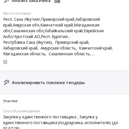
Анализ заказчика
Место поставки
Респ. Саха /Якутия/,Приморский край,Хабаровский
край,Амурская обл,Камчатский край,Магаданская
обл,Сахалинская обл,Забайкальский край,Еврейская
Аобл,Чукотский АО,Респ. Бурятия
,
Республика Саха (Якутия),
Приморский край,
Хабаровский край,
Амурская область,
Камчатский край,
Магаданская область,
Сахалинская область,
Забайкальский край,
Еврейская АО,
Чукотский АО,
Республика Бурятия
Анализировать похожие тендеры
Участие
Способ размещения
Закупки у единственного поставщика
, Закупка у
единственного поставщика (подрядчика, исполнителя) (до
01.07.18)