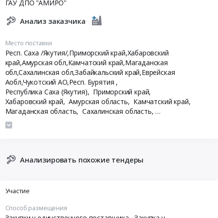
ГАУ ДПО "АМИРО"
Анализ заказчика
Место поставки
Респ. Саха /Якутия/,Приморский край,Хабаровский
край,Амурская обл,Камчатский край,Магаданская
обл,Сахалинская обл,Забайкальский край,Еврейская
Аобл,Чукотский АО,Респ. Бурятия
,
Республика Саха (Якутия),
Приморский край,
Хабаровский край,
Амурская область,
Камчатский край,
Магаданская область,
Сахалинская область,
Забайкальский край,
Еврейская АО,
Чукотский АО,
Республика Бурятия
Анализировать похожие тендеры
Участие
Способ размещения
Закупки у единственного поставщика
, Закупка у