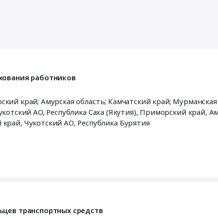
хования работников
рский край; Амурская область; Камчатский край; Мурманская
Чукотский АО,
Республика Саха (Якутия)
,
Приморский край
,
Ам
й край
,
Чукотский АО
,
Республика Бурятия
ьцев транспортных средств