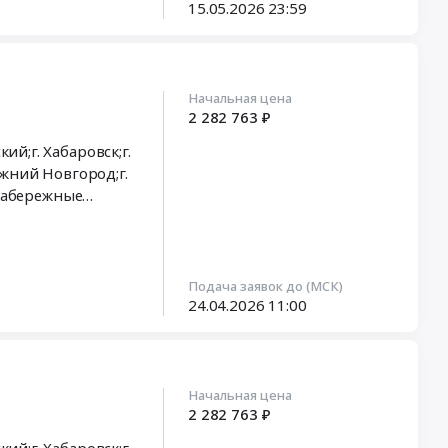
15.05.2026
23:59
Начальная цена
2 282 763 ₽
ий;г. Хабаровск;г.
. Набережные
Казань;г.
Подача заявок до (МСК)
;Гурьевский район,
24.04.2026
11:00
г. Кингисепп;г.
орск;г.
Начальная цена
2 282 763 ₽
ск;г. Томск;г.