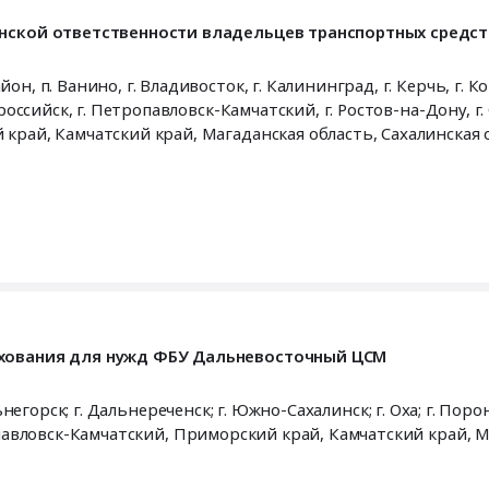
Долгодеревенское;г. Карталы;г. Озерск;г.
нской ответственности владельцев транспортных средст
адимир;г. Кострома;г. Ярославль;г. Гусь-Хрустальный;г. Ковр
р;г. Волжский;г. Иваново,
Приморский край
,
Хабаровский кр
й край
,
Камчатский край
,
Магаданская область
,
Сахалинская 
йкальский край
,
Чукотский АО
ахования для нужд ФБУ Дальневосточный ЦСМ
льнегорск; г. Дальнереченск; г. Южно-Сахалинск; г. Оха; г. Порон
ропавловск-Камчатский,
Приморский край
,
Камчатский край
,
М