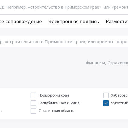
ое сопровождение
Электронная подпись
Размести
Финансы, Страхован
й
Приморский край
Хабаровс
Республика Саха (Якутия)
Чукотски
ь
Сахалинская область