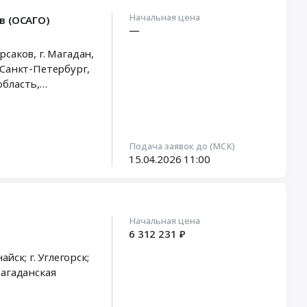
Начальная цена
в (ОСАГО)
—
ов;Ковровский
ай
,
Амурская
область
,
Подача заявок до (МСК)
15.04.2026
11:00
Начальная цена
6 312 231 ₽
айск; г. Углегорск;
агаданская