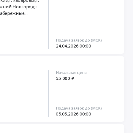
ий;г. Хабаровск;г.
воалтайск;Сузунский
. Набережные
Казань;г.
селок
ск;г.
Подача заявок до (МСК)
;Гурьевский район,
24.04.2026
00:00
г. Кингисепп;г.
ов;Ковровский
орск;г.
Начальная цена
ай
,
Амурская
55 000 ₽
ск;г. Томск;г.
воалтайск;Сузунский
Подача заявок до (МСК)
селок
05.05.2026
00:00
ск;г.