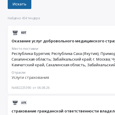
Найдено 454 тендера
2026-
08-
Оказание услуг добровольного медицинского стра
06
10:14:33
Место поставки
Республика Бурятия; Республика Саха (Якутия); Примо
:
Сахалинская область; Забайкальский край; г. Москва; 
2026-
08-
Камчатский край
,
Сахалинская область
,
Забайкальски
18
Отрасли
03:00:00
Услуги страхования
:
Тендер
№682225390
от 06.08.26
на
оказание
услуг
2026-
добровольного
07-
страхование гражданской ответственности владел
медицинского
17