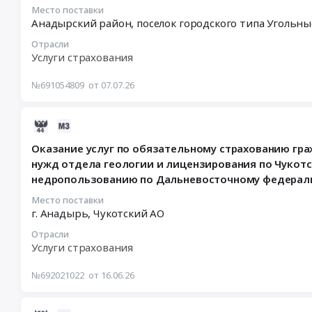
страхования
03:16:04
Место поставки
Анадырский район, поселок городского типа Уго
работников
:
Тендер
2026-
Отрасли
на
07-
Услуги страхования
оказание
15
услуг
01:00:00
№691054809
от 07.07.26
добровольного
:
медицинского
Тендер
2026-
страхования
по
06-
работников
страхованию
Оказание услуг по обязательному страхованию гр
16
at
гражданской
нужд отдела геологии и лицензирования по Чукотс
17:01:02
Республика
ответственности
недропользованию по Дальневосточному федерально
:
Бурятия;
владельцев
2026-
Республика
транспортных
Место поставки
06-
г. Анадырь,
Чукотский АО
Саха
средств
16
(Якутия);
Тендер
Отрасли
09:12:00
Приморский
по
Услуги страхования
:
край;
страхованию
Тендер
Амурская
гражданской
№692021022
от 16.06.26
на
область;
ответственности
оказание
Камчатский
владельцев