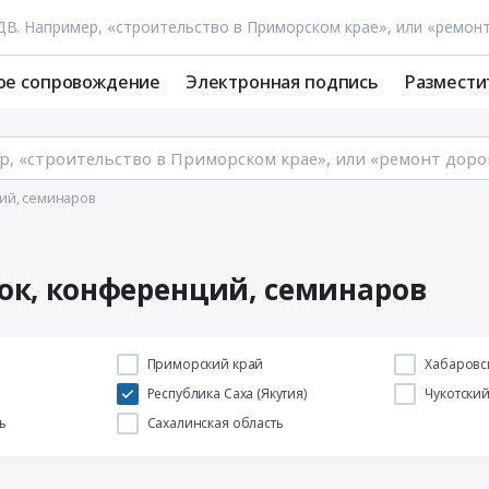
ое сопровождение
Электронная подпись
Размести
ий, семинаров
ок, конференций, семинаров
й
Приморский край
Хабаровс
Республика Саха (Якутия)
Чукотски
ь
Сахалинская область