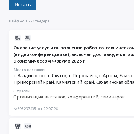
Найдено 1 774 тендера
2026-
07-
Оказание услуг и выполнение работ по техническ
22
(видеоконференцсвязь), включая доставку, монтаж
10:26:04
Экономическом Форуме 2026 г
:
2026-
Место поставки
07-
27
Приморский край
,
Камчатский край
,
Сахалинская обл
08:00:00
Отрасли
:
Организация выставок, конференций, семинаров
Тендер
на
№695297435
от 22.07.26
оказание
услуг
и
2026-
выполнение
07-