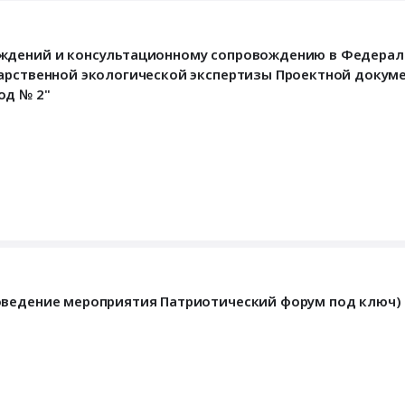
уждений и консультационному сопровождению в Федерал
дарственной экологической экспертизы Проектной докум
од № 2"
оведение мероприятия Патриотический форум под ключ)