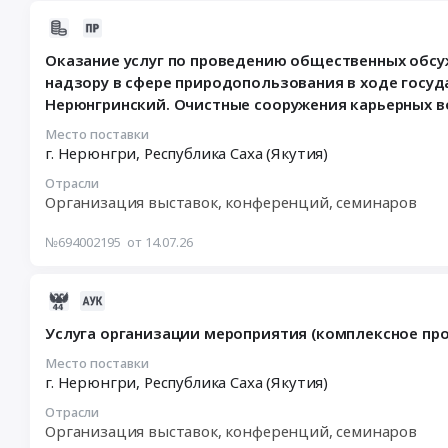
Экономическом
Субсидия
Ойунского,
2026-
Форуме
на
с.Черкех
07-
2026
возмещение
Таттинского
Оказание услуг по проведению общественных обс
30
г
части
улуса
надзору в сфере природопользования в ходе госу
07:23:03
Тендер
затрат,
Тендер
Нерюнгринский. Очистные сооружения карьерных в
:
на
понесенных
на
2026-
оказание
субъектами
выполнение
Место поставки
07-
г. Нерюнгри,
Республика Саха (Якутия)
услуг
малого
работ
30
и
и
по
Отрасли
17:00:00
выполнение
среднего
реэкспозиции
Организация выставок, конференций, семинаров
:
работ
предпринимательства
Музея
Тендер
по
по
государственности
№694002195
от 14.07.26
на
техническому
участию
Республики
оказание
обеспечению
в
Саха
услуг
2026-
с
выставочно-
(Якутия)
по
07-
соответствующим
ярмарочных
им.
Услуга организации мероприятия (комплексное пр
проведению
16
техническим
мероприятиях,
П.А.
общественных
07:30:11
сопровождением
экономических
Место поставки
Ойунского,
г. Нерюнгри,
Республика Саха (Якутия)
обсуждений
:
(видеоконференцсвязь),
и
с.Черкех
и
2026-
включая
тематических
Таттинского
Отрасли
консультационному
07-
доставку,
форумах,
улуса
Организация выставок, конференций, семинаров
сопровождению
14
монтаж
проведению