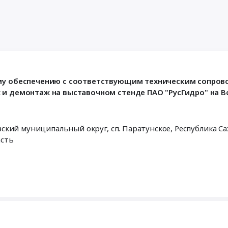
ому обеспечению с соответствующим техническим сопро
 и демонтаж на выставочном стенде ПАО "РусГидро" на 
г. Владивосток, г. Якутск, г. Поронайск, г. Артем, Елизовский муниципальный округ, сп. Паратунское,
Республика Са
асть