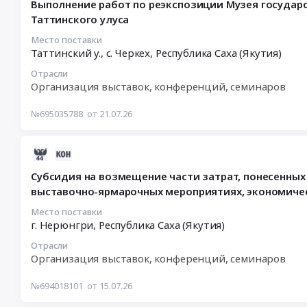
Выполнение работ по реэкспозиции Музея государств
работ
21
Таттинского улуса
по
17:51:59
техническому
:
Место поставки
обеспечению
Таттинский у., с. Черкех,
Республика Саха (Якутия)
2026-
с
08-
Отрасли
соответствующим
06
Организация выставок, конференций, семинаров
техническим
03:30:00
сопровождением
:
№695035788
от 21.07.26
(видеоконференцсвязь),
Тендер
включая
на
доставку,
2026-
выполнение
монтаж
07-
работ
Субсидия на возмещение части затрат, понесенных
и
15
по
выставочно-ярмарочных мероприятиях, экономичес
демонтаж
10:37:34
реэкспозиции
на
:
Музея
Место поставки
г. Нерюнгри,
Республика Саха (Якутия)
выставочном
2026-
государственности
стенде
08-
Республики
Отрасли
ПАО
19
Саха
Организация выставок, конференций, семинаров
"РусГидро"
00:00:00
(Якутия)
на
:
им.
№694018101
от 15.07.26
Восточном
Тендер:
П.А.