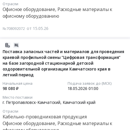
Отрасли
приобретение
02:32:00
Офисное оборудование, Расходные материалы к
калькуляторов
офисному оборудованию
для
Тендер
нужд
на
от 15.05.26
№708092072
Министерства
многофункциональное
здравоохранения
устройство
Камчатского
(МФУ)
2026-
края
Тендер
05-
Поставка запасных частей и материалов для проведения
at
на
краевой профильной смены "Цифровая трансформация"
15
г.
на базе загородной стационарной детской
многофункциональное
01:19:14
Петропавловск-
оздоровительной организации Камчатского края в
устройство
летний период
Камчатский,
(МФУ)
2026-
Камчатский
at
05-
Начальная цена
Подача заявок до (МСК)
край
98 080 ₽
18.05.2026
01:00
г.
18
,
Петропавловск-
01:00:00
Место поставки
Russia,
Камчатский;
г. Петропавловск-Камчатский,
Камчатский край
RU
Усть-
Тендер
Отрасли
Камчатский
Камчатский
на
Кабельно-проводниковая продукция
край
район,
поставку
Офисное оборудование, Расходные материалы к
Офисное
поселок
запасных
офисному оборудованию