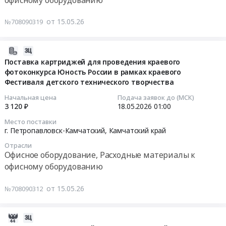
оборудование,
Усть-
частей
Расходные
Камчатск,
и
от 15.05.26
№708090319
материалы
Камчатский
материалов
к
край
для
офисному
2026-
,
проведения
оборудованию
05-
Russia,
Поставка картриджей для проведения краевого
краевой
Предмет
фотоконкурса Юность России в рамках краевого
15
RU
профильной
Фестиваля детского технического творчества
тендера:
00:49:02
Камчатский
смены
Приобретение
край
"Цифровая
Начальная цена
Подача заявок до (МСК)
калькуляторов
2026-
Офисное
3 120 ₽
18.05.2026
01:00
трансформация"
для
05-
оборудование,
на
Место поставки
нужд
18
Расходные
базе
г. Петропавловск-Камчатский,
Камчатский край
Министерства
01:00:00
материалы
загородной
Отрасли
здравоохранения
к
стационарной
Офисное оборудование, Расходные материалы к
Камчатского
Тендер
офисному
детской
офисному оборудованию
края.
на
оборудованию
оздоровительной
Цена:
поставку
Предмет
организации
от 15.05.26
№708090312
9404
картриджей
тендера:
Камчатского
руб.
для
Многофункциональное
края
проведения
устройство
2026-
в