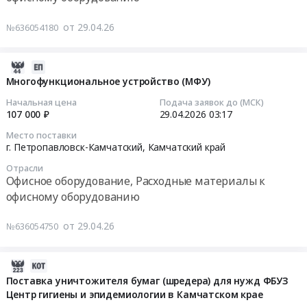
для
руб.
Предмет
рабочих
Тендер
от 29.04.26
№636054180
тендера:
мест
на
Приобретение
территориальных
многофункциональное
многофункциональных
органов
устройство
2026-
устройств
СФР
(МФУ)
04-
Многофункциональное устройство (МФУ)
(МФУ).
at
Тендер
29
Начальная цена
Подача заявок до (МСК)
Цена:
г.
на
03:22:03
107 000 ₽
29.04.2026
03:17
191416
Майкоп;г.
многофункциональное
руб.
Место поставки
Уфа;г.
устройство
2026-
г. Петропавловск-Камчатский,
Камчатский край
Улан-
(МФУ)
04-
Удэ;г.
at
Отрасли
29
Офисное оборудование, Расходные материалы к
Горно-
г.
03:17:54
офисному оборудованию
Алтайск;г.
Петропавловск-
Нальчик;г.
Камчатский,
Тендер
от 29.04.26
№636054750
Элиста;г.
Камчатский
на
Сыктывкар;г.
край
многофункциональное
Йошкар-
,
устройство
2026-
Ола;г.
Russia,
(МФУ)
05-
Поставка уничтожителя бумаг (шредера) для нужд ФБУЗ
Саранск;г.
RU
Тендер
Центр гигиены и эпидемиологии в Камчатском крае
12
Казань;г.
Камчатский