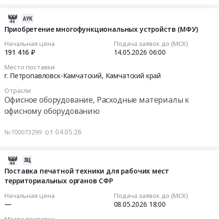
тендера:
г.
множительной
приобретение
Многофункциональное
Петропавловск-
и
МФУ
2026-
устройство
Камчатский,
копировальной
А3
07-
Приобретение многофункциональных устройств (МФУ)
(МФУ).
Камчатский
техники
Тендер
17
Начальная цена
Подача заявок до (МСК)
Цена:
край
at
на
14:08:13
191 416 ₽
14.05.2026
06:00
107000
,
г.
приобретение
руб.
Russia,
Место поставки
Петропавловск-
МФУ
2026-
г. Петропавловск-Камчатский,
Камчатский край
RU
Камчатский,
А3
05-
Камчатский
Камчатский
at
Отрасли
14
край
Офисное оборудование, Расходные материалы к
край
г.
06:00:00
Офисное
офисному оборудованию
,
Петропавловск-
оборудование,
Russia,
Камчатский,
Тендер
Расходные
от 04.05.26
№700073299
RU
Камчатский
на
материалы
Камчатский
край
приобретение
к
край
,
многофункциональных
2026-
офисному
Офисное
Russia,
устройств
05-
Поставка печатной техники для рабочих мест
оборудованию
оборудование,
RU
(МФУ)
территориальных органов СФР
14
Предмет
Расходные
Камчатский
Тендер
11:22:33
тендера:
Начальная цена
Подача заявок до (МСК)
материалы
край
на
—
08.05.2026
18:00
Поставка
к
Офисное
приобретение
2026-
картриджей
офисному
Место поставки