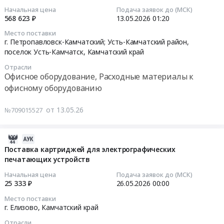
Расходные
13
по
Начальная цена
Подача заявок до (МСК)
материалы
02:11:02
техническому
568 623 ₽
13.05.2026
01:20
к
творчеству
Место поставки
офисному
2026-
Юный
г. Петропавловск-Камчатский; Усть-Камчатский район,
оборудованию
05-
техник-
поселок Усть-Камчатск,
Камчатский край
Предмет
13
моделист
Отрасли
тендера:
01:20:00
в
Офисное оборудование, Расходные материалы к
Поставка
рамках
офисному оборудованию
калькуляторов.
Тендер
краевого
Цена:
на
Фестиваля
от 13.05.26
№709015527
0
многофункциональное
детского
руб.
устройство
технического
(МФУ)
творчества
2026-
Тендер
Тендер
05-
Поставка картриджей для электрографических
на
на
печатающих устройств
26
многофункциональное
поставку
19:05:07
Начальная цена
Подача заявок до (МСК)
устройство
картриджей
25 333 ₽
26.05.2026
00:00
(МФУ)
для
2026-
Место поставки
at
проведения
05-
г. Елизово,
Камчатский край
г.
краевого
26
Отрасли