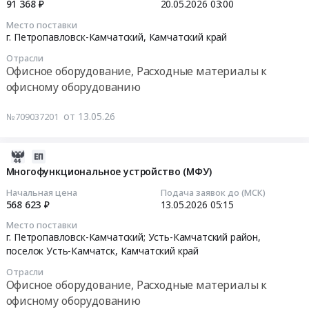
14:53:14
технического
оздоровительной
91 368 ₽
20.05.2026
03:00
техники.
at
устройство
творчества.
организации
Цена:
Место поставки
Карагинский
(МФУ)
2026-
Цена:
Камчатского
г. Петропавловск-Камчатский,
Камчатский край
0
район,
at
05-
3120
края
руб.
с.
Отрасли
г.
20
руб.
в
Офисное оборудование, Расходные материалы к
Ивашка,
Петропавловск-
03:00:00
летний
офисному оборудованию
Камчатский
Камчатский;
период.
край
Усть-
Тендер
Цена:
от 13.05.26
№709037201
,
Камчатский
на
98080
Russia,
район,
поставку
руб.
RU
поселок
принтеров
2026-
Камчатский
Усть-
струйных
08-
Многофункциональное устройство (МФУ)
край
Камчатск,
Тендер
02
Начальная цена
Подача заявок до (МСК)
Офисное
Камчатский
на
21:54:18
568 623 ₽
13.05.2026
05:15
оборудование,
край
поставку
Расходные
Место поставки
,
принтеров
2026-
г. Петропавловск-Камчатский; Усть-Камчатский район,
материалы
Russia,
струйных
05-
поселок Усть-Камчатск,
Камчатский край
к
RU
at
13
офисному
Камчатский
Отрасли
г.
05:15:00
Офисное оборудование, Расходные материалы к
оборудованию
край
Петропавловск-
офисному оборудованию
Предмет
Офисное
Камчатский,
Тендер