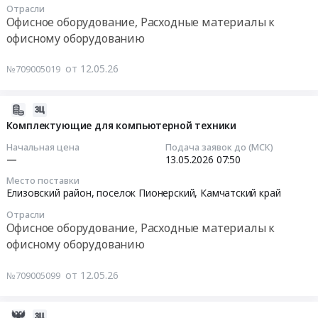
техническому
печатающих
Камчатский
Отрасли
г.
14
Офисное оборудование, Расходные материалы к
творчеству
устройств.
край
Петропавловск-
09:00:00
офисному оборудованию
Юный
Цена:
Офисное
Камчатский;
техник-
25333
оборудование,
Усть-
Тендер
моделист
от 12.05.26
руб.
№709005019
Расходные
Камчатский
на
в
материалы
район,
поставку
рамках
к
поселок
картриджей
2026-
краевого
офисному
Усть-
и
05-
Комплектующие для компьютерной техники
Фестиваля
оборудованию
Камчатск,
чернил
12
детского
Начальная цена
Подача заявок до (МСК)
Предмет
Камчатский
Тендер
06:51:07
—
13.05.2026
07:50
технического
тендера:
край
на
творчества.
Многофункциональное
Место поставки
,
поставку
2026-
Елизовский район, поселок Пионерский,
Камчатский край
Цена:
устройство
Russia,
картриджей
05-
2700
(МФУ).
RU
и
Отрасли
13
руб.
Офисное оборудование, Расходные материалы к
Цена:
Камчатский
чернил
07:50:00
568623
офисному оборудованию
край
at
руб.
Офисное
г.
Тендер
от 12.05.26
№709005099
оборудование,
Елизово,
на
Расходные
Камчатский
комплектующие
материалы
край
для
2026-