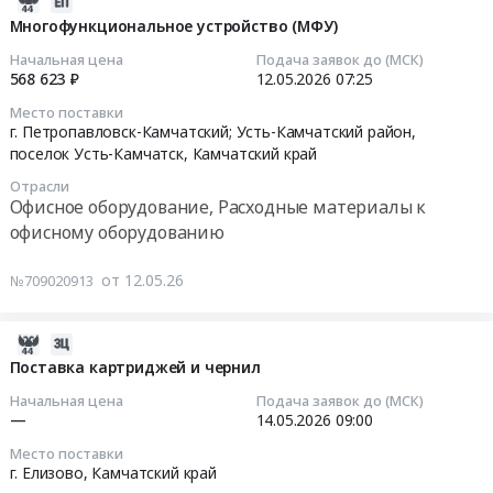
2026-
оборудованию
Russia,
Камчатский
Тендер
08-
Многофункциональное устройство (МФУ)
Предмет
RU
край
на
02
Начальная цена
Подача заявок до (МСК)
тендера:
Камчатский
,
многофункциональное
21:52:11
568 623 ₽
12.05.2026
07:25
Многофункциональное
край
Russia,
устройство
Место поставки
устройство
Офисное
RU
(МФУ)
2026-
г. Петропавловск-Камчатский; Усть-Камчатский район,
(МФУ).
оборудование,
Камчатский
at
05-
поселок Усть-Камчатск,
Камчатский край
Цена:
Расходные
край
г.
12
568623
Отрасли
материалы
Офисное
Петропавловск-
07:25:00
Офисное оборудование, Расходные материалы к
руб.
к
оборудование,
Камчатский;
офисному оборудованию
офисному
Расходные
Усть-
Тендер
оборудованию
материалы
Камчатский
на
от 12.05.26
№709020913
Предмет
к
район,
многофункциональное
тендера:
офисному
поселок
устройство
Поставка
оборудованию
Усть-
(МФУ)
2026-
картриджей
Предмет
Камчатск,
Тендер
05-
Поставка картриджей и чернил
для
тендера:
Камчатский
на
15
Начальная цена
Подача заявок до (МСК)
проведения
Поставка
край
многофункциональное
12:11:20
—
14.05.2026
09:00
краевого
картриджей
,
устройство
Место поставки
конкурса
для
Russia,
(МФУ)
2026-
г. Елизово,
Камчатский край
по
электрографических
RU
at
05-