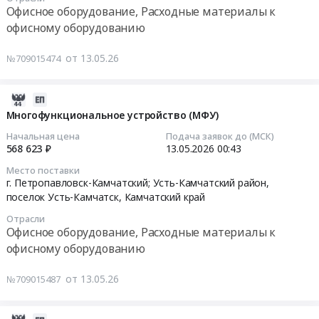
Петропавловск-
конкурса
00:00:00
Офисное оборудование, Расходные материалы к
Камчатский;
по
офисному оборудованию
Усть-
техническому
Тендер
Камчатский
творчеству
на
от 13.05.26
№709015474
район,
Юный
поставку
поселок
техник-
картриджей
Усть-
моделист
для
2026-
Камчатск,
в
электрографических
08-
Многофункциональное устройство (МФУ)
Камчатский
рамках
печатающих
02
Начальная цена
Подача заявок до (МСК)
край
краевого
устройств
21:55:13
568 623 ₽
13.05.2026
00:43
,
Фестиваля
Тендер
Место поставки
Russia,
детского
на
2026-
г. Петропавловск-Камчатский; Усть-Камчатский район,
RU
технического
поставку
05-
поселок Усть-Камчатск,
Камчатский край
Камчатский
творчества
картриджей
13
Отрасли
край
at
для
00:43:00
Офисное оборудование, Расходные материалы к
Офисное
г.
электрографических
офисному оборудованию
оборудование,
Петропавловск-
печатающих
Тендер
Расходные
Камчатский,
устройств
на
от 13.05.26
№709015487
материалы
Камчатский
at
многофункциональное
к
край
г.
устройство
офисному
,
Елизово,
(МФУ)