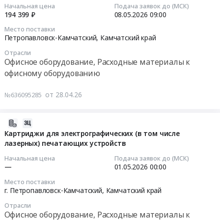
на
18:58:10
Начальная цена
Подача заявок до (МСК)
Абакан;г.
край
многофункциональное
194 399 ₽
08.05.2026
09:00
Чебоксары;г.
Офисное
устройство
2026-
Место поставки
Якутск;г.
оборудование,
(МФУ)
05-
Петропавловск-Камчатский,
Камчатский край
Кызыл;г.
Расходные
at
08
Ханты-
материалы
Отрасли
г.
09:00:00
Офисное оборудование, Расходные материалы к
Мансийск;г.
к
Петропавловск-
офисному оборудованию
Анадырь;Тюменская
офисному
Камчатский,
Тендер
обл;г.
оборудованию
Камчатский
на
от 28.04.26
Салехард;г.
№636095285
Предмет
край
поставку
Барнаул;г.
тендера:
,
уничтожителя
Краснодар;г.
Многофункциональное
Russia,
бумаг
2026-
Красноярск;г.
устройство
RU
(шредера)
04-
Картриджи для электрографических (в том числе
Владивосток;г.
(МФУ).
Камчатский
для
лазерных) печатающих устройств
27
Хабаровск;г.
Цена:
край
нужд
11:30:35
Начальная цена
Подача заявок до (МСК)
Благовещенск;г.
0
Офисное
ФБУЗ
—
01.05.2026
00:00
Архангельск;г.
руб.
оборудование,
Центр
2026-
Астрахань;г.
Место поставки
Расходные
гигиены
05-
г. Петропавловск-Камчатский,
Камчатский край
Белгород;г.
материалы
и
01
Брянск;г.
к
Отрасли
эпидемиологии
00:00:00
Волгоград;г.
Офисное оборудование, Расходные материалы к
офисному
в