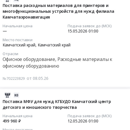
к
,
компьютерной
05-
Поставка расходных материалов для принтеров и
офисному
Russia,
техники
многофункциональных устройств для нужд филиала
15
оборудованию
RU
Тендер
Камчатаэронавигация
08:56:29
Предмет
Камчатский
на
Начальная цена
Подача заявок до (МСК)
тендера:
край
комплектующие
2026-
—
15.05.2026
01:00
Многофункциональное
Офисное
для
05-
Место поставки
устройство
оборудование,
компьютерной
15
Камчатский край,
Камчатский край
(МФУ).
Расходные
техники
01:00:00
Цена:
материалы
Отрасли
at
Офисное оборудование, Расходные материалы к
568623
к
Елизовский
Тендер
офисному оборудованию
руб.
офисному
район,
на
оборудованию
поселок
поставку
от 08.05.26
№702223829
Предмет
Пионерский,
расходных
тендера:
Камчатский
материалов
Поставка
край
для
2026-
картриджей
,
принтеров
05-
Поставка МФУ для нужд КГБУДО Камчатский центр
и
Russia,
детского и юношеского творчества
и
08
чернил.
RU
многофункциональных
02:19:02
Начальная цена
Подача заявок до (МСК)
Цена:
Камчатский
устройств
499 960 ₽
12.05.2026
01:00
0
край
для
2026-
Место поставки