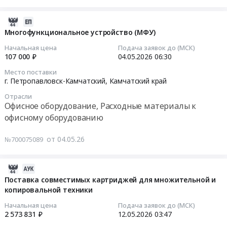
Russia,
Предмет
Russia,
принтеров
RU
тендера:
RU
2026-
и
Республика
Поставка
Камчатский
08-
Многофункциональное устройство (МФУ)
МФУ
Саха
комплектующих
край
02
для
(Якутия)
Начальная цена
Подача заявок до (МСК)
для
Офисное
21:37:05
обеспечения
107 000 ₽
04.05.2026
06:30
Офисное
печатной
оборудование,
работ
оборудование,
Место поставки
техники.
Расходные
2026-
при
Расходные
г. Петропавловск-Камчатский,
Камчатский край
Цена:
материалы
05-
проведении
материалы
100000
Отрасли
к
04
выборочного
к
Офисное оборудование, Расходные материалы к
руб.
офисному
06:30:15
наблюдения
офисному
офисному оборудованию
оборудованию
доходов
оборудованию
Предмет
Тендер
населения
Предмет
от 04.05.26
№700075089
тендера:
на
и
тендера:
Многофункциональное
многофункциональное
участия
ОКПД2:
устройство
устройство
в
2026-
47.41.40.000
(МФУ).
(МФУ)
социальных
07-
Расходные
Поставка совместимых картриджей для множительной и
Цена:
Тендер
программах
копировальной техники
17
материалы
184800
на
Тендер
17:40:11
и
Начальная цена
Подача заявок до (МСК)
руб.
многофункциональное
на
запасные
2 573 831 ₽
12.05.2026
03:47
устройство
поставку
2026-
части