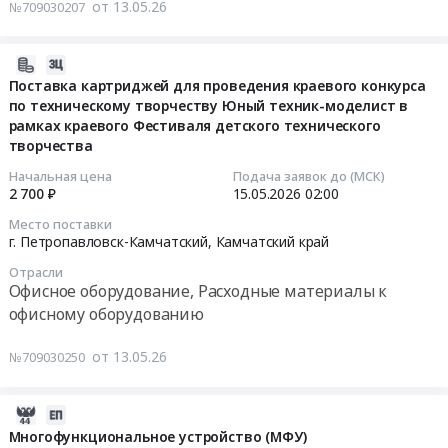
руб.
руб.
от 13.05.26
№709030207
край
на
Офисное
поставку
оборудование,
калькуляторов
2026-
Расходные
Тендер
05-
Поставка картриджей для проведения краевого конкурса
материалы
на
по техническому творчеству Юный техник-моделист в
15
к
поставку
рамках краевого Фестиваля детского технического
03:32:22
офисному
творчества
калькуляторов
оборудованию
at
2026-
Начальная цена
Подача заявок до (МСК)
Предмет
г.
2 700 ₽
15.05.2026
02:00
05-
тендера:
Петропавловск-
15
Место поставки
Сканер.
Камчатский,
02:00:00
г. Петропавловск-Камчатский,
Камчатский край
Цена:
Камчатский
Отрасли
27640
край
Тендер
Офисное оборудование, Расходные материалы к
руб.
,
на
офисному оборудованию
Russia,
поставку
RU
картриджей
от 13.05.26
№709030250
Камчатский
для
край
проведения
Офисное
2026-
краевого
оборудование,
05-
Многофункциональное устройство (МФУ)
конкурса