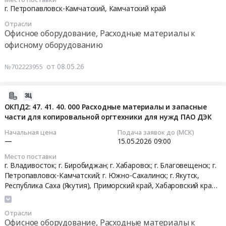
руб.
Офисное
нужд
05-
г. Петропавловск-Камчатский,
Камчатский край
оборудование,
филиала
12
Отрасли
Расходные
Камчатаэронавигация
01:00:00
Офисное оборудование, Расходные материалы к
материалы
Тендер
офисному оборудованию
к
на
Тендер
офисному
поставку
на
от 08.05.26
№702223955
оборудованию
расходных
поставку
Предмет
материалов
МФУ
тендера:
для
для
2026-
Комплектующие
принтеров
нужд
05-
ОКПД2: 47. 41. 40. 000 Расходные материалы и запасные
для
и
КГБУДО
части для копировальной оргтехники для нужд ПАО ДЭК
07
компьютерной
многофункциональных
Камчатский
10:41:39
Начальная цена
Подача заявок до (МСК)
техники.
устройств
центр
—
15.05.2026
09:00
Цена:
для
детского
2026-
Место поставки
0
нужд
и
05-
г. Владивосток; г. Биробиджан; г. Хабаровск; г. Благовещенск; г.
руб.
филиала
юношеского
15
Петропавловск-Камчатский; г. Южно-Сахалинск; г. Якутск,
Камчатаэронавигация
творчества
09:00:00
Республика Саха (Якутия)
,
Приморский край
,
Хабаровский край
,
at
Тендер
Амурская область
,
Камчатский край
,
Сахалинская область
,
Камчатский
на
Еврейская АО
Тендер:
Отрасли
край,
поставку
ОКПД2:
Офисное оборудование, Расходные материалы к