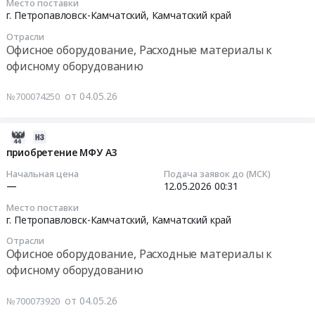
Место поставки
(МФУ)
картриджей
05-
для
г. Петропавловск-Камчатский,
Камчатский край
at
для
12
копировальной
Отрасли
г.
принтеров
03:47:00
оргтехники
Офисное оборудование, Расходные материалы к
Петропавловск-
и
для
офисному оборудованию
Камчатский,
МФУ
Тендер
нужд
Камчатский
для
на
ПАО
от 04.05.26
№700074250
край
обеспечения
поставку
ДЭК.
,
работ
совместимых
Цена:
Russia,
при
картриджей
0
2026-
RU
проведении
для
руб.
05-
приобретение МФУ А3
Камчатский
выборочного
множительной
04
Начальная цена
Подача заявок до (МСК)
край
наблюдения
и
02:12:02
—
12.05.2026
00:31
Офисное
доходов
копировальной
Место поставки
оборудование,
населения
техники
2026-
г. Петропавловск-Камчатский,
Камчатский край
Расходные
и
Тендер
05-
материалы
участия
Отрасли
на
12
Офисное оборудование, Расходные материалы к
к
в
поставку
00:31:00
офисному оборудованию
офисному
социальных
совместимых
оборудованию
программах
картриджей
Тендер
от 04.05.26
№700073920
Предмет
at
для
на