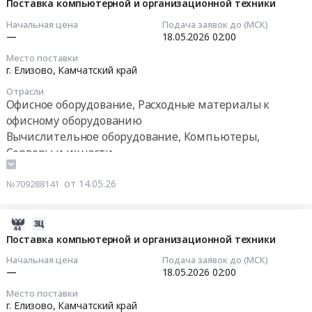
краевого
(МФУ).
05-
Поставка компьютерной и организационной техники
летний
фотоконкурса
Цена:
14
период
Начальная цена
Подача заявок до (МСК)
Юность
568623
08:43:11
Тендер
—
18.05.2026
02:00
России
руб.
на
Место поставки
в
2026-
поставку
г. Елизово,
Камчатский край
рамках
05-
запасных
Отрасли
краевого
18
частей
Офисное оборудование, Расходные материалы к
Фестиваля
02:00:00
и
офисному оборудованию
детского
материалов
Вычислительное оборудование, Компьютеры,
технического
Тендер
для
Серверы и их части
творчества
на
проведения
Тендер
поставку
краевой
от 14.05.26
№709288141
на
компьютерной
профильной
поставку
и
смены
картриджей
организационной
"Цифровая
2026-
для
техники
трансформация"
05-
Поставка компьютерной и организационной техники
проведения
Тендер
на
15
Начальная цена
Подача заявок до (МСК)
краевого
на
базе
08:08:20
—
18.05.2026
02:00
фотоконкурса
поставку
загородной
Юность
Место поставки
компьютерной
стационарной
2026-
г. Елизово,
Камчатский край
России
и
детской