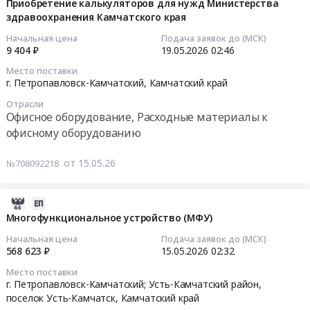
05-
Приобретение калькуляторов для нужд Министерства
здравоохранения Камчатского края
15
03:33:11
Начальная цена
Подача заявок до (МСК)
9 404 ₽
19.05.2026
02:46
2026-
Место поставки
05-
г. Петропавловск-Камчатский,
Камчатский край
19
Отрасли
02:46:00
Офисное оборудование, Расходные материалы к
офисному оборудованию
Тендер
на
от 15.05.26
№708092218
приобретение
калькуляторов
для
2026-
нужд
08-
Многофункциональное устройство (МФУ)
Министерства
02
Начальная цена
Подача заявок до (МСК)
здравоохранения
21:55:20
568 623 ₽
15.05.2026
02:32
Камчатского
Место поставки
края
2026-
г. Петропавловск-Камчатский; Усть-Камчатский район,
Тендер
05-
поселок Усть-Камчатск,
Камчатский край
на
15