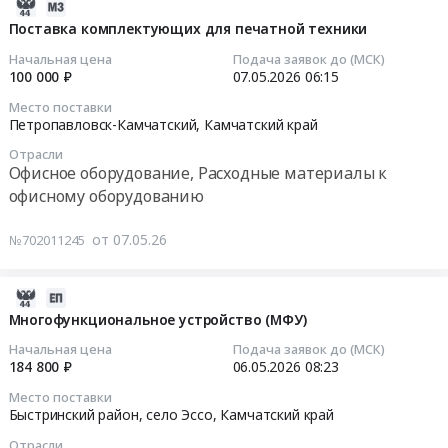
2026-
и
Офисное
для
товаров
05-
Поставка комплектующих для печатной техники
многофункциональных
оборудование,
копировальной
Тендер
07
устройств
Начальная цена
Подача заявок до (МСК)
Расходные
оргтехники
на
04:22:02
100 000 ₽
07.05.2026
06:15
для
материалы
для
поставку
нужд
к
нужд
Место поставки
картриджей
2026-
Петропавловск-Камчатский,
Камчатский край
филиала
офисному
ПАО
и
05-
Камчатаэронавигация.
оборудованию
ДЭК
канцелярских
Отрасли
07
Цена:
Предмет
Офисное оборудование, Расходные материалы к
at
товаров
06:15:00
0
тендера:
г.
офисному оборудованию
at
руб.
Поставка
Владивосток;
Олюторский
Тендер
МФУ
г.
район,
от 07.05.26
№702011245
на
для
Биробиджан;
село
поставку
нужд
г.
Вывенка,
комплектующих
2026-
КГБУДО
Хабаровск;
Камчатский
для
08-
Многофункциональное устройство (МФУ)
Камчатский
г.
край
печатной
02
центр
Благовещенск;
,
Начальная цена
Подача заявок до (МСК)
техники
21:47:13
184 800 ₽
06.05.2026
08:23
детского
г.
Russia,
Тендер
и
Петропавловск-
RU
Место поставки
на
2026-
юношеского
Камчатский;
Быстринский район, село Эссо,
Камчатский край
Камчатский
поставку
05-
творчества.
г.
край
комплектующих
Отрасли