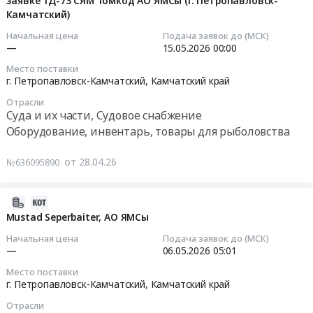
заявке ТД-73 СЯМ Томкод АО ЯМСы (г. Петропавловск-
28
Камчатский)
11:14:00
Начальная цена
Подача заявок до (МСК)
2026-
—
15.05.2026
00:00
05-
Место поставки
15
г. Петропавловск-Камчатский,
Камчатский край
00:00:00
Отрасли
Суда и их части, Судовое снабжение
Тендер
Оборудование, инвентарь, товары для рыболовства
на
поставку
от 28.04.26
№636095890
ЗИП
на
машину
2026-
для
05-
Mustad Seperbaiter, АО ЯМСы
наживления
06
Начальная цена
Подача заявок до (МСК)
SUPERBAITER
05:26:34
—
06.05.2026
05:01
по
Место поставки
заявке
2026-
г. Петропавловск-Камчатский,
Камчатский край
ТД-73
05-
Отрасли
СЯМ
06