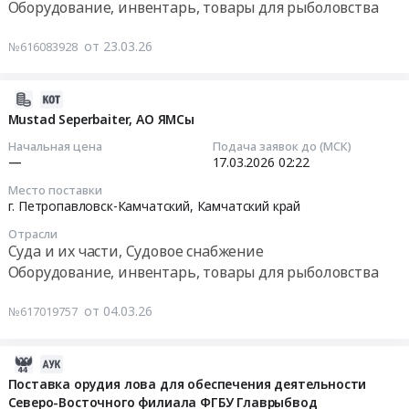
Оборудование, инвентарь, товары для рыболовства
Томкод
05:01:00
АО
от 23.03.26
№616083928
ЯМСы
Тендер:
(г.
Mustad
Петропавловск-
Seperbaiter,
2026-
Камчатский)
АО
03-
Mustad Seperbaiter, АО ЯМСы
Тендер
ЯМСы
17
Начальная цена
Подача заявок до (МСК)
на
Тендер:
03:09:15
—
17.03.2026
02:22
поставку
Mustad
Место поставки
ЗИП
Seperbaiter,
2026-
г. Петропавловск-Камчатский,
Камчатский край
на
АО
03-
Отрасли
машину
ЯМСы
17
Суда и их части, Судовое снабжение
для
at
02:22:00
Оборудование, инвентарь, товары для рыболовства
наживления
г.
SUPERBAITER
Петропавловск-
Тендер:
от 04.03.26
№617019757
по
Камчатский,
Mustad
заявке
Камчатский
Seperbaiter,
ТД-73
край
АО
2026-
СЯМ
,
ЯМСы
03-
Поставка орудия лова для обеспечения деятельности
Томкод
Russia,
Тендер:
Северо-Восточного филиала ФГБУ Главрыбвод
05