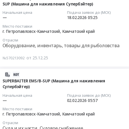
руб.
Russia,
г.
SUP (Машина для наживления Супербэйтер)
18
т.ч.нити
RU
Петропавловск-
05:45:22
шнуры)
Начальная цена
Подача заявок до (МСК)
Камчатский
Камчатский,
для
—
18.02.2026
05:25
край
Камчатский
2026-
обеспечения
Место поставки
Суда
край
02-
деятельности
г. Петропавловск-Камчатский,
Камчатский край
и
,
18
Северо-
Отрасли
их
Russia,
05:25:00
Восточного
Оборудование, инвентарь, товары для рыболовства
части,
RU
филиала
Судовое
Камчатский
Тендер:
ФГБУ
от 25.12.25
№570213092
снабжение
край
АО
Главрыбвод
Предмет
Суда
ЯМСы
Тендер
тендера:
и
Петропавловск-
на
2026-
ЗИП
их
Камчатский:
поставку
02-
SUPERBAITER EMS/B-SUP (Машина для наживления
Машина
части,
SUPERBAITER
орудий
Супербэйтер)
02
выборочная
Судовое
EMS/B-
лова
06:14:12
Начальная цена
Подача заявок до (МСК)
H-
снабжение
SUP
(в
—
02.02.2026
05:57
3200
Предмет
(Машина
т.ч.нити
2026-
Место поставки
КМ-84,85
тендера:
для
шнуры)
02-
г. Петропавловск-Камчатский,
Камчатский край
для
Машина
наживления
для
02
АО
Отрасли
для
Супербэйтер)
обеспечения
05:57:00
Суда и их части, Судовое снабжение
ЯМСы