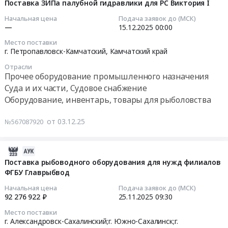
H-
12-
Поставка ЗИПа палубной гидравлики для РС Виктория I
Камчатский
рыболовства
Камчатский
3200
03
Начальная цена
Подача заявок до (МСК)
край
Предмет
край
выборочная,
09:16:12
—
15.12.2025
00:00
Оборудование,
тендера:
,
Петропавловск-
Место поставки
инвентарь,
Поставка
Russia,
Камчатский
2025-
г. Петропавловск-Камчатский,
Камчатский край
товары
орудий
RU
Тендер:
12-
для
лова
Камчатский
Отрасли
АО
15
Прочее оборудование промышленного назначения
рыболовства
(в
край
ЯМСы,
00:00:00
Суда и их части, Судовое снабжение
Предмет
т.ч.нити
Суда
Запчасти
Оборудование, инвентарь, товары для рыболовства
тендера:
шнуры)
и
Mustad
Тендер
АО
для
их
H-
на
от 03.12.25
ЯМСы
№567087920
обеспечения
части,
3200
поставку
Петропавловск-
деятельности
Судовое
выборочная,
ЗИПа
Камчатский:
Северо-
снабжение
Петропавловск-
палубной
2025-
SUPERBAITER
Восточного
Предмет
Камчатский
гидравлики
12-
Поставка рыбоводного оборудования для нужд филиалов
EMS/B-
филиала
тендера:
at
для
ФГБУ Главрыбвод
11
SUP
ФГБУ
SUPERBAITER
г.
РС
11:10:12
Начальная цена
Подача заявок до (МСК)
(Машина
Главрыбвод.
EMS/B-
Петропавловск-
Виктория
92 276 922 ₽
25.11.2025
09:30
для
Цена:
SUP
Камчатский,
I
2025-
наживления
0
(Машина
Место поставки
Камчатский
Тендер
11-
г. Александровск-Сахалинский;г. Южно-Сахалинск;г.
Супербэйтер).
руб.
для
край
на