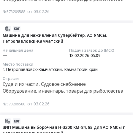
край
at
Тендер:
от 03.02.26
№573209588
Оборудование,
г.
КМ-85,
инвентарь,
Петропавловск-
Машина
товары
Камчатский,
выборочная
2026-
для
Камчатский
H-
02-
Машина для наживления Супербэйтер, АО ЯМСы,
рыболовства
край
3200,
Петропавловск-Камчатский
18
Предмет
,
АО
05:45:22
Начальная цена
Подача заявок до (МСК)
тендера:
Russia,
ЯМСы
—
18.02.2026
05:09
Наживочная
RU
Тендер:
2026-
машина,
Место поставки
Камчатский
КМ-85,
02-
г. Петропавловск-Камчатский,
Камчатский край
ЯМСы,
край
Машина
18
Петропавловск-
Оборудование,
Отрасли
выборочная
05:09:00
Суда и их части, Судовое снабжение
Камчатский.
инвентарь,
H-
Цена:
Оборудование, инвентарь, товары для рыболовства
товары
3200,
Тендер:
0
для
АО
Машина
руб.
от 03.02.26
№573209580
рыболовства
ЯМСы
для
Предмет
at
наживления
тендера:
г.
Супербэйтер,
2026-
ЛГ-87
Петропавловск-
АО
02-
ЗИП Машина выборочная H-3200 КМ-84, 85 для АО ЯМСы г.
Mustad
Камчатский,
ЯМСы,