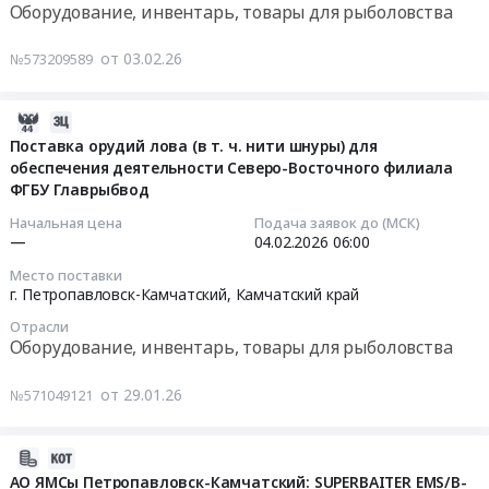
АО
Оборудование, инвентарь, товары для рыболовства
Камчатский
Тендер:
ЯМСы.
край
ЗИП
Тендер:
Цена:
от 03.02.26
№573209589
Суда
Машина
Машина
0
и
выборочная
для
руб.
их
H-
наживления
2026-
части,
3200
Супербэйтер
04-
Поставка орудий лова (в т. ч. нити шнуры) для
Судовое
КМ-84,85
БЛ-65
обеспечения деятельности Северо-Восточного филиала
13
снабжение
для
для
ФГБУ Главрыбвод
05:16:51
Предмет
АО
АО
Начальная цена
Подача заявок до (МСК)
тендера:
ЯМСы
ЯМСы
2026-
—
04.02.2026
06:00
Машина
г.
Тендер:
02-
Место поставки
для
Петропавловск-
Машина
04
г. Петропавловск-Камчатский,
Камчатский край
наживления
Камчатский
для
06:00:00
Супербэйтер,
Отрасли
at
наживления
Оборудование, инвентарь, товары для рыболовства
АО
г.
Супербэйтер
Тендер
ЯМСы,
Петропавловск-
БЛ-65
на
от 29.01.26
№571049121
Петропавловск-
Камчатский,
для
поставку
Камчатский.
Камчатский
АО
орудий
Цена:
край
ЯМСы
2026-
лова
0
,
at
02-
(в
АО ЯМСы Петропавловск-Камчатский: SUPERBAITER EMS/B-