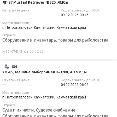
край
машина,
02-
ЛГ-87 Mustad Retriever FB320, ЯМСы
Главрыбвод.
Предмет
,
ЯМСы,
09
Цена:
Начальная цена
Подача заявок до (МСК)
тендера:
Russia,
Петропавловск-
01:08:19
—
09.02.2026
00:46
302056
Мustad
RU
Камчатский
руб.
Seperbaiter
Место поставки
Камчатский
Тендер
2026-
г. Петропавловск-Камчатский,
Камчатский край
для
край
на
02-
АО
Оборудование,
Отрасли
наживочную
09
ЯМСы.
Оборудование, инвентарь, товары для рыболовства
инвентарь,
машина,
00:46:00
Цена:
товары
ЯМСы,
0
от 05.02.26
№574074545
для
Петропавловск-
Тендер:
руб.
рыболовства
Камчатский
ЛГ-87
Предмет
at
Mustad
2026-
тендера:
г.
Retriever
02-
КМ-85, Машина выборочная H-3200, АО ЯМСы
ТН-54_Mustad
Петропавловск-
FB320,
04
Начальная цена
Подача заявок до (МСК)
Seperbaiter,
Камчатский,
ЯМСы
08:02:32
—
04.02.2026
06:06
АО
Камчатский
Тендер:
ЯМСы.
Место поставки
край
ЛГ-87
2026-
г. Петропавловск-Камчатский,
Камчатский край
Цена:
,
Mustad
02-
0
Russia,
Отрасли
Retriever
04
руб.
Суда и их части, Судовое снабжение
RU
FB320,
06:06:00
Оборудование, инвентарь, товары для рыболовства
Камчатский
ЯМСы