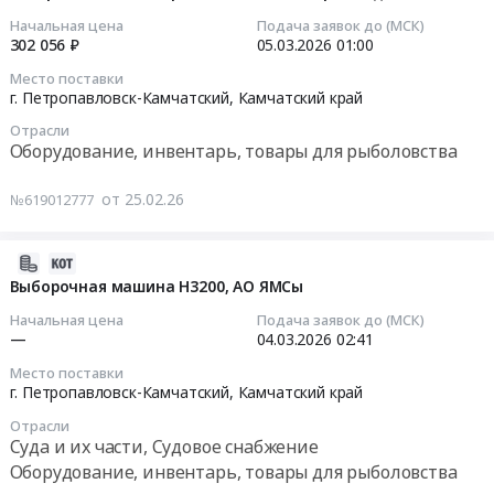
АО
RU
Mustad
09:22:22
Начальная цена
Подача заявок до (МСК)
ЯМСы
Камчатский
Seperbaiter,
302 056 ₽
05.03.2026
01:00
(г.
край
АО
2026-
Место поставки
Петропавловск-
Оборудование,
ЯМСы
03-
г. Петропавловск-Камчатский,
Камчатский край
Камчатский)
инвентарь,
at
05
at
товары
Отрасли
г.
01:00:00
Оборудование, инвентарь, товары для рыболовства
г.
для
Петропавловск-
Петропавловск-
рыболовства
Камчатский,
Тендер
от 25.02.26
№619012777
Камчатский,
Предмет
Камчатский
на
Камчатский
тендера:
край
поставку
край
Mustad
,
орудия
2026-
,
Seperbaiter,
Russia,
лова
03-
Выборочная машина Н3200, АО ЯМСы
Russia,
АО
RU
для
04
Начальная цена
Подача заявок до (МСК)
RU
ЯМСы.
Камчатский
обеспечения
03:09:51
—
04.03.2026
02:41
Камчатский
Цена:
край
деятельности
край
0
Место поставки
Суда
Северо-
2026-
г. Петропавловск-Камчатский,
Камчатский край
Суда
руб.
и
Восточного
03-
и
их
Отрасли
филиала
04
их
Суда и их части, Судовое снабжение
части,
ФГБУ
02:41:00
части,
Оборудование, инвентарь, товары для рыболовства
Судовое
Главрыбвод
Судовое