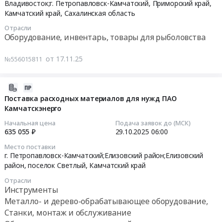
25
Владивосток;г. Петропавловск-Камчатский,
Приморский край
,
Цена:
наживления
,
поставку
09:30:00
Камчатский край
,
Сахалинская область
0
Супербэйтер).
Russia,
ЗИПа
руб.
Отрасли
Цена:
RU
палубной
Тендер
Оборудование, инвентарь, товары для рыболовства
0
Камчатский
гидравлики
на
руб.
край
для
поставку
от 17.11.25
№556015811
Суда
РС
рыбоводного
и
Виктория
оборудования
их
I
2025-
для
части,
at
11-
Поставка расходных материалов для нужд ПАО
нужд
Судовое
г.
Камчатскэнерго
06
филиалов
снабжение
Петропавловск-
03:58:06
ФГБУ
Начальная цена
Подача заявок до (МСК)
Предмет
Камчатский,
Главрыбвод
635 055 ₽
29.10.2025
06:00
тендера:
Камчатский
2025-
Тендер
Место поставки
АО
край
10-
на
г. Петропавловск-Камчатский;Елизовский район;Елизовский
ЯМСы,
,
29
поставку
район, поселок Светлый,
Камчатский край
Запчасти
Russia,
06:00:00
рыбоводного
Отрасли
Mustad
RU
оборудования
Инструменты
H-
Камчатский
Тендер
для
Металло- и дерево-обрабатывающее оборудование,
3200
край
на
нужд
Станки, монтаж и обслуживание
выборочная,
Прочее
поставку
филиалов