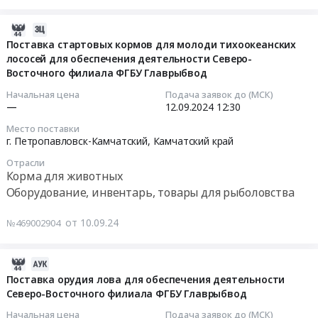
at
поставку
кормов
Елизовский
стартовых
для
2024-
район,
кормов
молоди
09-
Поставка стартовых кормов для молоди тихоокеанских
поселок
для
лососей для обеспечения деятельности Северо-
тихоокеанских
10
Восточного филиала ФГБУ Главрыбвод
Раздольный,
молоди
лососей
04:57:01
Камчатский
тихоокеанских
для
Начальная цена
Подача заявок до (МСК)
край
лососей
обеспечения
2024-
—
12.09.2024
12:30
,
для
деятельности
09-
Место поставки
Russia,
обеспечения
Северо-
12
г. Петропавловск-Камчатский,
Камчатский край
RU
деятельности
Восточного
12:30:00
Отрасли
Камчатский
Северо-
филиала
Корма для животных
край
Восточного
ФГБУ
Тендер
Оборудование, инвентарь, товары для рыболовства
Корма
филиала
Главрыбвод
на
для
ФГБУ
Тендер
поставку
от 10.09.24
№469002904
животных
Главрыбвод
на
стартовых
Предмет
at
поставку
кормов
тендера:
Елизовский
стартовых
для
2024-
Поставка
район,
кормов
молоди
05-
Поставка орудия лова для обеспечения деятельности
стартовых
поселок
для
Северо-Восточного филиала ФГБУ Главрыбвод
тихоокеанских
30
кормов
Раздольный,
молоди
лососей
06:05:33
Начальная цена
Подача заявок до (МСК)