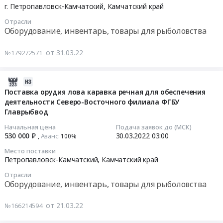
Цена:
08
тихоокеанских
на
край
г. Петропавловск-Камчатский,
Камчатский край
103628
03:00:00
лососей
поставку
Оборудование,
Отрасли
руб.
для
сетей
инвентарь,
Оборудование, инвентарь, товары для рыболовства
Тендер
обеспечения
рыболовных
товары
на
деятельности
для
для
от 31.03.22
№179272571
оказание
Северо-
нужд
рыболовства
услуг
Восточного
Тихоокеанского
Предмет
2022-
по
филиала
филиала
тендера:
04-
изготовлению
ФГБУ
Поставка орудия лова каравка речная для обеспечения
ФГБНУ
Поставка
деятельности Северо-Восточного филиала ФГБУ
02
невода
Главрыбвод
«ВНИРО»
дополнительных
Главрыбвод
00:40:11
закидного
at
(«ТИНРО»)
материалов
для
г.
at
для
Начальная цена
Подача заявок до (МСК)
2022-
обеспечения
Петропавловск-
530 000 ₽
30.03.2022
03:00
Респ.
орудий
Аванс:
,
100%‍
03-
деятельности
Камчатский,
Саха
лова
Место поставки
30
Северо-
Камчатский
/
для
Петропавловск-Камчатский,
Камчатский край
03:00:00
Восточного
край
Якутия/,Приморский
обеспечения
Отрасли
филиала
,
край,Хабаровский
деятельности
Оборудование, инвентарь, товары для рыболовства
Тендер
ФГБУ
Russia,
край,Амурская
Северо-
на
Главрыбвод
RU
обл,Камчатский
Восточного
от 21.03.22
№166214594
поставку
Тендер
Камчатский
край,Магаданская
филиала
орудия