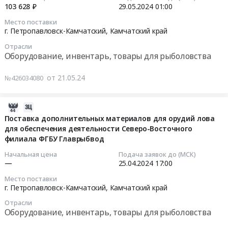
для
Камчатский
тихоокеанских
для
103 628 ₽
29.05.2024
01:00
молоди
край
лососей
обеспечения
2024-
Место поставки
тихоокеанских
,
для
деятельности
05-
г. Петропавловск-Камчатский,
Камчатский край
лососей
Russia,
обеспечения
Северо-
29
Отрасли
для
RU
деятельности
Восточного
01:00:00
Оборудование, инвентарь, товары для рыболовства
обеспечения
Камчатский
Северо-
филиала
деятельности
край
Восточного
ФГБУ
Тендер
от 21.05.24
№426034080
Северо-
Корма
филиала
Главрыбвод
на
Восточного
для
ФГБУ
Тендер
поставку
филиала
животных
Главрыбвод
на
орудия
2024-
ФГБУ
Предмет
at
поставку
лова
04-
Поставка дополнительных материалов для орудий лова
Главрыбвод.
тендера:
Елизовский
стартовых
для
для обеспечения деятельности Северо-Восточного
22
Цена:
Поставка
филиала ФГБУ Главрыбвод
район,
кормов
обеспечения
11:38:05
5807500
стартовых
поселок
для
деятельности
Начальная цена
Подача заявок до (МСК)
руб.
кормов
Раздольный,
молоди
Северо-
2024-
—
25.04.2024
17:00
для
Камчатский
тихоокеанских
Восточного
04-
Место поставки
молоди
край
лососей
филиала
25
г. Петропавловск-Камчатский,
Камчатский край
тихоокеанских
,
для
ФГБУ
17:00:00
Отрасли
лососей
Russia,
обеспечения
Главрыбвод
Оборудование, инвентарь, товары для рыболовства
для
RU
деятельности
Тендер
Тендер