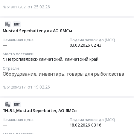
снабжение
Тендер
Тендер
снабжение
от 25.02.26
№619017202
Предмет
на
на
Предмет
тендера:
поставку
выборочную
тендера:
Mustad
орудия
машина
2026-
Поставка
Seperbaiter,
лова
Н3200,
03-
Мustad Seperbaiter для АО ЯМСы
ЗИП
АО
для
АО
03
на
Начальная цена
Подача заявок до (МСК)
ЯМСы.
обеспечения
ЯМСы
02:47:45
—
03.03.2026
02:43
машину
Цена:
деятельности
Тендер
для
0
Место поставки
Северо-
на
2026-
наживления
г. Петропавловск-Камчатский,
Камчатский край
руб.
Восточного
выборочную
03-
SUPERBAITER
филиала
машина
Отрасли
03
по
Оборудование, инвентарь, товары для рыболовства
ФГБУ
Н3200,
02:43:00
заявке
Главрыбвод
АО
ТД-73
от 19.02.26
№612094317
at
ЯМСы
Тендер:
СЯМ
г.
at
Мustad
Томкод
Петропавловск-
г.
Seperbaiter
2026-
АО
Камчатский,
Петропавловск-
для
02-
ТН-54_Mustad Seperbaiter, АО ЯМСы
ЯМСы
Камчатский
Камчатский,
АО
18
(г.
Начальная цена
Подача заявок до (МСК)
край
Камчатский
ЯМСы
03:42:14
Петропавловск-
—
18.02.2026
03:16
,
край
Тендер:
Камчатский).
Russia,
Место поставки