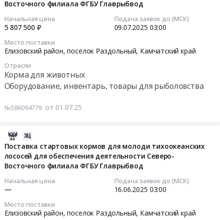
район,
Приморский
Восточного филиала ФГБУ Главрыбвод
мероприятий
10:21:07
поселок
край
(Удочки)
Начальная цена
Подача заявок до (МСК)
Светлый,
Оборудование,
Тендер
2025-
5 807 500 ₽
09.07.2025
03:00
Камчатский
инвентарь,
на
07-
Место поставки
край
товары
приобретение
09
Елизовский район, поселок Раздольный,
Камчатский край
,
для
призов
03:00:00
Отрасли
Russia,
рыболовства
для
Корма для животных
RU
Предмет
спортивных
Тендер
Оборудование, инвентарь, товары для рыболовства
Камчатский
тендера:
мероприятий
на
край
Поставка
(Удочки)
поставку
от 01.07.25
№586094779
Инструменты
рыбоводного
at
стартовых
Предмет
оборудования
Карагинский
кормов
тендера:
для
район,
для
2025-
Поставка
нужд
поселок
молоди
06-
Поставка стартовых кормов для молоди тихоокеанских
расходных
филиалов
Оссора,
лососей для обеспечения деятельности Северо-
тихоокеанских
10
материалов
ФГБУ
Восточного филиала ФГБУ Главрыбвод
Камчатский
лососей
04:10:07
для
Главрыбвод.
край
для
Начальная цена
Подача заявок до (МСК)
нужд
Цена:
,
обеспечения
2025-
—
16.06.2025
03:00
ПАО
92276922
Russia,
деятельности
06-
Место поставки
Камчатскэнерго.
руб.
RU
Северо-
16
Елизовский район, поселок Раздольный,
Камчатский край
Цена: