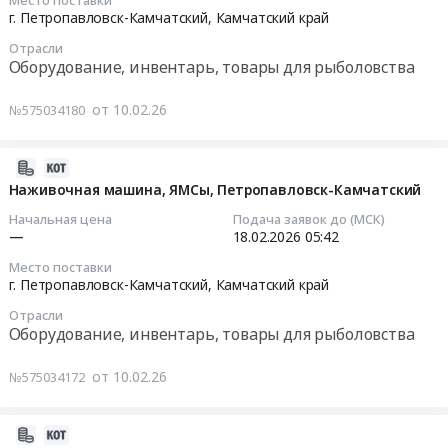
,
Мustad
2026-
Цена:
г. Петропавловск-Камчатский,
Камчатский край
RU
Russia,
Seperbaiter
02-
0
Камчатский
RU
Отрасли
для
18
руб.
Оборудование, инвентарь, товары для рыболовства
край
Камчатский
АО
03:16:00
Оборудование,
край
ЯМСы
инвентарь,
от 10.02.26
№575034180
Суда
at
Тендер:
товары
и
г.
ТН-54_Mustad
для
их
Петропавловск-
Seperbaiter,
2026-
рыболовства
части,
Камчатский,
АО
02-
Наживочная машина, ЯМСы, Петропавловск-Камчатский
Предмет
Судовое
Камчатский
ЯМСы
18
тендера:
Начальная цена
Подача заявок до (МСК)
снабжение
край
Тендер:
05:44:13
—
18.02.2026
05:42
Поставка
Предмет
,
ТН-54_Mustad
орудия
тендера:
Место поставки
Russia,
Seperbaiter,
2026-
г. Петропавловск-Камчатский,
Камчатский край
лова
Выборочная
RU
АО
02-
для
машина
Камчатский
Отрасли
ЯМСы
18
обеспечения
Н3200,
Оборудование, инвентарь, товары для рыболовства
край
at
05:42:00
деятельности
АО
Оборудование,
г.
Северо-
ЯМСы.
от 10.02.26
№575034172
инвентарь,
Петропавловск-
Тендер
Восточного
Цена:
товары
Камчатский,
на
филиала
0
для
Камчатский
наживочную
2026-
ФГБУ
руб.
рыболовства