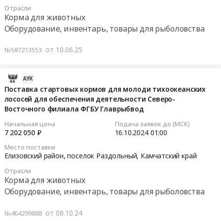
Камчатский
Восточного
03:00:00
Отрасли
635055
край
филиала
Корма для животных
руб.
Оборудование,
ФГБУ
Тендер
Оборудование, инвентарь, товары для рыболовства
инвентарь,
Главрыбвод
на
товары
Тендер
поставку
от 10.06.25
№587213553
для
на
стартовых
рыболовства
поставку
кормов
Предмет
стартовых
для
2024-
тендера:
кормов
молоди
10-
Поставка стартовых кормов для молоди тихоокеанских
Приобретение
для
лососей для обеспечения деятельности Северо-
тихоокеанских
23
Восточного филиала ФГБУ Главрыбвод
призов
молоди
лососей
09:13:25
для
тихоокеанских
для
Начальная цена
Подача заявок до (МСК)
спортивных
лососей
обеспечения
2024-
7 202 050 ₽
16.10.2024
01:00
мероприятий
для
деятельности
10-
Место поставки
(Удочки).
обеспечения
Северо-
16
Елизовский район, поселок Раздольный,
Камчатский край
Цена:
деятельности
Восточного
01:00:00
Отрасли
35000
Северо-
филиала
Корма для животных
руб.
Восточного
ФГБУ
Тендер
Оборудование, инвентарь, товары для рыболовства
филиала
Главрыбвод
на
ФГБУ
Тендер
поставку
от 08.10.24
№464299888
Главрыбвод
на
стартовых