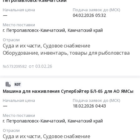
Петропавловск-Камчатский
04
Retriever
Камчатский
Петропавловск-
05:59:25
Начальная цена
Подача заявок до (МСК)
FB320,
край
Камчатский
—
04.02.2026
05:32
ЯМСы.
,
Тендер:
2026-
Цена:
Место поставки
Russia,
Машина
02-
г. Петропавловск-Камчатский,
Камчатский край
0
RU
для
04
руб.
Камчатский
Отрасли
наживления
05:32:00
Суда и их части, Судовое снабжение
край
Супербэйтер,
Оборудование, инвентарь, товары для рыболовства
Суда
АО
Тендер:
и
ЯМСы,
ЗИП
от 03.02.26
№573209582
их
Петропавловск-
Машина
части,
Камчатский
выборочная
Судовое
at
H-
2026-
снабжение
г.
3200
02-
Машина для наживления Супербэйтер БЛ-65 для АО ЯМСы
Предмет
Петропавловск-
КМ-84,85
18
Начальная цена
Подача заявок до (МСК)
тендера:
Камчатский,
для
05:44:13
—
18.02.2026
04:43
КМ-85,
Камчатский
АО
Машина
Место поставки
край
ЯМСы
2026-
г. Петропавловск-Камчатский,
Камчатский край
выборочная
,
г.
02-
H-
Russia,
Отрасли
Петропавловск-
18
Суда и их части, Судовое снабжение
3200,
RU
Камчатский
04:43:00