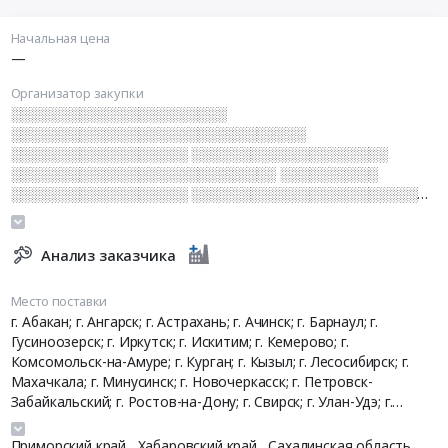
Начальная цена
—
Организатор закупки
░░░░░░░░░░░░░░░░░░░░░░
░░░░░░░░░░░░░░░░░░░░░░░░░░░░░░
░░░░░░░░░░░░░░░░░░ ░░░░░░░░░░░░░░░░░░░░
░░░░░░░░░░░░░░░░░░░░░░░░░░░ ░░░░░░░░░░
░░░░░░░░░░░░░░░░░░ ░░░░░░░░░░░░░░░░░░░░░░░░░
░░░░░░░░░░░░░░░░
░░░░░░░░░░░░░░░░░░░░░░░░░░░░░░░░░░░░
░░░░░░░░░░░░░░░░░░ ░░ ░░░░░░░░░░░░
Анализ заказчика
░░░░░░░░░░░░░░░░░░░░░░░░ ░░░░░░░░░░░░░░
░░░░░░░░░░░░░░░░░░░░ ░░░░░░░░░░░░░
Место поставки
г. Абакан; г. Ангарск; г. Астрахань; г. Ачинск; г. Барнаул; г.
Гусиноозерск; г. Иркутск; г. Искитим; г. Кемерово; г.
Комсомольск-на-Амуре; г. Курган; г. Кызыл; г. Лесосибирск; г.
Махачкала; г. Минусинск; г. Новочеркасск; г. Петровск-
Забайкальский; г. Ростов-на-Дону; г. Свирск; г. Улан-Удэ; г.
Усолье-Сибирское; г. Уссурийск; г. Черемхово; г. Черногорск; г.
Шелехов; г. Южно-Сахалинск
,
Приморский край,
Хабаровский край,
Сахалинская область,