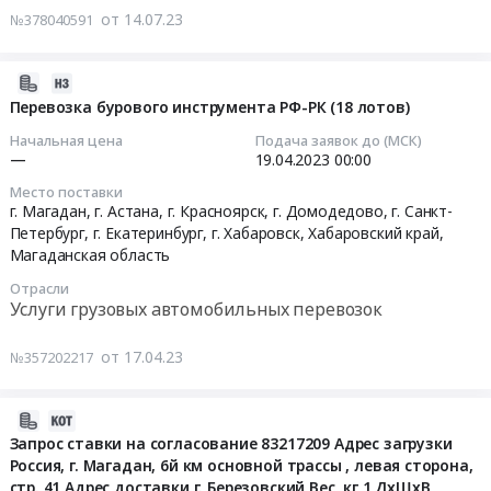
автоперевозку
руб.
от 14.07.23
№378040591
квартир,
негабаритного
Тендер
офисов,
груза
на
недвижимого
из
сборную
2023-
имущества,
Китая
доставка
04-
Перевозка бурового инструмента РФ-РК (18 лотов)
услуги
в
фармацевтических
17
Начальная цена
Подача заявок до (МСК)
по
Россию
грузов
14:48:02
—
19.04.2023
00:00
сдаче
at
Тендер
в
Место поставки
Забайкальский
на
2023-
г. Магадан, г. Астана, г. Красноярск, г. Домодедово, г. Санкт-
наем
край;
сборную
04-
Петербург, г. Екатеринбург, г. Хабаровск,
Хабаровский край
,
Недвижимости
Город
доставка
19
Магаданская область
Предмет
Москва,
фармацевтических
00:00:00
тендера:
Отрасли
Забайкальский
грузов
Услуги грузовых автомобильных перевозок
Офисное
край
at
Тендер
помещение
,
г.
на
от 17.04.23
№357202217
во
Russia,
Владивосток;
перевозку
Владивостоке.
RU
Город
бурового
Цена:
Забайкальский
Москва,
2023-
инструмента
0
край
Приморский
02-
РФ-
Запрос ставки на согласование 83217209 Адрес загрузки
руб.
Услуги
край
Россия, г. Магадан, 6й км основной трассы , левая сторона,
17
РК
грузовых
,
стр. 41 Адрес доставки г. Березовский Вес, кг 1 ДхШхВ
10:10:42