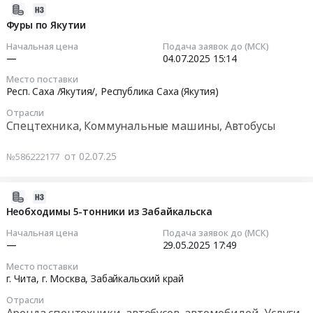
2025-
07-
Фуры по Якутии
02
Начальная цена
Подача заявок до (МСК)
16:44:14
—
04.07.2025
15:14
Место поставки
2025-
Респ. Саха /Якутия/,
Республика Саха (Якутия)
07-
Отрасли
04
Спецтехника, Коммунальные машины, Автобусы
15:14:00
от 02.07.25
№586222177
Тендер:
Фуры
по
2025-
Якутии
05-
Необходимы 5-тонники из Забайкальска
Тендер:
27
Начальная цена
Подача заявок до (МСК)
Фуры
18:56:02
—
29.05.2025
17:49
по
Место поставки
Якутии
2025-
г. Чита, г. Москва,
Забайкальский край
at
05-
Отрасли
Респ.
29
Аренда спецтехники, автобусов, автомобилей, Услуги