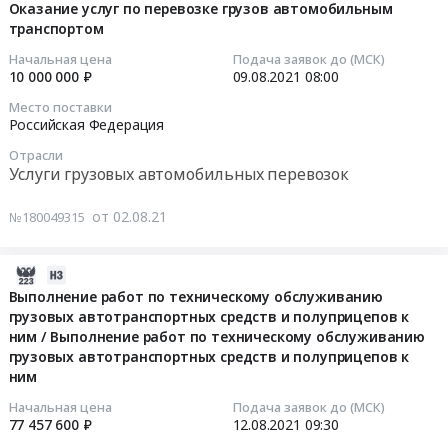
Красноярск,
край,
08-
50000000
Оказание услуг по перевозке грузов автомобильным
грузовых
железнодорожным
Ужур,
Приморский
транспортом
11
руб.
автомобильных
транспортом
Черногорск,
край,
21:10:19
перевозок
/
Начальная цена
Подача заявок до (МСК)
Приморский
Хабаровский
Предмет
10 000 000 ₽
09.08.2021
08:00
Оказание
край
край,
2021-
тендера:
услуг
Место поставки
Хабаровский
Амурская
08-
Оказание
по
Российская Федерация
край
область,
09
услуг
предоставлению
Отрасли
Республика
Магаданская
08:00:00
по
железнодорожного
Услуги грузовых автомобильных перевозок
Бурятия
область,
перевозке
подвижного
,
Сахалинская
Тендер
грузов
состава
от 02.08.21
№180049315
Russia,
область,
на
автомобильным
для
RU
Еврейская
оказание
транспортом.
перевозки
Приморский
автономная
услуг
2021-
Цена:
грузов
край
область,
по
08-
80000000
Выполнение работ по техническому обслуживанию
железнодорожным
Услуги
Чукотский
перевозке
грузовых автотранспортных средств и полуприцепов к
19
руб.
транспортом
ним / Выполнение работ по техническому обслуживанию
грузовых
автономный
грузов
22:50:20
Тендер
грузовых автотранспортных средств и полуприцепов к
автомобильных
округ,
автомобильным
на
ним
перевозок
Республика
транспортом
2021-
оказание
Предмет
Саха
Тендер
08-
Начальная цена
Подача заявок до (МСК)
услуг
77 457 600 ₽
12.08.2021
09:30
тендера:
(Якутия)
на
12
по
Запрос
Приморский
оказание