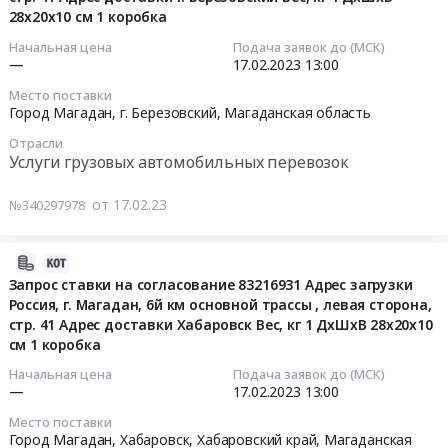
(18
автомобильных
28х20х10 см 1 коробка
Russia,
лотов)
перевозок
RU
2023-
Тендер
Начальная цена
Подача заявок до (МСК)
Предмет
Приморский
—
17.02.2023
13:00
02-
на
тендера:
край
17
перевозку
Место поставки
Автоперевозка
Услуги
13:00:00
бурового
Город Магадан, г. Березовский,
Магаданская область
негабаритного
грузовых
инструмента
Отрасли
груза
автомобильных
Тендер:
РФ-
Услуги грузовых автомобильных перевозок
из
перевозок
Запрос
РК
Китая
Предмет
ставки
(18
от 17.02.23
№340297978
в
тендера:
на
лотов)
Россию.
Сборная
согласование
at
Цена:
доставка
2023-
83217209
г.
0
фармацевтических
02-
Запрос ставки на согласование 83216931 Адрес загрузки
Адрес
Магадан,
руб.
Россия, г. Магадан, 6й км основной трассы , левая сторона,
грузов.
17
загрузки
г.
стр. 41 Адрес доставки Хабаровск Вес, кг 1 ДхШхВ 28х20х10
Цена:
10:10:42
Россия,
Астана,
см 1 коробка
0
г.Магадан,
г.
руб.
2023-
6й
Красноярск,
Начальная цена
Подача заявок до (МСК)
—
17.02.2023
13:00
02-
км
г.
17
основной
Домодедово,
Место поставки
13:00:00
трассы
Город Магадан, Хабаровск,
Хабаровский край
,
Магаданская
г.