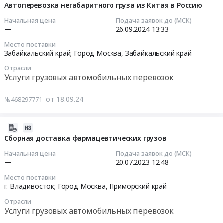
во
09-
Автоперевозка негабаритного груза из Китая в Россию
Цена:
,
Владивостоке
18
0
Начальная цена
Подача заявок до (МСК)
Russia,
Тендер
12:28:11
—
26.09.2024
13:33
руб.
RU
на
Забайкальский
Место поставки
офисное
2024-
Забайкальский край; Город Москва,
Забайкальский край
край
помещение
09-
Аренда
во
Отрасли
26
спецтехники,
Услуги грузовых автомобильных перевозок
Владивостоке
13:33:16
автобусов,
at
автомобилей,
от 18.09.24
№468297771
г.
Тендер
Услуги
Москва;
на
спецтехники
г.
автоперевозку
2023-
Предмет
Владивосток,
негабаритного
07-
Сборная доставка фармацевтических грузов
тендера:
Приморский
груза
14
Необходимы
Начальная цена
Подача заявок до (МСК)
край
из
19:01:13
—
20.07.2023
12:48
5-
,
Китая
тонники
Место поставки
Russia,
в
2023-
из
г. Владивосток; Город Москва,
Приморский край
RU
Россию
07-
Забайкальска.
Приморский
Отрасли
Тендер
20
Цена:
Услуги грузовых автомобильных перевозок
край
на
12:48:00
0
Аренда