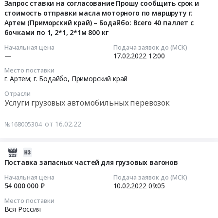
Чита;
02-
Запрос ставки на согласование Прошу сообщить срок и
сообщить
40
и
Ярославль
Город
стоимость отправки масла моторного по маршруту г.
16
срок
паллет
верх
(Промышленная,
Артем (Приморский край) – Бодайбо: Всего 40 паллет с
Москва,
17:44:05
и
с
Тендер:
4а).
бочками по 1, 2*1, 2*1м 800 кг
Забайкальский
стоимость
бочками
Запрос
Кол-
край
2022-
отправки
Начальная цена
Подача заявок до (МСК)
по
ставки
во
,
—
17.02.2022
12:00
02-
масла
1,2*1,2*1м
на
мест:
Russia,
17
моторного
800
Место поставки
согласование
7
RU
12:00:00
по
г. Артем; г. Бодайбо,
Приморский край
кг
Нужна
мест
Забайкальский
маршруту
Тендер:
машина
Отрасли
по
край
Тендер:
г.Артем
Запрос
Услуги грузовых автомобильных перевозок
из
103х103х90,5см
Услуги
Запрос
(Приморский
ставки
Владивостока
=
грузовых
ставки
край)
на
от 16.02.22
№168005304
(Владивостокский
6447
автомобильных
на
–
согласование
морской
кг
перевозок
согласование
Красноярск
Прошу
рыбный
23
2022-
Предмет
Прошу
вариантами:
сообщить
порт)
места
02-
тендера:
Поставка запасных частей для грузовых вагонов
сообщить
Всего
срок
в
по
12
Запрос
срок
20
и
Начальная цена
Подача заявок до (МСК)
Ярославль
102х102х65см
20:50:07
ставки
и
54 000 000 ₽
10.02.2022
09:05
паллет
стоимость
(Промышленная,
=
на
стоимость
с
отправки
4а).
Место поставки
17250
2022-
согласование
отправки
бочками
масла
Вся Россия
Кол-
кг
02-
Прошу
масла