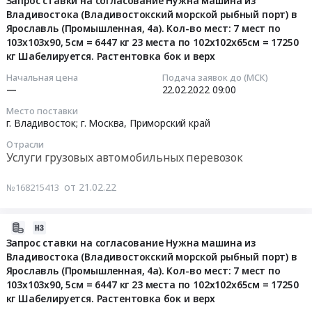
ставки
Запрос ставки на согласование Нужна машина из
28х20х10
выгрузка
перевозке
транспортных
Владивостока (Владивостокский морской рыбный порт) в
21
на
см
-
Ярославль (Промышленная, 4а). Кол-во мест: 7 мест по
контейнеров
средств
16:32:04
согласование
3
верх/
103х103х90, 5см = 6447 кг 23 места по 102х102х65см = 17250
автомобильным
грузовым
83213322
коробки.
бок
кг Шабелируется. Растентовка бок и верх
транспортом
автомобильным
2022-
Адрес
Цена:
При
Тендер
транспортом
02-
загрузки
Начальная цена
Подача заявок до (МСК)
0
наличии
—
22.02.2022
09:00
на
at
22
192171,
руб.
авто
оказание
Российская
09:00:00
Россия,
писать
Место поставки
услуг
Федерация,
г.Санкт-
г. Владивосток; г. Москва,
Приморский край
на
по
,
Тендер:
Петербург,
почту
Отрасли
перевозке
Russia,
Запрос
Белевский
Услуги грузовых автомобильных перевозок
aleksey.shubenkin-
контейнеров
RU
ставки
проспект,
ext@gefco.net
автомобильным
Услуги
на
д.7
от 21.02.22
Тендер:
№168215413
транспортом
грузовых
согласование
Адрес
Запрос
at
автомобильных
Нужна
доставки
ставки
2022-
Вся
перевозок
машина
685000.
на
02-
Запрос ставки на согласование Нужна машина из
Россия,
Предмет
из
г.
согласование
Владивостока (Владивостокский морской рыбный порт) в
21
,
тендера:
Владивостока
Магадан,
Прошу
Ярославль (Промышленная, 4а). Кол-во мест: 7 мест по
13:01:49
Russia,
Оказание
(Владивостокский
6-
подсказать
103х103х90, 5см = 6447 кг 23 места по 102х102х65см = 17250
RU
услуг
морской
й
стоимость
кг Шабелируется. Растентовка бок и верх
2022-
Услуги
по
рыбный
километр
доставки: