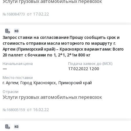
4а).
Услуги грузовых автомобильных перевозок
17250
млн.
Запрос
Кол-
кг
рублей
ставки
во
от 17.02.22
№168084773
Шабелируется.
Общий
на
мест:
Растентовка
вес
согласование
7
бок
15,45тн
2022-
Прошу
мест
и
Загрузка/
02-
Запрос ставки на согласование Прошу сообщить срок и
сообщить
по
верх
выгрузка
стоимость отправки масла моторного по маршруту г.
16
срок
103х103х90,5см
Тендер:
-
Артем (Приморский край) – Красноярск вариантами: Всего
17:44:05
и
=
Запрос
20 паллет с бочками по 1, 2*1, 2*1м 800 кг
верх/
стоимость
6447
ставки
бок
2022-
отправки
Начальная цена
Подача заявок до (МСК)
кг
на
При
—
17.02.2022
12:00
02-
масла
23
согласование
наличии
17
моторного
места
Место поставки
Нужна
авто
12:00:00
по
г. Артем; Город Красноярск,
Приморский край
по
машина
писать
маршруту
102х102х65см
Отрасли
из
на
Тендер:
г.Артем
Услуги грузовых автомобильных перевозок
=
Владивостока
почту
Запрос
(Приморский
17250
(Владивостокский
aleksey.shubenkin-
ставки
край)
от 16.02.22
кг
№168005159
морской
ext@gefco.net
на
–
Шабелируется.
рыбный
at
согласование
Бодайбо:
Растентовка
порт)
г.
2022-
Прошу
Всего
бок
в