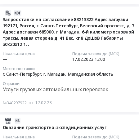
Адрес
на
тендера:
согласование
доставки
согласование
Перевозка
2023-
83217206,
Хабаровск
83217209
бурового
02-
Запрос ставки на согласование 83213322 Адрес загрузки
83217207
Вес,
Адрес
инструмента
192171, Россия, г. Санкт-Петербург, Белевский проспект, д. 7
17
Адрес
кг
загрузки
РФ-
Адрес доставки 685000. г. Магадан, 6-й километр основной
10:10:42
загрузки
1
Россия,
РК
трассы, левая сторона д. 41 Вес, кг 8 ДхШхВ Габариты
Россия,
ДхШхВ
г.Магадан,
(18
30х20х12 1. . .
2023-
г.Магадан,
28х20х10
6й
лотов).
02-
Начальная цена
Подача заявок до (МСК)
6й
см
км
Цена:
—
17.02.2023
13:00
17
км
1
основной
0
13:00:00
основной
Место поставки
коробка
трассы
руб.
г. Санкт-Петербург, г. Магадан,
Магаданская область
трассы
Тендер:
,
Тендер:
,
Запрос
Отрасли
левая
Запрос
левая
Услуги грузовых автомобильных перевозок
ставки
сторона,
ставки
сторона,
на
стр.
на
стр.
от 17.02.23
№340297922
согласование
41
согласование
41
83216931
Адрес
83213322
Адрес
Адрес
доставки
2022-
Адрес
доставки
загрузки
г.
04-
Оказание транспортно-экспедиционных услуг
загрузки
Красноярск
Россия,
Березовский
12
192171,
Вес,
Начальная цена
Подача заявок до (МСК)
г.Магадан,
Вес,