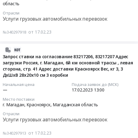
область
,
Санкт-
Тендер:
левая
Петербург,
Отрасли
Запрос
сторона,
г.
Услуги грузовых автомобильных перевозок
ставки
стр.
Екатеринбург,
на
41
г.
от 17.02.23
№340297918
согласование
Адрес
Хабаровск,
83216931
доставки
Хабаровский
2023-
Адрес
г.
край
02-
Запрос ставки на согласование 83217206, 83217207 Адрес
загрузки
Березовский
Магаданская
загрузки Россия, г. Магадан, 6й км основной трассы , левая
17
Россия,
Вес,
область
сторона, стр. 41 Адрес доставки Красноярск Вес, кг 3, 3
10:10:42
г.Магадан,
кг
,
ДхШхВ 28х20х10 см 3 коробки
6й
1
Russia,
2023-
Начальная цена
Подача заявок до (МСК)
км
ДхШхВ
RU
—
17.02.2023
13:00
02-
основной
28х20х10
Хабаровский
17
трассы
см
край
Место поставки
13:00:00
г. Магадан, Красноярск,
Магаданская область
,
1
Услуги
левая
коробка
грузовых
Отрасли
Тендер:
сторона,
Услуги грузовых автомобильных перевозок
Тендер:
автомобильных
Запрос
стр.
Запрос
перевозок
ставки
41
от 17.02.23
ставки
Предмет
№340297913
на