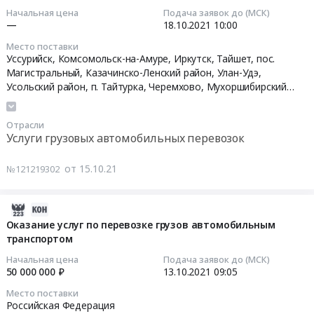
по
at
перевозке
15
край,
Начальная цена
Подача заявок до (МСК)
перевозке
Российская
грузов
14:00:02
Кировская
—
18.10.2021
10:00
грузов
Федерация,
автомобильным
область,
Место поставки
автомобильным
,
транспортом
2021-
Нижегородская
Уссурийск, Комсомольск-на-Амуре, Иркутск, Тайшет, пос.
транспортом.
Russia,
Тендер
10-
область,
Магистральный, Казачинско-Ленский район, Улан-Удэ,
Цена:
RU
на
18
Оренбургская
Усольский район, п. Тайтурка, Черемхово, Мухоршибирский
30000000
Услуги
оказание
10:00:00
область,
район, п.Саган-Нур, Партизанск, Ангарск, Слюдянка, Таганрог,
руб.
грузовых
услуг
Пензенская
Каменск-Шахтинский, Липецк, Ртищево, Аскизский район, ст.
Отрасли
автомобильных
по
Аскиз, Иланский, Бородино, Красноярск, Ужур, Черногорск,
Тендер:
область,
Услуги грузовых автомобильных перевозок
Приморский край
,
Хабаровский край
,
Республика Бурятия
перевозок
перевозке
Запрос
Самарская
Предмет
грузов
ставки
область,
от 15.10.21
№121219302
тендера:
автомобильным
на
Саратовская
Оказание
транспортом
согласование
область,
услуг
at
по
Ульяновская
2023-
по
РФ,
перевозке
область,
07-
Оказание услуг по перевозке грузов автомобильным
перевозке
,
КП
Курганская
транспортом
24
грузов
Russia,
Тендер:
область,
21:10:03
Начальная цена
Подача заявок до (МСК)
автомобильным
RU
Запрос
Свердловская
50 000 000 ₽
13.10.2021
09:05
транспортом.
Услуги
ставки
область,
2021-
Место поставки
Цена:
грузовых
на
Тюменская
10-
Российская Федерация
50000000
автомобильных