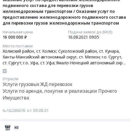
Тайтурка,
Красноярский
at
перевозке
подвижного состава для перевозки грузов
18
Черемхово,
край,
Российская
железнодорожным транспортом / Оказание услуг по
грузов
22:35:15
Мухоршибирский
предоставлению железнодорожного подвижного состава
Иркутская
Федерация,
автомобильным
для перевозки грузов железнодорожным транспортом
район,
область,
,
транспортом
2021-
п.Саган-
Кемеровская
Russia,
Тендер
08-
Начальная цена
Подача заявок до (МСК)
Нур,
область,
16 000 000 ₽
16.08.2021
09:05
RU
на
16
Партизанск,
Новосибирская
Услуги
оказание
09:05:00
Место поставки
Ангарск,
область,
грузовых
услуг
Холмский район, ст. Холмск; Сухоложский район, ст. Кунара,
Слюдянка,
Омская
автомобильных
по
Ханты-Мансийский автономный округ, ст. Мегион; г.о. Сургут,
Тендер
Таганрог,
область,
ст. Сургут; г.о. Уфа, ст. Уфа; Ямало-Ненецкий автономный округ,
перевозок
перевозке
на
ст. Новый Уренгой; г.о. Нефтекамск, ст. Нефтекамск; Усть-
Каменск-
Томская
Предмет
грузов
оказание
Кутский район, ст. Лена; Нижневартовский район, ст.
Шахтинский,
область,
тендера:
автомобильным
услуг
Отрасли
Нижневартовск 1; Ханты-Мансийский автономный округ, ст.
Липецк,
Республика
Оказание
транспортом
по
Услуги грузовых ЖД перевозок
Пыть-Ях; городской округ Бузулук, ст. Бузулук; Ямало-Ненецкий
Ртищево,
Бурятия,
услуг
at
предоставлению
Услуги по аренде, покупке и реализации Прочего
автономный округ, ст. Коротчаево; городской округ
Аскизский
Республика
по
Вся
железнодорожного
Имущества
Георгиевск, ст. Георгиевск,
Сахалинская область
район,
Саха
перевозке
Россия,
подвижного
ст.
(Якутия),
грузов
,
состава
от 09.08.21
№182289078
Аскиз,
Забайкальский
автомобильным
Russia,
для
Иланский,
край,
транспортом.
RU
перевозки
Бородино,
Камчатский
2021-
Цена:
Услуги
грузов