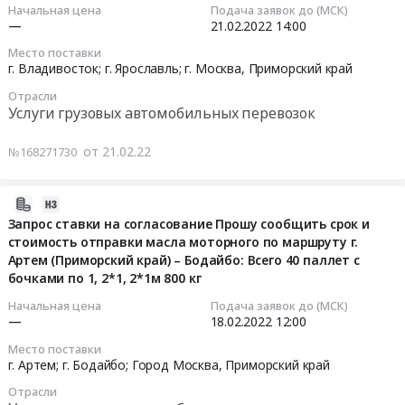
02-
Начальная цена
Подача заявок до (МСК)
грузовых
перевозке
порт)
основной
Адрес
—
21.02.2022
14:00
21
автомобильных
автомобильных
в
трассы,
погрузки:
14:00:00
перевозок
транспортных
Ярославль
левая
Место поставки
Житковичи,
г. Владивосток; г. Ярославль; г. Москва,
Приморский край
Предмет
средств
(Промышленная,
сторона
Беларусь
Тендер:
тендера:
грузовым
4а).
д.41
Отрасли
Адрес
Запрос
Оказание
автомобильным
Кол-
Услуги грузовых автомобильных перевозок
Вес,
доставки:
ставки
услуг
транспортом.
во
кг
Чита,
на
по
Цена:
мест:
8
от 21.02.22
№168271730
ул.
согласование
перевозке
80000000
7
ДхШхВ
Юшкова,
Нужна
контейнеров
руб.
мест
Габариты
д.
2022-
машина
автомобильным
по
30х20х12
63
02-
Запрос ставки на согласование Прошу сообщить срок и
из
транспортом.
103х103х90,5см
1....
Борт
стоимость отправки масла моторного по маршруту г.
17
Владивостока
Цена:
=
Цена:
продольный
Артем (Приморский край) – Бодайбо: Всего 40 паллет с
12:55:11
(Владивостокский
30000000
6447
0
Кол-
бочками по 1, 2*1, 2*1м 800 кг
морской
руб.
кг
руб.
во
2022-
Начальная цена
Подача заявок до (МСК)
рыбный
23
=
—
18.02.2022
12:00
02-
порт)
места
150
18
в
Место поставки
по
шт.
12:00:00
г. Артем; г. Бодайбо; Город Москва,
Приморский край
Ярославль
102х102х65см
Стоимость
(Промышленная,
=
Отрасли
3,1
Тендер: