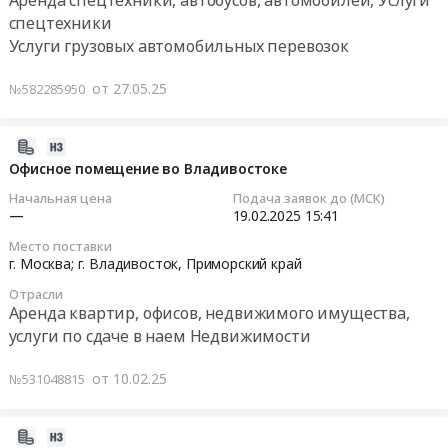
Саха
17:49:00
спецтехники
/
Услуги грузовых автомобильных перевозок
Якутия/,
Тендер:
Республика
Необходимы
от 27.05.25
№582285950
Саха
5-
(Якутия)
тонники
,
из
2025-
Russia,
Забайкальска
02-
Офисное помещение во Владивостоке
RU
Тендер:
10
Начальная цена
Подача заявок до (МСК)
Республика
Необходимы
16:33:25
—
19.02.2025
15:41
Саха
5-
(Якутия)
Место поставки
тонники
2025-
г. Москва; г. Владивосток,
Приморский край
Спецтехника,
из
02-
Коммунальные
Забайкальска
Отрасли
19
Аренда квартир, офисов, недвижимого имущества,
машины,
at
15:41:03
Автобусы
услуги по сдаче в наем Недвижимости
г.
Предмет
Чита,
Тендер
тендера:
от 10.02.25
№531048815
г.
на
Фуры
Москва,
офисное
по
Забайкальский
помещение
2024-
Якутии.
край