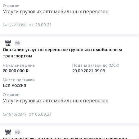
согласование
область,
13
Отрасли
руб.
перевозок
по
Челябинская
09:05:00
Услуги грузовых автомобильных перевозок
Предмет
перевозке
область,
тендера:
КП
Ханты-
Тендер
от 28.09.21
№122230358
Оказание
at
Мансийский
на
услуг
Уссурийск,
автономный
оказание
по
Комсомольск-
округ
услуг
2021-
перевозке
на-
-
по
09-
Оказание услуг по перевозке грузов автомобильным
грузов
Амуре,
Югра,
перевозке
транспортом
27
автомобильным
Иркутск,
Ямало-
грузов
20:55:25
Начальная цена
Подача заявок до (МСК)
транспортом.
Тайшет,
Ненецкий
автомобильным
80 000 000 ₽
20.09.2021
09:05
Цена:
пос.
автономный
транспортом
2021-
Место поставки
80000000
Магистральный,
округ,
Тендер
09-
Вся Россия
руб.
Казачинско-
Республика
на
20
Отрасли
Ленский
Алтай,
оказание
09:05:00
Услуги грузовых автомобильных перевозок
район,
Республика
услуг
Улан-
Тыва,
по
Тендер
от 06.09.21
№184030347
Удэ,
Республика
перевозке
на
Усольский
Хакасия,
грузов
оказание
район,
Алтайский
автомобильным
услуг
2021-
п.
край,
транспортом
по
08-
оказание услуг по предоставлению железнодорожного