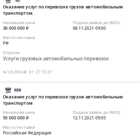
область,
Оказание
транспортом
по
11-
Оказание услуг по перевозке грузов автомобильным
Ростовская
услуг
at
перевозке
транспортом
11
область,
по
Российская
грузов
20:45:27
г.
Начальная цена
Подача заявок до (МСК)
перевозке
Федерация,
автомобильным
30 000 000 ₽
08.11.2021
09:00
Севастополь,
грузов
,
транспортом
2021-
Республика
Место поставки
автомобильным
Russia,
Тендер
11-
Дагестан,
РФ
транспортом.
RU
на
08
Республика
Отрасли
Цена:
Услуги
оказание
09:00:00
Ингушетия,
Услуги грузовых автомобильных перевозок
80000000
грузовых
услуг
Кабардино-
руб.
автомобильных
по
Тендер
Балкарская
от 27.10.21
№125205048
перевозок
перевозке
на
Республика,
Предмет
грузов
оказание
Карачаево-
тендера:
автомобильным
услуг
2023-
Черкесская
Оказание
транспортом
по
07-
Оказание услуг по перевозке грузов автомобильным
Республика,
услуг
at
перевозке
транспортом
20
Республика
по
г.
грузов
12:05:08
Северная
Начальная цена
Подача заявок до (МСК)
перевозке
Москва,
автомобильным
Осетия
50 000 000 ₽
12.11.2021
09:05
грузов
,
транспортом
2021-
-
Место поставки
автомобильным
Russia,
Тендер
11-
Алания,
Российская Федерация
транспортом.
RU
на
12
Чеченская