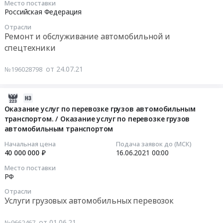
09:30:00
предоставлению
Место поставки
ставки
край
услуг
Российская Федерация
железнодорожного
на
Хабаровский
по
Тендер
подвижного
Отрасли
согласование
край
перевозке
на
состава
Ремонт и обслуживание автомобильной и
по
Амурская
грузов
выполнение
для
спецтехники
перевозке
область
автомобильным
работ
перевозки
КП.
Камчатский
транспортом
по
грузов
от 24.07.21
№196028798
Цена:
край
at
техническому
железнодорожным
0
Магаданская
Российская
обслуживанию
транспортом
2021-
руб.
область
Федерация,
грузовых
/
06-
Оказание услуг по перевозке грузов автомобильным
Сахалинская
,
автотранспортных
Оказание
транспортом. / Оказание услуг по перевозке грузов
21
область
Russia,
средств
услуг
автомобильным транспортом
23:10:42
Забайкальский
RU
и
по
край
Услуги
полуприцепов
предоставлению
Начальная цена
Подача заявок до (МСК)
2021-
40 000 000 ₽
16.06.2021
00:00
Еврейская
грузовых
к
железнодорожного
06-
АО
автомобильных
ним
подвижного
Место поставки
16
Чукотский
перевозок
/
РФ
состава
00:00:00
АО
Предмет
Выполнение
для
Отрасли
Республика
тендера:
работ
перевозки
Услуги грузовых автомобильных перевозок
Тендер
Бурятия
Оказание
по
грузов
на
,
услуг
техническому
железнодорожным
от 01.06.21
№9662467