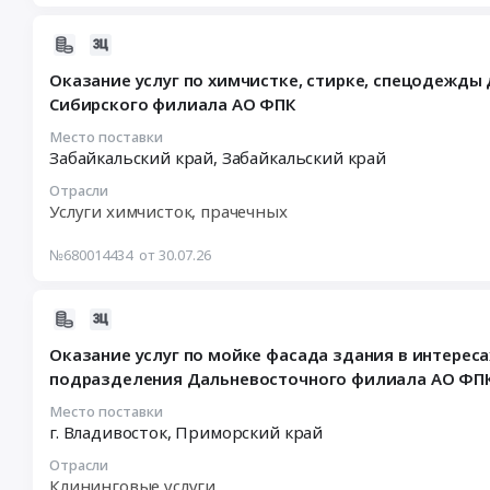
ФПК
на
оказание
2026-
Тендер
оказание
услуг
08-
на
услуг
по
Оказание услуг по химчистке, стирке, спецодежды 
04
поставку
по
испытанию
Сибирского филиала АО ФПК
08:17:03
стиральной
химчистке,
средств
:
машины
стирке,
защиты
Место поставки
Забайкальский край,
Забайкальский край
2026-
для
спецодежды
при
08-
нужд
для
работе
Отрасли
12
Пассажирского
нужд
в
Услуги химчисток, прачечных
09:00:00
вагонного
вагонного
электроустановках
:
депо
участка
для
№680014434
от 30.07.26
Тендер
Владивосток
Северобайкальск-
нужд
на
Дальневосточного
структурного
Пассажирского
2026-
оказание
филиала
подразделения
вагонного
07-
услуг
АО
Восточно-
депо
Оказание услуг по мойке фасада здания в интереса
29
по
ФПК
Сибирского
Владивосток-
подразделения Дальневосточного филиала АО ФП
10:15:11
химчистке,
at
филиала
структурного
:
стирке,
г.
АО
Место поставки
подразделения
г. Владивосток,
Приморский край
2026-
спецодежды
Владивосток,
ФПК
Дальневосточного
08-
для
Приморский
Тендер
филиала
Отрасли
10
нужд
край
на
АО
Клининговые услуги