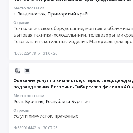
31
по
09:29:25
испытанию
Место поставки
г. Владивосток,
Приморский край
:
средств
2026-
защиты
Отрасли
08-
при
Технологическое оборудование, монтаж и обслужива
17
работе
Бытовая техника (холодильники, телевизоры, микров
08:00:00
в
Текстиль и текстильные изделия, Материалы для пр
:
электроустановках
Тендер
для
№680229179
от 31.07.26
на
нужд
поставку
Пассажирского
стиральной
2026-
вагонного
машины
08-
депо
Оказание услуг по химчистке, стирке, спецодежды 
для
04
Владивосток-
подразделения Восточно-Сибирского филиала АО
нужд
08:17:03
структурного
Пассажирского
:
подразделения
Место поставки
Респ. Бурятия,
Республика Бурятия
вагонного
2026-
Дальневосточного
депо
08-
филиала
Отрасли
Владивосток
12
АО
Услуги химчисток, прачечных
Дальневосточного
09:00:00
ФПК
филиала
:
Тендер
№680014442
от 30.07.26
АО
Тендер
на