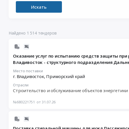
Искать
Найдено 1 514 тендеров
2026-
07-
Оказание услуг по испытанию средств защиты при 
31
Владивосток - структурного подразделения Дальн
10:31:31
:
Место поставки
г. Владивосток,
Приморский край
2026-
08-
Отрасли
13
Строительство и обслуживание объектов энергетики 
08:00:00
:
№680221751
от 31.07.26
Тендер
на
2026-
оказание
07-
услуг
Поставка стиральной машины для нужд Пассажирс