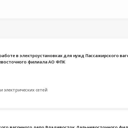
работе в электроустановках для нужд Пассажирского ваг
евосточного филиала АО ФПК
и электрических сетей
кого вагонного депо Владивосток Дальневосточного фи