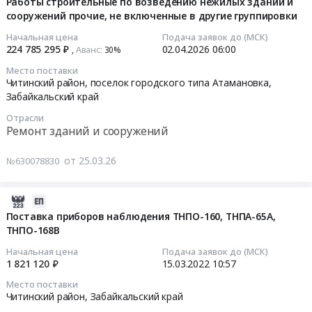
04-
Работы строительные по возведению нежилых зданий и
403887
Предмет
на
строительные
сооружений прочие, не включенные в другие группировки
03
руб.
тендера:
поставку
по
15:00:25
Начальная цена
Подача заявок до (МСК)
Поставка
электродвигателей
возведению
224 785 295 ₽
02.04.2026
06:00
Аванс:
,
30%‍
редуктора
at
нежилых
2026-
Место поставки
цилиндрического
Читинский
зданий
04-
Читинский район, поселок городского типа Атамановка,
двухступенчатого
р-
и
02
Забайкальский край
горизонтального
он,
сооружений
06:00:00
Отрасли
1Ц2У-250.
пгт.Атамановка,
прочие,
Ремонт зданий и сооружений
Цена:
Забайкальский
не
Тендер
413000
край
включенные
на
от 25.03.26
№630078830
руб.
,
в
работы
Russia,
другие
строительные
RU
группировки
2022-
по
Забайкальский
at
03-
возведению
Поставка приборов наблюдения ТНПО-160, ТНПА-65А,
край
Читинский
ТНПО-168В
15
нежилых
Генераторы,
район,
10:57:05
зданий
Начальная цена
Подача заявок до (МСК)
Трансформаторы,
поселок
и
1 821 120 ₽
15.03.2022
10:57
Электродвигатели,
городского
2022-
сооружений
Место поставки
Реакторы,
типа
03-
прочие,
Читинский район,
Забайкальский край
Энергетические
Атамановка,
15
не