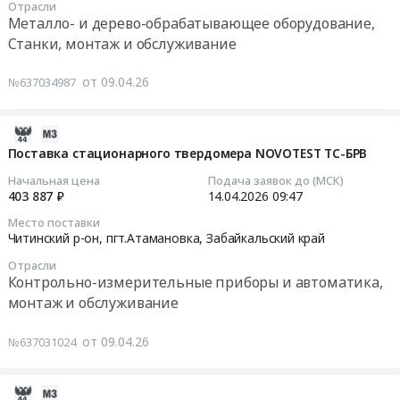
Отрасли
Russia,
Атамановка,
14
не
Металло- и дерево-обрабатывающее оборудование,
RU
Забайкальский
10:11:00
включенные
Станки, монтаж и обслуживание
Забайкальский
край
в
край
,
Тендер
другие
от 09.04.26
№637034987
Прочее
Russia,
на
группировки
оборудование
RU
поставку
Тендер
промышленного
Забайкальский
верстака
на
2026-
назначения
край
слесарного
работы
04-
Поставка стационарного твердомера NOVOTEST ТС-БРВ
Предмет
Ремонт
одноместного
строительные
10
Начальная цена
Подача заявок до (МСК)
тендера:
зданий
Тендер
по
09:56:03
403 887 ₽
14.04.2026
09:47
Поставка
и
на
возведению
Место поставки
редуктора
сооружений
поставку
нежилых
2026-
Читинский р-он, пгт.Атамановка,
Забайкальский край
цилиндрического
Предмет
верстака
зданий
04-
двухступенчатого
тендера:
слесарного
Отрасли
и
14
Контрольно-измерительные приборы и автоматика,
горизонтального
Работы
одноместного
сооружений
09:47:00
монтаж и обслуживание
1Ц2У-250.
строительные
at
прочие,
Цена:
по
Читинский
не
Тендер
от 09.04.26
№637031024
545192
возведению
р-
включенные
на
руб.
нежилых
он,
в
поставку
зданий
пгт.Атамановка,
другие
стационарного
2026-