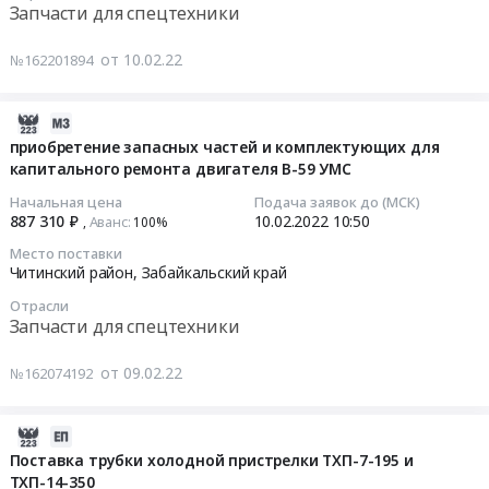
область
Запчасти для спецтехники
гидромоторов.
условиях
Забайкальский
Цена:
труда
Тендер
край
от 10.02.22
№162201894
960406.8
Тендер
на
Еврейская
руб.
на
приобретение
АО
оказание
запасных
Чукотский
2022-
услуг:
частей
АО
02-
приобретение запасных частей и комплектующих для
медицинский
и
Республика
капитального ремонта двигателя В-59 УМС
09
осмотр
комплектующих
Бурятия
10:59:07
Начальная цена
Подача заявок до (МСК)
работников
для
,
887 310 ₽
10.02.2022
10:50
Аванс:
,
100%‍
занятых
капитального
Russia,
2022-
Место поставки
во
ремонта
RU
02-
Читинский район,
Забайкальский край
вредных
двигателя
Республика
10
Отрасли
и
В-59
Саха
10:50:00
Запчасти для спецтехники
опасных
УМС
(Якутия)
условиях
Тендер
Запчасти
Тендер
от 09.02.22
№162074192
труда
на
для
на
at
приобретение
спецтехники
приобретение
Читинский
запасных
Предмет
запасных
2022-
район,
частей
тендера:
частей
02-
Поставка трубки холодной пристрелки ТХП-7-195 и
п.г.т.
и
приобретение
и
ТХП-14-350
09