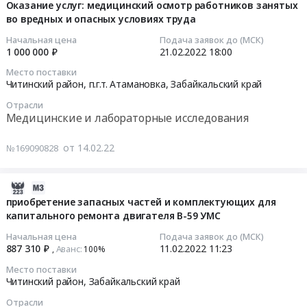
03-
,
Оказание услуг: медицинский осмотр работников занятых
обл,Сахалинская
район,
на
во вредных и опасных условиях труда
04
Russia,
обл,Забайкальский
Забайкальский
поставку
11:21:25
RU
край,Еврейская
край
Начальная цена
Подача заявок до (МСК)
гидромоторов
Забайкальский
Аобл,Чукотский
1 000 000 ₽
21.02.2022
18:00
,
Тендер
2022-
край
АО,Респ.
Russia,
Место поставки
на
02-
Предмет
Бурятия,
Читинский район, п.г.т. Атамановка,
Забайкальский край
RU
поставку
21
тендера:
Республика
Забайкальский
гидромоторов
Отрасли
18:00:00
Поставка
Саха
край
Медицинские и лабораторные исследования
at
насосов
(Якутия)
Предмет
Читинский
Тендер
для
Приморский
тендера:
от 14.02.22
№169090828
район,
на
ремонта
край
Поставка
Забайкальский
оказание
БКП.
Хабаровский
гидромоторов.
край
услуг:
Цена:
2022-
край
Цена:
,
медицинский
1906176.09
02-
Амурская
приобретение запасных частей и комплектующих для
1436814
Russia,
осмотр
капитального ремонта двигателя В-59 УМС
руб.
10
область
руб.
RU
работников
11:29:12
Камчатский
Начальная цена
Подача заявок до (МСК)
Забайкальский
занятых
край
887 310 ₽
11.02.2022
11:23
Аванс:
,
100%‍
край
во
2022-
Магаданская
Место поставки
Предмет
вредных
02-
область
Читинский район,
Забайкальский край
тендера:
и
11
Сахалинская
Поставка
Отрасли
опасных
11:23:00