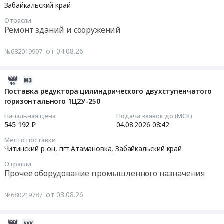
поставку
20
Забайкальский край
редуктора
04:00:00
Отрасли
цилиндрического
Ремонт зданий и сооружений
двухступенчатого
Тендер
горизонтального
на
от 04.08.26
№682019907
1Ц2У-250
работы
at
строительные
Читинский
2026-
по
р-
08-
возведению
Поставка редуктора цилиндрического двухступенчатого
он,
горизонтального 1Ц2У-250
06
нежилых
пгт.Атамановка,
10:21:18
зданий
Начальная цена
Подача заявок до (МСК)
Забайкальский
и
545 192 ₽
04.08.2026
08:42
край
2026-
сооружений
Место поставки
,
08-
прочие,
Читинский р-он, пгт.Атамановка,
Забайкальский край
Russia,
04
не
Отрасли
RU
08:42:00
включенные
Прочее оборудование промышленного назначения
Забайкальский
в
край
Тендер
другие
от 03.08.26
№680219787
Прочее
на
группировки
оборудование
поставку
Тендер
промышленного
редуктора
на
2026-