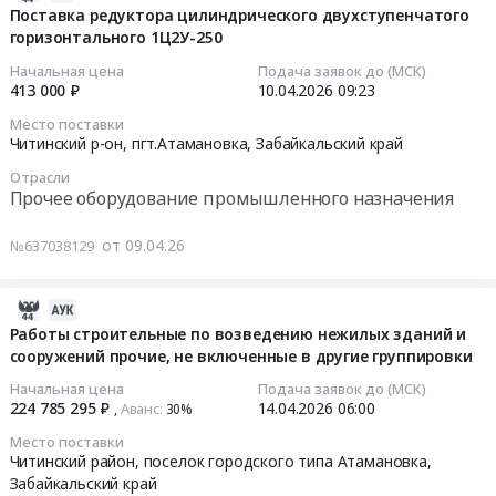
и
Забайкальский
группировки
твердомера
04-
Поставка редуктора цилиндрического двухступенчатого
сооружений
край
at
NOVOTEST
горизонтального 1Ц2У-250
10
прочие,
,
Читинский
ТС-
09:36:02
Начальная цена
Подача заявок до (МСК)
не
Russia,
район,
БРВ
413 000 ₽
10.04.2026
09:23
включенные
RU
поселок
Тендер
2026-
Место поставки
в
Забайкальский
городского
на
04-
Читинский р-он, пгт.Атамановка,
Забайкальский край
другие
край
типа
поставку
10
группировки.
Металло-
Атамановка,
Отрасли
стационарного
09:23:00
Прочее оборудование промышленного назначения
Цена:
и
Забайкальский
твердомера
232754521
дерево-
край
NOVOTEST
Тендер
от 09.04.26
№637038129
руб.
обрабатывающее
,
ТС-
на
оборудование,
Russia,
БРВ
поставку
Станки,
RU
at
редуктора
2026-
монтаж
Забайкальский
Читинский
цилиндрического
04-
Работы строительные по возведению нежилых зданий и
и
край
р-
двухступенчатого
сооружений прочие, не включенные в другие группировки
15
обслуживание
Ремонт
он,
горизонтального
08:03:11
Начальная цена
Подача заявок до (МСК)
Предмет
зданий
пгт.Атамановка,
1Ц2У-250
224 785 295 ₽
14.04.2026
06:00
Аванс:
,
30%‍
тендера:
и
Забайкальский
Тендер
2026-
поставка
Место поставки
сооружений
край
на
04-
Читинский район, поселок городского типа Атамановка,
верстака
Предмет
,
поставку
14
Забайкальский край
слесарного
тендера: