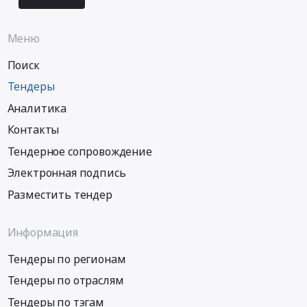
Russia,
RU
Забайкальский
Меню
край
Поиск
Предмет
тендера:
Тендеры
Поставка
Аналитика
запасных
частей
Контакты
для
Тендерное сопровождение
капитального
ремонта
Электронная подпись
двигателей
Разместить тендер
В-46.
Цена:
10337656.17
Информация
руб.
Тендеры по регионам
Тендеры по отраслям
Тендеры по тэгам