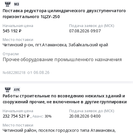
2026-
08-
Поставка редуктора цилиндрического двухступенчатого
горизонтального 1Ц2У-250
06
10:11:04
Начальная цена
Подача заявок до (МСК)
545 192 ₽
07.08.2026
09:07
2026-
Место поставки
08-
Читинский р-он, пгт.Атамановка,
Забайкальский край
07
Отрасли
09:07:00
Прочее оборудование промышленного назначения
Тендер
от 06.08.26
№682280218
на
поставку
редуктора
2026-
цилиндрического
08-
Работы строительные по возведению нежилых зданий и
двухступенчатого
сооружений прочие, не включенные в другие группировки
04
горизонтального
15:37:00
Начальная цена
Подача заявок до (МСК)
1Ц2У-250
232 754 521 ₽
20.08.2026
04:00
Аванс:
,
30%‍
Тендер
2026-
Место поставки
на
08-
Читинский район, поселок городского типа Атамановка,