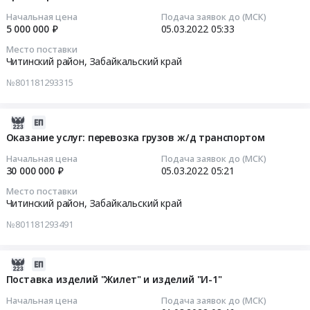
Читинский
оказание
05:33:43
тендера:
район,
Начальная цена
Подача заявок до (МСК)
услуг:
Поставка
5 000 000 ₽
05.03.2022
05:33
Забайкальский
Сопровождение
2022-
АКБ
край
Место поставки
закупочных
03-
12СТ-85РМ.
Читинский район,
Забайкальский край
,
процедур
05
Цена:
Russia,
Тендер
№801181293315
05:33:43
102211.3
RU
на
руб.
Забайкальский
оказание
Тендер
2022-
край
услуг:
на
03-
Оказание услуг: перевозка грузов ж/д транспортом
Предмет
Сопровождение
оказание
05
тендера:
закупочных
Начальная цена
Подача заявок до (МСК)
услуг:
05:21:08
Поставка
30 000 000 ₽
05.03.2022
05:21
процедур
перевозка
индикаторов
at
Место поставки
грузов
2022-
давления.
Читинский район,
Забайкальский край
Читинский
автомобильным
03-
Цена:
район,
транспортом
№801181293491
05
425265.12
Забайкальский
Тендер
05:21:08
руб.
край
на
2022-
,
оказание
Тендер
03-
Поставка изделий "Жилет" и изделий "И-1"
Russia,
услуг:
на
01
RU
перевозка
Начальная цена
Подача заявок до (МСК)
оказание
08:46:13