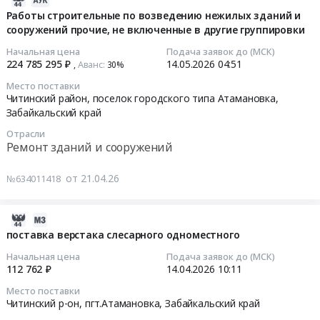
назначения
цилиндрического
работы
05-
Работы строительные по возведению нежилых зданий и
Предмет
двухступенчатого
строительные
сооружений прочие, не включенные в другие группировки
18
тендера:
горизонтального
по
12:51:21
Начальная цена
Подача заявок до (МСК)
Поставка
1Ц2У-250
возведению
224 785 295 ₽
14.05.2026
04:51
Аванс:
,
30%‍
редуктора
Тендер
нежилых
2026-
Место поставки
цилиндрического
на
зданий
05-
Читинский район, поселок городского типа Атамановка,
двухступенчатого
поставку
и
14
Забайкальский край
горизонтального
редуктора
сооружений
04:51:00
Отрасли
1Ц2У-250.
цилиндрического
прочие,
Ремонт зданий и сооружений
Цена:
двухступенчатого
не
Тендер
545192
горизонтального
включенные
на
от 21.04.26
№634011418
руб.
1Ц2У-250
в
работы
at
другие
строительные
Читинский
группировки
2026-
по
р-
at
04-
возведению
поставка верстака слесарного одноместного
он,
Читинский
10
нежилых
Начальная цена
Подача заявок до (МСК)
пгт.Атамановка,
район,
10:26:03
зданий
112 762 ₽
14.04.2026
10:11
Забайкальский
поселок
и
Место поставки
край
городского
2026-
сооружений
Читинский р-он, пгт.Атамановка,
Забайкальский край
,
типа
04-
прочие,