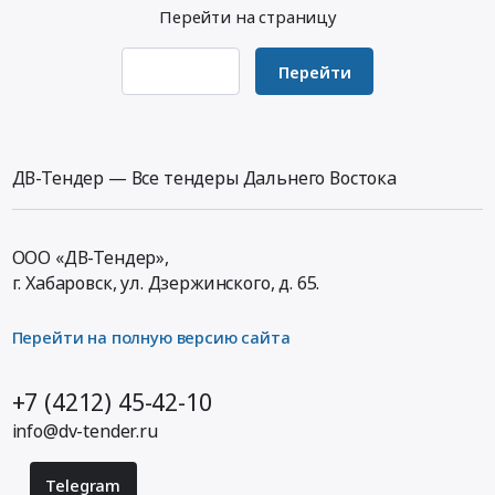
Предмет
Читинский
капитального
Перейти на страницу
тендера:
район,
ремонта
Поставка
Забайкальский
двигателей
Перейти
запасных
край
В-46
частей
,
Тендер
и
Russia,
на
комплектующих.
RU
поставку
Цена:
ДВ-Тендер — Все тендеры Дальнего Востока
Забайкальский
запасных
24968440.2
край
частей
руб.
Предмет
для
тендера:
ООО «ДВ-Тендер»,
капитального
Поставка
г. Хабаровск,
ул. Дзержинского, д. 65
.
ремонта
запасных
двигателей
частей
В-46
Перейти на полную версию сайта
и
at
комплектующих.
Читинский
+7 (4212) 45-42-10
Цена:
район,
24968440.2
info@dv-tender.ru
Забайкальский
руб.
край
,
Telegram