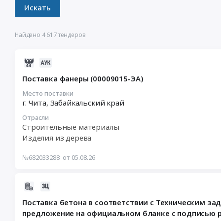
Найдено 4 617 тендеров
2026-
08-
Поставка фанеры (00009015-ЭА)
05
03:41:17
Место поставки
г. Чита,
Забайкальский край
:
2026-
Отрасли
08-
Строительные материалы
13
Изделия из дерева
01:00:00
:
№682033288
от 05.08.26
Тендер
на
2026-
поставку
08-
фанеры
Поставка бетона в соответствии с Техническим з
05
(00009015-
предложение на официальном бланке с подписью 
17:08:11
ЭА)