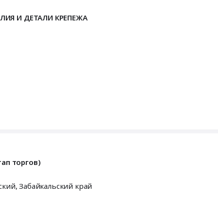
ЕЛИЯ И ДЕТАЛИ КРЕПЕЖА
танки, монтаж и обслуживание
щей промышленности, монтаж и обслуживание
тап торгов)
чевский,
Забайкальский край