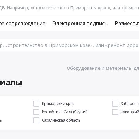
ое сопровождение
Электронная подпись
Размести
Оборудование и материалы дл
риалы
й
Приморский край
Хабаровс
Республика Саха (Якутия)
Чукотски
ь
Сахалинская область