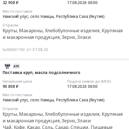
09:42:31
32 908 ₽
17.08.2026
06:00
риса
при
Место поставки
at
вредных
2026-
Намский улус, село Намцы,
Республика Саха (Якутия)
Намский
условиях
08-
улус,
труда,
Отрасли
17
Крупы, Макароны, Хлебобулочные изделия, Крупяная
село
для
06:00:00
и макаронная продукция, Зерно, Злаки
Намцы,
замены
Республика
молока
Тендер
Саха
от 07.08.26
at
№689001709
на
(Якутия)
г.
поставку
,
Якутск,
макаронных
2026-
Russia,
Республика
изделий,
08-
Поставка круп, масла подсолнечного
RU
Саха
гороха
07
Республика
(Якутия)
Начальная цена
Подача заявок до (МСК)
Тендер
09:42:30
90 808 ₽
17.08.2026
06:00
Саха
,
на
(Якутия)
Russia,
Место поставки
поставку
2026-
Намский улус, село Намцы,
Республика Саха (Якутия)
Крупы,
RU
макаронных
08-
Макароны,
Республика
изделий,
Отрасли
17
Хлебобулочные
Саха
Крупы, Макароны, Хлебобулочные изделия, Крупяная
гороха
06:00:00
изделия,
(Якутия)
и макаронная продукция, Зерно, Злаки
at
Крупяная
Детское
Чай, Кофе, Какао, Соль, Сахар, Специи, Пищевые
Намский