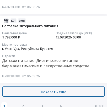
RU
(мясо
Тендер
Амурская
от 06.08.26
№682285881
говядина,
на
область
мясные
поставку
Химические
субпродукты)
продуктов
2026-
реактивы,
at
питания
08-
Поставка энтерального питания
Кислоты,
Заиграевский
(лагерь)
06
Щелочи
Начальная цена
Подача заявок до (МСК)
район,
Тендер
12:05:31
1 792 000 ₽
13.08.2026
03:00
Предмет
село
на
тендера:
Место поставки
Новая
поставку
2026-
г. Улан-Удэ,
Республика Бурятия
Поставка
Брянь,
продуктов
08-
наборов
Республика
питания
Отрасли
13
реагентов
Детское питание, Диетическое питание
Бурятия
(лагерь)
03:00:00
для
Фармацевтические и лекарственные средства
,
at
нужд
Russia,
г.
Тендер
Амурского
от 06.08.26
№682284983
RU
Якутск,
на
филиала
Республика
Республика
поставку
ФГБУ
Бурятия
Саха
энтерального
АПК
Показать еще
Мясо,
(Якутия)
питания
НАЦРЫБА.
Мясные
,
Тендер
Цена:
продукты,
Russia,
на
1
2
3
4
...
8 780
3586522