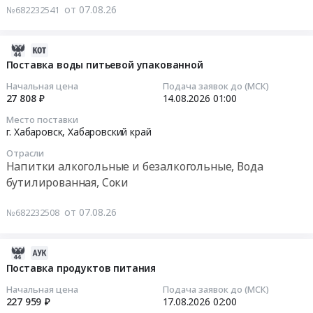
от 07.08.26
№682232541
,
Сахалинская
на
Russia,
область
поставку
RU
,
соли
2026-
Приморский
Russia,
пищевой
08-
Поставка воды питьевой упакованной
край
RU
Тендер
07
Начальная цена
Подача заявок до (МСК)
Птица,
Сахалинская
на
00:23:02
27 808 ₽
14.08.2026
01:00
Яйцо,
область
поставку
Продукция
Детское
Место поставки
соли
2026-
г. Хабаровск,
Хабаровский край
птицеводства
питание,
пищевой
08-
Предмет
Диетическое
at
Отрасли
14
тендера:
Напитки алкогольные и безалкогольные, Вода
питание
Амурский
01:00:00
Мясо
Предмет
бутилированная, Соки
район,
кур,
тендера:
рабочий
Тендер
в
Поставка
от 07.08.26
№682232508
поселок
на
том
энтерального
Эльбан,
поставку
числе
питания.
Хабаровский
воды
2026-
цыплят
Цена:
край
питьевой
08-
Поставка продуктов питания
(включая
2203000
,
упакованной
06
цыплят-
руб.
Начальная цена
Подача заявок до (МСК)
Russia,
Тендер
16:44:22
227 959 ₽
17.08.2026
02:00
бройлеров)
RU
на