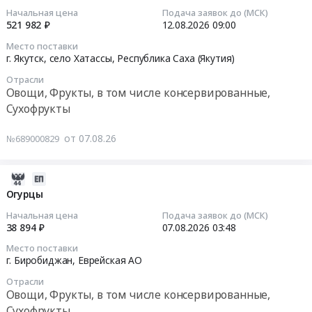
на
at
07
Начальная цена
Подача заявок до (МСК)
52967
поставку
Хоринский
04:51:02
521 982 ₽
12.08.2026
09:00
руб.
продуктов
район,
Место поставки
питания
улус
2026-
г. Якутск, село Хатассы,
Республика Саха (Якутия)
(овощи
Кульский
08-
и
Отрасли
Станок;
12
Овощи, Фрукты, в том числе консервированные,
фрукты
Хоринский
09:00:00
Сухофрукты
свежие)
район,
на
село
Тендер
от 07.08.26
№689000829
4
Санномыск,
на
кв.
Республика
поставку
2026
Бурятия
продуктов
2026-
г.
,
питания
08-
Огурцы
для
Russia,
(овощи,
07
Начальная цена
Подача заявок до (МСК)
нужд
RU
фрукты)
07:55:02
38 894 ₽
07.08.2026
03:48
КГБУСО
Республика
Тендер
Артемовский
Место поставки
Бурятия
на
2026-
г. Биробиджан,
Еврейская АО
дИПИ
Мясо,
поставку
08-
at
Мясные
продуктов
Отрасли
07
Овощи, Фрукты, в том числе консервированные,
г.
продукты,
питания
03:48:38
Артем,
Сухофрукты
Продукция