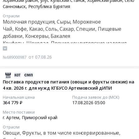
Хоринский район, улус Кульский Станок; Хоринский район, село
край
питания
08-
Санномыск,
Республика Бурятия
Мясо,
at
14
Мясные
Отрасли
г.
11:44:00
Молочная продукция, Сыры, Мороженое
продукты,
Благовещенск,
Чай, Кофе, Какао, Соль, Сахар, Специи, Пищевые
Продукция
Амурская
Тендер
добавки, Консервы, Бакалея
животноводства
область
на
и
Конфеты, Шоколад, Прочие кондитерские изделия
,
поставку
охоты
Russia,
продуктов
Предмет
от 07.08.26
№689000987
RU
питания
тендера:
Амурская
Тендер
Поставка
область
на
2026-
продуктов
Детское
поставку
08-
Поставка продуктов питания (овощи и фрукты свежие) на
питания
питание,
продуктов
4 кв. 2026 г. для нужд КГБУСО Артемовский дИПИ
07
(мясо).
Диетическое
питания
05:31:36
Цена:
Начальная цена
Подача заявок до (МСК)
питание
at
364 779 ₽
17.08.2026
05:00
500433
Предмет
Хоринский
2026-
руб.
тендера:
Место поставки
район,
08-
г. Артем,
Приморский край
Поставка
улус
17
энтерального
Отрасли
Кульский
05:00:00
Овощи, Фрукты, в том числе консервированные,
питания.
Станок;