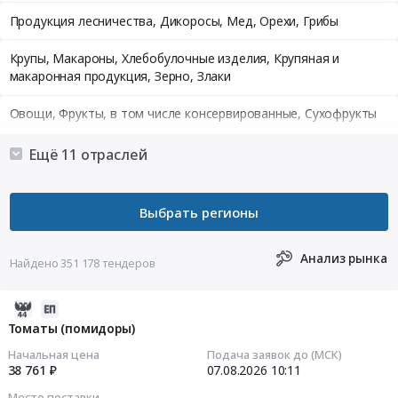
Продукция лесничества, Дикоросы, Мед, Орехи, Грибы
Крупы, Макароны, Хлебобулочные изделия, Крупяная и
макаронная продукция, Зерно, Злаки
Овощи, Фрукты, в том числе консервированные, Сухофрукты
Молочная продукция, Сыры, Мороженое
Ещё 11 отраслей
Напитки алкогольные и безалкогольные, Вода
бутилированная, Соки
Чай, Кофе, Какао, Соль, Сахар, Специи, Пищевые добавки,
Анализ рынка
Консервы, Бакалея
Найдено 351 178 тендеров
Конфеты, Шоколад, Прочие кондитерские изделия
2026-
08-
Томаты (помидоры)
Детское питание, Диетическое питание
07
Начальная цена
Подача заявок до (МСК)
10:15:03
38 761 ₽
07.08.2026
10:11
Корма для животных
Место поставки