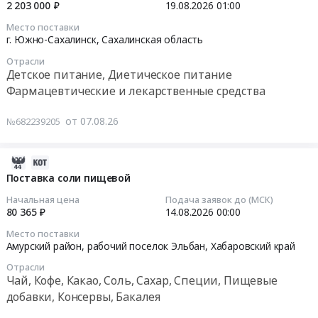
цыплят
03:33:32
2 203 000 ₽
19.08.2026
01:00
и
консервированные,
Сухофрукты
(включая
фрукты
Сухофрукты
Место поставки
Предмет
цыплят-
2026-
свежие)
г. Южно-Сахалинск,
Сахалинская область
Предмет
тендера:
бройлеров)
08-
на
тендера:
Огурцы.
Отрасли
замороженное
19
4
Поставка
Детское питание, Диетическое питание
Цена:
Тендер:
01:00:00
кв.
продуктов
Фармацевтические и лекарственные средства
38894
Мясо
2026
питания
руб.
кур,
Тендер
г.
(овощи,
от 07.08.26
№682239205
в
на
для
фрукты).
том
поставку
нужд
Цена:
числе
энтерального
2026-
КГБУСО
521982
цыплят
питания
08-
Поставка соли пищевой
Артемовский
руб.
(включая
Тендер
07
дИПИ.
Начальная цена
Подача заявок до (МСК)
цыплят-
на
01:42:02
Цена:
80 365 ₽
14.08.2026
00:00
бройлеров)
поставку
364779
Место поставки
замороженное
энтерального
2026-
руб.
Амурский район, рабочий поселок Эльбан,
Хабаровский край
at
питания
08-
г.
at
Отрасли
14
Чай, Кофе, Какао, Соль, Сахар, Специи, Пищевые
Дальнереченск,
г.
00:00:00
добавки, Консервы, Бакалея
Приморский
Южно-
край
Сахалинск,
Тендер