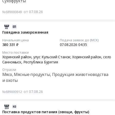
Цена:
Сухофрукты
Хоринский
Тендер
525719
район,
на
руб.
от 07.08.26
№689000849
село
поставку
Санномыск,
продуктов
Республика
питания
2026-
Бурятия
(овощи
08-
Говядина замороженная
,
и
07
Начальная цена
Подача заявок до (МСК)
Russia,
фрукты
05:09:36
380 331 ₽
07.08.2026
04:35
RU
свежие)
Республика
Место поставки
на
2026-
Хоринский район, улус Кульский Станок; Хоринский район, село
Бурятия
4
08-
Санномыск,
Республика Бурятия
Молочная
кв.
07
продукция,
Отрасли
2026
04:35:32
Мясо, Мясные продукты, Продукция животноводства
Сыры,
г.
и охоты
Мороженое
для
Тендер:
Предмет
нужд
Говядина
от 07.08.26
№689000912
тендера:
КГБУСО
замороженная
Поставка
Артемовский
Тендер:
продуктов
дИПИ
Говядина
2026-
питания.
Тендер
замороженная
08-
Поставка продуктов питания (овощи, фрукты)
Цена: