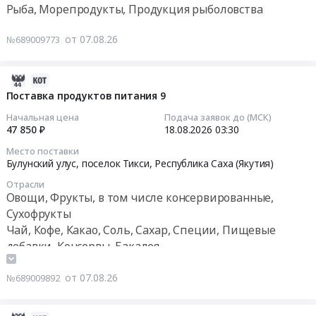
сладкий).
RU
Рыба, Морепродукты, Продукция рыболовства
at
Тендер
Цена:
Республика
Сунтарский
на
13855
Саха
от 07.08.26
№689009773
улус,
поставку
руб.
(Якутия)
село
мяса,рыбы
Чай,
Сунтар,
и
2026-
Кофе,
Республика
прочих
08-
Поставка продуктов питания 9
Какао,
Саха
продуктов
07
Соль,
Начальная цена
Подача заявок до (МСК)
(Якутия)
питания
08:00:59
47 850 ₽
18.08.2026
03:30
Сахар,
,
Тендер
Специи,
Russia,
Место поставки
на
2026-
Пищевые
Булунский улус, поселок Тикси,
Республика Саха (Якутия)
RU
поставку
08-
добавки,
Республика
мяса,рыбы
Отрасли
18
Консервы,
Саха
Овощи, Фрукты, в том числе консервированные,
и
03:30:00
Бакалея
(Якутия)
Сухофрукты
прочих
Предмет
Молочная
Чай, Кофе, Какао, Соль, Сахар, Специи, Пищевые
продуктов
Тендер
тендера:
продукция,
добавки, Консервы, Бакалея
питания
на
Поставка
Сыры,
at
поставку
продуктов
Мороженое
Хабаровский
от 07.08.26
№689009892
продуктов
питания
Предмет
край,
питания
(Джем
тендера:
Хабаровский
9