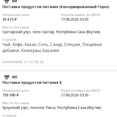
2026-
яблочный,
Поставка
край
Тендер
08-
персиковый,
Поставка продуктов питания (Консервированный Горох)
продуктов
,
на
07
земляничный).
питания
Russia,
Начальная цена
Подача заявок до (МСК)
поставку
08:00:59
Цена:
(Сгущенное
16 615 ₽
17.08.2026
03:30
RU
продуктов
71677
молоко).
Хабаровский
Место поставки
питания
2026-
руб.
Цена:
край
Сунтарский улус, село Сунтар,
Республика Саха (Якутия)
9
08-
42329
Мясо,
at
Отрасли
17
руб.
Мясные
Чай, Кофе, Какао, Соль, Сахар, Специи, Пищевые
Булунский
03:30:00
продукты,
добавки, Консервы, Бакалея
улус,
Продукция
поселок
Тендер
животноводства
Тикси,
от 07.08.26
№689009898
на
и
Республика
поставку
охоты
Саха
продуктов
2026-
Предмет
(Якутия)
питания
08-
Поставка продуктов питания 8
тендера:
,
(Консервированный
07
Поставка
Russia,
Начальная цена
Подача заявок до (МСК)
Горох)
08:00:59
мяса,рыбы
159 990 ₽
17.08.2026
03:30
RU
Тендер
и
Республика
Место поставки
на
2026-
прочих
Булунский улус, поселок Тикси,
Республика Саха (Якутия)
Саха
поставку
08-
продуктов
(Якутия)
продуктов
Отрасли
17