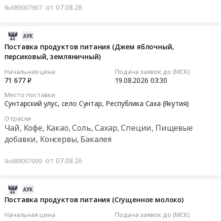
Тендер
Овощи,
Республика
от 07.08.26
№689007907
at
на
Фрукты,
Саха
Булунский
поставку
в
(Якутия)
улус,
продуктов
2026-
том
Мясо,
поселок
питания
08-
числе
Поставка продуктов питания (Джем яблочный,
Мясные
Тикси,
(Перец
персиковый, земляничный)
07
консервированные,
продукты,
Республика
сладкий)
08:31:08
Сухофрукты
Продукция
Начальная цена
Подача заявок до (МСК)
Саха
Тендер
Предмет
71 677 ₽
19.08.2026
03:30
животноводства
(Якутия)
на
2026-
тендера:
и
Место поставки
,
поставку
08-
Поставка
охоты
Сунтарский улус, село Сунтар,
Республика Саха (Якутия)
Russia,
продуктов
19
продуктов
Предмет
RU
Отрасли
питания
03:30:00
питания
тендера:
Чай, Кофе, Какао, Соль, Сахар, Специи, Пищевые
Республика
(Перец
(Лук
Поставка
добавки, Консервы, Бакалея
Саха
сладкий)
Тендер
сухой,
продуктов
(Якутия)
at
на
масло
питания
от 07.08.26
№689007009
Чай,
Сунтарский
поставку
растительное,
(мясо,
Кофе,
улус,
продуктов
молоко
масло,
Какао,
село
питания
питьевое,
2026-
овощи,
Соль,
Сунтар,
(Джем
овощные
08-
Поставка продуктов питания (Сгущенное молоко)
рис).
Сахар,
Республика
яблочный,
супы
07
Цена:
Начальная цена
Подача заявок до (МСК)
Специи,
Саха
персиковый,
и
08:31:07