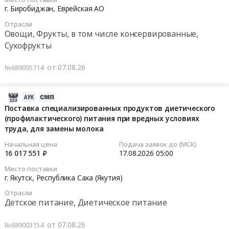
2026-
Цветы, Семена, Саженцы
г. Биробиджан,
Еврейская АО
08-
Отрасли
07
Табачная продукция
Овощи, Фрукты, в том числе консервированные,
10:11:17
Сухофрукты
Прочие продукты питания
Тендер
от 07.08.26
№689005714
на
Прочая продукция сельского хозяйства, животноводства,
томаты
рыболовства, охоты
(помидоры)
2026-
Тендер
08-
Поставка специализированных продуктов диетического
на
(профилактического) питания при вредных условиях
07
томаты
труда, для замены молока
10:03:34
(помидоры)
Начальная цена
Подача заявок до (МСК)
at
2026-
16 017 551 ₽
17.08.2026
05:00
г.
08-
Место поставки
Биробиджан,
17
г. Якутск,
Республика Саха (Якутия)
Еврейская
05:00:00
Отрасли
АО
Детское питание, Диетическое питание
,
Тендер
Russia,
на
от 07.08.26
№689003154