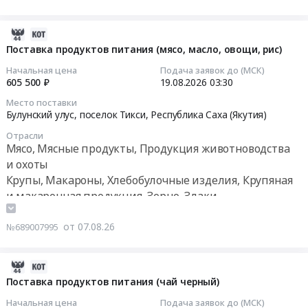
(Лук
руб.
Зерно,
Russia,
сухой,
Злаки
RU
масло
2026-
Предмет
Республика
растительное,
08-
Поставка продуктов питания (мясо, масло, овощи, рис)
тендера:
Саха
молоко
07
Поставка
(Якутия)
Начальная цена
Подача заявок до (МСК)
питьевое,
09:09:36
605 500 ₽
19.08.2026
03:30
макаронных
Крупы,
овощные
изделий,
Макароны,
Место поставки
супы
2026-
гороха.
Булунский улус, поселок Тикси,
Республика Саха (Якутия)
Хлебобулочные
и
08-
Цена:
изделия,
Отрасли
закуски
19
32908
Крупяная
Мясо, Мясные продукты, Продукция животноводства
консервированные)
03:30:00
руб.
и
и охоты
Тендер
макаронная
Крупы, Макароны, Хлебобулочные изделия, Крупяная
на
Тендер
продукция,
и макаронная продукция, Зерно, Злаки
поставку
на
Зерно,
Овощи, Фрукты, в том числе консервированные,
продуктов
поставку
Злаки
Сухофрукты
от 07.08.26
питания
№689007995
продуктов
Предмет
(Лук
питания
тендера:
сухой,
(мясо,
2026-
Поставка
масло
масло,
08-
Поставка продуктов питания (чай черный)
круп,
растительное,
овощи,
07
масла
молоко
Начальная цена
Подача заявок до (МСК)
рис)