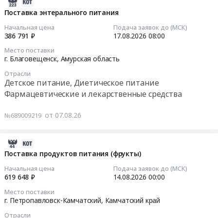
2026-
Соль,
Саха
сметаны
08-
Поставка энтерального питания
Сахар,
(Якутия)
Тендер
07
Специи,
Начальная цена
Подача заявок до (МСК)
,
на
07:22:03
386 791 ₽
17.08.2026
08:00
Пищевые
Russia,
поставку
добавки,
RU
Место поставки
сметаны
2026-
Консервы,
г. Благовещенск,
Амурская область
Республика
at
08-
Бакалея
Саха
Отрасли
г.
17
Предмет
(Якутия)
Детское питание, Диетическое питание
Комсомольск-
08:00:00
тендера:
Рыба,
Фармацевтические и лекарственные средства
на-
Поставка
Морепродукты,
Амуре,
Тендер
продуктов
Продукция
от 07.08.26
№689009219
Хабаровский
на
питания
рыболовства
край
поставку
(Консервированный
Предмет
,
энтерального
2026-
Горох).
тендера:
Russia,
питания
08-
Поставка продуктов питания (фрукты)
Цена:
Поставка
RU
Тендер
07
16615
продуктов
Начальная цена
Подача заявок до (МСК)
Хабаровский
на
06:31:06
руб.
619 648 ₽
14.08.2026
00:00
питания
край
поставку
8.
Место поставки
Молочная
энтерального
2026-
Цена:
г. Петропавловск-Камчатский,
Камчатский край
продукция,
питания
08-
159990
Сыры,
at
Отрасли
14