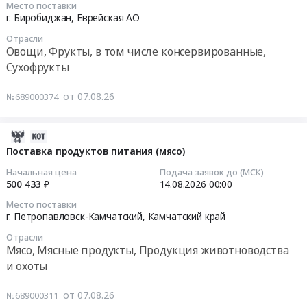
тендера:
Место поставки
,
сыр)
2026-
г. Биробиджан,
Еврейская АО
Поставка
Russia,
Тендер
08-
продуктов
RU
Отрасли
на
07
питания
Овощи, Фрукты, в том числе консервированные,
Республика
поставку
05:24:58
(рыба,
Сухофрукты
Саха
продуктов
рыбная
(Якутия)
питания
Тендер
продукция).
от 07.08.26
Овощи,
№689000374
(масло
на
Цена:
Фрукты,
сливочное,
томаты
47424
в
сыр)
(помидоры)
2026-
руб.
том
at
Тендер
08-
Поставка продуктов питания (мясо)
числе
г.
на
07
консервированные,
Начальная цена
Подача заявок до (МСК)
Петропавловск-
томаты
05:43:02
500 433 ₽
14.08.2026
00:00
Сухофрукты
Камчатский,
(помидоры)
Предмет
Место поставки
Камчатский
at
2026-
г. Петропавловск-Камчатский,
Камчатский край
тендера:
край
г.
08-
Поставка
,
Биробиджан,
Отрасли
14
продуктов
Мясо, Мясные продукты, Продукция животноводства
Russia,
Еврейская
00:00:00
питания
и охоты
RU
АО
(овощи).
Камчатский
,
Тендер
Цена:
от 07.08.26
край
№689000311
Russia,
на