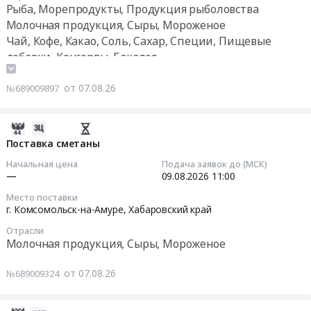
питания.
Овощи,
Рыба, Морепродукты, Продукция рыболовства
питания
03:30:00
Цена:
Фрукты,
Молочная продукция, Сыры, Мороженое
(Консервированный
9794532
в
Чай, Кофе, Какао, Соль, Сахар, Специи, Пищевые
Горох)
Тендер
руб.
том
добавки, Консервы, Бакалея
at
на
числе
Сунтарский
поставку
консервированные,
улус,
от 07.08.26
№689009897
продуктов
Сухофрукты
село
питания
Предмет
Сунтар,
8
2026-
тендера:
Республика
Тендер
08-
Поставка сметаны
Поставка
Саха
на
07
продуктов
(Якутия)
Начальная цена
Подача заявок до (МСК)
поставку
07:46:41
питания
—
09.08.2026
11:00
,
продуктов
9.
Russia,
Место поставки
питания
2026-
Цена:
г. Комсомольск-на-Амуре,
Хабаровский край
RU
8
08-
47850
Республика
at
Отрасли
09
руб.
Саха
Молочная продукция, Сыры, Мороженое
Булунский
11:00:00
(Якутия)
улус,
Чай,
от 07.08.26
поселок
№689009324
Тендер
Кофе,
Тикси,
на
Какао,
Республика
поставку