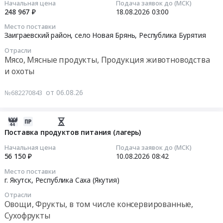
продуктов
Начальная цена
Подача заявок до (МСК)
Предмет
АПК
248 967 ₽
18.08.2026
03:00
питания.
тендера:
НАЦРЫБА
2026-
Цена:
Место поставки
Молоко
Тендер
08-
Заиграевский район, село Новая Брянь,
Республика Бурятия
227959
питьевое
на
18
руб.
ультрапастеризованное.
Отрасли
поставку
03:00:00
Мясо, Мясные продукты, Продукция животноводства
Цена:
наборов
и охоты
391671
реагентов
Тендер
руб.
для
на
от 06.08.26
№682270843
нужд
поставку
Амурского
продуктов
филиала
питания
2026-
ФГБУ
(мясо
08-
Поставка продуктов питания (лагерь)
АПК
говядина,
06
Начальная цена
Подача заявок до (МСК)
НАЦРЫБА
мясные
12:18:06
56 150 ₽
10.08.2026
08:42
at
субпродукты)
Благовещенск,
Место поставки
Тендер
2026-
г. Якутск,
Республика Саха (Якутия)
Амурская
на
08-
область
Отрасли
поставку
10
Овощи, Фрукты, в том числе консервированные,
,
продуктов
08:42:00
Russia,
Сухофрукты
питания