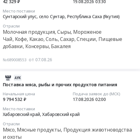
605500
42 329 ₽
19.08.2026
03:30
Пищевые
(Якутия)
земляничный)
закуски
руб.
добавки,
Место поставки
,
Тендер
консервированные).
2026-
Сунтарский улус, село Сунтар,
Республика Саха (Якутия)
Консервы,
Russia,
на
Цена:
08-
Бакалея
RU
Отрасли
поставку
214300
19
Предмет
Молочная продукция, Сыры, Мороженое
Республика
продуктов
руб.
03:30:00
тендера:
Чай, Кофе, Какао, Соль, Сахар, Специи, Пищевые
Саха
питания
Поставка
добавки, Консервы, Бакалея
(Якутия)
(Джем
Тендер
продуктов
Овощи,
яблочный,
на
питания
от 07.08.26
Фрукты,
№689008553
персиковый,
поставку
(чай
в
земляничный)
продуктов
черный).
том
at
питания
2026-
Цена:
числе
Сунтарский
(Сгущенное
08-
Поставка мяса, рыбы и прочих продуктов питания
4050
консервированные,
улус,
молоко)
07
руб.
Сухофрукты
Начальная цена
Подача заявок до (МСК)
село
Тендер
08:06:39
9 794 532 ₽
17.08.2026
02:00
Предмет
Сунтар,
на
тендера:
Место поставки
Республика
поставку
2026-
Хабаровский край,
Хабаровский край
Поставка
Саха
продуктов
08-
продуктов
(Якутия)
питания
Отрасли
17
питания
Мясо, Мясные продукты, Продукция животноводства
,
(Сгущенное
02:00:00
(Перец
и охоты
Russia,
молоко)