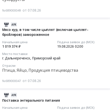
(овощи,
Приморский
животноводства
фрукты)
Тендер:
край
от 07.08.26
№689000049
и
at
Огурцы
,
охоты
г.
Тендер:
Russia,
Предмет
Якутск,
Огурцы
2026-
RU
тендера:
село
at
08-
Мясо кур, в том числе цыплят (включая цыплят-
Приморский
Говядина
Хатассы,
г.
бройлеров) замороженное
07
край
замороженная.
Республика
Биробиджан,
03:58:02
Начальная цена
Подача заявок до (МСК)
Овощи,
Цена:
Саха
Еврейская
1 019 374 ₽
19.08.2026
02:00
Фрукты,
380331
(Якутия)
АО
2026-
в
руб.
Место поставки
,
,
08-
г. Дальнереченск,
Приморский край
том
Russia,
Russia,
19
числе
RU
Отрасли
RU
02:00:00
консервированные,
Птица, Яйцо, Продукция птицеводства
Республика
Еврейская
Сухофрукты
Саха
АО
Тендер:
Предмет
от 07.08.26
№689000047
(Якутия)
Овощи,
Мясо
тендера:
Овощи,
Фрукты,
кур,
Поставка
Фрукты,
в
в
2026-
продуктов
в
том
том
08-
Поставка энтерального питания
питания
том
числе
числе
07
(овощи
Начальная цена
Подача заявок до (МСК)
числе
консервированные,