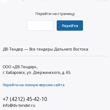
Продукция
RU
поставку
руб.
животноводства
Республика
энтерального
и
Саха
Перейти на страницу
питания
охоты
(Якутия)
at
Предмет
Овощи,
г.
Перейти
тендера:
Фрукты,
Улан-
Поставка
в
Удэ,
продуктов
том
Республика
питания
числе
Бурятия
ДВ-Тендер — Все тендеры Дальнего Востока
(мясо
консервированные,
,
говядина,
Сухофрукты
Russia,
мясные
Предмет
RU
субпродукты).
тендера:
ООО «ДВ-Тендер»,
Республика
Цена:
Поставка
г. Хабаровск,
ул. Дзержинского, д. 65
.
Бурятия
248967
продуктов
Детское
руб.
питания
питание,
Перейти на полную версию сайта
(лагерь).
Диетическое
Цена:
питание
+7 (4212) 45-42-10
56150
Предмет
руб.
info@dv-tender.ru
тендера: