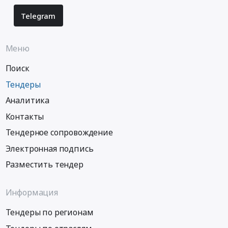
Поставка
энтерального
Telegram
питания.
Цена:
1792000
Меню
руб.
Поиск
Тендеры
Аналитика
Контакты
Тендерное сопровождение
Электронная подпись
Разместить тендер
Информация
Тендеры по регионам