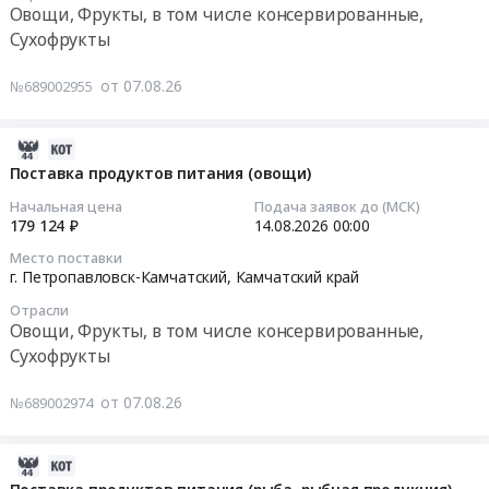
руб.
Овощи, Фрукты, в том числе консервированные,
Мороженое
г.
00:00:00
Сухофрукты
Предмет
Благовещенск,
тендера:
Амурская
Тендер
от 07.08.26
Поставка
№689002955
область
на
сметаны.
,
поставку
Цена:
Russia,
продуктов
2026-
0
RU
питания
08-
Поставка продуктов питания (овощи)
руб.
Амурская
(фрукты)
07
Начальная цена
Подача заявок до (МСК)
область
Тендер
06:31:04
179 124 ₽
14.08.2026
00:00
Детское
на
питание,
Место поставки
поставку
2026-
г. Петропавловск-Камчатский,
Камчатский край
Диетическое
продуктов
08-
питание
питания
Отрасли
14
Овощи, Фрукты, в том числе консервированные,
Предмет
(фрукты)
00:00:00
тендера:
Сухофрукты
at
Поставка
г.
Тендер
энтерального
от 07.08.26
№689002974
Петропавловск-
на
питания.
Камчатский,
поставку
Цена:
Камчатский
продуктов
2026-
386791
край
питания
08-