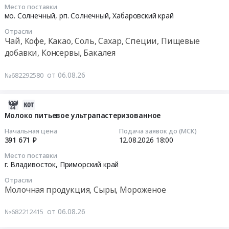
замороженное.
Хабаровский
Место поставки
поставку
2026-
Цена:
мо. Солнечный, рп. Солнечный,
Хабаровский край
край
воды
08-
1019374
Чай,
питьевой
Отрасли
17
руб.
Чай, Кофе, Какао, Соль, Сахар, Специи, Пищевые
Кофе,
упакованной
02:00:00
Какао,
добавки, Консервы, Бакалея
at
Соль,
г.
Тендер
Сахар,
от 06.08.26
№682292580
Хабаровск,
на
Специи,
Хабаровский
поставку
Пищевые
край
продуктов
2026-
добавки,
,
питания
08-
Молоко питьевое ультрапастеризованное
Консервы,
Russia,
Тендер
06
Бакалея
Начальная цена
Подача заявок до (МСК)
RU
на
15:43:04
391 671 ₽
12.08.2026
18:00
Предмет
Хабаровский
поставку
тендера:
край
Место поставки
продуктов
2026-
Поставка
г. Владивосток,
Приморский край
Напитки
питания
08-
соли
алкогольные
at
Отрасли
12
пищевой.
Молочная продукция, Сыры, Мороженое
и
мо.
18:00:00
Цена:
безалкогольные,
Солнечный,
80365
от 06.08.26
Вода
№682212415
рп.
Тендер:
руб.
бутилированная,
Солнечный,
Молоко