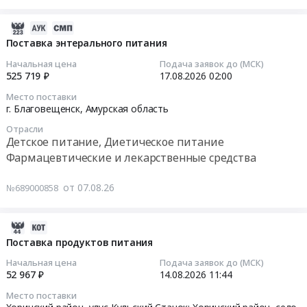
2487737
Молочная
RU
поставку
руб.
продукция,
Еврейская
продуктов
2026-
Сыры,
АО
питания
08-
Поставка энтерального питания
Мороженое
Овощи,
(мясо)
07
Предмет
Начальная цена
Подача заявок до (МСК)
Фрукты,
Тендер
05:36:32
525 719 ₽
17.08.2026
02:00
тендера:
в
на
Поставка
том
Место поставки
поставку
2026-
г. Благовещенск,
Амурская область
продуктов
числе
продуктов
08-
питания
консервированные,
питания
Отрасли
17
(масло
Детское питание, Диетическое питание
Сухофрукты
(мясо)
02:00:00
сливочное,
Предмет
Фармацевтические и лекарственные средства
at
сыр).
тендера:
г.
Тендер
Цена:
Томаты
от 07.08.26
№689000858
Петропавловск-
на
174766
(помидоры).
Камчатский,
поставку
руб.
Цена:
Камчатский
энтерального
2026-
38761
край
питания
08-
Поставка продуктов питания
руб.
,
Тендер
07
Начальная цена
Подача заявок до (МСК)
Russia,
на
05:32:36
52 967 ₽
14.08.2026
11:44
RU
поставку
Камчатский
Место поставки
энтерального
2026-