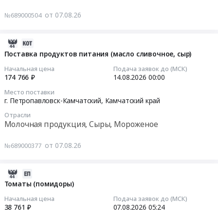
руб.
в
питания
Тендер
от 07.08.26
том
№689000504
(рыба,
на
числе
рыбная
поставку
консервированные,
продукция)
продуктов
2026-
Сухофрукты
at
питания
08-
Поставка продуктов питания (масло сливочное, сыр)
Предмет
г.
(овощи)
07
тендера:
Начальная цена
Подача заявок до (МСК)
Петропавловск-
Тендер
05:43:02
174 766 ₽
14.08.2026
00:00
Поставка
Камчатский,
на
продуктов
Место поставки
Камчатский
поставку
2026-
г. Петропавловск-Камчатский,
Камчатский край
питания
край
продуктов
08-
(овощи).
,
питания
Отрасли
14
Цена:
Молочная продукция, Сыры, Мороженое
Russia,
(овощи)
00:00:00
179124
RU
at
руб.
от 07.08.26
№689000377
Камчатский
г.
Тендер
край
Якутск,
на
Рыба,
село
поставку
2026-
Морепродукты,
Табага,
продуктов
08-
Томаты (помидоры)
Продукция
Республика
питания
07
Начальная цена
Подача заявок до (МСК)
рыболовства
Саха
(масло
07:49:03
38 761 ₽
07.08.2026
05:24
Предмет
(Якутия)
сливочное,