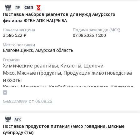
Соки
Хабаровский
питьевое
2026-
Предмет
край
ультрапастеризованное
08-
Поставка наборов реагентов для нужд Амурского
тендера:
,
Тендер:
филиала ФГБУ АПК НАЦРЫБА
06
Поставка
Russia,
Молоко
14:53:28
Начальная цена
Подача заявок до (МСК)
воды
RU
питьевое
3 586 522 ₽
07.08.2026
15:00
питьевой
Хабаровский
ультрапастеризованное
2026-
упакованной.
Место поставки
край
at
08-
Благовещенск,
Амурская область
Цена:
Чай,
г.
07
27808
Кофе,
Отрасли
Владивосток,
15:00:00
руб.
Химические реактивы, Кислоты, Щелочи
Какао,
Приморский
Мясо, Мясные продукты, Продукция животноводства
Соль,
край
Тендер
и охоты
Сахар,
,
на
Крупы, Макароны, Хлебобулочные изделия, Крупяная
Специи,
Russia,
поставку
Пищевые
и макаронная продукция, Зерно, Злаки
RU
наборов
добавки,
Корма для животных
от 06.08.26
№682273999
Приморский
реагентов
Консервы,
край
для
Бакалея
Молочная
нужд
2026-
Предмет
продукция,
Амурского
08-
Поставка продуктов питания (мясо говядина, мясные
тендера:
Сыры,
филиала
субпродукты)
06
Поставка
Мороженое
ФГБУ
12:44:07