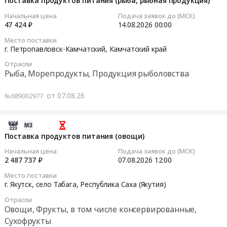
Поставка продуктов питания (рыба, рыбная продукция)
руб.
,
(овощи)
07
Начальная цена
Подача заявок до (МСК)
Russia,
Тендер
06:31:03
47 424 ₽
14.08.2026
00:00
RU
на
Камчатский
Место поставки
поставку
2026-
г. Петропавловск-Камчатский,
Камчатский край
край
продуктов
08-
Овощи,
питания
Отрасли
14
Рыба, Морепродукты, Продукция рыболовства
Фрукты,
(овощи)
00:00:00
в
at
от 07.08.26
том
№689002977
г.
Тендер
числе
Петропавловск-
на
консервированные,
Камчатский,
поставку
2026-
Сухофрукты
Камчатский
продуктов
08-
Поставка продуктов питания (овощи)
Предмет
край
питания
07
тендера:
Начальная цена
Подача заявок до (МСК)
,
(рыба,
06:01:08
2 487 737 ₽
07.08.2026
12:00
Поставка
Russia,
рыбная
продуктов
Место поставки
RU
продукция)
2026-
г. Якутск, село Табага,
Республика Саха (Якутия)
питания
Камчатский
Тендер
08-
(фрукты).
край
Отрасли
на
07
Цена:
Овощи, Фрукты, в том числе консервированные,
Овощи,
поставку
12:00:00
619648
Сухофрукты
Фрукты,
продуктов