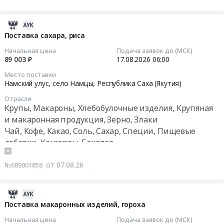
RU
поставку
Еврейская
специализированных
АО
2026-
продуктов
Овощи,
08-
диетического
Поставка сахара, риса
Фрукты,
07
(профилактического)
Начальная цена
Подача заявок до (МСК)
в
09:42:32
питания
89 003 ₽
17.08.2026
06:00
том
при
Место поставки
числе
2026-
вредных
Намский улус, село Намцы,
Республика Саха (Якутия)
консервированные,
08-
условиях
Отрасли
Сухофрукты
17
труда,
Крупы, Макароны, Хлебобулочные изделия, Крупяная
Предмет
06:00:00
для
и макаронная продукция, Зерно, Злаки
тендера:
замены
Чай, Кофе, Какао, Соль, Сахар, Специи, Пищевые
Томаты
Тендер
молока
добавки, Консервы, Бакалея
(помидоры).
на
Тендер
Цена:
поставку
на
от 07.08.26
38761
№689001858
сахара,
поставку
руб.
риса
специализированных
Тендер
продуктов
2026-
на
диетического
08-
Поставка макаронных изделий, гороха
поставку
(профилактического)
07
Начальная цена
Подача заявок до (МСК)
сахара,
питания