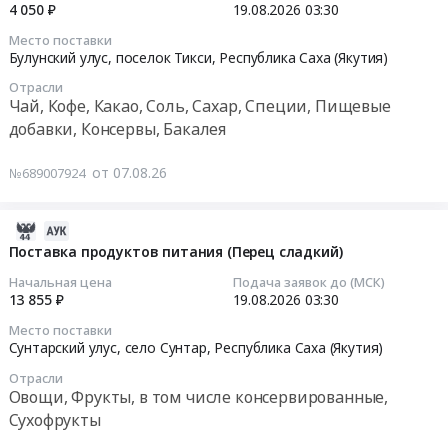
08:39:06
подсолнечного.
4 050 ₽
19.08.2026
03:30
питьевое,
Тендер
Цена:
овощные
Место поставки
на
2026-
90808
Булунский улус, поселок Тикси,
Республика Саха (Якутия)
супы
поставку
08-
руб.
и
продуктов
Отрасли
19
закуски
Чай, Кофе, Какао, Соль, Сахар, Специи, Пищевые
питания
03:30:00
консервированные)
добавки, Консервы, Бакалея
(мясо,
at
масло,
Тендер
Булунский
овощи,
от 07.08.26
№689007924
на
улус,
рис)
поставку
поселок
at
продуктов
2026-
Тикси,
Булунский
питания
08-
Поставка продуктов питания (Перец сладкий)
Республика
улус,
(чай
07
Саха
поселок
Начальная цена
Подача заявок до (МСК)
черный)
08:39:05
13 855 ₽
19.08.2026
03:30
(Якутия)
Тикси,
Тендер
,
Республика
Место поставки
на
2026-
Russia,
Сунтарский улус, село Сунтар,
Республика Саха (Якутия)
Саха
поставку
08-
RU
(Якутия)
продуктов
Отрасли
19
Республика
,
Овощи, Фрукты, в том числе консервированные,
питания
03:30:00
Саха
Russia,
Сухофрукты
(чай
(Якутия)
RU
черный)