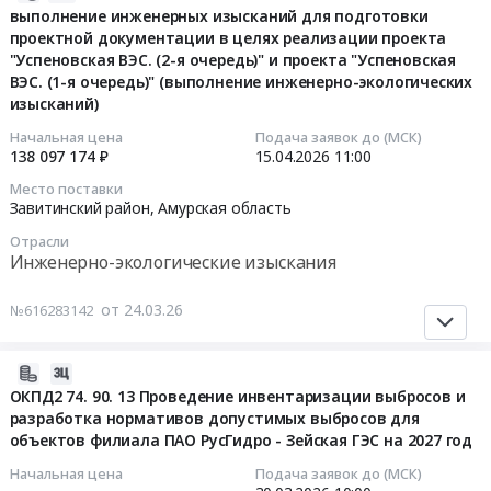
потенциальных
Амурская
Белогорск,
07-
Магдагачинский
и
выполнение инженерных изысканий для подготовки
исполнителей
область
Амурская
проектной документации в целях реализации проекта
07
район,
оформлению
на
Инженерно-
"Успеновская ВЭС. (2-я очередь)" и проекта "Успеновская
область
08:25:27
село
паспортов
"Услуги
экологические
ВЭС. (1-я очередь)" (выполнение инженерно-экологических
,
Тыгда,
опасных
по
изыскания
изысканий)
Russia,
2026-
Амурская
отходов
проведению
Предмет
RU
04-
область
I
Начальная цена
Подача заявок до (МСК)
инвентаризации
тендера:
138 097 174 ₽
15.04.2026
11:00
Амурская
15
,
-
и
Оказание
область
11:00:00
Russia,
IV
Место поставки
разработка
услуг
Инженерно-
RU
классов
Завитинский район,
Амурская область
проекта
по
экологические
Тендер
Амурская
опасности
Отрасли
нормативов
разработке
изыскания
на
область
для
Инженерно-экологические изыскания
допустимых
плана
Предмет
выполнение
Инженерно-
нужд
выбросов
мероприятий
тендера:
инженерных
экологические
филиала
от 24.03.26
№616283142
для
по
Разработка
изысканий
изыскания
ПАО
нужд
уменьшению
экологической
для
Предмет
РусГидро
филиала
выбросов
2026-
документации
подготовки
тендера:
-
ПАО
в
03-
ОКПД2 74. 90. 13 Проведение инвентаризации выбросов и
для
проектной
"Оказание
Зейская
"РусГидро"-
атмосферный
разработка нормативов допустимых выбросов для
20
СЛД
документации
консультационных
ГЭС
"Бурейская
объектов филиала ПАО РусГидро - Зейская ГЭС на 2027 год
воздух
05:33:26
Белогорск.
в
услуг
Тендер:
ГЭС",
в
Цена:
целях
в
ОКПД2
Начальная цена
Подача заявок до (МСК)
а
периоды