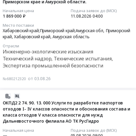
Приморском крае и Амурской области.
санитарным
2026-
для
правилам,
08-
Начальная цена
Подача заявок до (МСК)
2
разработка
1 869 000 ₽
11.08.2026
04:00
11
(двух)
плана
04:00:00
кладбищ
Место поставки
мероприятий
Хабаровский край;Приморский край;Амурская обл,
Приморский
(до
по
край
,
Хабаровский край
,
Амурская область
Тендер:
40
уменьшению
41005039-
гектар),
Отрасли
выбросов
ЭКСП
расположенных
Инженерно-экологические изыскания
в
ПРОД-2026-
на
Технический надзор, Технические испытания,
периоды
ДГК
территории
Экспертиза промышленной безопасности
НМУ"
ОКПД2
МКУ
Тендер:
71.20.12.000
Березовская
от 03.08.26
№680212320
ПРОД-2026-
Оказание
администрация
БурГЭС
услуг
Тендер
"ОКПД2
2026-
по
на
74.90.13.000
07-
ОКПД2 2 74. 90. 13. 000 Услуги по разработке паспортов
разработке
выполнение
отходов I- IV классов опасности и обоснования состава и
Услуги
31
планов
работ
класса отходов V класса опасности для нужд
по
10:01:45
мероприятий
по
Дальневосточного филиала АО ТК РусГидро
проведению
по
разработке
инвентаризации
2026-
Начальная цена
Подача заявок до (МСК)
ликвидации
и
—
05.08.2026
09:00
и
08-