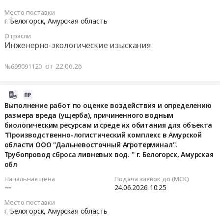
выполнение
для
в
Пионер
объекту:
воздуха
07-
руб.
работ
нужд
атмосферный
Место поставки
"Система
и
03
г. Белогорск,
Амурская область
по
ООО
воздух.
Пруд-
магистральных
уровней
00:00:00
оценке
"ССК
Цена:
Отрасли
накопитель
газопроводов
шума
воздействия
Инженерно-экологические изыскания
"Газрегион"
230053
на
"Восточная
санитарно-
Тендер
и
at
руб.
р.
система
защитной
на
определению
от 22.06.26
Тындинский
№699091120
Улунга
газоснабжения"
зоны
отбор
размера
район,
(реконструкция).
для
производственных
получателей
вреда
Амурская
Тендер
нужд
площадок
2026-
субсидии
(ущерба),
область
на
ООО
АБРВВП
06-
на
Выполнение работ по оценке воздействия и определению
причиненного
,
выполнение
"Газпром
at
размера вреда (ущерба), причиненного водным
24
реализацию
водным
Russia,
комплексных
биологическим ресурсам и среде их обитания для объекта
проектирование"
г.
12:17:03
отдельных
биологическим
RU
"Производственно-логистический комплекс в Амурской
инженерных
at
Благовещенск,
мероприятий
ресурсам
Амурская
области ООО "Дальневосточный Агротерминал".
изысканий
Амурская
Амурская
2026-
по
и
область
Трубопровод сброса ливневых вод. " г. Белогорск, Амурская
по
область,
область
06-
охране
среде
Инженерно-
обл
объекту:
Еврейская
,
24
окружающей
их
экологические
АО
Начальная цена
Подача заявок до (МСК)
АО,
Russia,
10:25:00
среды
обитания
изыскания
—
24.06.2026
10:25
Покровский
Хабаровский
RU
за
для
Предмет
рудник
край,
Амурская
Тендер
счет
Место поставки
объекта
тендера:
г. Белогорск,
Амурская область
Хабаровский
область
на
средств,
"Производственно-
Выполнение