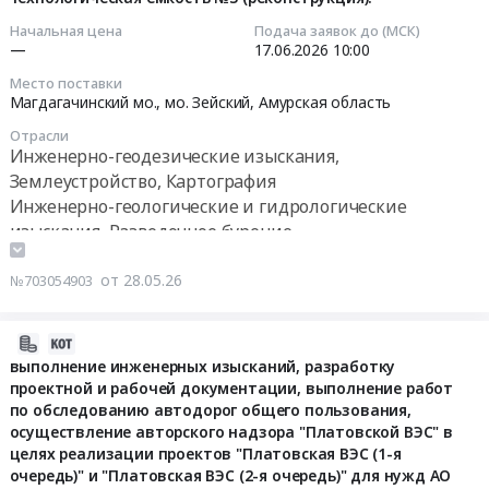
07:52:59
2342970
комплекс
ООО
выбросов
нормативной
область
руб.
в
Начальная цена
Подача заявок до (МСК)
"Дальневосточный
для
природоохранной
,
2026-
—
17.06.2026
10:00
Амурской
Агротерминал".
нужд
документации
Russia,
06-
области
Место поставки
Трубопровод
филиала
на
RU
17
ООО
Магдагачинский мо., мо. Зейский,
Амурская область
сброса
ПАО
Газовую
Амурская
10:00:00
"Дальневосточный
ливневых
Отрасли
"РусГидро"-
котельную
область
Агротерминал".
Инженерно-геодезические изыскания,
вод."
"Бурейская
с.
Инженерно-
Тендер
Трубопровод
Землеустройство, Картография
г.
ГЭС",
Чигири
экологические
на
сброса
Инженерно-геологические и гидрологические
Белогорск,
а
для
изыскания
проведение
ливневых
изыскания, Разведочное бурение
Амурская
также
СП
Предмет
комплексных
вод."
обл.
Инженерно-экологические изыскания
получение
Амурские
тендера:
инженерных
г.
(2-
от 28.05.26
санитарно-
№703054903
тепловые
Оказание
изысканий
Белогорск,
й
эпидемиологического
сети,
услуг
по
Амурская
этап
заключения
г.
по
объекту:
2026-
обл
торгов).
о
Благовещенск
разработке
АО
07-
at
выполнение инженерных изысканий, разработку
Цена:
соответствии
at
нормативной
Покровский
проектной и рабочей документации, выполнение работ
07
г.
0
нормативов
Благовещенский
природоохранной
рудник
по обследованию автодорог общего пользования,
15:47:00
Белогорск,
руб.
допустимых
район,
документации
осуществление авторского надзора "Платовской ВЭС" в
Амурская
выбросов
село
на
целях реализации проектов "Платовская ВЭС (1-я
ОПР
2026-
область
санитарным
Чигири,
очередь)" и "Платовская ВЭС (2-я очередь)" для нужд АО
Газовую
Пионер
06-
,