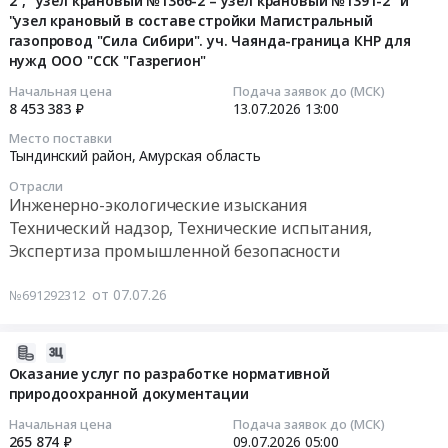
2", "узел крановый №1366-2 – узел крановый №1391-2" и
для
электрическим
2026-
RU
инвентаризации
классов
"узел крановый в составе стройки Магистральный
разработка
нужд
сетям
07-
Республика
отходов
опасности
газопровод "Сила Сибири". уч. Чаянда-граница КНР для
плана
УФСИН
заявителя
13
Саха
производства
нужд ООО "ССК "Газрегион"
и
мероприятий
России
ООО
13:00:00
(Якутия)
и
обоснования
по
по
Начальная цена
Подача заявок до (МСК)
"Парк
Инженерно-
потребления
состава
8 453 383 ₽
13.07.2026
13:00
уменьшению
Амурской
Благовещенск"
Тендер
экологические
для
и
выбросов
области
Место поставки
для
на
изыскания
нужд
класса
в
Тындинский район,
Амурская область
at
нужд
выполнение
Предмет
Дальневосточного
отходов
периоды
г.
ООО
работ
тендера:
филиала
Отрасли
V
НМУ"
Благовещенск,
Инженерно-экологические изыскания
"Амурские
по
ОКПД
АО
класса
Тендер:
Амурская
Технический надзор, Технические испытания,
коммунальные
проведению
2
ТК
опасности
ПРОД-2026-
область
системы"
исследований
Экспертиза промышленной безопасности
39.00.23.900
РусГидро.
для
БурГЭС
,
Тендер
физических
Оказание
Цена:
нужд
"ОКПД2
Russia,
на
и
от 07.07.26
услуг
№691292312
0
Дальневосточного
74.90.13.000
RU
выполнение
химических
по
руб.
филиала
Услуги
Амурская
проектно-
проб
инвентаризации
АО
2026-
по
область
изыскательских
почвы
источников
ТК
07-
проведению
Оказание услуг по разработке нормативной
Инженерно-
и
после
и
РусГидро.
природоохранной документации
07
инвентаризации
экологические
строительно-
проведения
выбросов
Цена:
10:09:02
и
изыскания
Начальная цена
Подача заявок до (МСК)
монтажных
рекультивации
загрязняющих
0
разработка
265 874 ₽
09.07.2026
05:00
Предмет
работ
на