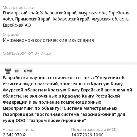
веществ
руб.
2026-
проекта
тендера:
с
объекте
в
Место поставки
07-
нормативов
Оказание
Приморский край; Хабаровский край; Амурская обл; Еврейская
целью
Этап
атмосферный
09
допустимых
услуги
Аобл,
Приморский край
,
Хабаровский край
,
Амурская область
,
технологического
6.9.3.6
воздух
05:00:00
выбросов
Еврейская АО
по
присоединения
Лупинги
для
для
измерению
к
МГ
нужд
Отрасли
Тендер
нужд
и
Инженерно-экологические изыскания
электрическим
СС
Дальневосточного
на
филиала
анализу
сетям
на
филиала
оказание
ПАО
качества
от 07.07.26
№691203004
заявителя
участке
АО
услуг
"РусГидро"-
промышленных
ООО
"узел
ТК
по
"Бурейская
выбросов
"Парк
крановый
РусГидро.
2026-
разработке
ГЭС",
в
Благовещенск"
№1338-
Цена:
07-
Разработка научно-технического отчета "Сведения об
нормативной
а
атмосферный
для
2
0
изъятии видов растений, занесенных в Красную Книгу
02
природоохранной
также
воздух
нужд
–
руб.
Амурской области и Красную Книгу Еврейской автономной
19:26:01
документации
получение
и
ООО
узел
области, не включенных в Красную Книгу Российской
Тендер
санитарно-
анализу
"Амурские
крановый
Федерации и выполнение компенсационных
2026-
на
эпидемиологического
качества
коммунальные
№1364-
мероприятий" по объекту: "Система магистральных
07-
оказание
заключения
атмосферного
системы"
2",
газопроводов "Восточная система газоснабжения" для
14
услуг
о
воздуха
нужд ООО "Газпром проектирование"
at
"узел
10:00:00
по
соответствии
(диоксид
г.
крановый
Начальная цена
Подача заявок до (МСК)
разработке
нормативов
азота)
Благовещенск,
№1366-
2 342 970 ₽
14.07.2026
10:00