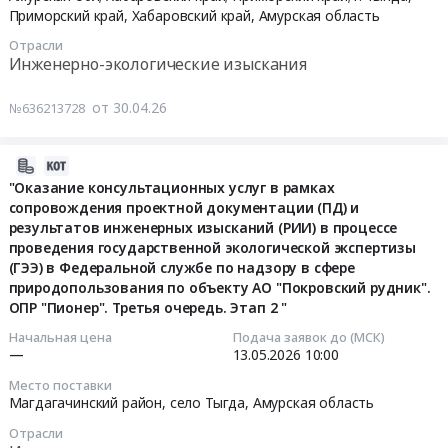
Russia,
фабрики
санитарно-
ПРОД-2026-
Приморский край
,
Хабаровский край
,
Амурская область
экологические
RU
Тендер
эпидемиологического
Тендер
ДГК
изыскания
Амурская
Отрасли
на
заключения
на
ОКПД2
Предмет
Инженерно-экологические изыскания
область
проведение
о
оказание
71.20.12.000
тендера:
Проектные
комплексных
соответствии
услуг
Оказание
Расчет
от 30.04.26
№636213728
работы
инженерных
нормативов
по
услуг
нормативов
в
изысканий
допустимых
разработке
по
допустимых
строительстве
2026-
по
выбросов
экологической
разработке
сбросов
дорог
04-
объекту
"Оказание консультационных услуг в рамках
санитарным
документации
планов
(НДС)
и
сопровождения проектной документации (ПД) и
28
ООО
правилам,
в
мероприятий
загрязняющих
мостов,
результатов инженерных изысканий (РИИ) в процессе
11:12:17
Маломырский
разработка
интересах
по
веществ
ЖД
проведения государственной экологической экспертизы
рудник
плана
Вагонного
локализации
в
путей,
(ГЭЭ) в Федеральной службе по надзору в сфере
2026-
мероприятий
участка
и
водный
тоннелей
природопользования по объекту АО "Покровский рудник".
05-
Реконструкция
по
Тында-
ликвидации
объект
ОПР "Пионер". Третья очередь. Этап 2 "
Предмет
13
гидротехнических
уменьшению
структурного
аварийных
(р.
тендера:
Начальная цена
Подача заявок до (МСК)
10:00:00
сооружений
выбросов
подразделения
ситуаций
Кирьяниха)
выполнение
—
13.05.2026
10:00
обогатительной
в
Дальневосточного
для
и
инженерных
Тендер:
фабрики
периоды
Место поставки
филиала
нужд
получение
изысканий,
Магдагачинский район, село Тыгда,
Амурская область
"Оказание
at
НМУ".
АО
СП,
Решения
разработку
консультационных
Селемджинский
Цена:
ФПК
расположенных
Отрасли
о
проектной