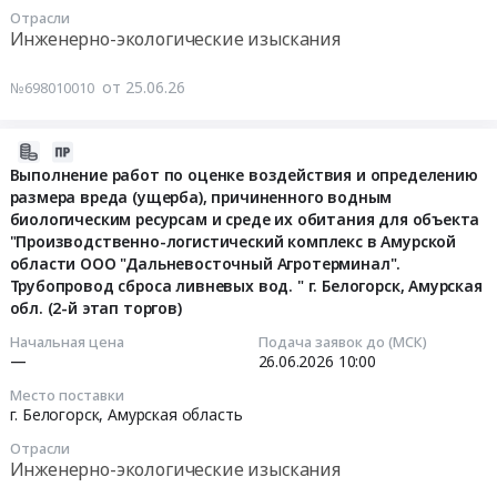
работ
для
автономной
Отрасли
Russia,
поселок
с
нужд
Тендер
Инженерно-экологические изыскания
области,
RU
городского
целью
ООО
на
не
Приморский
типа
технологического
"ССК
оказание
от 25.06.26
№698010010
включенных
край
Новобурейский,
присоединения
"Газрегион"
услуг
в
Инженерно-
Амурская
к
Тендер
по
Красную
экологические
область
2026-
электрическим
на
проведению
Книгу
изыскания
,
06-
Выполнение работ по оценке воздействия и определению
сетям
выполнение
инструментально
Российской
Предмет
Russia,
размера вреда (ущерба), причиненного водным
25
заявителя
работ
аналитического
Федерации
тендера:
RU
биологическим ресурсам и среде их обитания для объекта
08:18:41
ООО
по
контроля
и
Оказание
Амурская
"Производственно-логистический комплекс в Амурской
"Парк
проведению
загрязняющих
выполнение
области ООО "Дальневосточный Агротерминал".
услуг
область
2026-
Благовещенск"
исследований
веществ
компенсационных
Трубопровод сброса ливневых вод. " г. Белогорск, Амурская
по
Инженерно-
06-
для
физических
в
обл. (2-й этап торгов)
мероприятий"
разработке
экологические
26
нужд
и
атмосферный
по
нормативной
изыскания
Начальная цена
Подача заявок до (МСК)
10:00:00
ООО
химических
воздух
объекту:
—
26.06.2026
10:00
природоохранной
Предмет
"Амурские
проб
Тендер
"Система
документации.
тендера:
Тендер
Место поставки
коммунальные
почвы
на
магистральных
Цена:
ПРОД-2026-
г. Белогорск,
Амурская область
на
системы".
после
оказание
газопроводов
265874
БурГЭС
выполнение
Цена:
проведения
услуг
Отрасли
"Восточная
руб.
"ОКПД2
работ
Инженерно-экологические изыскания
33315984
рекультивации
по
система
74.90.13.000
по
руб.
на
проведению