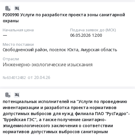
ВЭС
разработке
службе
по
обл;
Амурская
2026-
(1-
плана
по
объекту
Хабаровский
область
07-
P200990 Услуги по разработке проекта зоны санитарной
я
мероприятий
надзору
ООО
край;
,
охраны
10
очередь)"
по
в
Маломырский
Приморский
Russia,
15:41:43
и
уменьшению
Начальная цена
Подача заявок до (МСК)
сфере
рудник
край;
RU
"Платовская
—
06.05.2026
12:00
выбросов
природопользования
г.
Республика
2026-
ВЭС
в
Место поставки
по
Реконструкция
Тында,
Саха
05-
(2-
атмосферный
Свободненский район, поселок Юхта,
Амурская область
объекту
гидротехнических
Приморский
(Якутия)
06
я
воздух
АО
сооружений
Отрасли
край
Инженерно-
12:00:00
очередь)"
в
Инженерно-экологические изыскания
"Покровский
обогатительной
Хабаровский
экологические
для
периоды
рудник".
фабрики.
край
изыскания
Тендер:
нужд
неблагоприятных
от 20.04.26
№634012482
ОПР
Цена:
Амурская
Предмет
P200990
АО
метеорологических
"Пионер".
0
область
тендера:
Услуги
"ВетроСПК".
условий
Третья
руб.
,
41005040-
по
2026-
Цена:
на
очередь.
Russia,
ЭКСП
разработке
04-
потенциальных исполнителей на "Услуги по проведению
202659220
АПП
Этап
RU
ПРОД-2026-
проекта
инвентаризации и разработка проекта нормативов
16
руб.
Кани-
2
Приморский
ДГК
допустимых выбросов для нужд филиала ПАО "РусГидро"-
зоны
10:23:20
Курган
"
край
ОКПД2
"Бурейская ГЭС", а также получение санитарно-
санитарной
для
Тендер:
Инженерно-
эпидемиологического заключения о соответствии
71.20.12.000
охраны
2026-
нужд
"Оказание
нормативов допустимых выбросов санитарным
экологические
Оказание
Тендер:
04-