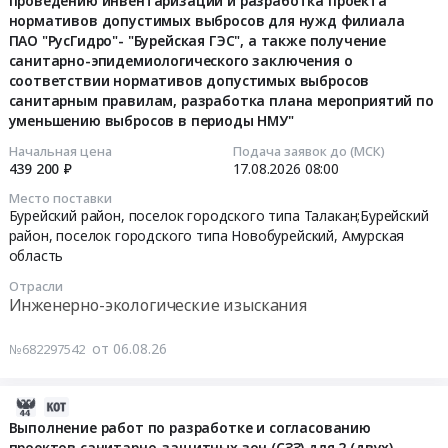
проведению инвентаризации и разработка проекта
06
нормативов допустимых выбросов для нужд филиала
09:38:40
ПАО "РусГидро"- "Бурейская ГЭС", а также получение
санитарно-эпидемиологического заключения о
2026-
соответствии нормативов допустимых выбросов
08-
санитарным правилам, разработка плана мероприятий по
17
уменьшению выбросов в периоды НМУ"
08:00:00
Начальная цена
Подача заявок до (МСК)
439 200 ₽
17.08.2026
08:00
Тендер:
Место поставки
ПРОД-2026-
Бурейский район, поселок городского типа Талакан;Бурейский
БурГЭС
район, поселок городского типа Новобурейский,
Амурская
"ОКПД2
область
74.90.13.000
Отрасли
Услуги
Инженерно-экологические изыскания
по
проведению
от 06.08.26
№682297542
инвентаризации
и
разработка
2026-
проекта
08-
Выполнение работ по разработке и согласованию
нормативов
проектов санитарно-защитных зон (СЗЗ) для 2 (двух)