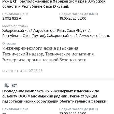
нужд СП, расположенных в Хабаровском крае, Амурской
район,
на
Амурская
целью
0
осуществление
области и Республике Саха (Якутия).
поселок
границах
область
2026-
сброса
руб.
авторского
городского
С33
Инженерно-
05-
сточных
Начальная цена
Подача заявок до (МСК)
надзора
типа
2 992 833 ₽
18.05.2026
02:00
Тендер:
экологические
18
вод
"Платовской
Новобурейский,
Замеры
изыскания
02:00:00
Тендер:
Место поставки
ВЭС"
Амурская
загрязнения
Предмет
Хабаровский край;Амурская обл;Респ. Саха /Якутия/,
Расчет
в
область
атмосферного
Республика Саха (Якутия)
,
Хабаровский край
,
Амурская область
тендера:
Тендер:
нормативов
целях
,
воздуха
Оказание
41005040-
допустимых
Отрасли
реализации
Russia,
и
услуг
ЭКСП
сбросов
Инженерно-экологические изыскания
проектов
RU
шума
по
ПРОД-2026-
(НДС)
Технический надзор, Технические испытания,
"Платовская
Амурская
на
разработке
ДГК
загрязняющих
Экспертиза промышленной безопасности
ВЭС
область
границах
проектов
ОКПД2
веществ
(1-
Инженерно-
С33
СЗЗ
71.20.12.000
в
от 07.05.26
№702038114
я
экологические
at
для
Оказание
водный
очередь)"
изыскания
г.
объектов
услуг
объект
и
2026-
Предмет
Белогорск,
ООО
по
(р.
"Платовская
05-
тендера:
Проведение комплексных инженерных изысканий по
Амурская
АКС.
разработке
Кирьяниха)
ВЭС
объекту ООО Маломырский рудник . Реконструкция
22
от
область
Цена:
планов
и
(2-
гидротехнических сооружений обогатительной фабрики
13:13:39
потенциальных
,
503730
мероприятий
получение
я
исполнителей
Russia,
руб.
по
Решения
Начальная цена
Подача заявок до (МСК)
очередь)"
2026-
на
—
27.05.2026
10:00
RU