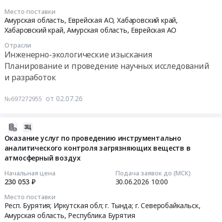
Тендер
нормативной
допустимых
для
Амурская
2
Место поставки
на
природоохранной
выбросов
нужд
область
–
Амурская область, Еврейская АО, Хабаровский край,
разработку
документации
санитарным
УФСИН
,
узел
Хабаровский край
,
Амурская область
,
Еврейская АО
научно-
at
правилам,
России
Russia,
крановый
технического
Отрасли
Приморский
разработка
по
RU
№1391-
Инженерно-экологические изыскания
отчета
край;
плана
Амурской
Амурская
2"
Планирование и проведение научных исследований
"Сведения
Хабаровский
мероприятий
области.
область
и
и разработок
об
край;
по
Цена:
Проектные
"узел
изъятии
Амурская
уменьшению
28890
работы
крановый
от 02.07.26
видов
№697272955
обл;
выбросов
руб.
в
в
растений,
Еврейская
в
области
составе
занесенных
Аобл,
периоды
энергетики
стройки
2026-
в
Приморский
НМУ"
Предмет
Магистральный
06-
Оказание услуг по проведению инструментально
Красную
край
at
аналитического контроля загрязняющих веществ в
тендера:
газопровод
25
Книгу
Хабаровский
Бурейский
атмосферный воздух
выполнение
"Сила
13:01:25
Амурской
край
район,
проектно-
Сибири".
Начальная цена
Подача заявок до (МСК)
области
Амурская
поселок
изыскательских
уч.
2026-
230 053 ₽
30.06.2026
10:00
и
область
городского
и
Чаянда-
06-
Место поставки
Красную
Еврейская
типа
строительно-
граница
30
Респ. Бурятия; Иркутская обл; г. Тында; г. Северобайкальск,
Книгу
АО
Талакан;Бурейский
монтажных
КНР
10:00:00
Амурская область
,
Республика Бурятия
Еврейской
,
район,