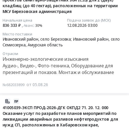
05
допустимых
кладбищ (до 40 гектар), расположенных на территории
04:42:31
выбросов
МКУ Березовская администрация
для
2026-
Начальная цена
Подача заявок до (МСК)
нужд
836 333 ₽
12.08.2026
03:00
08-
Аванс:
,
30%‍
филиала
12
Место поставки
ПАО
03:00:00
Ивановский район, село Березовка; Ивановский район, село
"РусГидро"-
Семиозерка,
Амурская область
"Бурейская
Тендер
Отрасли
ГЭС",
на
Инженерно-экологические изыскания
а
выполнение
Аудио-, Видео-, Фото-техника, Оборудование для
также
работ
презентаций и показов. Монтаж и обслуживание
получение
по
санитарно-
разработке
от 05.08.26
№682033899
эпидемиологического
и
заключения
согласованию
о
2026-
проектов
соответствии
08-
41005039-ЭКСП ПРОД-2026-ДГК ОКПД2 71. 20. 12. 000
санитарно-
нормативов
Оказание услуг по разработке планов мероприятий по
03
защитных
допустимых
ликвидации аварийных разливов нефтепродуктов для
09:13:35
зон
выбросов
нужд СП, расположенных в Хабаровском крае,
(СЗЗ)