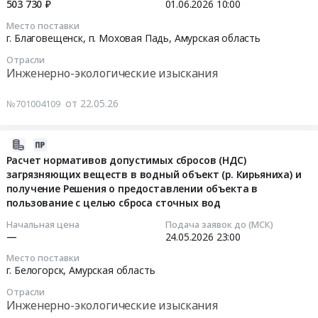
документации
503 730 ₽
01.06.2026
10:00
Технологическая
осуществление
водным
проекта
на
2026-
ёмкость
авторского
биологическим
Место поставки
нормативов
Газовую
06-
№3
г. Благовещенск, п. Моховая Падь,
Амурская область
надзора
ресурсам
допустимых
котельную
01
(реконструкция).
"Платовской
и
Отрасли
выбросов
с.
10:00:00
at
ВЭС"
среде
Инженерно-экологические изыскания
для
Чигири
Магдагачинский
в
их
нужд
для
Тендер
мо.,
целях
обитания
от 22.05.26
№701004109
филиала
СП
на
мо.
реализации
для
ПАО
Амурские
оказание
Зейский,
проектов
объекта
"РусГидро"-
тепловые
услуг
2026-
Амурская
"Платовская
"Производственно-
"Бурейская
сети,
по
05-
Расчет нормативов допустимых сбросов (НДС)
область
ВЭС
логистический
ГЭС",
г.
разработке
загрязняющих веществ в водный объект (р. Кирьяниха) и
25
,
(1-
комплекс
а
получение Решения о предоставлении объекта в
Благовещенск.
проектов
10:43:12
Russia,
я
в
также
пользование с целью сброса сточных вод
Цена:
СЗЗ
RU
очередь)"
Амурской
получение
0
для
2026-
Амурская
Начальная цена
Подача заявок до (МСК)
и
области
санитарно-
руб.
объектов
—
24.05.2026
23:00
05-
область
"Платовская
ООО
эпидемиологического
ООО
24
Инженерно-
ВЭС
"Дальневосточный
Место поставки
заключения
АКС
23:00:00
геодезические
г. Белогорск,
Амурская область
(2-
Агротерминал".
о
Тендер
изыскания,
я
Трубопровод
Отрасли
соответствии
на
Тендер:
Землеустройство,
очередь)"
Инженерно-экологические изыскания
сброса
нормативов
оказание
Расчет
Картография