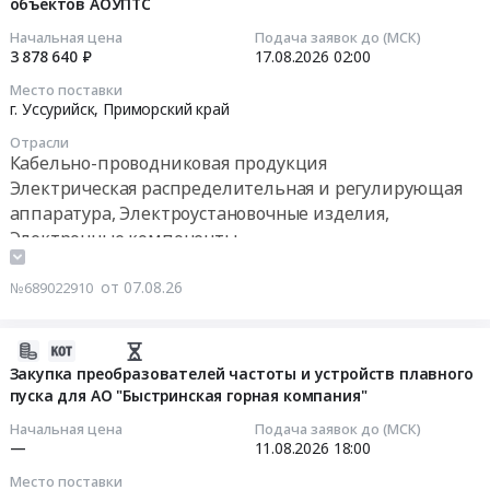
объектов АОУПТС
07
мастиконаполненой
школы
сигнализации, пожароохранных, контрольно-
10:42:04
изоляцией
музыкального
Начальная цена
Подача заявок до (МСК)
пропускных систем и оборудования
для
3 878 640 ₽
17.08.2026
02:00
и
Пожароохранное оборудование, сигнализация,
2026-
нужд
театрального
Место поставки
видеонаблюдение, средства контроля доступа
08-
филиалов
искусства"
г. Уссурийск,
Приморский край
17
АО
Тендер
Отрасли
02:00:00
ДРСК
на
Кабельно-проводниковая продукция
поставку
Электрическая распределительная и регулирующая
Тендер
Амурские
оборудования
аппаратура, Электроустановочные изделия,
на
электрические
и
Электронные компоненты
поставку
сети
материалов,
электроматериалов
и
строительно-
от 07.08.26
№689022910
для
Приморские
монтажных,
обслуживания
электрические
пуско-
объектов
сети
наладочных
2026-
АОУПТС
Тендер
работ
08-
Закупка преобразователей частоты и устройств плавного
Тендер
на
по
пуска для АО "Быстринская горная компания"
06
на
мониторинг
автоматизации
12:05:03
Начальная цена
Подача заявок до (МСК)
поставку
рынка
и
—
11.08.2026
18:00
электроматериалов
ОКПД2
диспетчеризация
2026-
Место поставки
для
27.90.12.120