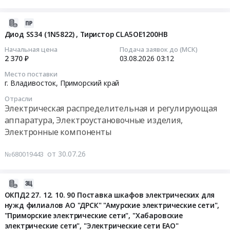
на
реализации
Амурская,
КП
Новосибирской
проекта
ПС
2026-
в
ГЭС.
Расширение
110
07-
формате
Диод SS34 (1N5822) , Тиристор CLA5OE1200HB
Цена:
Партизанской
кВ
30
EXCEL
0
Начальная цена
Подача заявок до (МСК)
ГРЭС.
Бурная
02:24:02
заполнять
2 370 ₽
03.08.2026
03:12
руб.
Цена:
at
обязательно!
0
Место поставки
г.
2026-
Упаковка
г. Владивосток,
Приморский край
руб.
Владивосток;г.
08-
обрешётка
Отрасли
Уссурийск,
03
-
Электрическая распределительная и регулирующая
Приморский
03:12:00
обязательно.
аппаратура, Электроустановочные изделия,
край
Если
Электронные компоненты
,
Тендер:
предлагаете
Russia,
Диод
аналоги
от 30.07.26
№680019443
RU
SS34
в
Приморский
(1N5822)
КП
край
,Тиристор
указывать
2026-
Электрическая
CLA5OE1200HB
обязательно.
07-
ОКПД2 27. 12. 10. 90 Поставка шкафов электрических для
распределительная
Тендер:
Тендер:
нужд филиалов АО "ДРСК" "Амурские электрические сети",
29
и
Диод
Электротехническая
"Приморские электрические сети", "Хабаровские
12:20:44
регулирующая
SS34
арматура
электрические сети", "Электрические сети ЕАО"