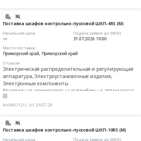
электрооборудование
контакторов
край
для
METASOL.
Электрическая
АО
2026-
Цена:
распределительная
"Чукотская
07-
Поставка шкафов контрольно-пусковой ШКП-4RS (M)
2154104
и
горно-
24
руб.
Начальная цена
Подача заявок до (МСК)
регулирующая
геологическая
10:18:46
—
31.07.2026
10:00
аппаратура,
компания"
Электроустановочные
Место поставки
Тендер
2026-
Приморский край,
Приморский край
изделия,
на
07-
Электронные
Отрасли
щитовое
31
Электрическая распределительная и регулирующая
компоненты
электрооборудование
10:00:00
Предмет
аппаратура, Электроустановочные изделия,
для
тендера:
Электронные компоненты
АО
Тендер
поставку
Контрольно-измерительные приборы и автоматика,
"Чукотская
на
высоковольтных
монтаж и обслуживание
горно-
поставку
вводов.
от 24.07.26
геологическая
№696071213
шкафов
Цена:
компания"
контрольно-
0
at
пусковой
2026-
руб.
г.
ШКП-4RS
07-
Поставка шкафов контрольно-пусковой ШКП-10RS (M)
Находка,
(M)
24
Начальная цена
Подача заявок до (МСК)
Приморский
Тендер