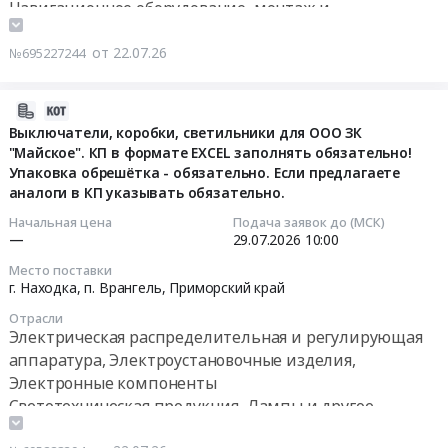
Навигационное оборудование, монтаж и
регулирующая
для
сопутствующих
обслуживание
аппаратура,
ЦМШ-
к
от 22.07.26
№695227244
Электроустановочные
АИИ
нему
изделия,
Приморский
устройств
Электронные
at
(GPS
2026-
компоненты
г.
приемника,
07-
Выключатели, коробки, светильники для ООО ЗК
Предмет
Владивосток,
"Майское". КП в формате EXCEL заполнять обязательно!
блока
22
тендера:
Приморский
Упаковка обрешётка - обязательно. Если предлагаете
питания
04:08:02
Закупка
аналоги в КП указывать обязательно.
край
и
барьеров
,
размножителя),
2026-
Начальная цена
Подача заявок до (МСК)
искрозащиты
Russia,
—
29.07.2026
10:00
дефектовка
07-
(БИ-
RU
и
29
Место поставки
Exia-
Приморский
настройка
10:00:00
г. Находка, п. Врангель,
Приморский край
150-
край
радиолокационной
Отрасли
24,
Электрическая
станции
Тендер
Электрическая распределительная и регулирующая
ЛПА-400-
распределительная
FURUNO
на
аппаратура, Электроустановочные изделия,
2202).
и
"FAR-
выключатели,
Электронные компоненты
Цена:
регулирующая
2117"
коробки,
Светотехническая продукция, Лампы и другое
0
аппаратура,
на
светильники
осветительное оборудование
руб.
Электроустановочные
СТР
для