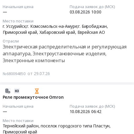
аппаратура,
(1N5822)
для
2026-
Начальная цена
Подача заявок до (МСК)
Электроустановочные
,Тиристор
ООО
—
03.08.2026
10:00
08-
изделия,
CLA5OE1200HB
"Светлое".
03
Место поставки
Электронные
at
КП
10:00:00
г. Уссурийск;г. Комсомольск-на-Амуре;г. Биробиджан,
компоненты
г.
в
Приморский край
,
Хабаровский край
,
Еврейская АО
Предмет
Владивосток,
формате
Тендер:
Отрасли
тендера:
Приморский
EXCEL
ОКПД2
Электрическая распределительная и регулирующая
поставку
край
заполнять
27.12.10.90
аппаратура, Электроустановочные изделия,
устройств
,
обязательно!
Поставка
Электронные компоненты
дуговых
Russia,
Упаковка
шкафов
замыканий
RU
обрешётка
электрических
от 29.07.26
№680094850
ПС
Приморский
-
для
110
край
обязательно.
нужд
кВ
Электрическая
Если
2026-
филиалов
Амурская,
распределительная
предлагаете
07-
Реле промежуточное Omron
АО
ПС
и
аналоги
28
"ДРСК"
Начальная цена
Подача заявок до (МСК)
110
регулирующая
в
07:32:01
"Амурские
—
10.08.2026
06:42
кВ
аппаратура,
КП
электрические
Место поставки
Бурная.
Электроустановочные
указывать
2026-
сети",
Тернейский район, поселок городского типа Пластун,
Цена:
изделия,
обязательно.
08-
"Приморские
Приморский край