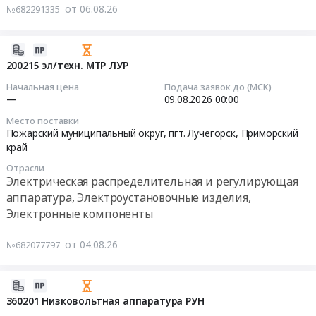
для
от 06.08.26
г.
№682291335
г.
преобразователей
ПРИМОРСКАЯ
обслуживания
Благовещенск,
Владивосток,
частоты
ГРЭС
объектов
г.
Приморский
и
Тендер:
2026-
АОУПТС.
Уссурийск,
край
устройств
ТМЦ,
08-
200215 эл/техн. МТР ЛУР
Цена:
Приморский
,
плавного
ПРИМОРСКАЯ
04
3878640
край
Начальная цена
Подача заявок до (МСК)
Russia,
пуска
ГРЭС
17:05:17
—
09.08.2026
00:00
руб.
Амурская
RU
для
at
область
Приморский
АО
Место поставки
Пожарский
2026-
Пожарский муниципальный округ, пгт. Лучегорск,
Приморский
,
край
"Быстринская
район,
08-
край
Russia,
Строительство
горная
пгт.
09
RU
и
компания"
Отрасли
Лучегорск,
00:00:00
Приморский
Электрическая распределительная и регулирующая
обслуживание
at
Приморский
край
объектов
аппаратура, Электроустановочные изделия,
г.
край
Тендер:
Электрическая
энергетики
Электронные компоненты
Артем,
,
200215
распределительная
и
Приморский
Russia,
эл/
и
электрических
от 04.08.26
край
№682077797
RU
техн.
регулирующая
сетей
,
Приморский
МТР
аппаратура,
Предмет
Russia,
край
ЛУР
2026-
Электроустановочные
тендера:
RU
Электрическая
Тендер:
08-
360201 Низковольтная аппаратура РУН
изделия,
Поставка
Приморский
распределительная
200215
04