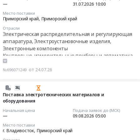
10:18:43
—
31.07.2026
10:00
край
на
,
Место поставки
поставку
2026-
Приморский край,
Приморский край
Russia,
шкафов
07-
RU
контрольно-
Отрасли
31
Приморский
Электрическая распределительная и регулирующая
пусковой
10:00:00
край
аппаратура, Электроустановочные изделия,
ШКП-4RS
Электрическая
(M)
Электронные компоненты
Тендер
распределительная
at
Контрольно-измерительные приборы и автоматика,
на
и
Приморский
монтаж и обслуживание
поставку
регулирующая
край,
от 24.07.26
№696071249
шкафов
аппаратура,
Приморский
контрольно-
Электроустановочные
край
пусковой
2026-
изделия,
,
ШКП-10RS
07-
Поставка электротехнических материалов и
Электронные
Russia,
(M)
оборудования
24
компоненты
RU
Тендер
08:42:04
Предмет
Приморский
Начальная цена
Подача заявок до (МСК)
на
тендера:
—
09.08.2026
05:00
край
поставку
2026-
Щитовое
Электрическая
Место поставки
шкафов
08-
электрооборудование
распределительная
г. Владивосток,
Приморский край
контрольно-
09
для
и
пусковой