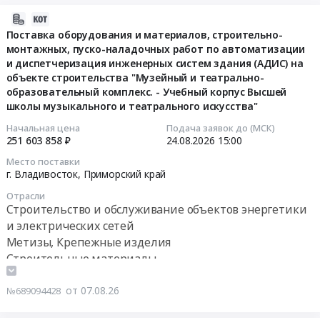
2026-
08-
Поставка оборудования и материалов, строительно-
монтажных, пуско-наладочных работ по автоматизации
07
и диспетчеризация инженерных систем здания (АДИС) на
23:00:18
объекте строительства "Музейный и театрально-
образовательный комплекс. - Учебный корпус Высшей
2026-
школы музыкального и театрального искусства"
08-
24
Начальная цена
Подача заявок до (МСК)
251 603 858 ₽
24.08.2026
15:00
15:00:00
Место поставки
г. Владивосток,
Приморский край
Тендер
на
Отрасли
поставку
Строительство и обслуживание объектов энергетики
оборудования
и электрических сетей
и
Метизы, Крепежные изделия
материалов,
Строительные материалы
строительно-
Металлические трубы
монтажных,
Кабельно-проводниковая продукция
от 07.08.26
№689094428
пуско-
Электрическая распределительная и регулирующая
наладочных