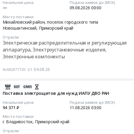
Электронные
оборудования
край
Начальная цена
Подача заявок до (МСК)
и
эл/
13:19:27
—
09.08.2026
00:00
компоненты
и
Электрическая
регулирующая
техн.
Предмет
материалов,
распределительная
аппаратура,
Место поставки
МТР
2026-
тендера:
строительно-
Михайловский район, поселок городского типа
и
Электроустановочные
ЛУР
08-
Мониторинг
Новошахтинский,
Приморский край
монтажных,
регулирующая
изделия,
at
09
рынка
пуско-
аппаратура,
Электронные
Отрасли
Пожарский
00:00:00
ОКПД2
наладочных
Электроустановочные
Электрическая распределительная и регулирующая
компоненты
муниципальный
27.90.12.120
работ
изделия,
аппаратура, Электроустановочные изделия,
Предмет
округ,
Тендер:
Поставка
по
Электронные
Электронные компоненты
тендера:
пгт.
360201
вводов
автоматизации
компоненты
ТМЦ,
Лучегорск,
Низковольтная
высоковольтных
и
Предмет
от 04.08.26
ПРИМОРСКАЯ
№682077720
Приморский
аппаратура
с
диспетчеризация
тендера:
ГРЭС.
край
РУН
мастиконаполненой
инженерных
Закупка
Цена:
,
Тендер:
2026-
изоляцией
систем
преобразователей
0
Russia,
360201
08-
Поставка электрощитов для нужд ИАПУ ДВО РАН
для
здания
частоты
руб.
RU
Низковольтная
04
нужд
(АДИС)
и
Начальная цена
Подача заявок до (МСК)
Приморский
аппаратура
09:18:03
филиалов
на
94 371 ₽
11.08.2026
03:00
устройств
край
РУН
АО
объекте
плавного
Место поставки
Электрическая
at
2026-
ДРСК
строительства
пуска
г. Владивосток,
Приморский край
распределительная
Михайловский
08-
"Музейный
для
и
Отрасли
район,
11
Амурские
и