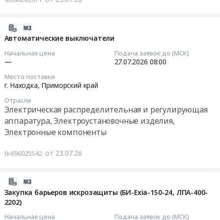
электрический
компоненты
,
из
Предмет
Russia,
нерж.
2026-
тендера:
RU
стали
07-
Автоматические выключатели
Поставка
Приморский
500*500*300
23
шкафов
Начальная цена
Подача заявок до (МСК)
край
Тендер:
14:20:02
контрольно-
—
27.07.2026
08:00
Инструменты
Щит
пусковой
Предмет
Место поставки
электрический
2026-
ШКП-10RS
г. Находка,
Приморский край
тендера:
из
07-
(M).
Поставка
нерж.
Отрасли
27
Цена:
электротехнических
Электрическая распределительная и регулирующая
стали
08:00:00
0
материалов
аппаратура, Электроустановочные изделия,
500*500*300
руб.
и
Электронные компоненты
at
Тендер
оборудования.
г.
на
Цена:
от 23.07.26
№696025542
Находка,
автоматические
0
Приморский
выключатели
руб.
край
Тендер
2026-
,
на
07-
Закупка барьеров искрозащиты (БИ-Exia-150-24, ЛПА-400-
Russia,
автоматические
2202)
23
RU
выключатели
07:45:02
Начальная цена
Подача заявок до (МСК)
Приморский