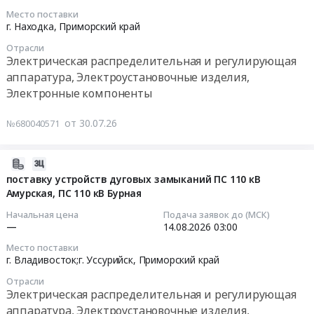
рабочий
Расширение
Место поставки
поселок
Партизанской
2026-
г. Находка,
Приморский край
Черемушки;г.
ГРЭС
08-
Нижний
Отрасли
Тендер
06
Электрическая распределительная и регулирующая
Новгород;г.
на
12:00:00
аппаратура, Электроустановочные изделия,
Новосибирск;Среднеканский
поставку
Электронные компоненты
район;г.
оборудования
Тендер
Партизанск;г.
токопровод
на
от 30.07.26
№680040571
Кодинск;г.
в
электрику
Хабаровск;г.
рамках
Тендер
Заволжье,
реализации
на
2026-
Приморский
проекта
электрику
08-
поставку устройств дуговых замыканий ПС 110 кВ
край
Расширение
at
Амурская, ПС 110 кВ Бурная
07
Хабаровский
Партизанской
г.
10:23:07
Начальная цена
Подача заявок до (МСК)
край
ГРЭС
Находка,
—
14.08.2026
03:00
Магаданская
at
Приморский
2026-
область
Место поставки
г.
край
08-
г. Владивосток;г. Уссурийск,
Приморский край
,
Партизанск,
,
14
Russia,
Приморский
Отрасли
Russia,
03:00:00
Электрическая распределительная и регулирующая
RU
край
RU
Приморский
аппаратура, Электроустановочные изделия,
,
Приморский