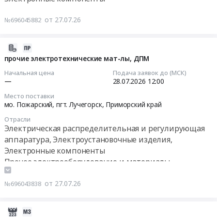
Тендер
27.12.10.90
Низковольт.ЗЧ.
пгт.
на
Поставка
Цена:
от 27.07.26
№696045882
Лучегорск,
прочие
шкафов
0
Приморский
электротехнические
электрических
руб.
край
мат-
для
2026-
,
лы,
нужд
07-
прочие электротехнические мат-лы, ДПМ
Russia,
ДПМ
филиалов
27
Начальная цена
Подача заявок до (МСК)
RU
Тендер
АО
08:54:11
—
28.07.2026
12:00
Приморский
на
"ДРСК"
край
Место поставки
прочие
"Амурские
2026-
мо. Пожарский, пгт. Лучегорск,
Приморский край
Электрическая
электротехнические
электрические
07-
распределительная
мат-
Отрасли
сети",
28
и
Электрическая распределительная и регулирующая
лы,
"Приморские
12:00:00
регулирующая
аппаратура, Электроустановочные изделия,
ДПМ
электрические
аппаратура,
Электронные компоненты
at
сети",
Тендер
Электроустановочные
Прочее электрооборудование и материалы
Пожарский
"Хабаровские
на
изделия,
мо.,
электрические
прочие
Электронные
пгт.
от 27.07.26
№696043838
сети",
электротехнические
компоненты
Лучегорск,
"Электрические
мат-
Предмет
Приморский
сети
лы,
2026-
тендера:
край