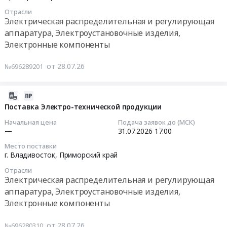
0
Электронные
at
10
электрические
Отрасли
руб.
компоненты
г.
06:42:00
сети",
Электрическая распределительная и регулирующая
Предмет
Находка,
"Хабаровские
аппаратура, Электроустановочные изделия,
тендера:
п.
Тендер:
электрические
Электронные компоненты
Диод
Врангель,
Реле
сети",
SS34
Приморский
промежуточное
"Электрические
от 28.07.26
№696289201
(1N5822)
край
Omron
сети
,Тиристор
,
Тендер:
ЕАО"
CLA5OE1200HB.
Russia,
Реле
Тендер:
2026-
Цена:
RU
промежуточное
ОКПД2
07-
Поставка Электро-технической продукции
2370
Приморский
Omron
27.12.10.90
28
Начальная цена
Подача заявок до (МСК)
руб.
край
at
Поставка
05:48:04
—
31.07.2026
17:00
Электрическая
Тернейский
шкафов
Место поставки
распределительная
район,
электрических
2026-
г. Владивосток,
Приморский край
и
поселок
для
07-
регулирующая
Отрасли
городского
нужд
31
Электрическая распределительная и регулирующая
аппаратура,
типа
филиалов
17:00:00
аппаратура, Электроустановочные изделия,
Электроустановочные
Пластун,
АО
Электронные компоненты
изделия,
Приморский
"ДРСК"
Тендер
Электронные
край
"Амурские
на
от 28.07.26
№696280310
компоненты