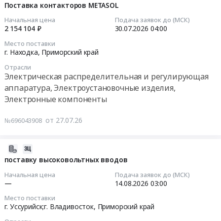
ЕАО".
ДПМ
08-
Поставка контакторов METASOL
410201
,
Цена:
Тендер
05
из
Russia,
Начальная цена
Подача заявок до (МСК)
0
на
11:57:07
р/
2 154 104 ₽
30.07.2026
04:00
RU
руб.
прочие
эл
Приморский
Место поставки
электротехнические
2026-
лур.
край
г. Находка,
Приморский край
мат-
07-
Цена:
Электрическая
лы,
Отрасли
30
0
распределительная
Электрическая распределительная и регулирующая
ДПМ
04:00:00
руб.
и
аппаратура, Электроустановочные изделия,
at
регулирующая
мо.
Электронные компоненты
Тендер
аппаратура,
Пожарский,
на
Электроустановочные
пгт.
от 27.07.26
№696043908
поставку
изделия,
Лучегорск,
контакторов
Электронные
Приморский
METASOL
2026-
компоненты
край
Тендер
08-
поставку высоковольтных вводов
Предмет
,
на
07
тендера:
Russia,
Начальная цена
Подача заявок до (МСК)
поставку
04:45:13
прочие
—
14.08.2026
03:00
RU
контакторов
электротехнические
Приморский
Место поставки
METASOL
2026-
мат-
край
г. Уссурийск;г. Владивосток,
Приморский край
at
08-
лы,
Электрическая