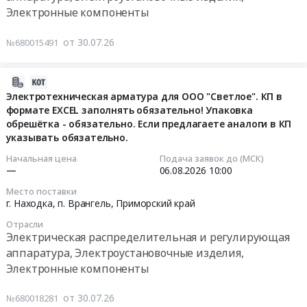
Тендер:
край
Электронные компоненты
Russia,
край
поставку
Электрическая
RU
Электрическая
устройств
распределительная
от 30.07.26
Приморский
№680015491
распределительная
дуговых
и
край
и
замыканий
регулирующая
Электрическая
регулирующая
ПС
2026-
аппаратура,
распределительная
аппаратура,
110
07-
Электротехническая арматура для ООО "Светлое". КП в
Электроустановочные
и
Электроустановочные
кВ
формате EXCEL заполнять обязательно! Упаковка
30
изделия,
регулирующая
изделия,
Амурская,
обрешётка - обязательно. Если предлагаете аналоги в КП
03:38:02
Электронные
аппаратура,
Электронные
указывать обязательно.
ПС
компоненты
Электроустановочные
компоненты
110
2026-
Начальная цена
Подача заявок до (МСК)
Предмет
изделия,
Предмет
кВ
—
06.08.2026
10:00
08-
тендера:
Электронные
тендера:
Бурная
06
ОКПД2:
Место поставки
компоненты
Электрика.
Тендер:
10:00:00
г. Находка, п. Врангель,
Приморский край
27.40.39.113
Предмет
Цена:
поставку
Поставка
тендера:
Отрасли
0
устройств
Тендер:
Электрическая распределительная и регулирующая
электротехнической
Поставка
руб.
дуговых
Электротехническая
аппаратура, Электроустановочные изделия,
продукции
оборудования
замыканий
арматура
для
Электронные компоненты
токопровод
ПС
для
выполнения
в
110
ООО
работ
от 30.07.26
рамках
№680018281
кВ
"Светлое".