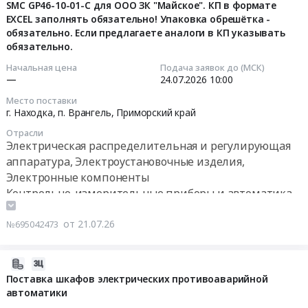
размножителя),
на
Строительство
SMC GP46-10-01-C для ООО ЗК "Майское". КП в формате
21
дефектовка
выключатели,
EXCEL заполнять обязательно! Упаковка обрешётка -
Артемовской
10:57:50
обязательно. Если предлагаете аналоги в КП указывать
и
коробки,
ТЭЦ-2
обязательно.
настройка
светильники
с
2026-
радиолокационной
для
внеплощадочной
07-
Начальная цена
Подача заявок до (МСК)
станции
ООО
—
24.07.2026
10:00
инфраструктурой
24
FURUNO
ЗК
Тендер
10:00:00
Место поставки
"FAR-
"Майское".
на
г. Находка, п. Врангель,
Приморский край
2117"
КП
поставку
Тендер:
Отрасли
на
в
щитовых
Манометр
Электрическая распределительная и регулирующая
СТР
формате
сборок
со
аппаратура, Электроустановочные изделия,
"Владимир
EXCEL
для
встроенным
Электронные компоненты
Сафонов"
заполнять
реализации
реле
Контрольно-измерительные приборы и автоматика,
для
обязательно!
проекта
давления
монтаж и обслуживание
нужд
Упаковка
Строительство
R1/8",
от 21.07.26
№695042473
"БИФ
обрешётка-
Артемовской
0-
ВНИРО"
обязательно.
ТЭЦ-2
1,0
at
Если
с
Мпа,
2026-
Владивосток,
предлагаете
внеплощадочной
SMC
07-
Поставка шкафов электрических противоаварийной
Приморский
аналоги
инфраструктурой
автоматики
GP46-
21
край
в
at