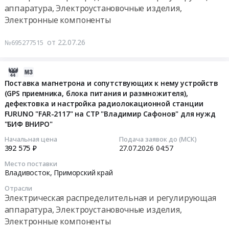
барьеров
руб.
аппаратура, Электроустановочные изделия,
Автоматические
искрозащиты
Тендер
Электронные компоненты
выключатели.
(БИ-
на
Цена:
Exia-
поставку
от 22.07.26
0
№695277515
150-
оборудования
руб.
24,
автоматики
ЛПА-400-
инженерных
2026-
2202)
систем
07-
Поставка магнетрона и сопутствующих к нему устройств
at
(реле)
(GPS приемника, блока питания и размножителя),
23
г.
для
дефектовка и настройка радиолокационной станции
05:53:12
Находка,
FURUNO "FAR-2117" на СТР "Владимир Сафонов" для нужд
ЦМШ-
Приморский
"БИФ ВНИРО"
АИИ
2026-
край
Приморский
07-
Начальная цена
Подача заявок до (МСК)
,
Тендер
392 575 ₽
27.07.2026
04:57
27
Russia,
на
04:57:00
Место поставки
RU
поставку
Владивосток,
Приморский край
Приморский
оборудования
Тендер
Отрасли
край
автоматики
на
Электрическая распределительная и регулирующая
Электрическая
инженерных
поставку
аппаратура, Электроустановочные изделия,
распределительная
систем
магнетрона
Электронные компоненты
и
(реле)
и