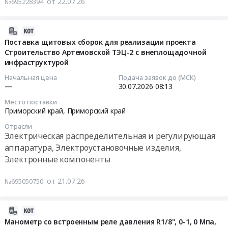
от 22.07.26
№695228394
изделия,
"Владимир
ООО
Электронные
Сафонов"
ЗК
компоненты
для
"Майское".
2026-
Предмет
нужд
КП
07-
Поставка щитовых сборок для реализации проекта
тендера:
"БИФ
в
Строительство Артемовской ТЭЦ-2 с внеплощадочной
29
Поставка
инфраструктурой
ВНИРО"
формате
13:21:24
оборудования
Тендер
EXCEL
Начальная цена
Подача заявок до (МСК)
автоматики
на
заполнять
2026-
—
30.07.2026
08:13
инженерных
поставку
обязательно!
07-
Место поставки
систем
магнетрона
Упаковка
30
Приморский край,
Приморский край
(реле)
и
обрешётка-
08:13:00
Отрасли
для
сопутствующих
обязательно.
Электрическая распределительная и регулирующая
ЦМШ-
к
Если
Тендер
аппаратура, Электроустановочные изделия,
АИИ
нему
предлагаете
на
Электронные компоненты
Приморский.
устройств
аналоги
поставку
Цена:
(GPS
в
щитовых
от 21.07.26
№695050750
58850
приемника,
КП
сборок
руб.
блока
указывать
для
питания
обязательно.
реализации
2026-
и
Тендер
проекта
07-
Манометр со встроенным реле давления R1/8", 0-1, 0 Мпа,