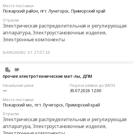
р-
в
руб.
край
распределительная
Место поставки
н;
2026-
КП
Пожарский район, пгт. Лучегорск,
Приморский край
Еврейская
и
пгт.Лучегорск,
07-
указывать
АО
регулирующая
Приморский
Отрасли
30
обязательно..
,
аппаратура,
Электрическая распределительная и регулирующая
край
18:00:00
Цена:
Russia,
Электроустановочные
аппаратура, Электроустановочные изделия,
,
0
RU
изделия,
Электронные компоненты
Russia,
Тендер:
руб.
Приморский
Электронные
RU
410201
край
компоненты
от 27.07.26
№696200082
Приморский
из
Электрическая
Предмет
край
р/
распределительная
тендера:
Электрическая
эл
2026-
и
Поставка
распределительная
лур
07-
прочие электротехнические мат-лы, ДПМ
регулирующая
Электро-
и
Тендер:
27
аппаратура,
технической
Начальная цена
Подача заявок до (МСК)
регулирующая
410201
10:16:29
Электроустановочные
—
30.07.2026
12:00
продукции.
аппаратура,
из
изделия,
Цена:
Электроустановочные
Место поставки
р/
2026-
Электронные
0
Пожарский мо., пгт. Лучегорск,
Приморский край
изделия,
эл
07-
компоненты
руб.
Электронные
лур
Отрасли
30
Предмет
компоненты
Электрическая распределительная и регулирующая
at
12:00:00
тендера:
Предмет
аппаратура, Электроустановочные изделия,
Пожарский
ОКПД2
тендера:
Электронные компоненты
район,