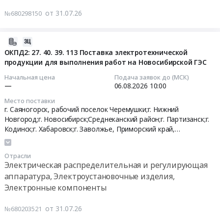
Изделия
,
на
Поставка
электроустановочные.
от 31.07.26
№680298150
Russia,
поставку
магнетронов
Цена:
RU
преобразователей
2J55
14172
Приморский
частоты
2026-
для
руб.
край
(СОбЗ048298)
07-
ОКПД2: 27. 40. 39. 113 Поставка электротехнической
нужд
Электрическая
Тендер
продукции для выполнения работ на Новосибирской ГЭС
31
Дальневосточного
распределительная
на
05:57:01
бассейнового
Начальная цена
Подача заявок до (МСК)
и
поставку
филиала
—
06.08.2026
10:00
регулирующая
преобразователей
2026-
ФГУП
аппаратура,
Место поставки
частоты
08-
Росморпорт.
г. Саяногорск, рабочий поселок Черемушки;г. Нижний
Электроустановочные
(СОбЗ048298)
06
Цена:
Новгород;г. Новосибирск;Среднеканский район;г. Партизанск;г.
изделия,
at
10:00:00
0
Кодинск;г. Хабаровск;г. Заволжье,
Приморский край
,
Электронные
г.
Хабаровский край
,
Магаданская область
руб.
компоненты
Спасск-
Тендер:
Предмет
Отрасли
Дальний,
ОКПД2:
Электрическая распределительная и регулирующая
тендера:
Приморский
27.40.39.113
аппаратура, Электроустановочные изделия,
ТМЦ
край
Поставка
Приморская
Электронные компоненты
,
электротехнической
ГРЭС.
Russia,
продукции
Цена:
от 31.07.26
№680203521
RU
для
0