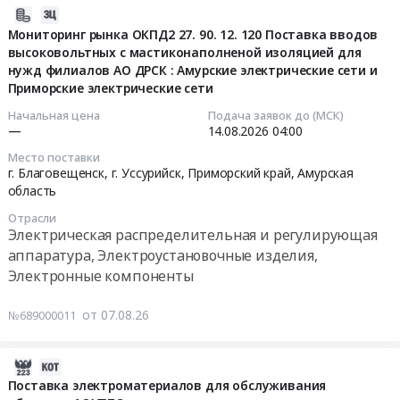
аппаратура, Электроустановочные изделия,
2026-
работ
Электронные компоненты
08-
Мониторинг рынка ОКПД2 27. 90. 12. 120 Поставка вводов
по
Электрокерамика, Изоляторы, Диэлектрики, прочие
высоковольтных с мастиконаполненой изоляцией для
07
автоматизации
электроизоляционные материалы
нужд филиалов АО ДРСК : Амурские электрические сети и
12:00:43
и
Прочее электрооборудование и материалы
Приморские электрические сети
диспетчеризация
Контрольно-измерительные приборы и автоматика,
2026-
инженерных
Начальная цена
Подача заявок до (МСК)
монтаж и обслуживание
—
14.08.2026
04:00
08-
систем
Лифтовое и эскалаторное оборудование. Монтаж и
14
здания
Место поставки
обслуживание лифтов и эскалаторов
04:00:00
(АДИС)
г. Благовещенск, г. Уссурийск,
Приморский край
,
Амурская
Вычислительное оборудование, Компьютеры,
область
на
Серверы и их части
Тендер
объекте
Отрасли
на
Ремонт и обслуживание офисной и вычислительной
строительства
Электрическая распределительная и регулирующая
мониторинг
техники и оборудования, Заправка картриджей
"Музейный
аппаратура, Электроустановочные изделия,
рынка
и
Аудио-, Видео-, Фото-техника, Оборудование для
Электронные компоненты
ОКПД2
театрально-
презентаций и показов. Монтаж и обслуживание
27.90.12.120
образовательный
Телекоммуникационное оборудование и материалы,
от 07.08.26
№689000011
Поставка
комплекс.-
Оборудование связи
вводов
Учебный
Монтаж, ремонт и обслуживание
2026-
высоковольтных
корпус
телекоммуникационного оборудования
08-
Поставка электроматериалов для обслуживания
с
Высшей
Проектирование, монтаж и обслуживание