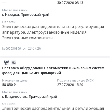
at
—
30.07.2026
03:43
край
г.
2026-
Электрическая
Место поставки
Находка,
07-
г. Находка,
Приморский край
распределительная
Приморский
30
и
Отрасли
край
03:43:00
Электрическая распределительная и регулирующая
регулирующая
,
аппаратура,
аппаратура, Электроустановочные изделия,
Russia,
Тендер
Электроустановочные
Электронные компоненты
RU
на
изделия,
Приморский
закупку
Электронные
от 23.07.26
№695230399
край
барьеров
компоненты
Электрическая
искрозащиты
Предмет
распределительная
(БИ-
2026-
тендера:
и
Exia-
07-
Поставка оборудования автоматики инженерных систем
Щит
регулирующая
150-
(реле) для ЦМШ-АИИ Приморский
23
электрический
аппаратура,
24,
16:03:26
из
Начальная цена
Подача заявок до (МСК)
Электроустановочные
ЛПА-400-
58 850 ₽
27.07.2026
15:20
нерж.
изделия,
2202)
2026-
стали
Место поставки
Электронные
Тендер
07-
г. Владивосток,
Приморский край
500*500*300.
компоненты
на
27
Цена:
Предмет
Отрасли
закупку
15:20:00
0
Электрическая распределительная и регулирующая
тендера: