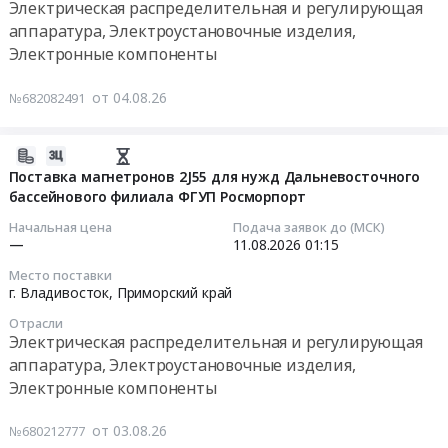
АО
Электрическая распределительная и регулирующая
регулирующая
поселок
03:00:00
электрические
театрально-
"Быстринская
аппаратура, Электроустановочные изделия,
аппаратура,
городского
сети
образовательный
горная
Электронные компоненты
Электроустановочные
типа
Тендер
и
комплекс.
компания".
изделия,
Новошахтинский,
на
Приморские
-
Цена:
от 04.08.26
Электронные
№682082491
Приморский
поставку
электрические
Учебный
0
компоненты
край
электрощитов
сети.
корпус
руб.
Предмет
,
для
Цена:
Высшей
2026-
тендера:
Russia,
нужд
0
школы
08-
Поставка магнетронов 2J55 для нужд Дальневосточного
200215
RU
ИАПУ
руб.
бассейнового филиала ФГУП Росморпорт
музыкального
03
эл/
Приморский
ДВО
и
08:40:58
Начальная цена
Подача заявок до (МСК)
техн.
край
РАН
театрального
—
11.08.2026
01:15
МТР
Электрическая
Тендер
искусства".
2026-
ЛУР.
Место поставки
распределительная
на
Цена:
08-
г. Владивосток,
Приморский край
Цена:
и
поставку
251603858
11
0
регулирующая
Отрасли
электрощитов
руб.
01:15:00
руб.
Электрическая распределительная и регулирующая
аппаратура,
для
аппаратура, Электроустановочные изделия,
Электроустановочные
нужд
Тендер
Электронные компоненты
изделия,
ИАПУ
на
Электронные
ДВО
поставку
от 03.08.26
компоненты
№680212777
РАН
магнетронов