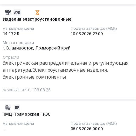
Предмет
at
2J55
тендера:
г.
для
2026-
360201
Владивосток,
нужд
08-
Изделия электроустановочные
Низковольтная
Приморский
Дальневосточного
03
аппаратура
Начальная цена
Подача заявок до (МСК)
край
бассейнового
03:37:02
14 172 ₽
10.08.2026
23:00
РУН.
,
филиала
Цена:
Russia,
Место поставки
ФГУП
2026-
г. Владивосток,
Приморский край
0
RU
Росморпорт
08-
руб.
Приморский
Отрасли
Тендер
10
Электрическая распределительная и регулирующая
край
на
23:00:00
Электрическая
аппаратура, Электроустановочные изделия,
поставку
распределительная
Электронные компоненты
магнетронов
Тендер
и
2J55
на
регулирующая
от 03.08.26
№680273397
для
изделия
аппаратура,
нужд
электроустановочные
Электроустановочные
Дальневосточного
Тендер
2026-
изделия,
бассейнового
на
07-
ТМЦ Приморская ГРЭС
Электронные
филиала
изделия
31
компоненты
Начальная цена
Подача заявок до (МСК)
ФГУП
электроустановочные
14:48:06
—
06.08.2026
00:00
Предмет
Росморпорт
at