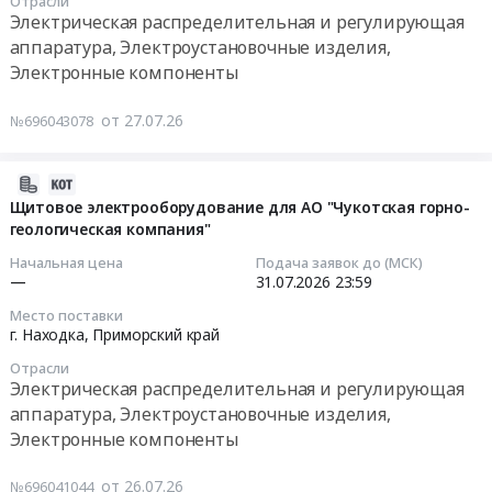
г.
Отрасли
14
ДПМ.
распределительная
Электрическая распределительная и регулирующая
Находка,
03:00:00
Цена:
и
аппаратура, Электроустановочные изделия,
Приморский
0
регулирующая
Электронные компоненты
край
Тендер:
руб.
аппаратура,
,
поставку
Электроустановочные
от 27.07.26
№696043078
Russia,
высоковольтных
изделия,
RU
вводов
Электронные
Приморский
Тендер:
2026-
компоненты
край
поставку
07-
Щитовое электрооборудование для АО "Чукотская горно-
Предмет
Электрическая
высоковольтных
геологическая компания"
26
тендера:
распределительная
вводов
05:28:02
прочие
Начальная цена
Подача заявок до (МСК)
и
at
электротехнические
—
31.07.2026
23:59
регулирующая
г.
2026-
мат-
аппаратура,
Место поставки
Уссурийск;г.
07-
лы,
г. Находка,
Приморский край
Электроустановочные
Владивосток,
31
ДПМ.
изделия,
Отрасли
Приморский
23:59:00
Цена:
Электрическая распределительная и регулирующая
Электронные
край
0
компоненты
аппаратура, Электроустановочные изделия,
,
Тендер
руб.
Предмет
Электронные компоненты
Russia,
на
тендера:
RU
щитовое
Поставка
от 26.07.26
№696041044
Приморский