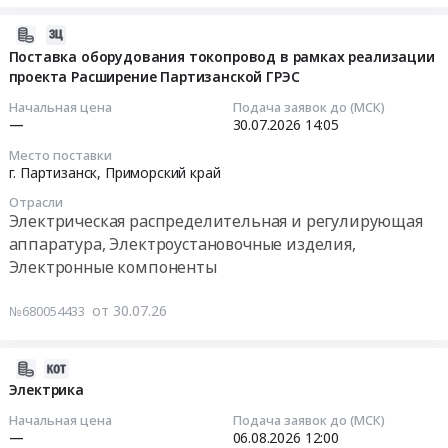
Приморский
выполнения
руб.
край
работ
2026-
Электрическая
на
07-
Поставка оборудования токопровод в рамках реализации
распределительная
Новосибирской
проекта Расширение Партизанской ГРЭС
30
и
ГЭС
17:25:13
Начальная цена
Подача заявок до (МСК)
регулирующая
Тендер:
—
30.07.2026
14:05
аппаратура,
ОКПД2:
2026-
Место поставки
Электроустановочные
27.40.39.113
07-
г. Партизанск,
Приморский край
изделия,
Поставка
30
Электронные
Отрасли
электротехнической
14:05:00
Электрическая распределительная и регулирующая
компоненты
продукции
аппаратура, Электроустановочные изделия,
Предмет
для
Тендер
Электронные компоненты
тендера:
выполнения
на
Поставка
работ
поставку
от 30.07.26
№680054433
преобразователей
на
оборудования
частоты
Новосибирской
токопровод
(СОбЗ048298).
ГЭС
в
2026-
Цена:
at
рамках
07-
Электрика
2519299
г.
реализации
30
Начальная цена
Подача заявок до (МСК)
руб.
Саяногорск,
проекта
12:42:35
—
06.08.2026
12:00