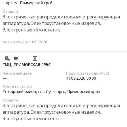
инженерных
08-
г. Артем,
Приморский край
обслуживания
Поставка
систем
11
Отрасли
объектов
вводов
здания
18:00:00
Электрическая распределительная и регулирующая
АОУПТС
высоковольтных
(АДИС)
аппаратура, Электроустановочные изделия,
at
с
на
Тендер
Электронные компоненты
г.
мастиконаполненой
объекте
на
Уссурийск,
изоляцией
строительства
закупку
от 06.08.26
№682284927
Приморский
для
"Музейный
преобразователей
край
нужд
и
частоты
,
филиалов
театрально-
и
2026-
Russia,
АО
образовательный
устройств
08-
ТМЦ, ПРИМОРСКАЯ ГРЭС
RU
ДРСК
комплекс.-
плавного
06
Начальная цена
Подача заявок до (МСК)
Приморский
Учебный
пуска
09:20:04
—
11.08.2026
00:00
край
Амурские
корпус
для
Кабельно-
Место поставки
электрические
Высшей
АО
2026-
Пожарский район, пгт. Лучегорск,
Приморский край
проводниковая
сети
школы
"Быстринская
08-
продукция
и
музыкального
Отрасли
горная
11
Предмет
Электрическая распределительная и регулирующая
Приморские
и
компания"
00:00:00
тендера:
аппаратура, Электроустановочные изделия,
электрические
театрального
Тендер
Поставка
Электронные компоненты
сети
искусства"
на
Тендер:
электроматериалов
at
at
закупку
ТМЦ,