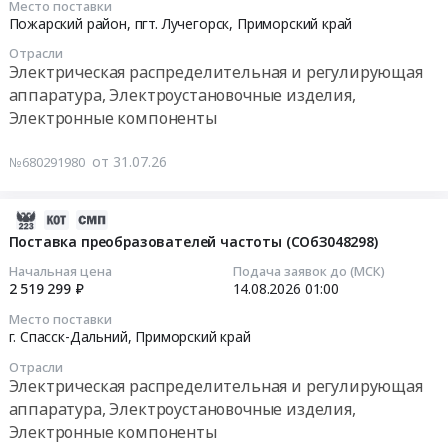
тендера:
at
Место поставки
г.
2026-
Поставка
Пожарский район, пгт. Лучегорск,
Приморский край
г.
Владивосток,
08-
электрощитов
Владивосток,
Приморский
Отрасли
06
для
Электрическая распределительная и регулирующая
Приморский
край
00:00:00
нужд
край
аппаратура, Электроустановочные изделия,
,
ИАПУ
,
Электронные компоненты
Russia,
Тендер:
ДВО
Russia,
RU
ТМЦ
РАН.
RU
от 31.07.26
№680291980
Приморский
Приморская
Цена:
Приморский
край
ГРЭС
94371
край
Электрическая
Тендер:
2026-
руб.
Электрическая
распределительная
ТМЦ
07-
Поставка преобразователей частоты (СОбЗ048298)
распределительная
и
Приморская
31
и
Начальная цена
Подача заявок до (МСК)
регулирующая
ГРЭС
11:56:56
2 519 299 ₽
14.08.2026
01:00
регулирующая
аппаратура,
at
аппаратура,
Электроустановочные
Место поставки
Пожарский
2026-
Электроустановочные
г. Спасск-Дальний,
Приморский край
изделия,
район,
08-
изделия,
Электронные
пгт.
Отрасли
14
Электронные
компоненты
Электрическая распределительная и регулирующая
Лучегорск,
01:00:00
компоненты
Предмет
аппаратура, Электроустановочные изделия,
Приморский
Предмет
тендера:
Электронные компоненты
край
Тендер
тендера: