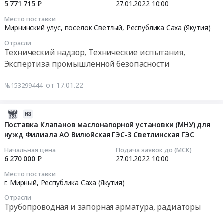
2022-
5 771 715 ₽
27.01.2022
10:00
передачи
резервный
мощностью
мощностью
01-
данных
Интернет
Место поставки
от
от
27
СОТИАССО,
Мирнинский улус, поселок Светлый,
Республика Саха (Якутия)
для
370
92,5
10:00:00
с
АО
МВт
МВт
Отрасли
Филиалом
"Вилюйская
Технический надзор, Технические испытания,
до
до
Тендер
АО
ГЭС-3"
Экспертиза промышленной безопасности
387,5
110
на
«СО
и
МВт
МВт
разработку
ЕЭС»
его
от 17.01.22
с
№153299444
at
Декларации
Якутское
филиала
учетом
Светлый,
безопасности
РДУ,
Тендер
ввода
Мирнинский
гидротехнических
2022-
а
на
четвертого
Район,
сооружений
02-
Поставка Клапанов маслонапорной установки (МНУ) для
так
услуги
гидроагрегата
Республика
нужд Филиала АО Вилюйская ГЭС-3 Светлинская ГЭС
Светлинской
09
же
по
установленной
Саха
ГЭС,
05:15:04
резервный
предоставлению
Начальная цена
Подача заявок до (МСК)
мощностью
(Якутия)
при
6 270 000 ₽
27.01.2022
10:00
Интернет
спутниковых
от
,
промежуточной
2022-
для
резервных
92,5
Russia,
Место поставки
отметке
01-
АО
диспетчерско-
г. Мирный,
Республика Саха (Якутия)
МВт
RU
водохранилища
27
"Вилюйская
технологических
до
Республика
Отрасли
ПУ=176,00м
10:00:00
ГЭС-3"
каналов
110
Трубопроводная и запорная арматура, радиаторы
Саха
Тендер
и
связи,
МВт
(Якутия)
на
Тендер