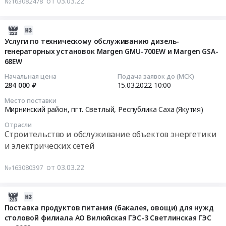
от 03.03.22
№163082478
тендера:
Строительство
RU
поставку
сигнализации
Оказание
и
Республика
расходных
и
услуг
обслуживание
Саха
2022-
материалов
системы
по
объектов
(Якутия)
03-
для
пожаротушения
Услуги по техническому обслуживанию дизель-
обслуживанию
энергетики
Строительство
генераторных установок Margen GMU-700EW и Margen GSA-
24
оргтехники
в
инженерных
и
и
68EW
01:05:06
(картриджи)
помещениях
сетей
электрических
обслуживание
для
производственного
Начальная цена
Подача заявок до (МСК)
АО
сетей
гидротехнических
2022-
Филиала
корпуса
284 000 ₽
15.03.2022
10:00
Вилюйская
Предмет
сооружений
03-
АО
№2
Место поставки
ГЭС-3
тендера:
Предмет
15
Вилюйская
АТЦ
Мирнинский район, пгт. Светлый,
Республика Саха (Якутия)
на
Оказание
тендера:
10:00:00
ГЭС-3
филиала
Отрасли
2022
услуг
Выполнение
Светлинская
АО
Строительство и обслуживание объектов энергетики
год.
по
комплекса
Тендер
ГЭС
Вилюйская
и электрических сетей
Цена:
техническому
работ
на
на
ГЭС-3
1902103
обслуживанию
по
услуги
2022
Светлинская
от 03.03.22
№163080397
руб.
и
обустройству
по
год
ГЭС
контролю
скважин
техническому
at
Тендер
работ
КИА
обслуживанию
г.
2022-
на
по
на
дизель-
Мирный,
03-
оборудование
Поставка продуктов питания (бакалея, овощи) для нужд
замеру
ГТС
столовой филиала АО Вилюйская ГЭС-3 Светлинская ГЭС
генераторных
Республика
30
Автоматической
параметров,