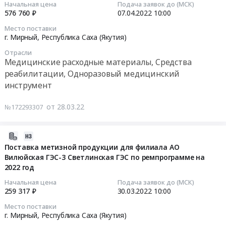
эквивалент)
Начальная цена
Подача заявок до (МСК)
2022-
576 760 ₽
07.04.2022
10:00
по
04-
программе
Место поставки
07
ТП
г. Мирный,
Республика Саха (Якутия)
10:00:00
и
Отрасли
ОВИЗ
Медицинские расходные материалы, Средства
Тендер
для
реабилитации, Одноразовый медицинский
на
нужд
инструмент
поставку
АО
материалов
Вилюйская
от 28.03.22
№172293307
для
ГЭС-3
инъекционных
и
работ
2022-
его
для
04-
филиала
Поставка метизной продукции для филиала АО
филиала
Вилюйская ГЭС-3 Светлинская ГЭС по ремпрограмме на
08
Светлинская
2022 год
АО
06:30:08
ГЭС
Вилюйская
на
Начальная цена
Подача заявок до (МСК)
ГЭС-3
2022-
2022
259 317 ₽
30.03.2022
10:00
Светлинская
03-
год
Место поставки
ГЭС
30
Тендер
г. Мирный,
Республика Саха (Якутия)
по
10:00:00
на