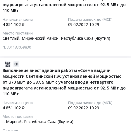
руб.
АО
гидроагрегата установленной мощностью от 92, 5 МВт до
(Якутия)
АО
at
110 МВт
Вилюйская
Предмет
Вилюйская
г.
2022-
ГЭС-3
тендера:
ГЭС-3
Мирный,
02-
Начальная цена
Подача заявок до (МСК)
Светлинская
Оказание
4 851 102 ₽
09.02.2022
10:29
Светлинская
Республика
09
ГЭС
услуг
ГЭС
Саха
10:29:14
Место поставки
на
специального
Тендер
(Якутия)
Светлый, Мирнинский Район,
Республика Саха (Якутия)
2022
назначения
на
,
Тендер
№801183059830
год
в
поставку
Russia,
на
at
области
пожарного
RU
выполнение
г.
гидрометеорологии
инвентаря
Республика
2022-
внестадийной
Мирный,
и
для
Саха
02-
работы
Выполнение внестадийной работы «Схема выдачи
Республика
мониторинга
нужд
(Якутия)
мощности Светлинской ГЭС установленной мощностью
09
«Схема
Саха
от 370 МВт до 387, 5 МВт с учетом ввода четвертого
окружающей
Филиала
Инженерно-
10:29:14
выдачи
гидроагрегата установленной мощностью от 92, 5 МВт до
(Якутия)
среды,
АО
геологические
мощности
110 МВт
,
предоставление
Вилюйская
и
2022-
Светлинской
Russia,
специализированной
ГЭС-3
гидрологические
02-
ГЭС
Начальная цена
Подача заявок до (МСК)
RU
4 851 102 ₽
09.02.2022
10:29
гидрометеорологической
Светлинская
изыскания,
09
установленной
Республика
информации
ГЭС
Разведочное
10:29:14
мощностью
Место поставки
Саха
в
at
бурение
г. Мирный,
Республика Саха (Якутия)
от
(Якутия)
2022г.
г.
Предмет
Тендер
370
Отрасли