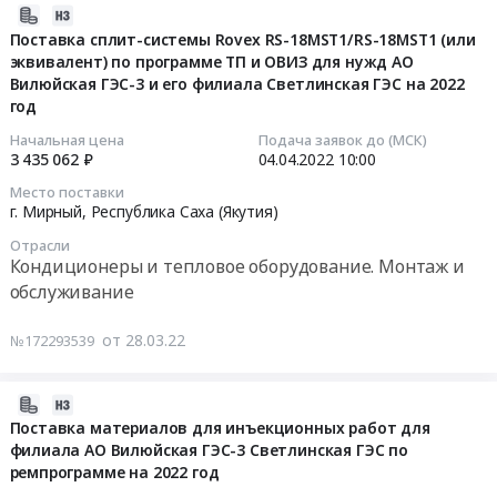
2022-
04-
Поставка сплит-системы Rovex RS-18MST1/RS-18MST1 (или
эквивалент) по программе ТП и ОВИЗ для нужд АО
08
Вилюйская ГЭС-3 и его филиала Светлинская ГЭС на 2022
06:45:05
год
2022-
Начальная цена
Подача заявок до (МСК)
3 435 062 ₽
04.04.2022
10:00
04-
04
Место поставки
10:00:00
г. Мирный,
Республика Саха (Якутия)
Отрасли
Тендер
Кондиционеры и тепловое оборудование. Монтаж и
на
обслуживание
поставку
сплит-
от 28.03.22
№172293539
системы
Rovex
2022-
RS-
04-
Поставка материалов для инъекционных работ для
18MST1/RS-
филиала АО Вилюйская ГЭС-3 Светлинская ГЭС по
13
18MST1
ремпрограмме на 2022 год
18:07:16
(или