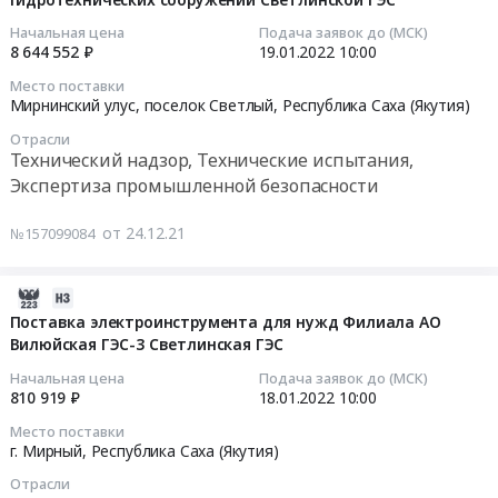
04
Предмет
Цена:
Предмет
93701.46
данных
Филиала
для
18:55:05
Начальная цена
Подача заявок до (МСК)
тендера:
25921990
тендера:
руб.
телеметрии
АО
Филиала
8 644 552 ₽
19.01.2022
10:00
Ремонт
руб.
Очистка
(АИИСКУЭ)
Вилюйская
АО
2022-
Место поставки
лестничных
акватории
+
ГЭС-3
Вилюйская
01-
Мирнинский улус, поселок Светлый,
Республика Саха (Якутия)
клеток
водохранилища
«Уверенный
Светлинская
ГЭС-3
19
Светлинской
от
Отрасли
прием»
ГЭС
Светлинская
10:00:00
Технический надзор, Технические испытания,
ГЭС:
плавающей
для
at
ГЭС
Экспертиза промышленной безопасности
№1,
древесины.
АО
г.
на
Тендер
№3,
Цена:
«Вилюйская
Мирный,
2022
на
от 24.12.21
№157099084
№5,
2295004
ГЭС-3»
Республика
год
мониторинг
№6,
руб.
и
Саха
Тендер
технического
№7,
его
(Якутия)
на
состояния
2022-
№8
филиала.
,
поставку
и
01-
Поставка электроинструмента для нужд Филиала АО
в
Цена:
Russia,
химреагентов
безопасности
Вилюйская ГЭС-3 Светлинская ГЭС
28
2022г.
93701.46
RU
для
гидротехнических
04:45:05
Начальная цена
Подача заявок до (МСК)
Цена:
руб.
Республика
технологии
сооружений
810 919 ₽
18.01.2022
10:00
2875517
Саха
для
Светлинской
2022-
руб.
Место поставки
(Якутия)
Филиала
ГЭС
01-
г. Мирный,
Республика Саха (Якутия)
Инструменты
АО
Тендер
18
Отрасли
Предмет
Вилюйская
на
10:00:00