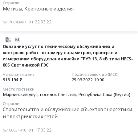
Отрасли
ремпрограмме
поставку
Метизы, Крепежные изделия
на
Тендер
сплит-
2022
на
системы
от 22.03.22
№170040497
год
поставку
Rovex
Тендер
метизной
RS-
на
2022-
продукции
18MST1/RS-
поставку
04-
для
18MST1
Оказание услуг по техническому обслуживанию и
материалов
контролю работ по замеру параметров, проверке и
13
филиала
(или
измерениям оборудования ячейки ГРУЭ 13, 8 кВ типа HECS-
для
17:24:48
АО
эквивалент)
80S Светлинской ГЭС
инъекционных
Вилюйская
по
работ
2022-
ГЭС-3
программе
Начальная цена
Подача заявок до (МСК)
915 194 ₽
29.03.2022
10:00
для
03-
Светлинская
ТП
филиала
29
ГЭС
и
Место поставки
АО
10:00:00
по
ОВИЗ
Мирнинский улус, поселок Светлый,
Республика Саха (Якутия)
Вилюйская
ремпрограмме
для
Отрасли
ГЭС-3
Тендер
на
нужд
Строительство и обслуживание объектов энергетики
Светлинская
на
2022
АО
и электрических сетей
ГЭС
оказание
год
Вилюйская
по
услуг
Тендер
ГЭС-3
от 17.03.22
№166031418
ремпрограмме
по
на
и