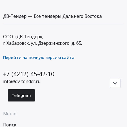
Поставка
Мирный,
год
Цена:
электроинструмента
Республика
Тендер
8644552
для
Саха
на
ДВ-Тендер — Все тендеры Дальнего Востока
руб.
нужд
(Якутия)
поставку
Филиала
,
резинотехнических
АО
Russia,
изделий
ООО «ДВ-Тендер»,
Вилюйская
RU
для
г. Хабаровск,
ул. Дзержинского, д. 65
.
ГЭС-3
Республика
ФАО
Светлинская
Саха
Вилюйская
ГЭС.
(Якутия)
ГЭС-3
Перейти на полную версию сайта
Цена:
Мебель,
Светлинская
810919
Элементы
ГЭС
+7 (4212) 45-42-10
руб.
интерьера
на
info@dv-tender.ru
Предмет
2022
тендера:
год
Поставка
at
Telegram
мебели
г.
для
Мирный,
нужд
Республика
Меню
Филиала
Саха
Поиск
АО
(Якутия)