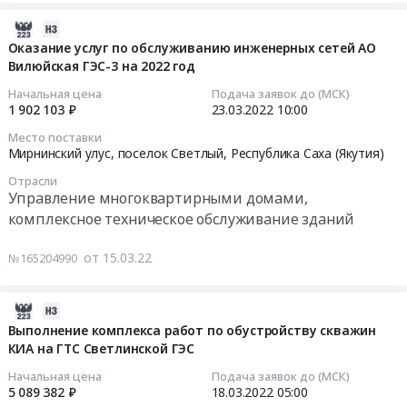
на
техническому
поставку
его
2022-
2022
обслуживанию
метизной
филиала
04-
год
Оказание услуг по обслуживанию инженерных сетей АО
и
продукции
Светлинская
Вилюйская ГЭС-3 на 2022 год
08
at
контролю
для
ГЭС
15:50:06
г.
работ
филиала
на
Начальная цена
Подача заявок до (МСК)
Мирный,
по
АО
2022
1 902 103 ₽
23.03.2022
10:00
2022-
Республика
замеру
Вилюйская
год
Место поставки
03-
Саха
параметров,
ГЭС-3
at
Мирнинский улус, поселок Светлый,
Республика Саха (Якутия)
23
(Якутия)
проверке
Светлинская
г.
Отрасли
10:00:00
,
и
ГЭС
Мирный,
Управление многоквартирными домами,
Russia,
измерениям
по
Республика
комплексное техническое обслуживание зданий
Тендер
RU
оборудования
ремпрограмме
Саха
на
Республика
ячейки
на
(Якутия)
от 15.03.22
№165204990
оказание
Саха
ГРУЭ
2022
,
услуг
(Якутия)
13,8
год
Russia,
по
Медицинские
кВ
at
RU
2022-
обслуживанию
расходные
типа
г.
Республика
04-
Выполнение комплекса работ по обустройству скважин
инженерных
материалы,
HECS-
КИА на ГТС Светлинской ГЭС
Мирный,
Саха
01
сетей
Средства
80S
Республика
(Якутия)
15:25:04
Начальная цена
Подача заявок до (МСК)
АО
реабилитации,
Светлинской
Саха
Кондиционеры
5 089 382 ₽
18.03.2022
05:00