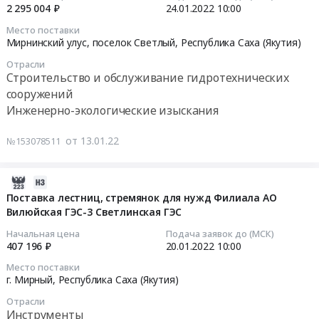
пожарной,
№1,
охране
его
передачи
2 295 004 ₽
24.01.2022
10:00
тревожной
№3,
филиала
2022-
филиала
данных
Место поставки
сигнализации
№5,
АО
01-
at
телеметрии
Мирнинский улус, поселок Светлый,
Республика Саха (Якутия)
и
№6,
Вилюйская
24
Светлый,
(АИИСКУЭ)
Отрасли
системы
№7,
ГЭС-3
10:00:00
Мирнинский
+
Строительство и обслуживание гидротехнических
видеонаблюдения
№8
Светлинская
Район,
«Уверенный
сооружений
АО
в
ГЭС
Тендер
Республика
прием»
Инженерно-экологические изыскания
Вилюйская
2022г
(гидротехнические
на
Саха
для
ГЭС-3
Тендер
сооружения)
очистку
(Якутия)
АО
от 13.01.22
№153078511
и
на
at
акватории
,
«Вилюйская
его
ремонт
Мирнинский
водохранилища
Russia,
ГЭС-3»
филиала
лестничных
улус,
от
RU
и
2022-
Светлинская
клеток
поселок
плавающей
Республика
его
01-
Поставка лестниц, стремянок для нужд Филиала АО
ГЭС.
Светлинской
Светлый,
древесины
Саха
филиала
Вилюйская ГЭС-3 Светлинская ГЭС
28
Цена:
ГЭС:
Республика
Тендер
(Якутия)
at
06:05:06
Начальная цена
Подача заявок до (МСК)
21891086
№1,
Саха
на
Предмет
г.
407 196 ₽
20.01.2022
10:00
руб.
№3,
(Якутия)
очистку
тендера:
Мирный,
2022-
Место поставки
№5,
,
акватории
Услуги
Республика
01-
г. Мирный,
Республика Саха (Якутия)
№6,
Russia,
водохранилища
по
Саха
20
Отрасли
№7,
RU
от
предоставлении
(Якутия)
10:00:00
Инструменты
№8