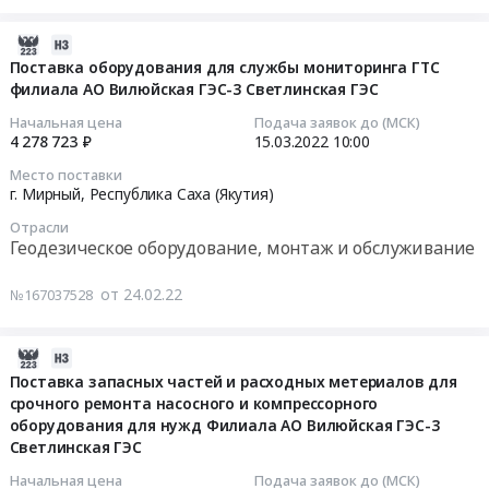
объектов
ГЭС
оборудования
Тендер
котла
энергетики
на
Предмет
на
электрического
2022-
и
2022
тендера:
поставку
индукционного
03-
Поставка оборудования для службы мониторинга ГТС
электрических
год
Оборудование
продуктов
ИКН-160
филиала АО Вилюйская ГЭС-3 Светлинская ГЭС
24
сетей
at
Автоматической
питания
(или
00:40:07
Начальная цена
Подача заявок до (МСК)
Предмет
г.
пожарной
для
эквивалент)
4 278 723 ₽
15.03.2022
10:00
тендера:
Мирный,
сигнализации
нужд
Тендер
2022-
Место поставки
Услуги
Республика
и
столовой
на
03-
г. Мирный,
Республика Саха (Якутия)
по
Саха
системы
(мясо,
поставку
15
Отрасли
техническому
(Якутия)
пожаротушения
рыба)
котла
10:00:00
Геодезическое оборудование, монтаж и обслуживание
обслуживанию
,
в
Филиала
электрического
дизель-
Russia,
помещениях
АО
индукционного
Тендер
от 24.02.22
№167037528
генераторных
RU
производственного
Вилюйская
ИКН-160
на
установок
Республика
корпуса
ГЭС-3
(или
поставку
Margen
Саха
№2
Светлинская
эквивалент)
оборудования
2022-
GMU-
(Якутия)
АТЦ
ГЭС
at
для
03-
Поставка запасных частей и расходных метериалов для
700EW
Овощи,
филиала
на
г.Мирный,Республика
службы
срочного ремонта насосного и компрессорного
10
и
Фрукты,
АО
2022
САХА
оборудования для нужд Филиала АО Вилюйская ГЭС-3
мониторинга
02:55:05
Margen
в
Вилюйская
г
Светлинская ГЭС
(Якутия)
ГТС
GSA-
том
ГЭС-3
at
,
филиала
2022-
Начальная цена
Подача заявок до (МСК)