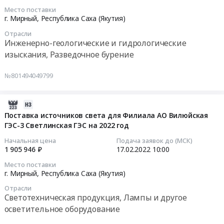
г.
Светлинской
(Якутия)
и
14
Место поставки
Мирный,
ГЭС
Насосное
мониторинга
11:29:19
г. Мирный,
Республика Саха (Якутия)
Республика
в
и
окружающей
Отрасли
Саха
2022г
водонапорное
среды,
Тендер
Инженерно-геологические и гидрологические
(Якутия)
at
оборудование,
предоставление
на
изыскания, Разведочное бурение
,
Мирнинский
Компрессоры,
специализированной
оказание
Russia,
район,
монтаж
гидрометеорологической
услуг
№801494049799
RU
п.Светлый,
и
информации
специального
Республика
Республика
обслуживание
в
назначения
Саха
Саха
Предмет
2022-
2022г
в
(Якутия)
(Якутия)
тендера:
02-
Поставка источников света для Филиала АО Вилюйская
Тендер
области
Запчасти
,
Поставка
ГЭС-3 Светлинская ГЭС на 2022 год
23
на
гидрометеорологии
для
Russia,
запасных
23:30:30
оказание
и
Начальная цена
Подача заявок до (МСК)
легковых
RU
частей
услуг
мониторинга
1 905 946 ₽
17.02.2022
10:00
автомобилей,
Республика
и
2022-
специального
окружающей
Место поставки
Автомобильные
Саха
расходных
02-
назначения
среды,
г. Мирный,
Республика Саха (Якутия)
аксессуары
(Якутия)
метериалов
17
в
предоставление
Отрасли
Предмет
Поверка
для
10:00:00
области
специализированной
Светотехническая продукция, Лампы и другое
тендера:
и
срочного
гидрометеорологии
гидрометеорологической
осветительное оборудование
Поставка
калибровка
ремонта
Тендер
и
информации
запасных
оборудования