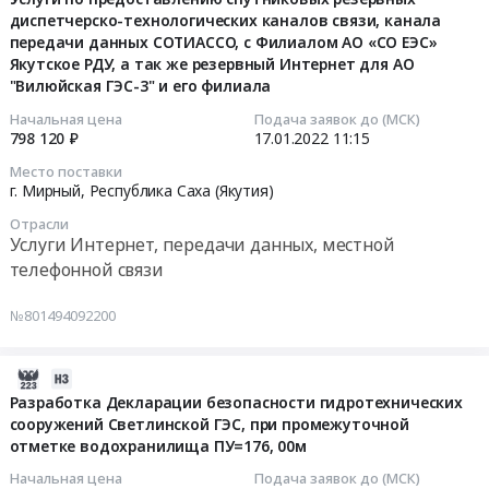
инвентаря
руб.
четвертого
внестадийной
диспетчерско-технологических каналов связи, канала
17
спутниковых
год.
для
гидроагрегата
работы
передачи данных СОТИАССО, с Филиалом АО «СО ЕЭС»
11:15:15
резервных
Цена:
нужд
установленной
«Схема
Якутское РДУ, а так же резервный Интернет для АО
диспетчерско-
1905946
Филиала
мощностью
выдачи
"Вилюйская ГЭС-3" и его филиала
2022-
технологических
руб.
АО
от
мощности
01-
каналов
Начальная цена
Подача заявок до (МСК)
Вилюйская
92,5
Светлинской
798 120 ₽
17.01.2022
11:15
17
связи,
ГЭС-3
МВт
ГЭС
11:15:15
канала
Светлинская
до
Место поставки
установленной
г. Мирный,
Республика Саха (Якутия)
передачи
ГЭС.
110
мощностью
Тендер
данных
Цена:
МВт
от
Отрасли
на
СОТИАССО,
466340
Услуги Интернет, передачи данных, местной
Тендер
370
услуги
с
руб.
на
телефонной связи
МВт
по
Филиалом
выполнение
до
предоставлению
АО
внестадийной
№801494092200
387,5
спутниковых
«СО
работы
МВт
резервных
ЕЭС»
«Схема
с
2022-
диспетчерско-
Якутское
выдачи
учетом
02-
Разработка Декларации безопасности гидротехнических
технологических
РДУ,
мощности
ввода
сооружений Светлинской ГЭС, при промежуточной
12
каналов
а
Светлинской
четвертого
отметке водохранилища ПУ=176, 00м
15:05:04
связи,
так
ГЭС
гидроагрегата
канала
же
Начальная цена
Подача заявок до (МСК)
установленной
установленной