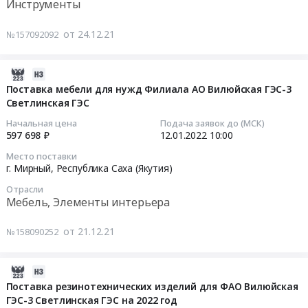
Инструменты
тендера:
ГЭС-3
мониторинг
Поставка
Светлинская
технического
Тендер
от 24.12.21
№157092092
лестниц,
ГЭС
состояния
на
стремянок
на
и
поставку
для
2022
безопасности
электроинструмента
2022-
нужд
год
гидротехнических
для
01-
Поставка мебели для нужд Филиала АО Вилюйская ГЭС-3
Филиала
at
сооружений
нужд
Светлинская ГЭС
28
АО
г.
Светлинской
Филиала
04:25:04
Начальная цена
Подача заявок до (МСК)
Вилюйская
Мирный,
ГЭС
АО
597 698 ₽
12.01.2022
10:00
ГЭС-3
Республика
at
Вилюйская
2022-
Место поставки
Светлинская
Саха
Мирнинский
ГЭС-3
01-
г. Мирный,
Республика Саха (Якутия)
ГЭС.
(Якутия)
улус,
Светлинская
12
Цена:
Отрасли
,
поселок
ГЭС
10:00:00
Мебель, Элементы интерьера
407196
Russia,
Светлый,
Тендер
руб.
RU
Республика
на
Тендер
от 21.12.21
№158090252
Республика
Саха
поставку
на
Саха
(Якутия)
электроинструмента
поставку
(Якутия)
,
для
мебели
2022-
Химические
Russia,
нужд
для
01-
Поставка резинотехнических изделий для ФАО Вилюйская
реактивы,
RU
Филиала
нужд
ГЭС-3 Светлинская ГЭС на 2022 год
28