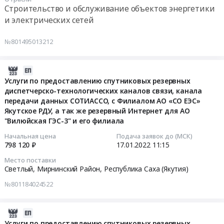
Светотехническая
Цена:
Мирный,
тендера:
на
МВт
Строительство и обслуживание объектов энергетики
продукция,
4493268
Республика
Оказание
выполнение
до
и электрических сетей
Лампы
руб.
Саха
услуг
внестадийной
387,5
и
(Якутия)
специального
работы
МВт
№801495013212
другое
,
назначения
«Схема
с
осветительное
Russia,
в
выдачи
учетом
2022-
оборудование
RU
области
мощности
ввода
01-
Предмет
Услуги по предоставлению спутниковых резервных
Республика
гидрометеорологии
Светлинской
четвертого
диспетчерско-технологических каналов связи, канала
17
тендера:
Саха
и
ГЭС
гидроагрегата
передачи данных СОТИАССО, с Филиалом АО «СО ЕЭС»
11:15:15
Поставка
(Якутия)
мониторинга
установленной
установленной
Якутское РДУ, а так же резервный Интернет для АО
источников
Противопожарное
окружающей
мощностью
мощностью
"Вилюйская ГЭС-3" и его филиала
2022-
света
оборудование,
среды,
от
от
01-
для
Начальная цена
Подача заявок до (МСК)
инвентарь
предоставление
370
92,5
798 120 ₽
17.01.2022
11:15
17
Филиала
и
специализированной
МВт
МВт
11:15:15
АО
его
гидрометеорологической
до
до
Место поставки
Вилюйская
Светлый, Мирнинский Район,
Республика Саха (Якутия)
обслуживание
информации
387,5
110
Тендер
ГЭС-3
Предмет
в
МВт
МВт
№801184024522
на
Светлинская
тендера:
2022г.
с
Тендер
услуги
ГЭС
Поставка
Цена:
учетом
на
2022-
по
на
пожарного
4493268
ввода
выполнение
01-
предоставлению
Услуги по предоставлению спутниковых резервных
2022