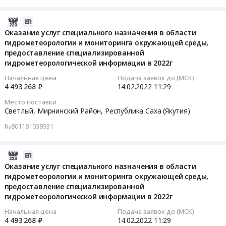
на
службы
обеспечение
оборудования
поставку
мониторинга
приборов
для
2022-
запасных
ГТС
оперативного
нужд
02-
Оказание услуг специального назначения в области
частей
филиала
контроля
Филиала
гидрометеорологии и мониторинга окружающей среды,
14
для
АО
ГТС
АО
предоставление специализированной
11:29:19
гидрометеорологической информации в 2022г
срочного
Вилюйская
Светлинской
Вилюйская
ремонта
ГЭС-3
ГЭС
ГЭС-3
2022-
Начальная цена
Подача заявок до (МСК)
а/
Светлинская
в
Светлинская
4 493 268 ₽
14.02.2022
11:29
02-
м
ГЭС.
2022г
ГЭС
14
Место поставки
TOYOTA
Цена:
Тендер
at
11:29:19
Светлый, Мирнинский Район,
Республика Саха (Якутия)
LC
4278723
на
г.
№801181038931
150
руб.
техническое
Мирный,
Тендер
PRADO
обслуживание
Республика
на
Филиал
и
Саха
оказание
2022-
АО
метрологическое
(Якутия)
услуг
02-
Оказание услуг специального назначения в области
Вилюйская
обеспечение
,
специального
гидрометеорологии и мониторинга окружающей среды,
14
ГЭС-3
приборов
Russia,
предоставление специализированной
назначения
11:29:19
Светлинская
оперативного
гидрометеорологической информации в 2022г
RU
в
ГЭС
контроля
Республика
области
2022-
Начальная цена
Подача заявок до (МСК)
at
ГТС
Саха
гидрометеорологии
4 493 268 ₽
14.02.2022
11:29
02-