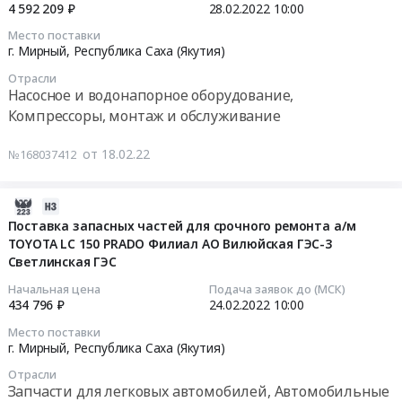
68EW.
числе
Светлинская
г.
Республика
АО
4 592 209 ₽
28.02.2022
10:00
02-
Цена:
консервированные,
ГЭС.
Мирный,
Саха
Вилюйская
28
Место поставки
284000
Сухофрукты
Цена:
Республика
(Якутия)
ГЭС-3
10:00:00
г. Мирный,
Республика Саха (Якутия)
руб.
Предмет
790359
Саха
,
Светлинская
Отрасли
тендера:
руб.
(Якутия)
Russia,
ГЭС
Тендер
Насосное и водонапорное оборудование,
Поставка
,
RU
Тендер
на
Компрессоры, монтаж и обслуживание
продуктов
Russia,
Республика
на
поставку
питания
RU
Саха
поставку
запасных
от 18.02.22
№168037412
(бакалея,
Республика
(Якутия)
оборудования
частей
овощи)
Саха
Котельное,
для
и
для
(Якутия)
теплообменное
2022-
службы
расходных
нужд
Мясо,
и
03-
мониторинга
Поставка запасных частей для срочного ремонта а/м
метериалов
столовой
Мясные
теплотехническое
TOYOTA LC 150 PRADO Филиал АО Вилюйская ГЭС-3
06
ГТС
для
филиала
продукты,
Светлинская ГЭС
оборудование
09:30:08
филиала
срочного
АО
Продукция
и
АО
ремонта
Начальная цена
Подача заявок до (МСК)
Вилюйская
животноводства
материалы.
2022-
Вилюйская
434 796 ₽
24.02.2022
10:00
насосного
ГЭС-3
и
Монтаж
02-
ГЭС-3
и
Место поставки
Светлинская
охоты
и
24
Светлинская
компрессорного
г. Мирный,
Республика Саха (Якутия)
ГЭС
Предмет
обслуживание
10:00:00
ГЭС
оборудования
Отрасли
на
тендера:
Предмет
at
для
Запчасти для легковых автомобилей, Автомобильные
2022
Поставка
тендера: