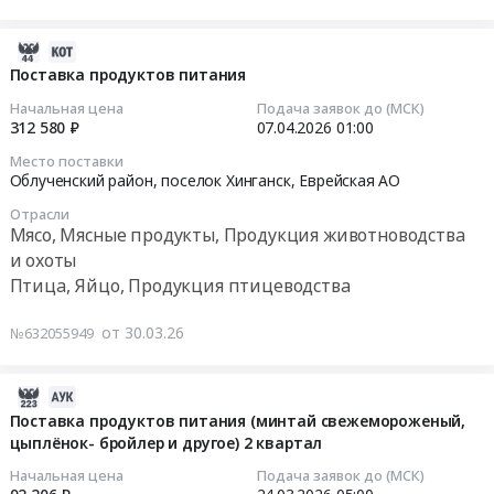
3
добавки, Консервы, Бакалея
район,
г.
для
квартал
село
Облучье;
изготовления
2026-
2026
Амурзет;
Смидовичский
пицц,
04-
Поставка продуктов питания
года
Ленинский
район,
сосисок
08
Начальная цена
Подача заявок до (МСК)
(сосиски,
район,
поселок
в
23:17:17
312 580 ₽
07.04.2026
01:00
колбаса,
село
Смидович;
тесте
мясо
Ленинское;
Место поставки
Смидовичский
Тендер
2026-
Облученский район, поселок Хинганск,
Еврейская АО
кур).
Смидовичский
район,
на
04-
Цена:
район,
поселок
поставку
Отрасли
07
924980
Мясо, Мясные продукты, Продукция животноводства
поселок
Николаевка;
продуктов
01:00:00
руб.
и охоты
Николаевка,
Облученский
питания
Еврейская
Птица, Яйцо, Продукция птицеводства
район,
для
Тендер
АО
поселок
изготовления
на
,
от 30.03.26
Теплоозерск;
пицц,
№632055949
поставку
Russia,
г.
сосисок
продуктов
RU
Биробиджан;
в
питания
2026-
Еврейская
Ленинский
тесте
Тендер
03-
Поставка продуктов питания (минтай свежемороженый,
АО
район,
at
на
цыплёнок- бройлер и другое) 2 квартал
27
Птица,
село
г.
поставку
11:38:18
Начальная цена
Подача заявок до (МСК)
Яйцо,
Ленинское;
Биробиджан,
продуктов