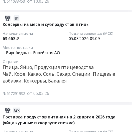
тендера:
изготовления
от 10.03.26
№611033453
Предмет
поставку
на
Поставка
пицц,
тендера:
продуктов
поставку
продуктов
сосисок
Поставка
питания
продуктов
2026-
питания
в
продуктов
(минтай
питания
08-
Консервы из мяса и субпродуктов птицы
(яйца
тесте.
питания.
свежемороженый,
(яйца
01
куриные
Цена:
Начальная цена
Подача заявок до (МСК)
Цена:
цыплёнок-
куриные
21:24:18
63 663 ₽
05.03.2026
09:09
в
103150
312580
бройлер
в
скорлупе
руб.
руб.
Место поставки
и
скорлупе
2026-
свежие).
г. Биробиджан,
Еврейская АО
другое)
свежие)
03-
Цена:
Отрасли
2
Тендер
05
573152
Птица, Яйцо, Продукция птицеводства
квартал
на
09:09:14
руб.
Чай, Кофе, Какао, Соль, Сахар, Специи, Пищевые
at
поставку
добавки, Консервы, Бакалея
Облученский
продуктов
Тендер:
район,
питания
Консервы
от 05.03.26
№617291932
поселок
(яйца
из
Биракан,
куриные
мяса
Еврейская
в
и
2026-
АО
скорлупе
субпродуктов
03-
Поставка продуктов питания на 2 квартал 2026 года
,
свежие)
птицы
(яйца куриные в скорлупе свежие)
12
Russia,
at
Тендер:
11:43:10
Начальная цена
Подача заявок до (МСК)