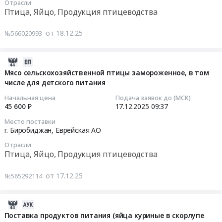
Отрасли
,
скорлупе
03:39:17
Птица, Яйцо, Продукция птицеводства
Russia,
свежие
RU
at
Тендер:
от 18.12.25
№566020993
Еврейская
г.
Мясо
АО
Биробиджан,
сельскохозяйственной
Птица,
Еврейская
птицы
2025-
Яйцо,
АО
замороженное,
12-
Мясо сельскохозяйственной птицы замороженное, в том
Продукция
,
в
числе для детского питания
17
птицеводства
Russia,
том
09:55:13
Начальная цена
Подача заявок до (МСК)
Предмет
RU
числе
45 600 ₽
17.12.2025
09:37
тендера:
Еврейская
для
2025-
Место поставки
Поставка
АО
детского
12-
г. Биробиджан,
Еврейская АО
продуктов
Птица,
питания
17
Отрасли
питания
Яйцо,
Тендер:
09:37:47
Птица, Яйцо, Продукция птицеводства
(мяса
Продукция
Мясо
сельскохозяйственной
птицеводства
сельскохозяйственной
Тендер:
от 17.12.25
№565292114
птицы
Предмет
птицы
Мясо
замороженной).
тендера:
замороженное,
сельскохозяйственной
Цена:
Яйца
в
птицы
2025-
195258
куриные
том
замороженное,
12-
Поставка продуктов питания (яйца куриные в скорлупе
руб.