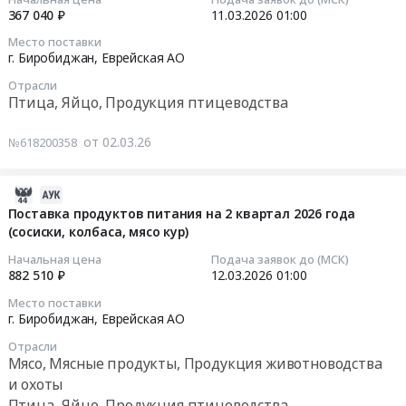
RU
Облученский
Консервы
367 040 ₽
11.03.2026
01:00
Еврейская
район,
из
2026-
Место поставки
АО
поселок
мяса
03-
г. Биробиджан,
Еврейская АО
Рыба,
Биракан,
и
11
Морепродукты,
Еврейская
Отрасли
субпродуктов
01:00:00
Птица, Яйцо, Продукция птицеводства
Продукция
АО
птицы
рыболовства
,
at
Тендер
от 02.03.26
№618200358
Предмет
Russia,
г.
на
тендера:
RU
Биробиджан,
поставку
Поставка
Еврейская
Еврейская
продуктов
2026-
продуктов
АО
АО
питания
03-
Поставка продуктов питания на 2 квартал 2026 года
питания
Птица,
,
на
(сосиски, колбаса, мясо кур)
13
(минтай
Яйцо,
Russia,
2
11:54:09
Начальная цена
Подача заявок до (МСК)
свежемороженый,
Продукция
RU
квартал
882 510 ₽
12.03.2026
01:00
цыплёнок-
птицеводства
Еврейская
2026
2026-
бройлер
Место поставки
Предмет
АО
года
03-
г. Биробиджан,
Еврейская АО
и
тендера:
Птица,
(яйца
12
другое)
Поставка
Яйцо,
Отрасли
куриные
01:00:00
Мясо, Мясные продукты, Продукция животноводства
2
продуктов
Продукция
в
квартал.
и охоты
питания
птицеводства
скорлупе
Тендер
Цена:
Птица, Яйцо, Продукция птицеводства
(яйца