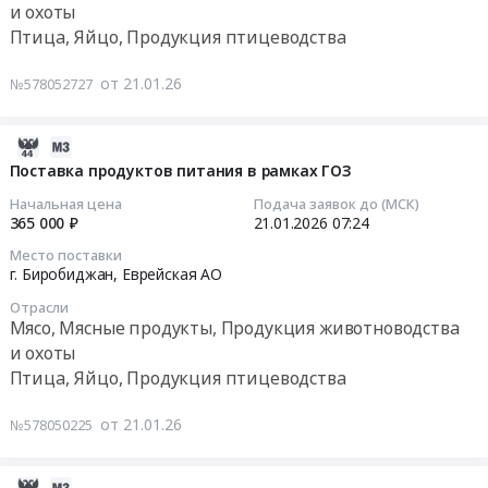
и охоты
Поставка
АО
продукты
продуктов
Птица, Яйцо, Продукция птицеводства
,
питания
Тендер
питания
Russia,
в
на
в
от 21.01.26
№578052727
RU
рамках
поставку
рамках
Еврейская
ГОЗ
продуктов
ГОЗ
АО
(Яйца
питания
2026-
(сосиски
Птица,
куриные)
в
01-
Поставка продуктов питания в рамках ГОЗ
куриные).
Яйцо,
at
рамках
21
Цена:
Начальная цена
Подача заявок до (МСК)
Продукция
г.
ГОЗ
07:33:02
365 000 ₽
21.01.2026
07:24
265650
птицеводства
Биробиджан,
Тендер
руб.
Предмет
Еврейская
Место поставки
на
2026-
г. Биробиджан,
Еврейская АО
тендера:
АО
поставку
01-
Поставка
,
продуктов
Отрасли
21
продуктов
Мясо, Мясные продукты, Продукция животноводства
Russia,
питания
07:24:27
питания
RU
и охоты
в
(яйца
Еврейская
Птица, Яйцо, Продукция птицеводства
рамках
Тендер
куриные
АО
ГОЗ
на
в
Птица,
от 21.01.26
№578050225
at
поставку
скорлупе
Яйцо,
г.
продуктов
свежие).
Продукция
Биробиджан,
питания
2026-