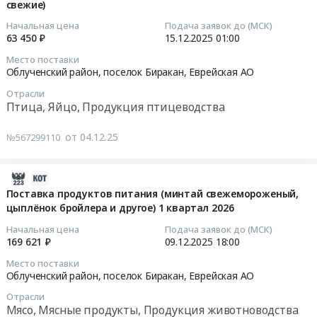
в
числе
в
свежие)
16
скорлупе
для
том
12:10:19
Начальная цена
Подача заявок до (МСК)
свежие.
детского
числе
63 450 ₽
15.12.2025
01:00
Цена:
питания
для
2025-
Место поставки
54208
at
детского
12-
Облученский район, поселок Биракан,
Еврейская АО
руб.
г.
питания
15
Отрасли
Биробиджан,
Тендер:
01:00:00
Птица, Яйцо, Продукция птицеводства
Еврейская
Мясо
АО
сельскохозяйственной
Тендер
от 04.12.25
№567299110
,
птицы
на
Russia,
замороженное,
поставку
RU
в
продуктов
2025-
Еврейская
том
питания
12-
Поставка продуктов питания (минтай свежемороженый,
АО
числе
(яйца
цыплёнок бройлера и другое) 1 квартал 2026
14
Птица,
для
куриные
00:00:00
Начальная цена
Подача заявок до (МСК)
Яйцо,
детского
в
169 621 ₽
09.12.2025
18:00
Продукция
питания
скорлупе
2025-
Место поставки
птицеводства
at
свежие)
12-
Облученский район, поселок Биракан,
Еврейская АО
Предмет
г.
Тендер
09
Отрасли
тендера:
Биробиджан,
на
18:00:00
Мясо, Мясные продукты, Продукция животноводства
Мясо
Еврейская
поставку