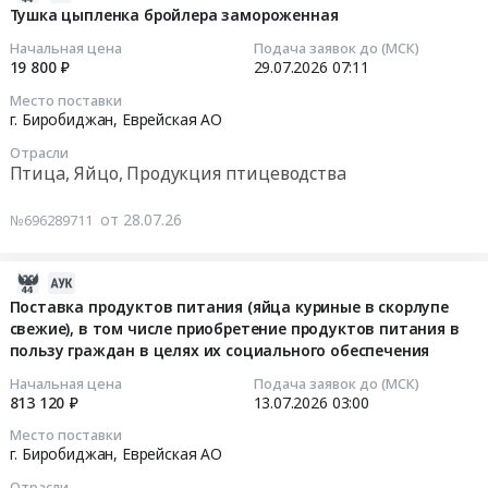
07-
Тушка цыпленка бройлера замороженная
28
Начальная цена
Подача заявок до (МСК)
07:18:25
19 800 ₽
29.07.2026
07:11
Место поставки
2026-
г. Биробиджан,
Еврейская АО
07-
Отрасли
29
Птица, Яйцо, Продукция птицеводства
07:11:00
от 28.07.26
№696289711
Тендер
на
тушку
2026-
цыпленка
07-
Поставка продуктов питания (яйца куриные в скорлупе
бройлера
свежие), в том числе приобретение продуктов питания в
14
замороженная
пользу граждан в целях их социального обеспечения
06:46:06
Тендер
Начальная цена
Подача заявок до (МСК)
на
2026-
813 120 ₽
13.07.2026
03:00
тушку
07-
Место поставки
цыпленка
13
г. Биробиджан,
Еврейская АО
бройлера
03:00:00
Отрасли