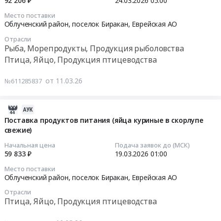
92 206 ₽
24.03.2026
05:00
Продукция
Биробиджанский
Еврейская
питания
2026-
птицеводства
район,
АО
Место поставки
at
03-
Облученский район, поселок Биракан,
Еврейская АО
Предмет
село
,
Облученский
24
тендера:
Валдгейм;
Russia,
Отрасли
район,
05:00:00
Поставка
Октябрьский
RU
Рыба, Морепродукты, Продукция рыболовства
поселок
продуктов
район,
Еврейская
Птица, Яйцо, Продукция птицеводства
Хинганск,
Тендер
питания
село
АО
Еврейская
на
(мясо
Амурзет,
Мясо,
от 11.03.26
№611285837
АО
поставку
кур).
Еврейская
Мясные
,
продуктов
Цена:
АО
продукты,
Russia,
питания
2026-
4589711
,
Продукция
RU
(минтай
03-
Поставка продуктов питания (яйца куриные в скорлупе
руб.
Russia,
животноводства
Еврейская
свежемороженый,
свежие)
23
RU
и
АО
цыплёнок-
15:35:15
Еврейская
охоты
Начальная цена
Подача заявок до (МСК)
Мясо,
бройлер
59 833 ₽
19.03.2026
01:00
АО
Предмет
Мясные
и
2026-
Птица,
тендера:
Место поставки
продукты,
другое)
03-
Облученский район, поселок Биракан,
Еврейская АО
Яйцо,
Поставка
Продукция
2
19
Продукция
продуктов
животноводства
Отрасли
квартал
01:00:00
птицеводства
питания
Птица, Яйцо, Продукция птицеводства
и
Тендер
Предмет
для
охоты
на
Тендер