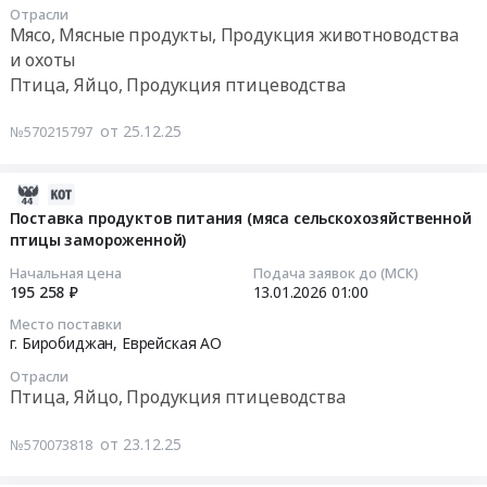
рамках
АО
продуктов
Отрасли
14
ГОЗ.
Мясо,
Мясо, Мясные продукты, Продукция животноводства
питания
01:00:00
Цена:
Мясные
и охоты
в
365000
продукты,
Птица, Яйцо, Продукция птицеводства
рамках
Тендер
руб.
Продукция
ГОЗ
на
животноводства
от 25.12.25
№570215797
at
поставку
и
г.
продуктов
охоты
Биробиджан,
питания
2026-
Предмет
Еврейская
Тендер
01-
Поставка продуктов питания (мяса сельскохозяйственной
тендера:
АО
на
птицы замороженной)
14
Поставка
,
поставку
21:55:13
продуктов
Начальная цена
Подача заявок до (МСК)
Russia,
продуктов
195 258 ₽
13.01.2026
01:00
питания
RU
питания
2026-
в
Еврейская
Место поставки
at
01-
рамках
г. Биробиджан,
Еврейская АО
АО
Облученский
13
ГОЗ.
Мясо,
Отрасли
район,
01:00:00
Цена:
Птица, Яйцо, Продукция птицеводства
Мясные
поселок
365000
продукты,
Хинганск,
Тендер
руб.
от 23.12.25
Продукция
№570073818
Еврейская
на
животноводства
АО
поставку