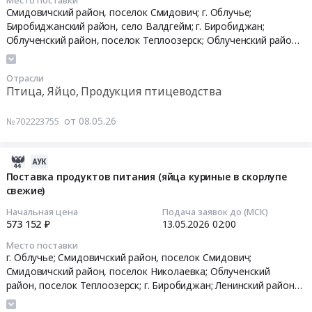
питания
2026
(сосиски,
2026-
Смидовичский район, поселок Смидович; г. Облучье;
бройлер
Мясные
в
года
колбаса,
05-
Биробиджанский район, село Валдгейм; г. Биробиджан;
и
продукты,
рамках
(яйца
мясо
20
Облученский район, поселок Теплоозерск; Облученский район,
другое)
Продукция
ГОЗ
куриные
кур)
03:00:00
поселок Бира; Октябрьский район, село Амурзет; Ленинский
3
животноводства
(Яйца
в
Тендер
район, село Ленинское; Смидовичский район, поселок
квартал.
и
куриные).
Отрасли
скорлупе
на
Николаевка,
Еврейская АО
Тендер
Птица, Яйцо, Продукция птицеводства
Цена:
охоты
Цена:
свежие)
поставку
на
155008
Предмет
382122
at
продуктов
поставку
руб.
от 08.05.26
тендера:
№702223755
руб.
г.
питания
продуктов
Поставка
Биробиджан,
на
питания
продуктов
Еврейская
3
(мясо
2026-
питания
АО
квартал
кур)
05-
Поставка продуктов питания (яйца куриные в скорлупе
для
,
2026
Тендер
свежие)
15
организации
Russia,
года
на
08:53:17
Начальная цена
Подача заявок до (МСК)
услуг
RU
(сосиски,
поставку
573 152 ₽
13.05.2026
02:00
питания
Еврейская
колбаса,
продуктов
2026-
в
Место поставки
АО
мясо
питания
05-
г. Облучье; Смидовичский район, поселок Смидович;
столовых:
Птица,
кур)
(мясо
13
Смидовичский район, поселок Николаевка; Облученский
ВЖГ
Яйцо,
at
кур)
02:00:00
район, поселок Теплоозерск; г. Биробиджан; Ленинский район,
"Кирга",
Продукция
г.
at
село Ленинское; Биробиджанский район, село Валдгейм;
ВЖГ
птицеводства
Биробиджан,