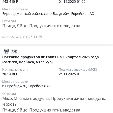
23:16:00
443 410 ₽
04.12.2025
01:00
Мясо,
АО
поставку
Мясные
,
Место поставки
продуктов
2025-
продукты,
Биробиджанский район, село Валдгейм,
Еврейская АО
Russia,
питания
12-
Продукция
RU
Отрасли
(мясо
04
животноводства
Еврейская
Птица, Яйцо, Продукция птицеводства
кур)
01:00:00
и
АО
at
охоты
Мясо,
от 25.11.25
№562220437
г.
Тендер
Предмет
Мясные
Биробиджан;г.
на
тендера:
продукты,
Облучье;Облученский
поставку
2025-
Поставка
Продукция
район,
продуктов
12-
Поставка продуктов питания на 1 квартал 2026 года
продуктов
животноводства
поселок
питания
(сосиски, колбаса, мясо кур)
11
питания
и
Теплоозерск;Смидовичский
(яйцо
20:05:48
(минтай
Начальная цена
Подача заявок до (МСК)
охоты
район,
куриное)
свежемороженый,
502 418 ₽
26.11.2025
01:00
Предмет
поселок
Тендер
2025-
цыплёнок
тендера:
Место поставки
Смидович;Ленинский
на
11-
бройлера
г. Биробиджан,
Еврейская АО
Поставка
район,
поставку
26
и
продуктов
Отрасли
село
продуктов
01:00:00
другое)
питания
Мясо, Мясные продукты, Продукция животноводства
Ленинское;Биробиджанский
питания
1
(прочие)
и охоты
район,
(яйцо
Тендер
квартал
1
Птица, Яйцо, Продукция птицеводства
село
куриное)
на
2026.