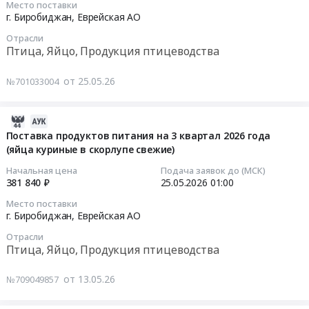
Место поставки
Поставка
Биробиджан,
и
"Кирга",
2026-
г. Биробиджан,
Еврейская АО
продуктов
Еврейская
другое)
ВЖГ
06-
питания
Отрасли
АО
3
"Новобурейский",
02
Птица, Яйцо, Продукция птицеводства
на
,
квартал
ВЖГ
05:00:00
3
Russia,
Тендер
"Лондоко"
от 25.05.26
№701033004
квартал
RU
на
относящихся
Тендер
2026
Еврейская
поставку
к
на
года
АО
продуктов
проекту
продукты
2026-
(маргарин,
Птица,
питания
строительства
питания
05-
Поставка продуктов питания на 3 квартал 2026 года
изделия
Яйцо,
(минтай
"ВСГ
в
(яйца куриные в скорлупе свежие)
27
колбасные,
Продукция
свежемороженый,
Участок
рамках
01:32:22
Начальная цена
Подача заявок до (МСК)
мясо
птицеводства
цыплёнок-
Белогорск-
ГОЗ
381 840 ₽
25.05.2026
01:00
птицы
Предмет
бройлер
Хабаровск"
(Яйца
2026-
Место поставки
замороженное,
тендера:
и
для
куриные)
05-
г. Биробиджан,
Еврейская АО
яйцо
Поставка
другое)
нужд
Тендер
25
куриное,
продуктов
Отрасли
3
ООО
на
01:00:00
Птица, Яйцо, Продукция птицеводства
масло
питания
квартал
"ГСП-
продукты
подсолнечное,
(яйца
at
Сервис"
питания
Тендер
от 13.05.26
№709049857
чай
куриные
Облученский
at
в
на
черный,
в
район,
Бурейский
рамках
поставку