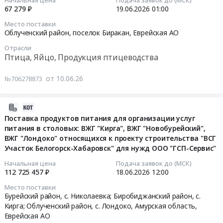
Начальная цена
Подача заявок до (МСК)
колбасные,
(мясо
в
67 279 ₽
19.06.2026
01:00
мясо
кур),
пользу
2026-
Место поставки
птицы
в
граждан
06-
Облученский район, поселок Биракан,
Еврейская АО
замороженное,
том
в
19
Отрасли
яйцо
числе
целях
01:00:00
Птица, Яйцо, Продукция птицеводства
куриное,
приобретение
их
масло
продуктов
социального
Тендер
от 10.06.26
№706278873
подсолнечное,
питания
обеспечения
на
чай
в
at
поставку
черный,
пользу
г.
продуктов
2026-
консервы
граждан
Биробиджан,
питания
06-
Поставка продуктов питания для организации услуг
мясные,
в
Еврейская
(яйца
питания в столовых: ВЖГ "Кирга", ВЖГ "Новобурейский",
23
мука
целях
ВЖГ "Лондоко" относящихся к проекту строительства "ВСГ
АО
куриные
10:06:02
Участок Белогорск-Хабаровск" для нужд ООО "ГСП-Сервис"
пшеничная)
их
,
в
Тендер
социального
Russia,
скорлупе
2026-
Начальная цена
Подача заявок до (МСК)
на
обеспечения
RU
свежие)
112 725 457 ₽
18.06.2026
12:00
06-
поставку
at
Еврейская
Тендер
18
Место поставки
продуктов
г.
АО
на
12:00:00
Бурейский район, с. Николаевка; Биробиджанский район, с.
питания
Биробиджан,
Птица,
поставку
Кирга; Облученский район, с. Лондоко,
Амурская область
,
на
Еврейская
Яйцо,
продуктов
Еврейская АО
Тендер