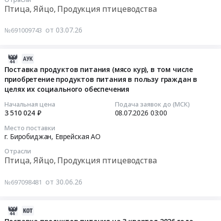
замороженная
Птица, Яйцо, Продукция птицеводства
at
Тендер
г.
на
от 03.07.26
№691009743
Биробиджан,
поставку
Еврейская
продуктов
АО
2026-
питания
,
07-
(яйца
Поставка продуктов питания (мясо кур), в том числе
Russia,
приобретение продуктов питания в пользу граждан в
09
куриные
RU
целях их социального обеспечения
08:18:55
в
Еврейская
скорлупе
Начальная цена
Подача заявок до (МСК)
АО
2026-
свежие),
3 510 024 ₽
08.07.2026
03:00
Птица,
07-
в
Место поставки
Яйцо,
08
том
г. Биробиджан,
Еврейская АО
Продукция
03:00:00
числе
Отрасли
птицеводства
приобретение
Птица, Яйцо, Продукция птицеводства
Предмет
Тендер
продуктов
тендера:
на
питания
от 30.06.26
№697098481
Тушка
поставку
в
цыпленка
продуктов
пользу
бройлера
2026-
питания
граждан
замороженная.
06-
(мясо