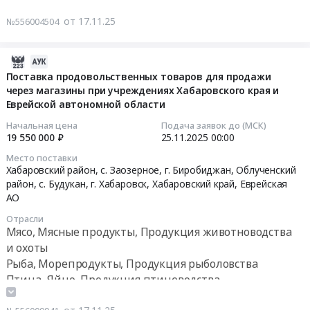
квартал
Валдгейм;Смидовичский
at
поставку
Цена:
2026.
от 17.11.25
№556004504
район,
Биробиджанский
продуктов
169621
Цена:
поселок
район,
питания
руб.
35716
Николаевка;Октябрьский
село
на
2025-
руб.
район,
Валдгейм,
1
11-
Поставка продовольственных товаров для продажи
село
Еврейская
квартал
через магазины при учреждениях Хабаровского края и
27
Амурзет;Биробиджанский
АО
2026
Еврейской автономной области
06:59:20
район,
,
года
Начальная цена
Подача заявок до (МСК)
село
Russia,
(сосиски,
2025-
19 550 000 ₽
25.11.2025
00:00
Бирофельд,
RU
колбаса,
11-
Место поставки
Еврейская
Еврейская
мясо
25
Хабаровский район, с. Заозерное, г. Биробиджан, Облученский
АО
АО
кур)
00:00:00
район, с. Будукан, г. Хабаровск,
Хабаровский край
,
Еврейская
,
Птица,
Тендер
АО
Russia,
Яйцо,
на
Тендер
Отрасли
RU
Продукция
поставку
на
Мясо, Мясные продукты, Продукция животноводства
Еврейская
птицеводства
продуктов
поставку
и охоты
АО
Предмет
питания
продовольственных
Рыба, Морепродукты, Продукция рыболовства
Птица,
тендера:
на
товаров
Птица, Яйцо, Продукция птицеводства
Яйцо,
Поставка
1
для
Продукция лесничества, Дикоросы, Мед, Орехи,
Продукция
продуктов
квартал
продажи