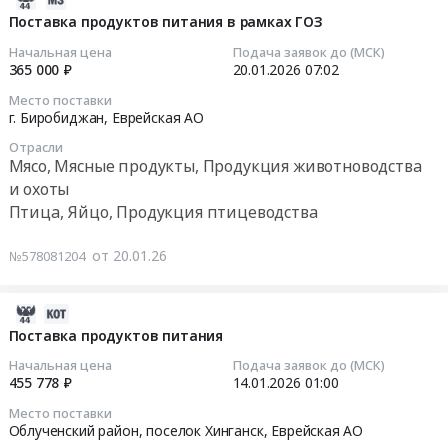
Цена:
птицеводства
Еврейская
в
01-
Поставка продуктов питания в рамках ГОЗ
66680
Предмет
АО
рамках
20
руб.
тендера:
Начальная цена
Подача заявок до (МСК)
,
ГОЗ
05:08:02
365 000 ₽
20.01.2026
07:02
Продукты
Russia,
Тендер
питания
RU
Место поставки
на
2026-
в
г. Биробиджан,
Еврейская АО
Еврейская
поставку
01-
рамках
АО
продуктов
Отрасли
20
ГОЗ
Мясо,
Мясо, Мясные продукты, Продукция животноводства
питания
07:02:00
(Яйца
Мясные
и охоты
в
куриные).
продукты,
Птица, Яйцо, Продукция птицеводства
рамках
Тендер
Цена:
Продукция
ГОЗ
на
532332
животноводства
от 20.01.26
№578081204
at
поставку
руб.
и
г.
продуктов
охоты
Биробиджан,
питания
2026-
Предмет
Еврейская
в
01-
Поставка продуктов питания
тендера:
АО
рамках
22
Поставка
Начальная цена
Подача заявок до (МСК)
,
ГОЗ
23:54:25
455 778 ₽
14.01.2026
01:00
продуктов
Russia,
Тендер
питания
RU
Место поставки
на
2026-
в
Облученский район, поселок Хинганск,
Еврейская АО
Еврейская
поставку
01-