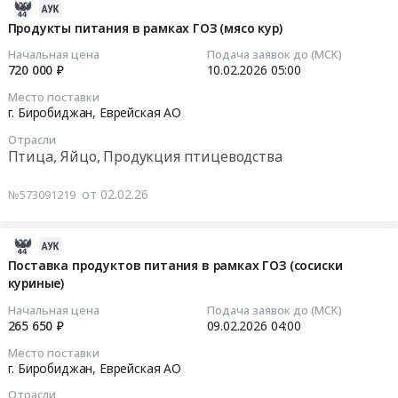
изготовления
2026-
,
2026
пицц,
02-
Продукты питания в рамках ГОЗ (мясо кур)
Russia,
года
сосисок
12
Начальная цена
Подача заявок до (МСК)
RU
(сосиски,
в
13:06:17
720 000 ₽
10.02.2026
05:00
Еврейская
колбаса,
тесте
АО
мясо
Место поставки
Тендер
2026-
г. Биробиджан,
Еврейская АО
Птица,
кур)
на
02-
Яйцо,
at
поставку
Отрасли
10
Продукция
г.
Птица, Яйцо, Продукция птицеводства
продуктов
05:00:00
птицеводства
Биробиджан,
питания
Предмет
Еврейская
от 02.02.26
№573091219
для
Тендер
тендера:
АО
изготовления
на
Поставка
,
пицц,
продукты
2026-
продуктов
Russia,
сосисок
питания
02-
Поставка продуктов питания в рамках ГОЗ (сосиски
питания
RU
в
в
куриные)
10
на
Еврейская
тесте
рамках
05:04:05
2
Начальная цена
Подача заявок до (МСК)
АО
at
ГОЗ
265 650 ₽
09.02.2026
04:00
квартал
Мясо,
г.
(мясо
2026-
2026
Мясные
Место поставки
Биробиджан,
кур)
02-
г. Биробиджан,
Еврейская АО
года
продукты,
Еврейская
Тендер
09
(яйца
Продукция
АО
Отрасли