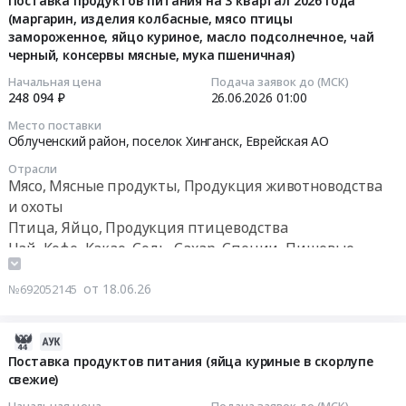
в
Поставка продуктов питания на 3 квартал 2026 года
Цена:
(маргарин, изделия колбасные, мясо птицы
29
кур),
целях
замороженное, яйцо куриное, масло подсолнечное, чай
19800
10:55:06
в
их
черный, консервы мясные, мука пшеничная)
руб.
том
социального
2026-
числе
обеспечения
Начальная цена
Подача заявок до (МСК)
248 094 ₽
26.06.2026
01:00
06-
приобретение
Тендер
26
продуктов
на
Место поставки
01:00:00
питания
поставку
Облученский район, поселок Хинганск,
Еврейская АО
в
продуктов
Отрасли
Тендер
пользу
питания
Мясо, Мясные продукты, Продукция животноводства
на
граждан
(яйца
и охоты
поставку
в
куриные
Птица, Яйцо, Продукция птицеводства
продуктов
целях
в
Чай, Кофе, Какао, Соль, Сахар, Специи, Пищевые
питания
их
скорлупе
добавки, Консервы, Бакалея
на
социального
свежие),
от 18.06.26
№692052145
3
обеспечения
в
квартал
Тендер
том
2026
на
числе
2026-
года
поставку
приобретение
06-
Поставка продуктов питания (яйца куриные в скорлупе
(маргарин,
продуктов
продуктов
свежие)
22
изделия
питания
питания
11:19:11