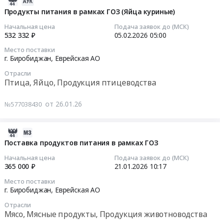
2026-
сосисок
птицеводства
куриные)
питания
02-
Продукты питания в рамках ГОЗ (Яйца куриные)
в
Предмет
at
(яйца
07
тесте.
Начальная цена
Подача заявок до (МСК)
тендера:
г.
куриные
04:13:05
532 332 ₽
05.02.2026
05:00
Цена:
Продукты
Биробиджан,
в
27974
питания
Место поставки
Еврейская
скорлупе
2026-
руб.
г. Биробиджан,
Еврейская АО
в
АО
свежие)
02-
рамках
,
Отрасли
Тендер
05
Птица, Яйцо, Продукция птицеводства
ГОЗ
Russia,
на
05:00:00
(мясо
RU
поставку
от 26.01.26
кур).
№577038430
Еврейская
продуктов
Тендер
Цена:
АО
питания
на
720000
Мясо,
(яйца
продукты
2026-
руб.
Мясные
куриные
питания
01-
Поставка продуктов питания в рамках ГОЗ
продукты,
в
в
21
Начальная цена
Подача заявок до (МСК)
Продукция
скорлупе
рамках
08:26:04
365 000 ₽
21.01.2026
10:17
животноводства
свежие)
ГОЗ
и
Место поставки
at
(Яйца
2026-
г. Биробиджан,
Еврейская АО
охоты
г.
куриные)
01-
Предмет
Биробиджан,
Отрасли
Тендер
21
Мясо, Мясные продукты, Продукция животноводства
тендера:
Еврейская
на
10:17:00