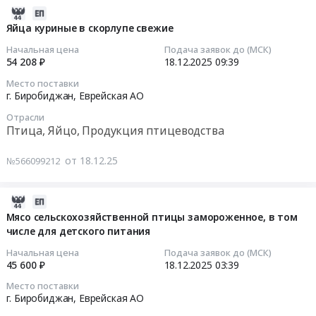
и
,
продуктов
2026-
охоты
Russia,
питания
08-
Яйца куриные в скорлупе свежие
Предмет
RU
(мяса
02
тендера:
Начальная цена
Подача заявок до (МСК)
Еврейская
сельскохозяйственной
02:48:09
54 208 ₽
18.12.2025
09:39
Поставка
АО
птицы
продуктов
Место поставки
Мясо,
замороженной)
2025-
г. Биробиджан,
Еврейская АО
питания
Мясные
Тендер
12-
в
продукты,
Отрасли
на
18
рамках
Птица, Яйцо, Продукция птицеводства
Продукция
поставку
09:39:19
ГОЗ.
животноводства
продуктов
Цена:
от 18.12.25
№566099212
и
питания
Тендер:
365000
охоты
(мяса
Яйца
руб.
Предмет
сельскохозяйственной
куриные
2026-
тендера:
птицы
в
08-
Мясо сельскохозяйственной птицы замороженное, в том
Поставка
замороженной)
скорлупе
числе для детского питания
01
продуктов
at
свежие
17:32:07
Начальная цена
Подача заявок до (МСК)
питания.
г.
Тендер:
45 600 ₽
18.12.2025
03:39
Цена:
Биробиджан,
Яйца
2025-
455778
Место поставки
Еврейская
куриные
12-
г. Биробиджан,
Еврейская АО
руб.
АО
в
18