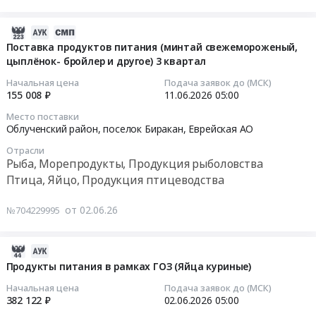
"ВСГ
Облученский
продуктов
в
поставку
птицеводства
Участок
район,
питания
целях
продуктов
Предмет
2026-
Белогорск-
поселок
в
их
питания
тендера:
06-
Хабаровск"
Поставка продуктов питания (минтай свежемороженый,
Хинганск,
пользу
социального
(яйца
Поставка
цыплёнок- бройлер и другое) 3 квартал
16
для
Еврейская
граждан
обеспечения.
куриные
продуктов
12:20:11
нужд
Начальная цена
Подача заявок до (МСК)
АО
в
Цена:
в
питания
ООО
155 008 ₽
11.06.2026
05:00
,
целях
813120
скорлупе
(яйца
2026-
"ГСП-
Место поставки
Russia,
их
руб.
свежие)
куриные
06-
Сервис"
Облученский район, поселок Биракан,
Еврейская АО
RU
социального
Тендер
в
11
Тендер
Отрасли
Еврейская
обеспечения.
на
скорлупе
05:00:00
на
Рыба, Морепродукты, Продукция рыболовства
АО
Цена:
поставку
свежие).
поставку
Птица, Яйцо, Продукция птицеводства
Мясо,
3510024
продуктов
Цена:
Тендер
продуктов
Мясные
руб.
питания
67279
на
питания
от 02.06.26
№704229995
продукты,
(яйца
руб.
поставку
для
Продукция
куриные
продуктов
организации
животноводства
в
питания
услуг
2026-
и
скорлупе
(минтай
питания
06-
Продукты питания в рамках ГОЗ (Яйца куриные)
охоты
свежие)
свежемороженый,
в
05
Начальная цена
Подача заявок до (МСК)
Предмет
at
цыплёнок-
столовых:
14:10:06
382 122 ₽
02.06.2026
05:00
тендера:
г.
бройлер
ВЖГ