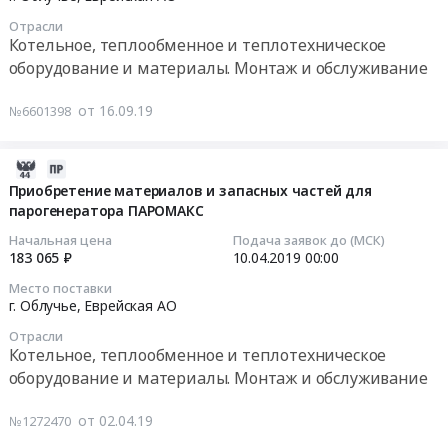
RU
Облучье,
текущий
24
и
Еврейская
Еврейская
Отрасли
ремонт
00:00:00
Котельное, теплообменное и теплотехническое
обслуживание
АО
АО
и
Предмет
оборудование и материалы. Монтаж и обслуживание
Котельное,
,
техническое
Тендер
тендера:
теплообменное
Russia,
обслуживание
на
Приобретение
от 16.09.19
№6601398
и
RU
котла
приобретение
водогрейного
теплотехническое
Еврейская
at
секций
котла
оборудование
АО
Облучье,
для
2019-
на
и
Котельное,
Еврейская
водоподогревателя
04-
Приобретение материалов и запасных частей для
котельную
материалы.
теплообменное
АО
ВВП-14-
парогенератора ПАРОМАКС
02
Солнечная
Монтаж
и
,
273х4000
07:00:00
Начальная цена
Подача заявок до (МСК)
г.
и
теплотехническое
Russia,
Тендер
183 065 ₽
10.04.2019
00:00
Облучье.
обслуживание
оборудование
RU
на
2019-
Цена:
Предмет
Место поставки
и
Еврейская
приобретение
04-
г. Облучье,
Еврейская АО
739300
тендера:
материалы.
АО
секций
10
руб.
Текущий
Монтаж
Котельное,
Отрасли
для
00:00:00
Котельное, теплообменное и теплотехническое
ремонт
и
теплообменное
водоподогревателя
и
оборудование и материалы. Монтаж и обслуживание
обслуживание
и
ВВП-14-
Тендер
техническое
Предмет
теплотехническое
273х4000
на
обслуживание
тендера:
от 02.04.19
№1272470
оборудование
at
приобретение
котла.
Разработка
и