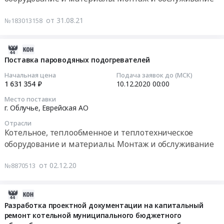
Монтаж
области
на
и
Тендер
капитальный
от 31.08.21
№183013158
обслуживание
на
ремонт
Предмет
капитальный
котельной
тендера:
ремонт
МБОУ
2020-
Поставка
котельной
СОО
12-
Поставка пароводяных подогревателей
блочно-
МБОУ
Школа
15
Начальная цена
Подача заявок до (МСК)
модульной
СОО
№
19:22:16
1 631 354 ₽
10.12.2020
00:00
котельной.
Школа
2
Место поставки
Цена:
№
г.Облучье
2020-
г. Облучье,
Еврейская АО
16829812
2
Облученского
12-
руб.
Отрасли
г.Облучье
муниципального
10
Котельное, теплообменное и теплотехническое
Облученского
района
00:00:00
оборудование и материалы. Монтаж и обслуживание
муниципального
Еврейской
района
автономной
Тендер
от 02.12.20
№8870513
Еврейской
области
на
автономной
Тендер
поставку
области
на
пароводяных
2020-
at
капитальный
подогревателей
06-
Разработка проектной документации на капитальный
г.
ремонт
Тендер
ремонт котельной муниципального бюджетного
03