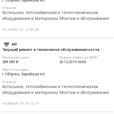
г. Облучье,
Еврейская АО
ремонт
Еврейская
Монтаж
05
общего
Отрасли
котельной
АО
и
00:00:00
образования
Котельное, теплообменное и теплотехническое
МБОУ
Котельное,
обслуживание
"Школа
оборудование и материалы. Монтаж и обслуживание
СОО
теплообменное
Предмет
Тендер
№2
Школа
и
тендера:
на
г.
от 21.05.20
№1147663
№
теплотехническое
Поставка
приобретение
Облучье"
2
оборудование
пароводяных
водогрейного
Облученского
г.Облучье
и
подогревателей.
котла
2019-
муниципального
Облученского
материалы.
Цена:
на
12-
района
Текущий ремонт и техническое обслуживание котла
муниципального
Монтаж
1631354
котельную
10
Еврейской
Начальная цена
Подача заявок до (МСК)
района
и
руб.
Солнечная
07:00:00
автономной
209 567 ₽
26.12.2019
00:00
Еврейской
обслуживание
г.
области
Место поставки
автономной
Предмет
Облучье
2019-
Тендер
г. Облучье,
Еврейская АО
области.
тендера:
Тендер
12-
на
Отрасли
Цена:
Капитальный
на
26
разработку
Котельное, теплообменное и теплотехническое
6237992
ремонт
приобретение
00:00:00
проектной
оборудование и материалы. Монтаж и обслуживание
руб.
котельной
водогрейного
документации
МБОУ
котла
Тендер
на
от 10.12.19
№3463649
СОО
на
на
капитальный
Школа
котельную
текущий
ремонт