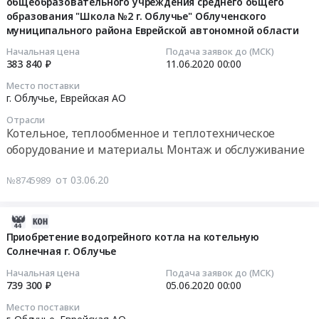
Облучье,
котельной
на
общеобразовательного учреждения среднего общего
07:00:00
Еврейская
МБОУ
образования "Школа №2 г. Облучье" Облученского
поставку
муниципального района Еврейской автономной области
АО
СОО
пароводяных
2020-
,
Школа
подогревателей
06-
Начальная цена
Подача заявок до (МСК)
Russia,
№
at
383 840 ₽
11.06.2020
00:00
11
RU
2
г.
00:00:00
Место поставки
Еврейская
г.Облучье
Облучье,
г. Облучье,
Еврейская АО
АО
Облученского
Еврейская
Тендер
Отрасли
Котельное,
муниципального
АО
на
Котельное, теплообменное и теплотехническое
теплообменное
района
,
разработку
оборудование и материалы. Монтаж и обслуживание
и
Еврейской
Russia,
проектной
теплотехническое
автономной
RU
документации
от 03.06.20
№8745989
оборудование
области
Еврейская
на
и
at
АО
капитальный
материалы.
г.
Котельное,
2020-
ремонт
Монтаж
Облучье,
теплообменное
05-
Приобретение водогрейного котла на котельную
котельной
и
Еврейская
и
Солнечная г. Облучье
21
муниципального
обслуживание
АО
теплотехническое
07:00:00
бюджетного
Начальная цена
Подача заявок до (МСК)
Предмет
,
оборудование
739 300 ₽
05.06.2020
00:00
общеобразовательного
тендера:
Russia,
и
2020-
учреждения
Место поставки
Капитальный
RU
материалы.
06-
среднего