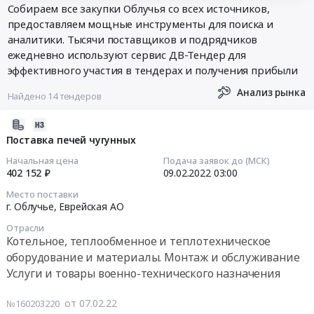
Собираем все закупки Облучья со всех источников,
предоставляем мощные инструменты для поиска и
аналитики. Тысячи поставщиков и подрядчиков
ежедневно используют сервис ДВ-Тендер для
эффективного участия в тендерах и получения прибыли
Анализ рынка
Найдено 14 тендеров
2022-
02-
Поставка печей чугунных
07
Начальная цена
Подача заявок до (МСК)
04:28:03
402 152 ₽
09.02.2022
03:00
Место поставки
2022-
г. Облучье,
Еврейская АО
02-
Отрасли
09
Котельное, теплообменное и теплотехническое
03:00:00
оборудование и материалы. Монтаж и обслуживание
Услуги и товары военно-технического назначения
Тендер
на
от 07.02.22
№160203220
поставку