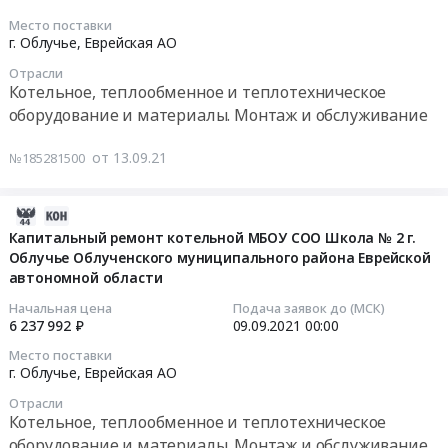
теплотехническое
блочно-
09-
Место поставки
оборудование
модульной
22
г. Облучье,
Еврейская АО
и
котельной
02:00:00
материалы.
Отрасли
at
Котельное, теплообменное и теплотехническое
Монтаж
г.
Тендер
оборудование и материалы. Монтаж и обслуживание
и
Облучье,
на
обслуживание
Еврейская
капитальный
от 13.09.21
№185281500
Предмет
АО
ремонт
тендера:
,
котельной
Поставка
Russia,
МБОУ
2021-
печей
RU
СОО
09-
Капитальный ремонт котельной МБОУ СОО Школа № 2 г.
чугунных.
Еврейская
Облучье Облученского муниципального района Еврейской
Школа
10
Цена:
АО
автономной области
№
06:57:28
402152
Котельное,
2
Начальная цена
Подача заявок до (МСК)
руб.
теплообменное
г.Облучье
2021-
6 237 992 ₽
09.09.2021
00:00
и
Облученского
09-
Место поставки
теплотехническое
муниципального
09
г. Облучье,
Еврейская АО
оборудование
района
00:00:00
Отрасли
и
Еврейской
Котельное, теплообменное и теплотехническое
материалы.
автономной
Тендер
оборудование и материалы. Монтаж и обслуживание