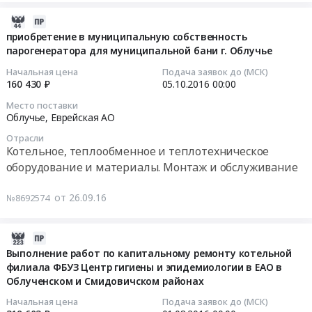
г.
материалов
Цена:
проектной
материалы.
Облучье,
и
2016-
209567
документации
Монтаж
Еврейская
запасных
09-
приобретение в муниципальную собственность
руб.
на
и
АО
частей
парогенератора для муниципальной бани г. Облучье
26
капитальный
обслуживание
,
для
07:00:00
Начальная цена
Подача заявок до (МСК)
ремонт
Предмет
Russia,
парогенератора
160 430 ₽
05.10.2016
00:00
котельной
тендера:
RU
ПАРОМАКС
2016-
муниципального
Место поставки
Текущий
Еврейская
Тендер
10-
Облучье,
Еврейская АО
бюджетного
ремонт
АО
на
05
общеобразовательного
и
Отрасли
Котельное,
приобретение
00:00:00
учреждения
Котельное, теплообменное и теплотехническое
техническое
теплообменное
материалов
среднего
оборудование и материалы. Монтаж и обслуживание
обслуживание
и
и
Тендер
общего
котла.
теплотехническое
запасных
на
образования
от 26.09.16
Цена:
№8692574
оборудование
частей
приобретение
"Школа
111167
и
для
в
№2
руб.
материалы.
парогенератора
муниципальную
2016-
г.
Монтаж
ПАРОМАКС
собственность
07-
Выполнение работ по капитальному ремонту котельной
Облучье"
и
at
парогенератора
филиала ФБУЗ Центр гигиены и эпидемиологии в ЕАО в
24
Облученского
обслуживание
г.
Облученском и Смидовичском районах
для
07:00:00
муниципального
Предмет
Облучье,
муниципальной
Начальная цена
Подача заявок до (МСК)
района
тендера:
Еврейская
бани