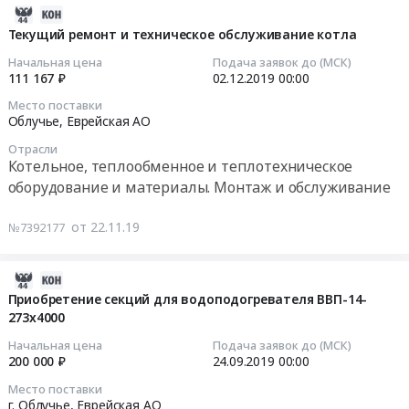
№
Солнечная
ремонт
котельной
2019-
2
г.
и
муниципального
11-
Текущий ремонт и техническое обслуживание котла
г.Облучье
Облучье
техническое
бюджетного
22
Начальная цена
Подача заявок до (МСК)
Облученского
at
обслуживание
общеобразовательного
07:00:00
111 167 ₽
02.12.2019
00:00
муниципального
г.
котла
учреждения
Место поставки
района
Облучье,
Тендер
среднего
2019-
Облучье,
Еврейская АО
Еврейской
Еврейская
на
общего
12-
автономной
АО
текущий
Отрасли
образования
02
Котельное, теплообменное и теплотехническое
области.
,
ремонт
"Школа
00:00:00
оборудование и материалы. Монтаж и обслуживание
Цена:
Russia,
и
№2
6237992
RU
техническое
г.
Тендер
руб.
от 22.11.19
№7392177
Еврейская
обслуживание
Облучье"
на
АО
котла
Облученского
текущий
Котельное,
at
муниципального
ремонт
2019-
теплообменное
г.
района
и
09-
Приобретение секций для водоподогревателя ВВП-14-
и
Облучье,
Еврейской
техническое
273х4000
16
теплотехническое
Еврейская
автономной
обслуживание
07:00:00
Начальная цена
Подача заявок до (МСК)
оборудование
АО
области
котла
200 000 ₽
24.09.2019
00:00
и
,
at
Тендер
2019-
материалы.
Место поставки
Russia,
г.
на
09-
г. Облучье,
Еврейская АО
Монтаж