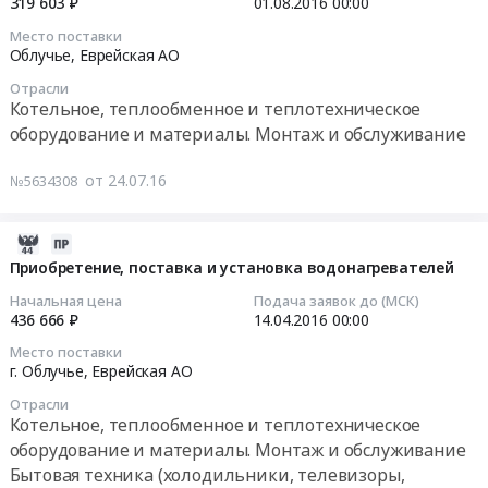
2016-
319 603 ₽
01.08.2016
00:00
Еврейской
Приобретение
АО
г.
08-
автономной
Место поставки
секций
,
Облучье
01
Облучье,
Еврейская АО
области.
для
Russia,
Тендер
00:00:00
Цена:
Отрасли
водоподогревателя
RU
на
383840
Котельное, теплообменное и теплотехническое
ВВП-14-
Еврейская
приобретение
Тендер
руб.
оборудование и материалы. Монтаж и обслуживание
273х4000.
АО
в
на
Цена:
Котельное,
муниципальную
выполнение
от 24.07.16
№5634308
200000
теплообменное
собственность
работ
руб.
и
парогенератора
по
теплотехническое
для
капитальному
2016-
оборудование
муниципальной
ремонту
04-
Приобретение, поставка и установка водонагревателей
и
бани
котельной
05
Начальная цена
Подача заявок до (МСК)
материалы.
г.
филиала
07:00:00
436 666 ₽
14.04.2016
00:00
Монтаж
Облучье
ФБУЗ
Место поставки
и
at
Центр
2016-
г. Облучье,
Еврейская АО
обслуживание
Облучье,
гигиены
04-
Предмет
Отрасли
Еврейская
и
14
Котельное, теплообменное и теплотехническое
тендера:
АО
эпидемиологии
00:00:00
оборудование и материалы. Монтаж и обслуживание
Приобретение
,
в
Бытовая техника (холодильники, телевизоры,
материалов
Russia,
ЕАО
Тендер