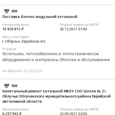
печей
чугунных
2021-
Тендер
12-
Поставка блочно-модульной котельной
на
23
Начальная цена
Подача заявок до (МСК)
поставку
06:44:30
16 829 812 ₽
20.12.2021
01:00
печей
Место поставки
чугунных
2021-
г. Облучье,
Еврейская АО
at
12-
г.
Отрасли
20
Котельное, теплообменное и теплотехническое
Облучье,
01:00:00
оборудование и материалы. Монтаж и обслуживание
Еврейская
АО
Тендер
от 03.12.21
№145024193
,
на
Russia,
поставку
RU
блочно-
2021-
Еврейская
модульной
09-
Капитальный ремонт котельной МБОУ СОО Школа № 2 г.
АО
котельной
Облучье Облученского муниципального района Еврейской
23
Котельное,
Тендер
автономной области
06:43:39
теплообменное
на
Начальная цена
Подача заявок до (МСК)
и
поставку
2021-
6 237 992 ₽
22.09.2021
02:00