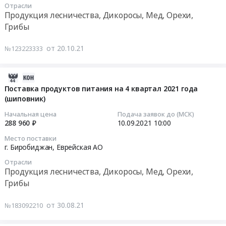
Орехи,
Тендер
Отрасли
08
Облученский
Грибы
Продукция лесничества, Дикоросы, Мед, Орехи,
на
10:00:00
район,
Предмет
Грибы
поставку
с.
тендера:
продуктов
Тендер
Будукан,
Поставка
от 20.10.21
№123223333
питания
на
Хабаровский
сушеных
на
поставку
край
ягод
1
продуктов
Еврейская
2021-
(изюм,
квартал
питания
АО
09-
Поставка продуктов питания на 4 квартал 2021 года
шиповник).
2022
(шиповник)
,
(шиповник)
16
Цена:
года
Тендер
Russia,
06:41:42
132824
Начальная цена
Подача заявок до (МСК)
(сухофрукты
на
RU
288 960 ₽
10.09.2021
10:00
руб.
и
поставку
Хабаровский
2021-
шиповник)
Место поставки
продуктов
край
09-
г. Биробиджан,
Еврейская АО
at
питания
Мясо,
10
г.
Отрасли
(шиповник)
Мясные
10:00:00
Продукция лесничества, Дикоросы, Мед, Орехи,
Биробиджан,
at
продукты,
Еврейская
Грибы
г.
Продукция
Тендер
АО
Биробиджан,
животноводства
на
,
от 30.08.21
№183092210
Еврейская
и
поставку
Russia,
АО
охоты
продуктов