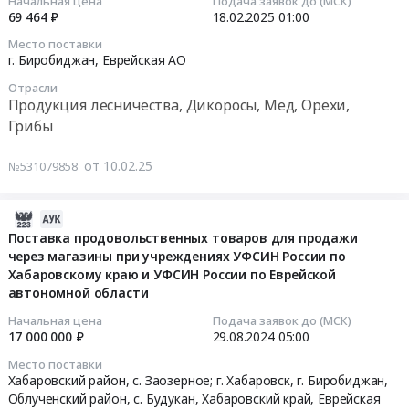
Начальная цена
Подача заявок до (МСК)
Хабаровского
года
01:20:09
69 464 ₽
18.02.2025
01:00
года
края
(фрукты,
(фрукты,
Место поставки
и
баклажаны,
2025-
баклажаны,
г. Биробиджан,
Еврейская АО
Еврейской
шиповник)
02-
шиповник,
автономной
Тендер
Отрасли
18
перцы
Продукция лесничества, Дикоросы, Мед, Орехи,
области
на
01:00:00
сладкие).
Грибы
at
поставку
Цена:
Хабаровский
продуктов
Тендер
211704
от 10.02.25
№531079858
район,
питания
на
руб.
с.
на
поставку
Заозерное;
2
продуктов
2024-
г.
квартал
питания
08-
Поставка продовольственных товаров для продажи
Хабаровск,
2025
на
через магазины при учреждениях УФСИН России по
30
г.
года
2025
Хабаровскому краю и УФСИН России по Еврейской
07:31:41
Биробиджан,
(фрукты,
автономной области
год
Облученский
баклажаны,
(ягоды
2024-
Начальная цена
Подача заявок до (МСК)
район,
шиповник)
сушеные)
17 000 000 ₽
29.08.2024
05:00
08-
с.
at
Тендер
29
Место поставки
Будукан,
г.
на
05:00:00
Хабаровский район, с. Заозерное; г. Хабаровск, г. Биробиджан,
Хабаровский
Биробиджан,
поставку
Облученский район, с. Будукан,
Хабаровский край
,
Еврейская
край
Еврейская