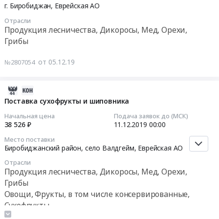
12-
г. Биробиджан,
Еврейская АО
Предмет
Тендер
15
тендера:
Отрасли
на
00:00:00
Поставка
Продукция лесничества, Дикоросы, Мед, Орехи,
поставку
продуктов
Грибы
бакалеи
Тендер
питания.
для
на
Цена:
от 05.12.19
№2807054
нужд
поставку
321356
ОГКУЗ
продуктов
руб.
Дом
питания
2019-
ребенка
на
11-
Поставка сухофрукты и шиповника
специализированный
1
28
Начальная цена
Подача заявок до (МСК)
в
квартал
07:00:00
38 526 ₽
11.12.2019
00:00
2020
2020
году
Место поставки
года
2019-
Биробиджанский район, село Валдгейм,
Еврейская АО
at
(шиповник)
12-
г.
Отрасли
Тендер
11
Продукция лесничества, Дикоросы, Мед, Орехи,
Биробиджан,
на
00:00:00
Еврейская
Грибы
поставку
АО
Овощи, Фрукты, в том числе консервированные,
продуктов
Тендер
,
Сухофрукты
питания
на
Russia,
на
поставку