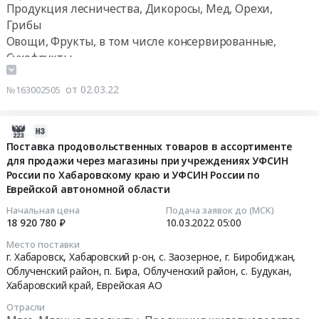
05:00:00
Поставка
Продукция лесничества, Дикоросы, Мед, Орехи,
он,
поставку
мебеди
Грибы
с.
продуктов
Тендер
для
Заозерное,
Овощи, Фрукты, в том числе консервированные,
питания
на
дежурной
г.
Сухофрукты
на
поставку
части.
Хабаровск,
3
продуктов
Цена:
г.
от 02.03.22
квартал
№163002505
питания
157480
Биробиджан,
2022
на
руб.
Облученский
года
2
2022-
район,
(сухофрукты
квартал
03-
Поставка продовольственных товаров в ассортименте
п.
и
2022
для продажи через магазины при учреждениях УФСИН
13
Бира,
шиповник)
года
России по Хабаровскому краю и УФСИН России по
01:40:14
с.
at
(сухофрукты
Еврейской автономной области
Будукан,
г.
и
2022-
Начальная цена
Подача заявок до (МСК)
Хабаровский
Биробиджан,
шиповник)
18 920 780 ₽
10.03.2022
05:00
03-
край
Еврейская
Тендер
10
Еврейская
Место поставки
АО
на
05:00:00
г. Хабаровск, Хабаровский р-он, с. Заозерное, г. Биробиджан,
АО
,
поставку
Облученский район, п. Бира, Облученский район, с. Будукан,
,
Russia,
продуктов
Хабаровский край
,
Еврейская АО
Тендер
Russia,
RU
питания
на
RU
Отрасли
Еврейская
на
поставку