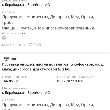
бананы,
район,
Место поставки
бананы,
03-
г. Биробиджан,
Еврейская АО
через
изюм,
с.
изюм,
10
магазины
шиповник,
Заозерное,
Отрасли
шиповник,
05:00:00
при
баклажаны)
Продукция лесничества, Дикоросы, Мед, Орехи,
г.
баклажаны)
учреждениях
at
Грибы
Хабаровск,
Тендер
Тендер
УФСИН
г.
г.
Овощи, Фрукты, в том числе консервированные,
на
на
России
Биробиджан,
Биробиджан,
Сухофрукты
поставку
поставку
по
Еврейская
Облученский
продуктов
продуктов
Хабаровскому
АО
район,
от 27.02.23
питания
№349071190
питания
краю
,
п.
на
на
и
Russia,
Бира,
4
2
2022-
УФСИН
RU
с.
квартал
квартал
12-
Поставка овощей, листовых салатов, сухофруктов, ягод,
России
Еврейская
Будукан,
2023
2023
мака, дикоросов для столовой № 2 БО
30
по
АО
Хабаровский
года
года
23:15:29
Еврейской
Продукция
край
Начальная цена
Подача заявок до (МСК)
(яблоки,
(сухофрукты
366 850 ₽
01.12.2022
03:00
автономной
лесничества,
Еврейская
груши,
и
2022-
области.
Дикоросы,
АО
бананы,
Место поставки
шиповник)
12-
Цена:
Мед,
,
г. Биробиджан,
Еврейская АО
изюм,
Тендер
01
17000000
Орехи,
Russia,
шиповник,
Отрасли
на
03:00:00
руб.
Грибы
RU
баклажаны)
Продукция лесничества, Дикоросы, Мед, Орехи,
поставку
Предмет
Хабаровский
at