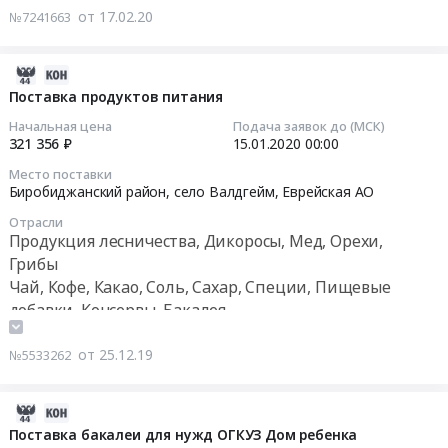
АО
от 17.02.20
№7241663
2
прочих
Продукция
квартал
продуктов(шиповник,
лесничества,
2020
крахмал,
2019-
Дикоросы,
года
крекер)
12-
Поставка продуктов питания
Мед,
(шиповник)
Тендер
25
Орехи,
Начальная цена
Подача заявок до (МСК)
at
на
07:00:00
321 356 ₽
15.01.2020
00:00
Грибы
г.
поставку
Предмет
Биробиджан,
Место поставки
прочих
2020-
Биробиджанский район, село Валдгейм,
Еврейская АО
тендера:
Еврейская
продуктов(шиповник,
01-
Поставка
АО
крахмал,
Отрасли
15
продуктов
,
Продукция лесничества, Дикоросы, Мед, Орехи,
крекер)
00:00:00
питания
Russia,
Грибы
at
на
RU
г.
Чай, Кофе, Какао, Соль, Сахар, Специи, Пищевые
Тендер
3
Еврейская
Биробиджан,
добавки, Консервы, Бакалея
на
квартал
АО
Еврейская
поставку
2020
Продукция
АО
от 25.12.19
№5533262
продуктов
года
лесничества,
,
питания
(шиповник).
Дикоросы,
Russia,
Тендер
2019-
Цена:
Мед,
RU
на
12-
366000
Поставка бакалеи для нужд ОГКУЗ Дом ребенка
Орехи,
Еврейская
поставку