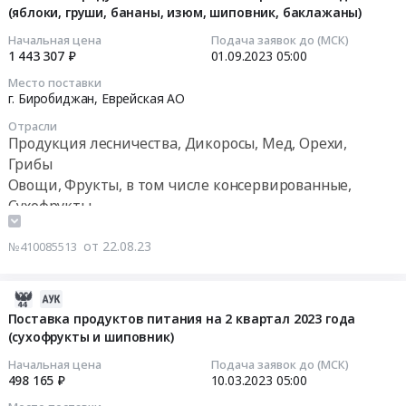
83940
Еврейская
2023
для
(яблоки, груши, бананы, изюм, шиповник, баклажаны)
05
руб.
АО
года
продажи
08:15:49
Начальная цена
Подача заявок до (МСК)
,
(яблоки,
через
1 443 307 ₽
01.09.2023
05:00
Russia,
груши,
магазины
2023-
Место поставки
RU
бананы,
при
09-
г. Биробиджан,
Еврейская АО
Хабаровский
изюм,
учреждениях
01
край
Отрасли
шиповник,
УФСИН
05:00:00
Продукция лесничества, Дикоросы, Мед, Орехи,
Мясо,
баклажаны)
России
Грибы
Мясные
Тендер
по
Тендер
Овощи, Фрукты, в том числе консервированные,
продукты,
на
Хабаровскому
на
Сухофрукты
Продукция
поставку
краю
поставку
животноводства
продуктов
и
продуктов
и
от 22.08.23
питания
№410085513
УФСИН
питания
охоты
на
России
на
Предмет
4
по
4
2023-
тендера:
квартал
Еврейской
квартал
03-
Поставка продуктов питания на 2 квартал 2023 года
Поставка
2023
автономной
2023
(сухофрукты и шиповник)
13
продовольственных
года
области
года
08:01:28
Начальная цена
Подача заявок до (МСК)
товаров
(яблоки,
at
(яблоки,
498 165 ₽
10.03.2023
05:00
для
груши,
Хабаровский
груши,
2023-
продажи