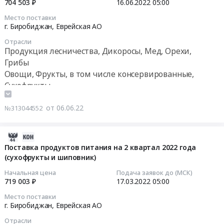
704 503 ₽
16.06.2022
05:00
Цена:
продуктов
поставку
продажи
2022-
366850
Место поставки
питания
мебеди
через
06-
руб.
г. Биробиджан,
Еврейская АО
на
для
магазины
16
1
Отрасли
дежурной
при
05:00:00
Продукция лесничества, Дикоросы, Мед, Орехи,
квартал
части
учреждениях
Грибы
2023
at
УФСИН
Тендер
года
Овощи, Фрукты, в том числе консервированные,
г.
России
на
(сухофрукты
Сухофрукты
Биробиджан,
по
поставку
и
Еврейская
Хабаровскому
продуктов
шиповник).
от 06.06.22
АО
№313044552
краю
питания
Цена:
,
и
на
458966
Russia,
УФСИН
3
2022-
руб.
RU
России
квартал
03-
Поставка продуктов питания на 2 квартал 2022 года
Еврейская
по
2022
(сухофрукты и шиповник)
19
АО
Еврейской
года
07:40:52
Начальная цена
Подача заявок до (МСК)
Мебель,
автономной
(сухофрукты
719 003 ₽
17.03.2022
05:00
Элементы
области
и
2022-
интерьера
Место поставки
at
шиповник)
03-
г. Биробиджан,
Еврейская АО
Предмет
Хабаровский
Тендер
17
тендера:
р-
Отрасли
на