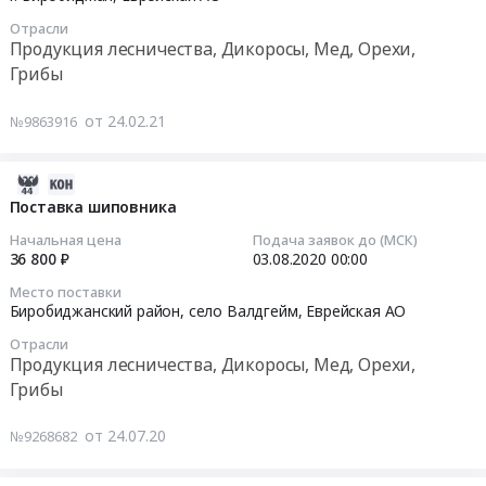
России
Биробиджан,
(плоды)
14
шиповник).
по
Еврейская
Отрасли
сушеного
00:00:00
Цена:
Продукция лесничества, Дикоросы, Мед, Орехи,
Еврейской
АО
at
496900
Грибы
автономной
,
г.
Тендер
руб.
области.
Russia,
Биробиджан,
на
от 24.02.21
Цена:
№9863916
RU
Еврейская
поставку
18920780
Еврейская
АО
продуктов
руб.
АО
,
питания
2020-
Продукция
Russia,
на
07-
Поставка шиповника
лесничества,
RU
2
24
Начальная цена
Подача заявок до (МСК)
Дикоросы,
Еврейская
квартал
07:00:00
36 800 ₽
03.08.2020
00:00
Мед,
АО
2021
Орехи,
Место поставки
Продукция
года
2020-
Биробиджанский район, село Валдгейм,
Еврейская АО
Грибы
лесничества,
(шиповник)
08-
Предмет
Дикоросы,
Отрасли
Тендер
03
Продукция лесничества, Дикоросы, Мед, Орехи,
тендера:
Мед,
на
00:00:00
Поставка
Грибы
Орехи,
поставку
продуктов
Грибы
продуктов
Тендер
питания
от 24.07.20
№9268682
Предмет
питания
на
на
тендера:
на
поставку
4
Поставка