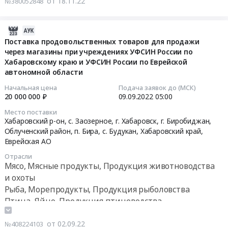
от 18.11.22
салатов,
№380052848
России
питания
на
лесничества,
сухофруктов,
по
на
4
Дикоросы,
ягод,
Хабаровскому
1
квартал
2022-
Мед,
мака,
краю
квартал
2023
09-
Поставка продовольственных товаров для продажи
Орехи,
дикоросов
и
2023
года
через магазины при учреждениях УФСИН России по
12
Грибы
для
УФСИН
года
Хабаровскому краю и УФСИН России по Еврейской
(яблоки,
10:25:51
Предмет
столовой
России
(сухофрукты
автономной области
груши,
тендера:
№
по
и
бананы,
2022-
Поставка
Начальная цена
Подача заявок до (МСК)
2
Еврейской
шиповник)
изюм,
20 000 000 ₽
09.09.2022
05:00
09-
продуктов
БО
автономной
Тендер
шиповник,
09
питания
Место поставки
at
области.
на
баклажаны).
05:00:00
Хабаровский р-он, с. Заозерное, г. Хабаровск, г. Биробиджан,
на
г.
Цена:
поставку
Цена:
Облученский район, п. Бира, с. Будукан,
Хабаровский край
,
2
Биробиджан,
17000000
продуктов
1443307
Еврейская АО
Тендер
квартал
Еврейская
руб.
питания
руб.
на
2023
Отрасли
АО
на
поставку
Мясо, Мясные продукты, Продукция животноводства
года
,
1
продовольственных
и охоты
(сухофрукты
Russia,
квартал
товаров
и
Рыба, Морепродукты, Продукция рыболовства
RU
2023
для
шиповник).
Птица, Яйцо, Продукция птицеводства
Еврейская
года
продажи
Цена:
Продукция лесничества, Дикоросы, Мед, Орехи,
АО
(сухофрукты
через
498165
Грибы
от 02.09.22
№408224103
Продукция