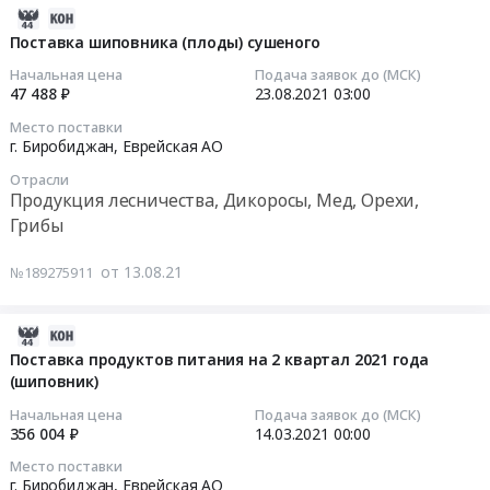
RU
,
Предмет
питания
2021-
Еврейская
Russia,
тендера:
на
08-
Поставка шиповника (плоды) сушеного
АО
RU
Поставка
4
24
Продукция
Начальная цена
Подача заявок до (МСК)
Еврейская
продовольственных
квартал
06:42:52
47 488 ₽
23.08.2021
03:00
лесничества,
АО
товаров
2021
Дикоросы,
Место поставки
Продукция
в
года
2021-
г. Биробиджан,
Еврейская АО
Мед,
лесничества,
ассортименте
(шиповник)
08-
Орехи,
Дикоросы,
для
Отрасли
Тендер
23
Грибы
Продукция лесничества, Дикоросы, Мед, Орехи,
Мед,
продажи
на
03:00:00
Предмет
Грибы
Орехи,
через
поставку
тендера:
Грибы
магазины
продуктов
Тендер
Поставка
от 13.08.21
№189275911
Предмет
при
питания
на
продуктов
тендера:
учреждениях
на
поставку
питания
Поставка
УФСИН
4
шиповника
2021-
на
продуктов
России
квартал
(плоды)
03-
Поставка продуктов питания на 2 квартал 2021 года
1
питания
по
2021
сушеного
(шиповник)
18
квартал
(шиповник).
Хабаровскому
года
Тендер
07:09:12
2022
Начальная цена
Подача заявок до (МСК)
Цена:
краю
(шиповник)
на
356 004 ₽
14.03.2021
00:00
года
50400
и
at
поставку
2021-
(сухофрукты
руб.
Место поставки
УФСИН
г.
шиповника
03-
и
г. Биробиджан,
Еврейская АО