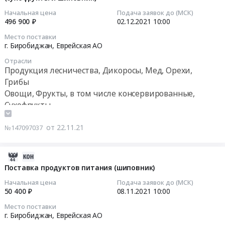
RU
и
на
06:43:48
Еврейская
УФСИН
Начальная цена
Подача заявок до (МСК)
поставку
496 900 ₽
02.12.2021
10:00
АО
России
сушеных
2021-
Продукция
по
Место поставки
ягод
12-
лесничества,
г. Биробиджан,
Еврейская АО
Еврейской
(изюм,
02
Дикоросы,
автономной
шиповник)
Отрасли
10:00:00
Мед,
области
Продукция лесничества, Дикоросы, Мед, Орехи,
at
Орехи,
at
Грибы
г.
Тендер
Грибы
г.
Овощи, Фрукты, в том числе консервированные,
Биробиджан,
на
Предмет
Хабаровск,
Сухофрукты
Еврейская
поставку
тендера:
Хабаровский
АО
продуктов
Поставка
р-
,
от 22.11.21
№147097037
питания
продуктов
он,
Russia,
на
питания
с.
RU
1
(сухофрукты
2021-
Заозерное,
Еврейская
квартал
и
11-
Поставка продуктов питания (шиповник)
г.
АО
2022
шиповник).
12
Биробиджан,
Продукция
Начальная цена
Подача заявок до (МСК)
года
Цена:
06:31:41
Облученский
50 400 ₽
08.11.2021
10:00
лесничества,
(сухофрукты
467200
район,
Дикоросы,
Место поставки
и
руб.
2021-
п.
Мед,
г. Биробиджан,
Еврейская АО
шиповник)
11-
Бира,