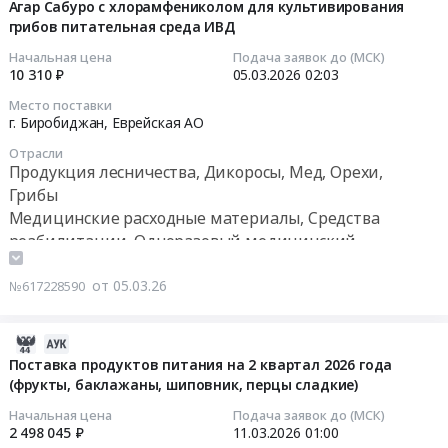
03-
Агар Сабуро с хлорамфениколом для культивирования
грибов питательная среда ИВД
05
02:37:19
Начальная цена
Подача заявок до (МСК)
10 310 ₽
05.03.2026
02:03
2026-
Место поставки
03-
г. Биробиджан,
Еврейская АО
05
Отрасли
02:03:11
Продукция лесничества, Дикоросы, Мед, Орехи,
Грибы
Тендер:
Медицинские расходные материалы, Средства
Агар
реабилитации, Одноразовый медицинский
Сабуро
инструмент
с
Фармацевтические и лекарственные средства
от 05.03.26
№617228590
хлорамфениколом
для
культивирования
2026-
грибов
03-
Поставка продуктов питания на 2 квартал 2026 года
питательная
(фрукты, баклажаны, шиповник, перцы сладкие)
12
среда
11:43:11
Начальная цена
Подача заявок до (МСК)
ИВД
2 498 045 ₽
11.03.2026
01:00
Тендер: