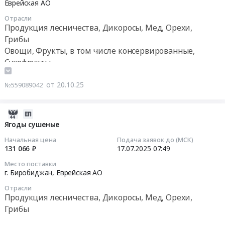
29
(фрукты,
Еврейская АО
2026
RU
сладкие)
01:00:00
баклажаны,
год
Еврейская
Отрасли
Тендер
шиповник,
(шиповник).
Продукция лесничества, Дикоросы, Мед, Орехи,
АО
на
Тендер
перцы
Цена:
Грибы
Продукция
поставку
на
сладкие).
111099
Овощи, Фрукты, в том числе консервированные,
лесничества,
продуктов
поставку
Цена:
руб.
Дикоросы,
Сухофрукты
питания
продуктов
2498045
Мед,
на
питания
руб.
Орехи,
от 20.10.25
№559089042
1
на
Грибы
квартал
4
Предмет
2026
квартал
2025-
тендера:
года
2025
07-
Ягоды сушеные
Поставка
(фрукты,
года
17
продуктов
Начальная цена
Подача заявок до (МСК)
баклажаны,
(фрукты,
09:00:07
131 066 ₽
17.07.2025
07:49
питания
шиповник,
баклажаны,
на
перцы
Место поставки
шиповник,
2025-
2026
г. Биробиджан,
Еврейская АО
сладкие)
перцы
07-
год
at
Отрасли
сладкие)
17
(ягоды
г.
Продукция лесничества, Дикоросы, Мед, Орехи,
Тендер
07:49:09
сушеные).
Биробиджан,
Грибы
на
Цена:
Еврейская
поставку
Тендер: