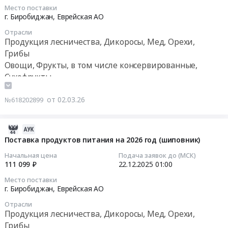
2026-
Место поставки
Агар
03-
г. Биробиджан,
Еврейская АО
Сабуро
11
Отрасли
с
01:00:00
Продукция лесничества, Дикоросы, Мед, Орехи,
хлорамфениколом
Грибы
для
Тендер
Овощи, Фрукты, в том числе консервированные,
культивирования
на
Сухофрукты
грибов
поставку
питательная
продуктов
от 02.03.26
среда
№618202899
питания
ИВД
на
at
2
2025-
г.
квартал
12-
Поставка продуктов питания на 2026 год (шиповник)
Биробиджан,
2026
23
Еврейская
Начальная цена
Подача заявок до (МСК)
года
09:53:11
111 099 ₽
22.12.2025
01:00
АО
(фрукты,
,
Место поставки
баклажаны,
2025-
г. Биробиджан,
Еврейская АО
Russia,
шиповник,
12-
RU
перцы
Отрасли
22
Еврейская
Продукция лесничества, Дикоросы, Мед, Орехи,
сладкие)
01:00:00
АО
Грибы
Тендер