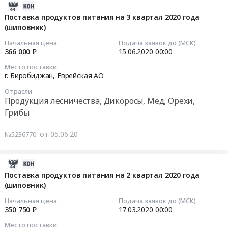
2
шиповника
2021-
квартал
шиповника
квартал
Тендер
06-
Поставка продуктов питания на 3 квартал 2020 года
2021
(плоды)
2021
на
(шиповник)
04
года
сушеного.
года
поставку
19:52:17
Начальная цена
Подача заявок до (МСК)
(шиповник).
Цена:
(шиповник)
шиповника
366 000 ₽
15.06.2020
00:00
Цена:
47488
at
at
2020-
288960
руб.
Место поставки
г.
Биробиджанский
06-
г. Биробиджан,
Еврейская АО
руб.
Биробиджан,
район,
15
Еврейская
Отрасли
село
00:00:00
Продукция лесничества, Дикоросы, Мед, Орехи,
АО
Валдгейм,
Грибы
,
Еврейская
Тендер
Russia,
АО
на
от 05.06.20
№5236770
RU
,
поставку
Еврейская
Russia,
продуктов
АО
RU
питания
2021-
Продукция
Еврейская
на
02-
Поставка продуктов питания на 2 квартал 2020 года
лесничества,
АО
3
(шиповник)
28
Дикоросы,
Продукция
квартал
00:46:32
Начальная цена
Подача заявок до (МСК)
Мед,
лесничества,
2020
350 750 ₽
17.03.2020
00:00
Орехи,
Дикоросы,
года
2020-
Место поставки
Грибы
Мед,