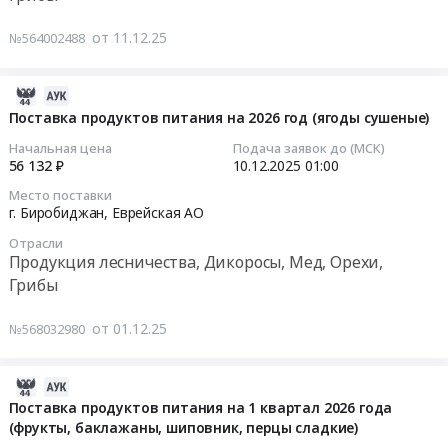
Продукция
на
Тендер
лесничества,
от 11.12.25
№564002488
поставку
на
Дикоросы,
продуктов
поставку
Мед,
питания
продуктов
2025-
Орехи,
на
питания
12-
Поставка продуктов питания на 2026 год (ягоды сушеные)
Грибы
2
на
14
Предмет
Начальная цена
Подача заявок до (МСК)
квартал
2026
02:49:13
56 132 ₽
10.12.2025
01:00
тендера:
2026
год
Агар
года
Место поставки
(шиповник)
2025-
Сабуро
г. Биробиджан,
Еврейская АО
(фрукты,
Тендер
12-
с
баклажаны,
на
Отрасли
10
хлорамфениколом
шиповник,
Продукция лесничества, Дикоросы, Мед, Орехи,
поставку
01:00:00
для
перцы
Грибы
продуктов
культивирования
сладкие)
питания
Тендер
грибов
at
от 01.12.25
№568032980
на
на
питательная
г.
2026
поставку
среда
Биробиджан,
год
продуктов
2025-
ИВД.
Еврейская
(шиповник)
питания
12-
Цена:
Поставка продуктов питания на 1 квартал 2026 года
АО
at
на
(фрукты, баклажаны, шиповник, перцы сладкие)
11
10310
,
г.
2026