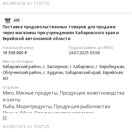
56132
АО
от 17.07.25
№529054129
продуктов
Ягоды
руб.
,
питания
сушеные
Russia,
на
Тендер:
2025-
RU
4
Ягоды
09-
Поставка продовольственных товаров для продажи
Еврейская
квартал
сушеные
через магазины при учреждениях Хабаровского края и
26
АО
2025
at
Еврейской автономной области
19:39:09
Продукция
года
г.
Начальная цена
Подача заявок до (МСК)
лесничества,
(фрукты,
Биробиджан,
2025-
19 550 000 ₽
24.07.2025
05:00
Дикоросы,
баклажаны,
Еврейская
07-
Мед,
Место поставки
шиповник,
АО
24
Хабаровский район, с. Заозерное; г. Хабаровск, г. Биробиджан,
Орехи,
перцы
,
05:00:00
Облученский район, с. Будукан,
Хабаровский край
,
Еврейская
Грибы
сладкие)
Russia,
АО
Предмет
at
RU
Тендер
тендера:
Отрасли
г.
Еврейская
на
Мясо, Мясные продукты, Продукция животноводства
Поставка
Биробиджан;
АО
поставку
и охоты
продуктов
Биробиджанский
Продукция
продовольственных
Рыба, Морепродукты, Продукция рыболовства
питания
район,
лесничества,
товаров
на
Птица, Яйцо, Продукция птицеводства
село
Дикоросы,
для
1
Продукция лесничества, Дикоросы, Мед, Орехи,
Бирофельд,
Мед,
продажи
квартал
Грибы
от 16.07.25
№529077414
Еврейская
Орехи,
через