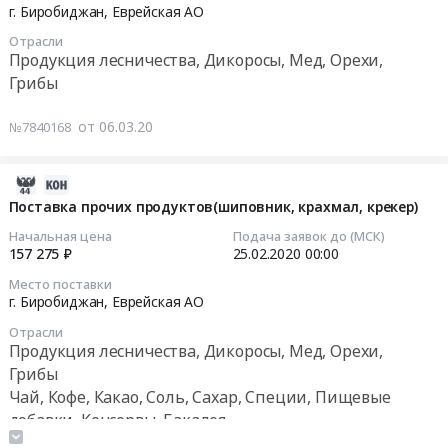
(шиповник)
03-
г. Биробиджан,
Еврейская АО
Предмет
Орехи,
Тендер
17
тендера:
Грибы
Отрасли
на
00:00:00
Продукция лесничества, Дикоросы, Мед, Орехи,
Поставка
Предмет
поставку
Грибы
продуктов
тендера:
продуктов
Тендер
питания
Поставка
питания
на
от 06.03.20
на
№7840168
шиповника.
на
поставку
2
Цена:
3
продуктов
квартал
36800
квартал
питания
2020-
2021
руб.
2020
на
02-
Поставка прочих продуктов(шиповник, крахмал, крекер)
года
года
2
17
Начальная цена
Подача заявок до (МСК)
(шиповник).
(шиповник)
квартал
07:00:00
157 275 ₽
25.02.2020
00:00
Цена:
at
2020
356004
Место поставки
г.
года
2020-
г. Биробиджан,
Еврейская АО
руб.
Биробиджан,
(шиповник)
02-
Еврейская
Отрасли
Тендер
25
Продукция лесничества, Дикоросы, Мед, Орехи,
АО
на
00:00:00
Грибы
,
поставку
Чай, Кофе, Какао, Соль, Сахар, Специи, Пищевые
Russia,
продуктов
Тендер
добавки, Консервы, Бакалея
RU
питания
на
Конфеты, Шоколад, Прочие кондитерские изделия
Еврейская
на
поставку