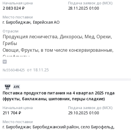
20:07:06
руб.
Russia,
Начальная цена
Подача заявок до (МСК)
Биробиджан,
год
2 083 024 ₽
28.11.2025
01:00
RU
Еврейская
(ягоды
2025-
Еврейская
Место поставки
АО
сушеные)
11-
г. Биробиджан,
Еврейская АО
АО
,
Тендер
28
Продукция
Russia,
Отрасли
на
01:00:00
лесничества,
Продукция лесничества, Дикоросы, Мед, Орехи,
RU
поставку
Дикоросы,
Грибы
Еврейская
продуктов
Тендер
Мед,
Овощи, Фрукты, в том числе консервированные,
АО
питания
на
Орехи,
Продукция
Сухофрукты
на
поставку
Грибы
лесничества,
2026
продуктов
Предмет
Дикоросы,
от 18.11.25
№556048425
год
питания
тендера:
Мед,
(ягоды
на
Поставка
Орехи,
сушеные)
1
2025-
продуктов
Грибы
at
квартал
10-
питания
Поставка продуктов питания на 4 квартал 2025 года
Предмет
г.
2026
(фрукты, баклажаны, шиповник, перцы сладкие)
30
на
тендера:
Биробиджан,
года
10:38:06
2
Поставка
Начальная цена
Подача заявок до (МСК)
Еврейская
(фрукты,
квартал
211 704 ₽
29.10.2025
01:00
продуктов
АО
баклажаны,
2025-
2026
питания
,
Место поставки
шиповник,
10-
года
г. Биробиджан; Биробиджанский район, село Бирофельд,
на
Russia,
перцы