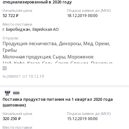
специализированный в 2020 году
10
руб.
Грибы
АО
продуктов
07:00:00
Предмет
Продукция
Начальная цена
Подача заявок до (МСК)
питания
52 722 ₽
18.12.2019
00:00
тендера:
лесничества,
at
2019-
Поставка
Дикоросы,
Место поставки
Биробиджанский
12-
продуктов
Мед,
г. Биробиджан,
Еврейская АО
район,
18
питания
Орехи,
село
Отрасли
00:00:00
на
Грибы
Продукция лесничества, Дикоросы, Мед, Орехи,
Валдгейм,
2
Предмет
Грибы
Еврейская
Тендер
квартал
тендера:
Молочная продукция, Сыры, Мороженое
АО
на
2020
Поставка
Чай, Кофе, Какао, Соль, Сахар, Специи, Пищевые
,
поставку
года
прочих
Russia,
добавки, Консервы, Бакалея
бакалеи
(шиповник).
продуктов(шиповник,
RU
от 10.12.19
№2989037
для
Цена:
крахмал,
Еврейская
нужд
350750
крекер).
АО
ОГКУЗ
руб.
Цена:
2019-
Продукция
Дом
157275
12-
Поставка продуктов питания на 1 квартал 2020 года
лесничества,
ребенка
(шиповник)
руб.
05
Дикоросы,
специализированный
07:00:00
Мед,
Начальная цена
Подача заявок до (МСК)
в
320 250 ₽
15.12.2019
00:00
Орехи,
2020
2019-
Грибы
Место поставки
году