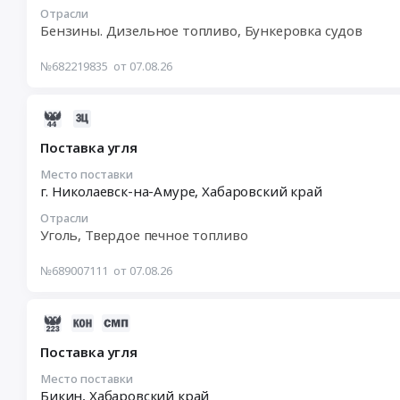
2026-
на
Отрасли
08-
поставку
Бензины. Дизельное топливо, Бункеровка судов
14
дизельного
11:00:00
топлива
№682219835
от 07.08.26
:
at
Тендер
Хабаровский
2026-
на
район,
08-
поставку
Хабаровский
Поставка угля
07
судового
край
08:54:16
Место поставки
топлива
,
г. Николаевск-на-Амуре,
Хабаровский край
:
для
Russia,
2026-
нужд
RU
Отрасли
08-
ФГУП
Хабаровский
Уголь, Твердое печное топливо
11
Росморпорт
край
02:00:00
(5
Бензины.
№689007111
от 07.08.26
:
лотов)
Дизельное
Тендер
Тендер
топливо,
2026-
на
на
Бункеровка
08-
поставку
поставку
судов
Поставка угля
07
угля
судового
Предмет
08:44:03
Место поставки
Тендер
топлива
тендера:
Бикин,
Хабаровский край
:
на