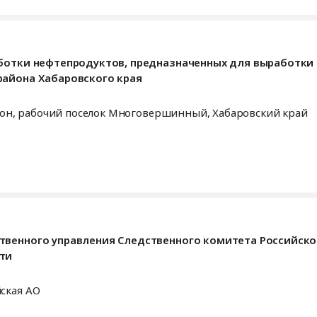
териалы по охране труда
аботки нефтепродуктов, предназначенных для выработки
удование и материалы. Монтаж и обслуживание
района Хабаровского края
Николаевский район, село Красное; Николаевский район, рабочий поселок Многовершинный,
Хабаровский край
ия, Бытовая химия и парфюмерия
оизводства текстиля, Мягкий инвентарь, Ветошь
яйства
твенного управления Следственного комитета Российск
изделия технического назначения
ти
ская АО