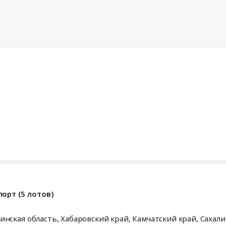
орт (5 лотов)
 рп. Ванино, Камчатский край, Сахалинская область,
Хабаровский край
,
Камчатский край
,
Сахали