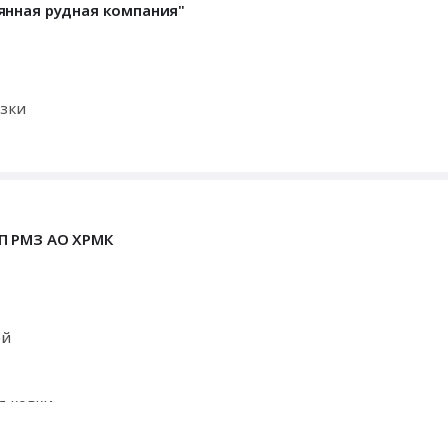
янная рудная компания"
азки
П РМЗ АО ХРМК
ей
я ковки