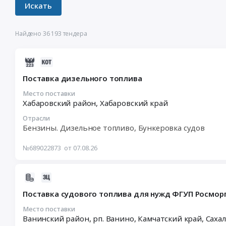
Найдено 36 193 тендера
2026-
08-
Поставка дизельного топлива
07
11:16:36
Место поставки
Хабаровский район,
Хабаровский край
:
2026-
Отрасли
08-
Бензины. Дизельное топливо, Бункеровка судов
17
03:00:00
№689022873
от 07.08.26
:
Тендер
2026-
на
08-
поставку
Поставка судового топлива для нужд ФГУП Росморп
07
дизельного
09:28:22
Место поставки
топлива
Ванинский район,
:
Тендер