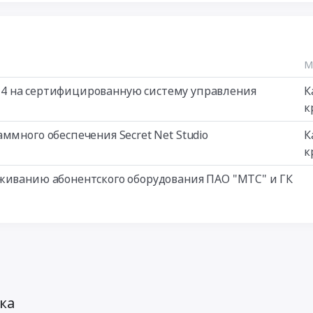
М
or 4 на сертифицированную систему управления
К
к
ммного обеспечения Secret Net Studio
К
к
живанию абонентского оборудования ПАО "МТС" и ГК
ка