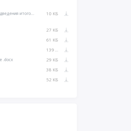
0838200000725000017 Протокол подведения итогов.docx
10 КБ
27 КБ
61 КБ
139 КБ
е .docx
29 КБ
38 КБ
52 КБ