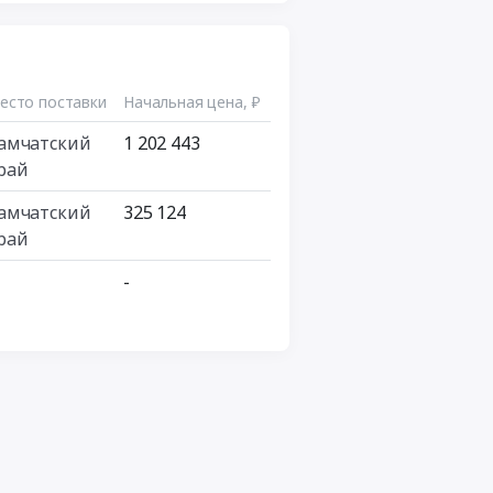
есто поставки
Начальная цена, ₽
амчатский
1 202 443
рай
амчатский
325 124
рай
-