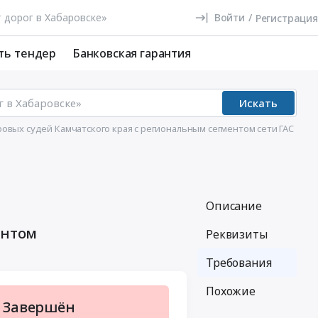
Войти
/
Регистрация
ть тендер
Банковская гарантия
Искать
вых судей Камчатского края с региональным сегментом сети ГАС
Описание
ентом
Реквизиты
Требования
Похожие
Завершён