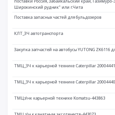
поставки Россия, Забайкальский край, Газимуро-З
Широкинский рудник" или г.Чита
Поставка запасных частей для бульдозеров
КЛТ_ЗЧ автотранспорта
Закупка запчастей на автобусы YUTONG ZK6116 д
ТМЦ_ЗЧ к карьерной технике Caterpillar 2000444
ТМЦ_ЗЧ к карьерной технике Caterpillar 2000444
ТМЦз\чк карьерной технике Komatsu-443863
ТМЦ з\ч к канатным экс.отечеств-443073