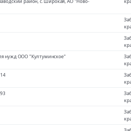
аводский район, с. Широкая, АО "Ново-
кр
За
кр
За
кр
ля нужд ООО "Култуминское"
За
кр
114
За
кр
093
За
кр
За
кр
За