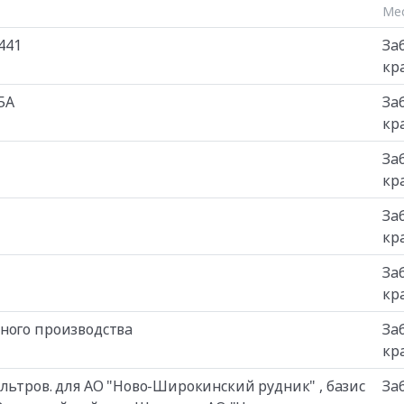
Мес
441
За
кр
5A
За
кр
За
кр
За
кр
За
кр
ного производства
За
кр
льтров. для АО "Ново-Широкинский рудник" , базис
За