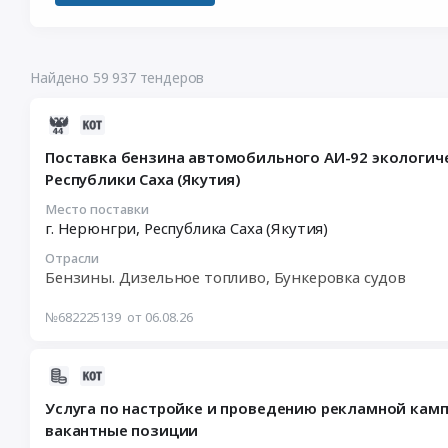
Найдено 59 937 тендеров
2026-
08-
Поставка бензина автомобильного АИ-92 экологиче
06
Республики Саха (Якутия)
04:42:03
:
Место поставки
г. Нерюнгри,
Республика Саха (Якутия)
2026-
08-
Отрасли
13
Бензины. Дизельное топливо, Бункеровка судов
03:00:00
:
№682225139
от 06.08.26
Тендер
на
2026-
поставку
08-
бензина
Услуга по настройке и проведению рекламной кам
05
автомобильного
вакантные позиции
14:34:45
АИ-92