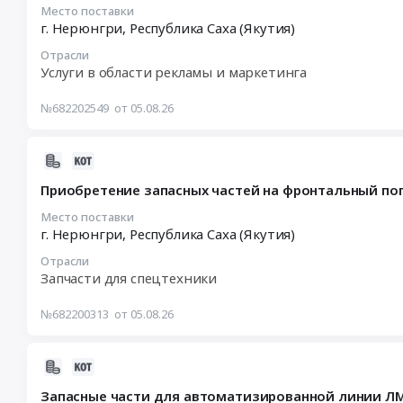
:
экологического
Место поставки
г. Нерюнгри,
Республика Саха (Якутия)
2026-
класса
08-
не
Отрасли
12
ниже
Услуги в области рекламы и маркетинга
10:00:00
К5
:
для
№682202549
от 05.08.26
Тендер:
нужд
Услуга
Нерюнгринского
2026-
по
городского
08-
настройке
суда
Приобретение запасных частей на фронтальный пог
05
и
Республики
13:43:03
проведению
Место поставки
Саха
г. Нерюнгри,
Республика Саха (Якутия)
:
рекламной
(Якутия)
2026-
кампании
Тендер
Отрасли
08-
с
на
Запчасти для спецтехники
12
использованием
поставку
09:00:00
контекстной
бензина
№682200313
от 05.08.26
:
рекламы
автомобильного
Тендер
по
АИ-92
2026-
на
поиску
экологического
08-
приобретение
кандидатов
класса
Запасные части для автоматизированной линии ЛМС