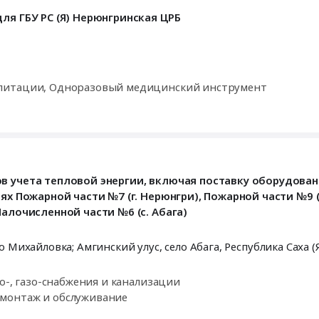
ля ГБУ РС (Я) Нерюнгринская ЦРБ
илитации, Одноразовый медицинский инструмент
в учета тепловой энергии, включая поставку оборудован
х Пожарной части №7 (г. Нерюнгри), Пожарной части №9 (г.
алочисленной части №6 (с. Абага)
г. Нерюнгри; г. Якутск, село Маган; Амгинский улус, село Михайловка; Амгинский улус, село Абага,
Республика Саха (
о-, газо-снабжения и канализации
монтаж и обслуживание