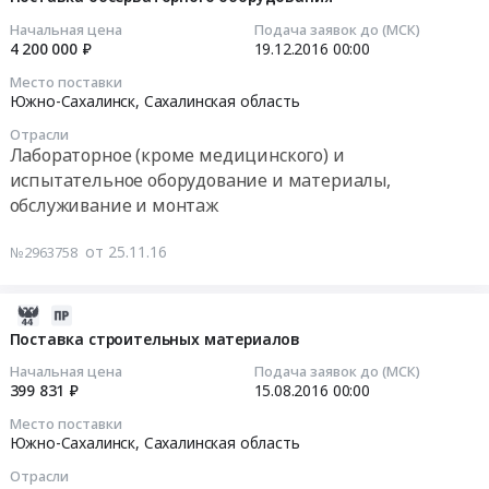
руб.
СибГУТИ
группировки
на
25
Начальная цена
Подача заявок до (МСК)
at
at
поставку
07:00:00
4 200 000 ₽
19.12.2016
00:00
Хабаровск,
Южно-
говядины
Место поставки
Хабаровский
Сахалинск,
at
2016-
Южно-Сахалинск,
Сахалинская область
край
Сахалинская
Якутск,
12-
,
область
Республика
Отрасли
19
Лабораторное (кроме медицинского) и
Russia,
,
Саха
00:00:00
испытательное оборудование и материалы,
RU
Russia,
(Якутия)
Хабаровский
обслуживание и монтаж
RU
,
Тендер
край
Сахалинская
Russia,
на
Охранные
область
от 25.11.16
№2963758
RU
поставку
услуги,
Ремонт
Республика
обсерваторного
Инкассация
зданий
Саха
оборудования
2016-
Предмет
и
(Якутия)
Тендер
08-
Поставка строительных материалов
тендера:
сооружений
Мясо,
на
02
Оказание
Предмет
Начальная цена
Подача заявок до (МСК)
Мясные
поставку
07:00:00
399 831 ₽
15.08.2016
00:00
услуг
тендера:
продукты,
обсерваторного
по
Работы
Продукция
Место поставки
оборудования
2016-
охране
Южно-Сахалинск,
Сахалинская область
завершающие
животноводства
at
08-
объектов
и
и
Южно-
Отрасли
15