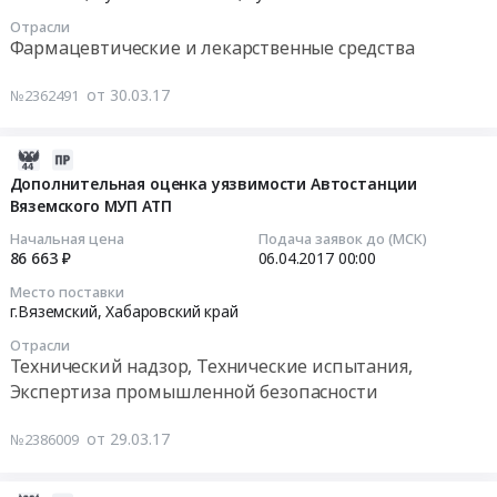
для
04-
Отрасли
нужд
07
Фармацевтические и лекарственные средства
ГБУЗ
00:00:00
Охинская
от 30.03.17
№2362491
ЦРБ
Тендер
Тендер
на
на
поставку
2017-
услуги
противовирусных
03-
Дополнительная оценка уязвимости Автостанции
по
препаратов
Вяземского МУП АТП
29
предоставлению
Тендер
07:00:00
Начальная цена
Подача заявок до (МСК)
специализированной
на
86 663 ₽
06.04.2017
00:00
техники
поставку
2017-
Место поставки
(автовышки)
противовирусных
04-
г.Вяземский,
Хабаровский край
с
препаратов
06
Отрасли
оператором
at
00:00:00
Технический надзор, Технические испытания,
для
Эгвекинот,
Экспертиза промышленной безопасности
нужд
Иультинский
Тендер
ГБУЗ
Район,
на
от 29.03.17
№2386009
Охинская
Чукотский
дополнительную
ЦРБ
АО
оценка
at
,