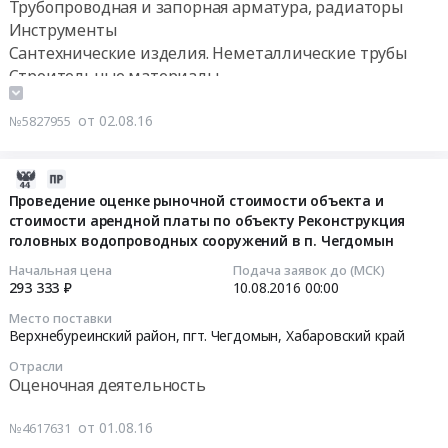
ХИИК
отделочные
охоты
Трубопроводная и запорная арматура, радиаторы
Сахалинск,
00:00:00
СибГУТИ.
в
Предмет
Инструменты
Сахалинская
Цена:
зданиях
тендера:
Сантехнические изделия. Неметаллические трубы
область
Тендер
3231360
и
Поставка
Строительные материалы
,
на
руб.
сооружениях,
говядины.
Russia,
Краски, Лаки, Клеи
поставку
прочие,
Цена:
RU
Электрическая распределительная и регулирующая
от 02.08.16
№5827955
строительных
не
499320
Сахалинская
аппаратура, Электроустановочные изделия,
материалов
включенные
руб.
область
Электронные компоненты
Тендер
2016-
в
Лабораторное
Металло- и дерево-обрабатывающее оборудование,
на
08-
другие
Проведение оценке рыночной стоимости объекта и
(кроме
Станки, монтаж и обслуживание
поставку
стоимости арендной платы по объекту Реконструкция
01
группировки.
медицинского)
строительных
Оборудование для сварки и спайки, его
головных водопроводных сооружений в п. Чегдомын
07:00:00
Цена:
и
материалов
обслуживание. Электроды
466616
Начальная цена
Подача заявок до (МСК)
испытательное
at
Хозяйственные товары, Товары широкого
2016-
293 333 ₽
10.08.2016
00:00
руб.
оборудование
Южно-
потребления, Бытовая химия и парфюмерия
08-
и
Место поставки
Сахалинск,
10
Верхнебуреинский район, пгт. Чегдомын,
Хабаровский край
материалы,
Сахалинская
00:00:00
обслуживание
Отрасли
область
и
Оценочная деятельность
,
Тендер
монтаж
Russia,
на
Предмет
от 01.08.16
№4617631
RU
проведение