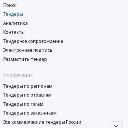
оценке
Поиск
рыночной
Тендеры
стоимости
объекта
Аналитика
и
Контакты
стоимости
арендной
Тендерное сопровождение
платы
Электронная подпись
по
объекту
Разместить тендер
Реконструкция
головных
Информация
водопроводных
сооружений
Тендеры по регионам
в
Тендеры по отраслям
п.
Чегдомын
Тендеры по тэгам
at
Тендеры по заказчикам
Верхнебуреинский
район,
Все коммерческие тендеры России
пгт.