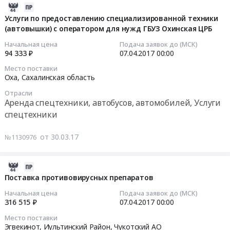
2017-
03-
Услуги по предоставлению специализированной техники
(автовышки) с оператором для нужд ГБУЗ Охинская ЦРБ
30
07:00:00
Начальная цена
Подача заявок до (МСК)
94 333 ₽
07.04.2017
00:00
2017-
Место поставки
04-
Оха,
Сахалинская область
07
Отрасли
00:00:00
Аренда спецтехники, автобусов, автомобилей, Услуги
спецтехники
Тендер
на
от 30.03.17
№1130976
услуги
по
предоставлению
2017-
специализированной
03-
Поставка противовирусных препаратов
техники
30
Начальная цена
Подача заявок до (МСК)
(автовышки)
07:00:00
316 515 ₽
07.04.2017
00:00
с
Место поставки
оператором
2017-
Эгвекинот, Иультинский Район,
Чукотский АО