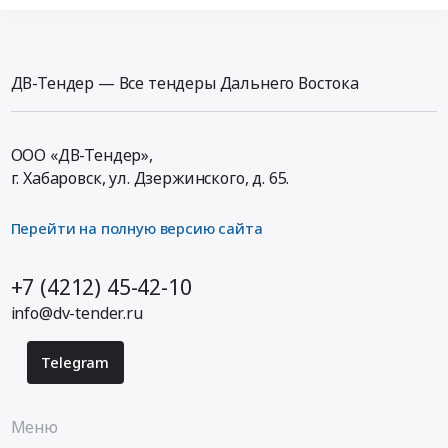
тендера:
Сахалинская
оценке
Поставка
область
рыночной
обсерваторного
Трубопроводная
стоимости
оборудования.
и
объекта
ДВ-Тендер — Все тендеры Дальнего Востока
Цена:
запорная
и
4200000
арматура,
стоимости
руб.
радиаторы
арендной
ООО «ДВ-Тендер»,
Предмет
платы
г. Хабаровск,
ул. Дзержинского, д. 65
.
тендера:
по
Поставка
объекту
строительных
Перейти на полную версию сайта
Реконструкция
материалов.
головных
Цена:
водопроводных
+7 (4212) 45-42-10
399831
сооружений
info@dv-tender.ru
руб.
в
п.
Telegram
Чегдомын
Тендер
на
Меню
проведение