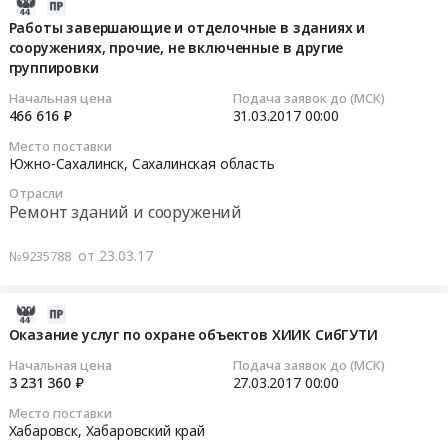
уязвимости
2017-
Оха,
Russia,
Автостанции
03-
Работы завершающие и отделочные в зданиях и
Сахалинская
RU
Вяземского
сооружениях, прочие, не включенные в другие
23
область
Чукотский
группировки
МУП
07:00:00
,
АО
АТП
Начальная цена
Подача заявок до (МСК)
Russia,
Фармацевтические
Тендер
2017-
466 616 ₽
31.03.2017
00:00
RU
и
на
03-
Место поставки
Сахалинская
лекарственные
дополнительную
31
Южно-Сахалинск,
Сахалинская область
область
средства
оценка
00:00:00
Отрасли
Аренда
Предмет
уязвимости
Ремонт зданий и сооружений
спецтехники,
тендера:
Автостанции
Тендер
автобусов,
Поставка
Вяземского
на
от 23.03.17
№9235788
автомобилей,
противовирусных
МУП
работы
Услуги
препаратов.
АТП
завершающие
спецтехники
Цена:
at
2017-
и
Предмет
316515
г.Вяземский,
03-
отделочные
Оказание услуг по охране объектов ХИИК СибГУТИ
тендера:
руб.
Хабаровский
10
в
Начальная цена
Подача заявок до (МСК)
Услуги
край
07:00:00
зданиях
3 231 360 ₽
27.03.2017
00:00
по
,
и
Место поставки
предоставлению
Russia,
2017-
сооружениях,
Хабаровск,
Хабаровский край
специализированной
RU
03-
прочие,