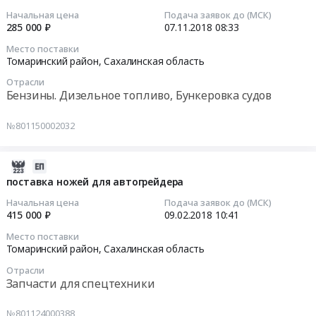
Цена:
тендера:
область
топлива
07
Начальная цена
Подача заявок до (МСК)
885000
Поставка
,
ЕВРО
08:33:52
285 000 ₽
07.11.2018
08:33
руб.
дизельного
Russia,
Тендер
Место поставки
топлива
RU
на
2018-
Томаринский район,
Сахалинская область
ЕВРО.
Сахалинская
поставку
11-
Цена:
область
Отрасли
дизельного
07
Бензины. Дизельное топливо, Бункеровка судов
590000
Бензины.
топлива
08:33:52
руб.
Дизельное
ЕВРО
№801150002032
топливо,
at
Тендер
Бункеровка
Томаринский
на
судов
район,
поставку
2018-
Предмет
Сахалинская
Бензина
02-
поставка ножей для автогрейдера
тендера:
область
АИ-92
09
Начальная цена
Подача заявок до (МСК)
Поставка
,
К5
10:41:58
415 000 ₽
09.02.2018
10:41
дизельного
Russia,
Тендер
Место поставки
топлива
RU
на
2018-
Томаринский район,
Сахалинская область
ЕВРО.
Сахалинская
поставку
02-
Цена:
область
Отрасли
Бензина
09
Запчасти для спецтехники
826000
Бензины.
АИ-92
10:41:58
руб.
Дизельное
К5
№801124000388