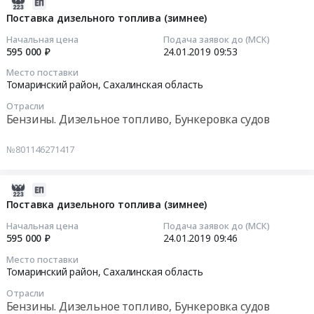
поставку
2019-
материалов.
опор
запасных
01-
Поставка дизельного топлива (зимнее)
Цена:
дорожных
частей
24
Начальная цена
Подача заявок до (МСК)
862045
знаков
для
09:53:14
595 000 ₽
24.01.2019
09:53
руб.
at
автогрейдера
Место поставки
Томаринский
Тендер
2019-
Томаринский район,
Сахалинская область
район,
на
01-
Сахалинская
Отрасли
поставку
24
Бензины. Дизельное топливо, Бункеровка судов
область
запасных
09:53:14
,
частей
№801146271417
Russia,
для
Тендер
RU
автогрейдера
на
Сахалинская
at
поставку
2019-
область
Томаринский
дизельного
01-
Поставка дизельного топлива (зимнее)
Материалы
район,
топлива
24
Начальная цена
Подача заявок до (МСК)
для
Сахалинская
(зимнее)
09:46:44
595 000 ₽
24.01.2019
09:46
строительства
область
Тендер
Место поставки
дорог,
,
на
2019-
Томаринский район,
Сахалинская область
ЖД
Russia,
поставку
01-
путей
RU
Отрасли
дизельного
24
Бензины. Дизельное топливо, Бункеровка судов
Предмет
Сахалинская
топлива
09:46:44