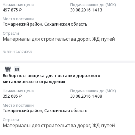
смеси
судов
Сахалинская
в
14:13:41
Начальная цена
Подача заявок до (МСК)
фракции
Предмет
область
употреблении
497 875 ₽
30.08.2016
14:13
0-
тендера:
,
двигателя
2016-
Место поставки
40.
Выбор
Russia,
J3
08-
Томаринский район,
Сахалинская область
Цена:
поставщика
RU
на
30
Отрасли
4956000
для
Сахалинская
автомобиль
14:13:41
Материалы для строительства дорог, ЖД путей
руб.
поставки
область
KIA
дизельного
Запчасти
Bongo
Тендер
№801124074959
топлива
для
Тендер
на
(летнего).
спецтехники
на
выбор
Цена:
Предмет
выбор
поставщика
2016-
833800
тендера:
поставщика
для
08-
Выбор поставщика для поставки дорожного
руб.
Выбор
для
металлического ограждения
поставки
30
поставщика
поставки
дорожного
14:08:51
Начальная цена
Подача заявок до (МСК)
для
бывшего
металлического
352 685 ₽
30.08.2016
14:08
поставки
в
барьерного
2016-
Место поставки
грейдерных
употреблении
ограждения
08-
Томаринский район,
Сахалинская область
ножей.
двигателя
Тендер
30
Отрасли
Цена:
J3
на
14:08:51
Материалы для строительства дорог, ЖД путей
420300
на
выбор
руб.
автомобиль
поставщика
Тендер