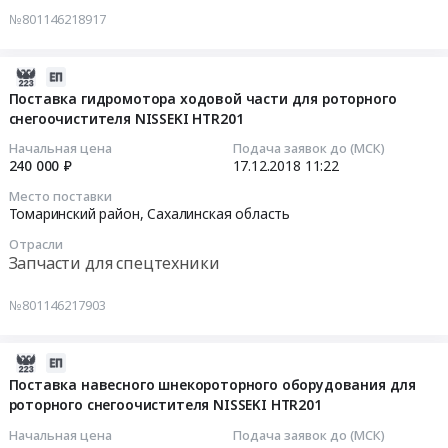
Дизельное
(зимнее)
№801146218917
топливо,
at
Тендер
Бункеровка
Томаринский
на
судов
район,
поставку
2018-
Предмет
Сахалинская
пиломатериалов
12-
Поставка гидромотора ходовой части для роторного
тендера:
область
хвойных
снегоочистителя NISSEKI HTR201
17
Поставка
,
пород
11:22:56
Начальная цена
Подача заявок до (МСК)
дизельного
Russia,
дерева
240 000 ₽
17.12.2018
11:22
топлива
RU
Тендер
2018-
Место поставки
(зимнее).
Сахалинская
на
12-
Томаринский район,
Сахалинская область
Цена:
область
поставку
17
708000
Отрасли
Бензины.
пиломатериалов
11:22:56
Запчасти для спецтехники
руб.
Дизельное
хвойных
топливо,
пород
Тендер
№801146217903
Бункеровка
дерева
на
судов
at
поставку
Предмет
Томаринский
гидромотора
2018-
тендера:
район,
ходовой
12-
Поставка навесного шнекороторного оборудования для
Поставка
Сахалинская
роторного снегоочистителя NISSEKI HTR201
части
17
дизельного
область
для
11:05:35
Начальная цена
Подача заявок до (МСК)
топлива
,