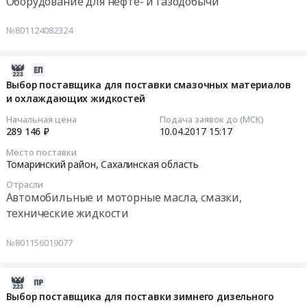
Оборудование для нефте- и газодобычи
870000
,
на
руб.
Russia,
выбор
Тендер
№801124082324
RU
поставщика
на
Сахалинская
для
выбор
область
поставки
поставщика
2017-
Материалы
дорожной
для
04-
Выбор поставщика для поставки смазочных материалов
для
разметочной
и охлаждающих жидкостей
поставки
10
строительства
краски
ямобура
15:17:49
Начальная цена
Подача заявок до (МСК)
дорог,
и
(навесной
289 146 ₽
10.04.2017
15:17
ЖД
микростеклошариков
буровой
2017-
Место поставки
путей
at
установки-1300)
04-
Томаринский район,
Сахалинская область
Предмет
Томаринский
Тендер
10
Отрасли
тендера:
район,
на
15:17:49
Автомобильные и моторные масла, смазки,
Выбор
Сахалинская
выбор
технические жидкости
поставщика
область
поставщика
Тендер
для
,
для
на
№801156019077
поставки
Russia,
поставки
выбор
дорожного
RU
ямобура
поставщика
металлического
Сахалинская
(навесной
для
2016-
барьерного
область
буровой
поставки
12-
Выбор поставщика для поставки зимнего дизельного