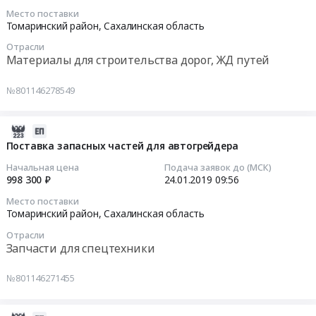
на
проведению
Место поставки
,
поставку
2019-
Томаринский район,
Сахалинская область
финансового
Russia,
лакокрасочных
02-
аудита.
RU
Отрасли
материалов
12
Материалы для строительства дорог, ЖД путей
Цена:
Сахалинская
at
09:52:14
200000
область
Томаринский
руб.
№801146278549
Аудиторские
район,
Тендер
услуги,
Сахалинская
на
Бухгалтерский
область
поставку
2019-
учет
,
дорожных
01-
Поставка запасных частей для автогрейдера
Предмет
Russia,
знаков
24
Начальная цена
Подача заявок до (МСК)
тендера:
RU
и
09:56:53
998 300 ₽
24.01.2019
09:56
Услуги
Сахалинская
опор
по
Место поставки
область
дорожных
2019-
Томаринский район,
Сахалинская область
проведению
Краски,
знаков
01-
финансового
Лаки,
Отрасли
Тендер
24
Запчасти для спецтехники
аудита.
Клеи
на
09:56:53
Цена:
Предмет
поставку
№801146271455
200000
тендера:
дорожных
Тендер
руб.
Поставка
знаков
на
лакокрасочных
и