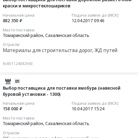
Регуляр-92.
Сахалинская
краски и микростеклошариков
поставки
12
Цена:
область
дорожного
09:46:58
Начальная цена
Подача заявок до (МСК)
172000
,
металлического
882 350 ₽
12.04.2017
09:46
руб.
Russia,
барьерного
2017-
Место поставки
RU
ограждения
04-
Томаринский район,
Сахалинская область
Сахалинская
Тендер
12
Отрасли
область
на
09:46:58
Материалы для строительства дорог, ЖД путей
Бензины.
выбор
Дизельное
поставщика
Тендер
№801124082943
топливо,
для
на
Бункеровка
поставки
выбор
судов
дорожного
поставщика
2017-
Предмет
металлического
для
04-
Выбор поставщика для поставки ямобура (навесной
тендера:
барьерного
буровой установки - 1300)
поставки
10
Поставка
ограждения
дорожной
15:24:06
Начальная цена
Подача заявок до (МСК)
летнего
at
разметочной
158 000 ₽
10.04.2017
15:24
дизельного
Томаринский
краски
2017-
Место поставки
топлива
район,
и
04-
Томаринский район,
Сахалинская область
ЕВРО.
Сахалинская
микростеклошариков
10
Отрасли
Цена:
область
Тендер
15:24:06