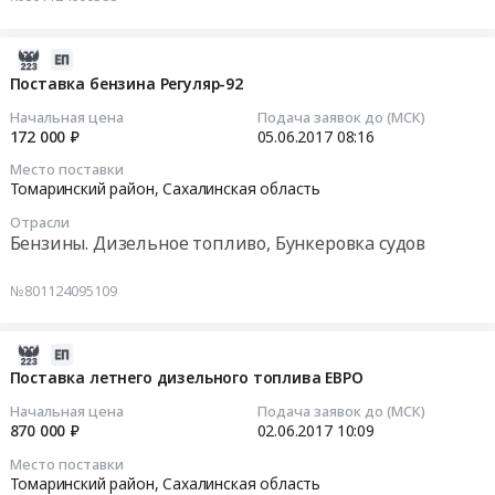
топливо,
at
Тендер
Бункеровка
Томаринский
на
судов
район,
поставку
2017-
Предмет
Сахалинская
ножей
06-
Поставка бензина Регуляр-92
тендера:
область
для
05
Начальная цена
Подача заявок до (МСК)
Поставка
,
автогрейдера
08:16:58
172 000 ₽
05.06.2017
08:16
дизельного
Russia,
Тендер
Место поставки
топлива
RU
на
2017-
Томаринский район,
Сахалинская область
ЕВРО.
Сахалинская
поставку
06-
Цена:
область
Отрасли
ножей
05
Бензины. Дизельное топливо, Бункеровка судов
590000
Бензины.
для
08:16:58
руб.
Дизельное
автогрейдера
№801124095109
топливо,
at
Тендер
Бункеровка
Томаринский
на
судов
район,
поставку
2017-
Предмет
Сахалинская
бензина
06-
Поставка летнего дизельного топлива ЕВРО
тендера:
область
Регуляр-92
02
Начальная цена
Подача заявок до (МСК)
Поставка
,
Тендер
10:09:00
870 000 ₽
02.06.2017
10:09
Бензина
Russia,
на
Место поставки
АИ-92
RU
поставку
2017-
Томаринский район,
Сахалинская область
К5.
Сахалинская