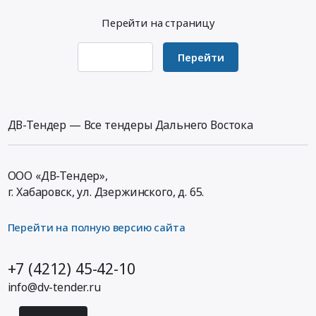
для
ЖД
Сахалинская
барьерного
Перейти на страницу
поставки
путей
область
ограждения
бывшего
Предмет
,
Тендер
в
тендера:
Russia,
на
Перейти
употреблении
Выбор
RU
выбор
двигателя
поставщика
Сахалинская
поставщика
J3
для
область
для
на
поставки
Материалы
поставки
ДВ-Тендер — Все тендеры Дальнего Востока
автомобиль
дорожного
для
дорожного
KIA
металлического
строительства
металлического
Bongo.
барьерного
дорог,
барьерного
ООО «ДВ-Тендер»,
Цена:
ограждения.
ЖД
ограждения
г. Хабаровск,
ул. Дзержинского, д. 65
.
185000
Цена:
путей
at
руб.
497875
Предмет
Томаринский
руб.
Перейти на полную версию сайта
тендера:
район,
Выбор
Сахалинская
поставщика
область
+7 (4212) 45-42-10
для
,
info@dv-tender.ru
поставки
Russia,
дорожного
RU