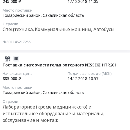
роторного
245 000 ₽
17.12.2018
11:05
(зимнее).
Russia,
снегоочистителя
2018-
Место поставки
Цена:
RU
NISSEKI
12-
Томаринский район,
Сахалинская область
708000
Сахалинская
HTR201
17
Отрасли
руб.
область
Тендер
11:05:35
Спецтехника, Коммунальные машины, Автобусы
Пиломатериалы
на
Предмет
поставку
Тендер
№801146217255
тендера:
гидромотора
на
Поставка
ходовой
поставку
пиломатериалов
части
навесного
2018-
хвойных
для
шнекороторного
12-
Поставка снегоочистителья роторного NISSEKI HTR201
пород
роторного
оборудования
14
Начальная цена
Подача заявок до (МСК)
дерева.
снегоочистителя
для
10:57:41
885 000 ₽
14.12.2018
10:57
Цена:
NISSEKI
роторного
Место поставки
209690
HTR201
снегоочистителя
2018-
Томаринский район,
Сахалинская область
руб.
at
NISSEKI
12-
Отрасли
Томаринский
HTR201
14
Лабораторное (кроме медицинского) и
район,
Тендер
10:57:41
испытательное оборудование и материалы,
Сахалинская
на
обслуживание и монтаж
область
поставку
Тендер
,
навесного
на