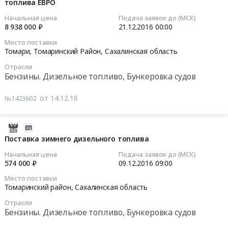
ограждения.
Материалы
установки-1300)
смазочных
топлива ЕВРО
14
Цена:
для
at
материалов
07:00:00
Начальная цена
Подача заявок до (МСК)
378000
строительства
Томаринский
и
8 938 000 ₽
21.12.2016
00:00
руб.
дорог,
район,
охлаждающих
2016-
Место поставки
ЖД
Сахалинская
жидкостей
12-
Томари, Томаринский Район,
Сахалинская область
путей
область
Тендер
21
Отрасли
Предмет
,
на
00:00:00
Бензины. Дизельное топливо, Бункеровка судов
тендера:
Russia,
выбор
Выбор
RU
поставщика
Тендер
от 14.12.16
№1423602
поставщика
Сахалинская
для
на
для
область
поставки
выбор
поставки
Оборудование
смазочных
поставщика
2016-
дорожной
для
материалов
для
12-
Поставка зимнего дизельного топлива
разметочной
нефте-
и
поставки
09
Начальная цена
Подача заявок до (МСК)
краски
и
охлаждающих
зимнего
09:00:25
574 000 ₽
09.12.2016
09:00
и
газодобычи
жидкостей
дизельного
Место поставки
микростеклошариков.
Предмет
at
топлива
2016-
Томаринский район,
Сахалинская область
Цена:
тендера:
Томаринский
ЕВРО
12-
Отрасли
882350
Выбор
район,
Тендер
09
Бензины. Дизельное топливо, Бункеровка судов
руб.
поставщика
Сахалинская
на
09:00:25
для
область
выбор