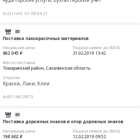
по
00:00:00
проведению
от 08.04.21
№2311416
финансового
Тендер
аудита
на
at
услуги
2019-
г.Томари,
по
02-
Поставка лакокрасочных материалов
Сахалинская
проведению
21
Начальная цена
Подача заявок до (МСК)
область
финансового
13:42:22
862 045 ₽
21.02.2019
13:42
,
аудита
Место поставки
Russia,
Тендер
2019-
Томаринский район,
Сахалинская область
RU
на
02-
Сахалинская
Отрасли
услуги
21
Краски, Лаки, Клеи
область
по
13:42:22
Аудиторские
проведению
№801146278073
услуги,
финансового
Тендер
Бухгалтерский
аудита
на
учет
at
поставку
2019-
Предмет
г.
лакокрасочных
02-
Поставка дорожных знаков и опор дорожных знаков
тендера:
Томари,
материалов
12
Начальная цена
Подача заявок до (МСК)
Услуги
Сахалинская
Тендер
09:52:14
198 602 ₽
12.02.2019
09:52
по
область