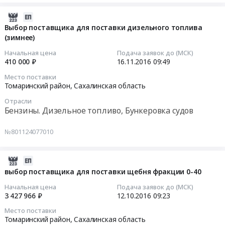
область
дизельного
выбор
Бензины.
топлива
поставщика
2016-
Дизельное
(зимнее)
для
11-
Выбор поставщика для поставки дизельного топлива
топливо,
at
(зимнее)
поставки
16
Бункеровка
Томаринский
дизельного
09:49:39
Начальная цена
Подача заявок до (МСК)
судов
район,
топлива
410 000 ₽
16.11.2016
09:49
Предмет
Сахалинская
(зимнее)
2016-
Место поставки
тендера:
область
Тендер
11-
Томаринский район,
Сахалинская область
Выбор
,
на
16
Отрасли
поставщика
Russia,
выбор
09:49:39
Бензины. Дизельное топливо, Бункеровка судов
доя
RU
поставщика
поставки
Сахалинская
для
Тендер
№801124077010
зимнего
область
поставки
на
дизельного
Бензины.
дизельного
выбор
топлива.
Дизельное
топлива
поставщика
2016-
Цена:
топливо,
(зимнее)
для
10-
выбор поставщика для поставки щебня фракции 0-40
9831800
Бункеровка
at
поставки
12
Начальная цена
Подача заявок до (МСК)
руб.
судов
Томаринский
дизельного
09:23:44
3 427 966 ₽
12.10.2016
09:23
Предмет
район,
топлива
Место поставки
тендера:
Сахалинская
(зимнее)
2016-
Томаринский район,
Сахалинская область