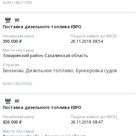
№801146217905
Russia,
шнекороторного
поставку
RU
оборудования
снегоочистителья
Сахалинская
для
роторного
2018-
область
роторного
NISSEKI
11-
Поставка дизельного топлива ЕВРО
Запчасти
снегоочистителя
HTR201
26
Начальная цена
Подача заявок до (МСК)
для
NISSEKI
Тендер
08:54:23
590 000 ₽
26.11.2018
08:54
спецтехники
HTR201
на
Место поставки
Предмет
at
поставку
2018-
Томаринский район,
Сахалинская область
тендера:
Томаринский
снегоочистителья
11-
Поставка
район,
роторного
Отрасли
26
Бензины. Дизельное топливо, Бункеровка судов
гидромотора
Сахалинская
NISSEKI
08:54:23
ходовой
область
HTR201
№801146230942
части
,
at
Тендер
для
Russia,
Томаринский
на
роторного
RU
район,
поставку
2018-
снегоочистителя
Сахалинская
Сахалинская
дизельного
11-
Поставка дизельного топлива ЕВРО
NISSEKI
область
область
топлива
26
Начальная цена
Подача заявок до (МСК)
HTR201.
Спецтехника,
,
ЕВРО
08:47:31
826 000 ₽
26.11.2018
08:47
Цена:
Коммунальные
Russia,
Тендер
Место поставки
240000
машины,
RU
на
2018-