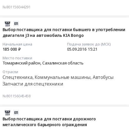
тендера:
Сахалинская
поставщика
№801156044291
выбор
область
для
Тендер
поставщика
,
поставки
на
для
Russia,
дизельного
выбор
2016-
поставки
RU
топлива
поставщика
09-
Выбор поставщика для поставки бывшего в употреблении
щебня
Сахалинская
(летнего)
для
двигателя J3 на автомобиль KIA Bongo
05
фракции
область
at
поставки
15:21:37
Начальная цена
Подача заявок до (МСК)
0-
Продукция
Томаринский
грейдерных
185 000 ₽
05.09.2016
15:21
40.
каменных
район,
ножей
2016-
Место поставки
Цена:
карьеров,
Сахалинская
Тендер
09-
Томаринский район,
Сахалинская область
3427966.08
щебень,
область
на
05
Отрасли
руб.
песок,
,
выбор
15:21:37
Спецтехника, Коммунальные машины, Автобусы
глина
Russia,
поставщика
Запчасти для спецтехники
Предмет
RU
для
Тендер
тендера:
Сахалинская
поставки
на
№801156045458
Выбор
область
грейдерных
выбор
поставщика
Бензины.
ножей
поставщика
доя
Дизельное
at
для
2016-
поставки
топливо,
Томаринский
поставки
08-
Выбор поставщика для поставки дорожного
щебеночной
Бункеровка
район,
бывшего
металлического барьерного ограждения
30