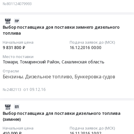
№801124079993
поставки
,
поставщика
Тендер
ямобура
Russia,
для
на
(навесной
RU
поставки
поставку
2016-
буровой
Сахалинская
зимнего
зимнего
12-
Выбор поставщика доя поставки зимнего дизельного
установки
область
дизельного
дизельного
топлива
09
-
Автомобильные
топлива
топлива
07:00:00
Начальная цена
Подача заявок до (МСК)
1300).
и
ЕВРО
Тендер
9 831 800 ₽
16.12.2016
00:00
Цена:
моторные
at
на
2016-
Место поставки
158000
масла,
Томари,
поставку
12-
Томари, Томаринский Район,
Сахалинская область
руб.
смазки,
Томаринский
зимнего
16
Отрасли
технические
Район,
дизельного
00:00:00
Бензины. Дизельное топливо, Бункеровка судов
жидкости
Сахалинская
топлива
Предмет
область
at
Тендер
от 09.12.16
№2482113
тендера:
,
Томаринский
на
Выбор
Russia,
район,
выбор
поставщика
RU
Сахалинская
поставщика
2016-
для
Сахалинская
область
доя
11-
Выбор поставщика для поставки дизельного топлива
поставки
область
,
поставки
(зимнее)
16
смазочных
Бензины.
Russia,
зимнего
10:02:45
Начальная цена
Подача заявок до (МСК)
материалов
Дизельное
RU
дизельного
410 000 ₽
16.11.2016
10:02