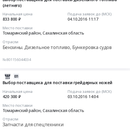
410000
топливо,
фракции
(летнего)
поставки
04
руб.
Бункеровка
0-
щебеночной
11:17:32
Начальная цена
Подача заявок до (МСК)
судов
40
смеси
833 800 ₽
04.10.2016
11:17
Предмет
at
фракции
2016-
Место поставки
тендера:
Томаринский
0-
10-
Томаринский район,
Сахалинская область
Выбор
район,
40
04
Отрасли
поставщика
Сахалинская
Тендер
11:17:32
Бензины. Дизельное топливо, Бункеровка судов
для
область
на
поставки
,
выбор
Тендер
№801156044034
дизельного
Russia,
поставщика
на
топлива
RU
доя
выбор
(зимнее).
Сахалинская
поставки
поставщика
2016-
Цена:
область
щебеночной
для
10-
Выбор поставщика для поставки грейдерных ножей
410000
Продукция
смеси
поставки
03
Начальная цена
Подача заявок до (МСК)
руб.
каменных
фракции
дизельного
14:04:48
420 300 ₽
03.10.2016
14:04
карьеров,
0-
топлива
Место поставки
щебень,
40
(летнего)
2016-
Томаринский район,
Сахалинская область
песок,
at
Тендер
10-
Отрасли
глина
Томаринский
на
03
Запчасти для спецтехники
Предмет
район,
выбор
14:04:48