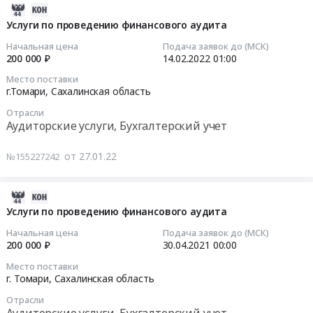
2022-
01-
Услуги по проведению финансового аудита
27
Начальная цена
Подача заявок до (МСК)
07:35:08
200 000 ₽
14.02.2022
01:00
Место поставки
2022-
г.Томари,
Сахалинская область
02-
Отрасли
14
Аудиторские услуги, Бухгалтерский учет
01:00:00
от 27.01.22
№155227242
Тендер
на
услуги
2021-
по
05-
Услуги по проведению финансового аудита
проведению
15
Начальная цена
Подача заявок до (МСК)
финансового
09:53:20
200 000 ₽
30.04.2021
00:00
аудита
Место поставки
Тендер
2021-
г. Томари,
Сахалинская область
на
04-
Отрасли
услуги
30
Аудиторские услуги, Бухгалтерский учет