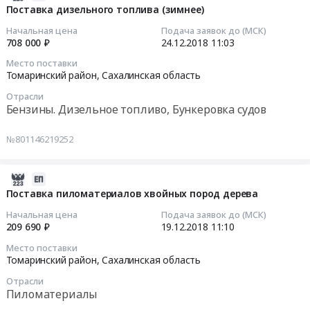
плит.
Сахалинская
дизельного
12-
Поставка дизельного топлива (зимнее)
Цена:
область
топлива
24
Начальная цена
Подача заявок до (МСК)
712200
,
(зимнее)
11:03:42
708 000 ₽
24.12.2018
11:03
руб.
Russia,
Тендер
Место поставки
RU
на
2018-
Томаринский район,
Сахалинская область
Сахалинская
поставку
12-
область
Отрасли
дизельного
24
Бензины. Дизельное топливо, Бункеровка судов
Бензины.
топлива
11:03:42
Дизельное
(зимнее)
№801146219252
топливо,
at
Тендер
Бункеровка
Томаринский
на
судов
район,
поставку
2018-
Предмет
Сахалинская
дизельного
12-
Поставка пиломатериалов хвойных пород дерева
тендера:
область
топлива
19
Начальная цена
Подача заявок до (МСК)
Поставка
,
(зимнее)
11:10:23
209 690 ₽
19.12.2018
11:10
дизельного
Russia,
Тендер
Место поставки
топлива
RU
на
2018-
Томаринский район,
Сахалинская область
(зимнее).
Сахалинская
поставку
12-
Цена:
область
Отрасли
дизельного
19
Пиломатериалы
708000
Бензины.
топлива
11:10:23
руб.