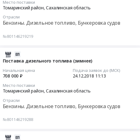
Место поставки
топлива
RU
поставку
2018-
Томаринский район,
Сахалинская область
(зимнее).
Сахалинская
железобетонных
12-
Цена:
область
Отрасли
плит
24
Бензины. Дизельное топливо, Бункеровка судов
595000
Бензины.
at
11:18:24
руб.
Дизельное
Томаринский
№801146219219
топливо,
район,
Тендер
Бункеровка
Сахалинская
на
судов
область
поставку
2018-
Предмет
,
дизельного
12-
Поставка дизельного топлива (зимнее)
тендера:
Russia,
топлива
24
Начальная цена
Подача заявок до (МСК)
Поставка
RU
(зимнее)
11:13:06
708 000 ₽
24.12.2018
11:13
дизельного
Сахалинская
Тендер
Место поставки
топлива
область
на
2018-
Томаринский район,
Сахалинская область
(зимнее).
Строительные
поставку
12-
Цена:
железобетонные
Отрасли
дизельного
24
Бензины. Дизельное топливо, Бункеровка судов
595000
изделия
топлива
11:13:06
руб.
Предмет
(зимнее)
№801146219288
тендера:
at
Тендер
Поставка
Томаринский
на
железобетонных
район,
поставку
2018-