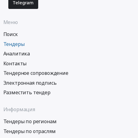
металлического
Сахалинская
Telegram
ограждения.
область
Цена:
Материалы
Меню
352685
для
руб.
строительства
Поиск
дорог,
ЖД
Тендеры
путей
Аналитика
Предмет
тендера:
Контакты
Выбор
Тендерное сопровождение
поставщика
Электронная подпись
для
поставки
Разместить тендер
дорожного
металлического
Информация
барьерного
ограждения.
Тендеры по регионам
Цена:
496880
Тендеры по отраслям
руб.