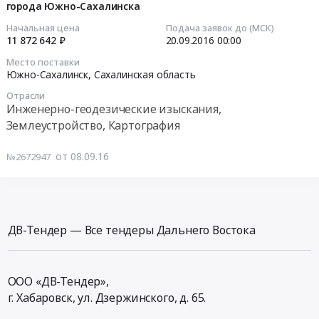
внесению
города Южно-Сахалинска
и
2016-
границах
изменений
проект
09-
Начальная цена
Подача заявок до (МСК)
проектируемых
в
межевания
11 872 642 ₽
20.09.2016
00:00
20
проектов
проект
территории
00:00:00
планировки
Место поставки
планировки
центрального
Южно-Сахалинск,
Сахалинская область
территории
и
планировочного
Тендер
юго-
Отрасли
межевания,
района
на
западного
Инженерно-геодезические изыскания,
разработки
города
создание
и
Землеустройство, Картография
проектных
Южно-
и
юго-
предложений
Сахалинска,
обновление
восточного
от 08.09.16
№2672947
и
в
топографической
планировочных
демонстративных
части:
съемки
районов
материалов
комплексного
масштаба
города
Тендер
анализа
1:2000
Южно-
на
современного
ДВ-Тендер — Все тендеры Дальнего Востока
на
Сахалинска
внесение
состояния
территории
Тендер
изменений
территории
в
на
в
с
границах
создание
ООО «ДВ-Тендер»,
проект
учетом
проектируемых
и
г. Хабаровск,
ул. Дзержинского, д. 65
.
планировки
всех
проектов
обновление
и