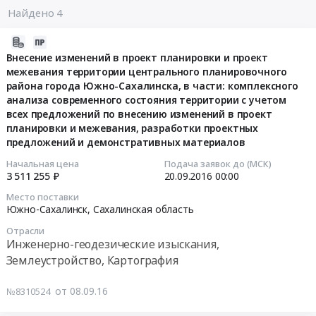
Найдено 4
2016-
09-
Внесение изменений в проект планировки и проект
межевания территории центрального планировочного
08
района города Южно-Сахалинска, в части: комплексного
07:00:00
анализа современного состояния территории с учетом
всех предложений по внесению изменений в проект
2016-
планировки и межевания, разработки проектных
09-
предложений и демонстративных материалов
20
Начальная цена
Подача заявок до (МСК)
00:00:00
3 511 255 ₽
20.09.2016
00:00
Тендер
Место поставки
Южно-Сахалинск,
Сахалинская область
на
внесение
Отрасли
изменений
Инженерно-геодезические изыскания,
в
Землеустройство, Картография
проект
планировки
от 08.09.16
№8310524
и