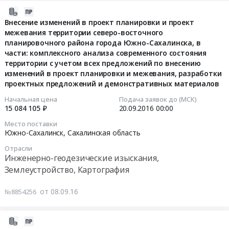
проект
2016-
межевания
09-
Внесение изменений в проект планировки и проект
территории
межевания территории северо-восточного
08
центрального
планировочного района города Южно-Сахалинска, в
07:00:00
планировочного
части: комплексного анализа современного состояния
района
территории с учетом всех предложений по внесению
2016-
города
изменений в проект планировки и межевания, разработки
09-
Южно-
проектных предложений и демонстративных материалов
20
Сахалинска,
Начальная цена
Подача заявок до (МСК)
00:00:00
в
15 084 105 ₽
20.09.2016
00:00
части:
Тендер
Место поставки
комплексного
Южно-Сахалинск,
Сахалинская область
на
анализа
внесение
Отрасли
современного
изменений
Инженерно-геодезические изыскания,
состояния
в
Землеустройство, Картография
территории
проект
с
планировки
от 08.09.16
№8854256
учетом
и
всех
проект
предложений
2016-
межевания
по