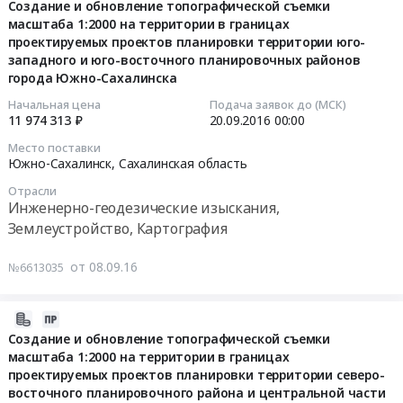
09-
Создание и обновление топографической съемки
территории
внесению
масштаба 1:2000 на территории в границах
08
северо-
изменений
проектируемых проектов планировки территории юго-
07:00:00
восточного
в
западного и юго-восточного планировочных районов
планировочного
проект
города Южно-Сахалинска
2016-
района
планировки
09-
Начальная цена
Подача заявок до (МСК)
города
и
11 974 313 ₽
20.09.2016
00:00
20
Южно-
межевания,
00:00:00
Место поставки
Сахалинска,
разработки
Южно-Сахалинск,
Сахалинская область
в
проектных
Тендер
части:
Отрасли
предложений
на
Инженерно-геодезические изыскания,
комплексного
и
создание
Землеустройство, Картография
анализа
демонстративных
и
современного
материалов
обновление
от 08.09.16
№6613035
состояния
Тендер
топографической
территории
на
съемки
с
внесение
2016-
масштаба
учетом
изменений
09-
Создание и обновление топографической съемки
1:2000
всех
в
масштаба 1:2000 на территории в границах
08
на
предложений
проект
проектируемых проектов планировки территории северо-
07:00:00
территории
по
восточного планировочного района и центральной части
планировки
в