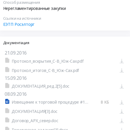
Способ размещения
Нерегламентированные закупки
Ссылки на источники
ЕЭТП Росэлторг
Документация
21.09.2016
Протокол_вскрытия_С-В_Юж-Сах.pdf
Протокол_итогов_С-В_Юж-Сах.pdf
15.09.2016
ДОКУМЕНТАЦИЯ_ред.2[5].doc
08.09.2016
Извещение к торговой процедуре #15029994
8 КБ
ДОКУМЕНТАЦИЯ[3].doc
Договор_АРХ_север.doc
Техническое_задание[3].docx