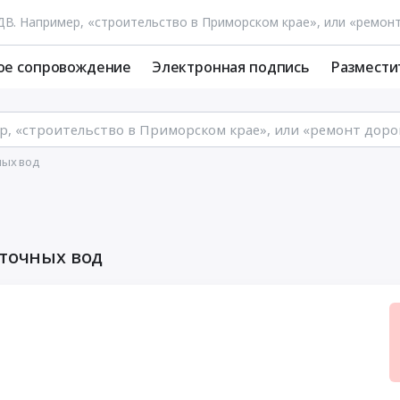
ое сопровождение
Электронная подпись
Размести
ных вод
сточных вод