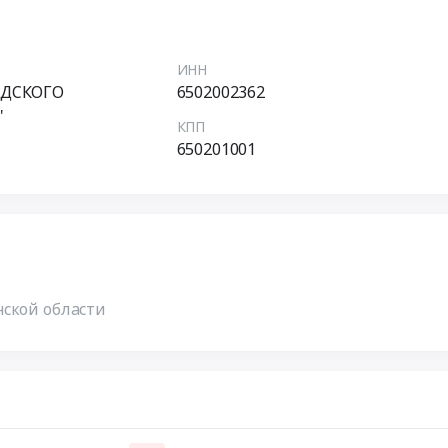
ИНН
ОДСКОГО
6502002362
"
КПП
650201001
нской области