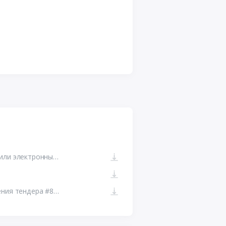
Отсканированная копия контракта или электронный контракт
44-ФЗ ЕИС. Ссылка на сайт размещения тендера #801529298122.doc