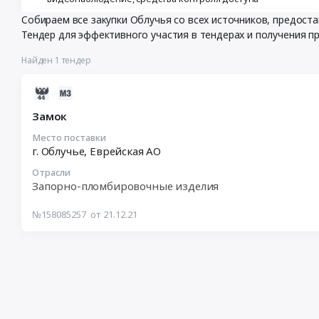
Собираем все закупки Облучья со всех источников, предос
Тендер для эффективного участия в тендерах и получения п
Найден 1 тендер
2021-
12-
Замок
21
13:59:04
Место поставки
г. Облучье,
Еврейская АО
:
2021-
Отрасли
12-
Запорно-пломбировочные изделия
21
15:51:00
№158085257
от 21.12.21
:
Тендер:
Замок
Тендер:
Замок
at
г.