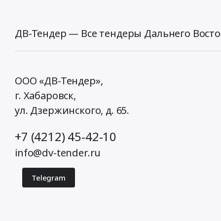
Облучье,
Еврейская
АО
ДВ-Тендер — Все тендеры Дальнего Восто
,
Russia,
RU
Еврейская
ООО «ДВ-Тендер»,
АО
Запорно-
г. Хабаровск,
пломбировочные
ул. Дзержинского, д. 65
.
изделия
Предмет
тендера:
+7 (4212) 45-42-10
Замок.
info@dv-tender.ru
Цена:
1000
руб.
Telegram