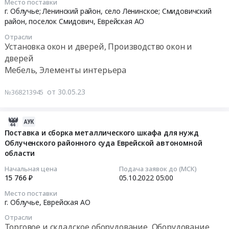
офисное.
Место поставки
at
капитального
2023-
для
стройки
г. Облучье; Ленинский район, село Ленинское; Смидовичский
Цена:
г.
ремонта).
06-
нужд
051-
район, поселок Смидович,
Еврейская АО
32968
Облучье;
Цена:
08
МБОУ
2006452),
руб.
Смидовичский
Отрасли
967650
05:00:00
СОО
для
Установка окон и дверей, Производство окон и
район,
руб.
Школа
нужд
дверей
Еврейская
Тендер
№
ООО
Мебель, Элементы интерьера
АО
на
2
"ГСП-7"
,
поставку
г.
at
от 30.05.23
Russia,
№368213945
и
Облучье
г.
RU
установка
(в
Облучье,
Еврейская
жалюзи
рамках
Еврейская
2022-
АО
Тендер
капитального
АО
10-
Поставка и сборка металлического шкафа для нужд
Малые
на
ремонта).
,
Облученского районного суда Еврейской автономной
07
архитектурные
поставку
области
Цена:
Russia,
03:15:42
формы
и
4955260
RU
Начальная цена
Подача заявок до (МСК)
Предмет
установка
руб.
Еврейская
2022-
15 766 ₽
05.10.2022
05:00
тендера:
жалюзи
АО
10-
Место поставки
Поставка
at
Мобильные
05
г. Облучье,
Еврейская АО
спортивного
г.
металлические
05:00:00
оборудования.
Отрасли
Облучье;
и
Торговое и складское оборудование, Оборудование
Цена: