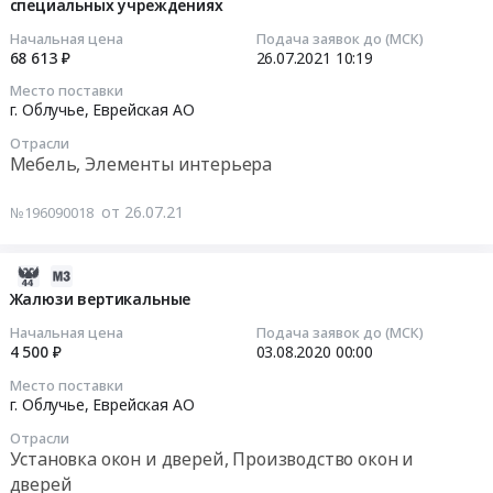
металлического
мебели
специальных учреждениях
26
и
5.1.2.1.
шкафа
Тендер
08:25:02
Начальная цена
Подача заявок до (МСК)
дверей
Линейная
для
на
68 613 ₽
26.07.2021
10:19
Предмет
часть
нужд
поставку
2021-
Место поставки
тендера:
МГ.
Облученского
офисной
07-
г. Облучье,
Еврейская АО
Поставка
Участок
районного
мебели
26
и
КС-26
Отрасли
суда
at
10:19:00
Мебель, Элементы интерьера
установка
"Бурейская"
Еврейской
г.
жалюзи.
-
автономной
Облучье,
Тендер
от 26.07.21
№196090018
Цена:
КУ
области
Еврейская
на
149939
№15"
at
АО
поставку
руб.
в
г.
,
мебели
2020-
составе
Облучье,
Russia,
для
07-
Жалюзи вертикальные
стройки
Еврейская
RU
содержания
29
Начальная цена
Подача заявок до (МСК)
Система
АО
Еврейская
задержанных
07:00:00
4 500 ₽
03.08.2020
00:00
магистральных
,
АО
в
Место поставки
газопроводов
Russia,
Мебель,
специальных
2020-
г. Облучье,
Еврейская АО
"Восточная
RU
Элементы
учреждениях
08-
система
Еврейская
интерьера
Отрасли
Тендер
03
Установка окон и дверей, Производство окон и
газоснабжения",
АО
Предмет
на
00:00:00
дверей
участок
Торговое
тендера:
поставку