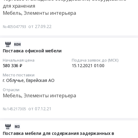
Ленинский
бетонные
Тендер
для хранения
2422583
район,
сооружения,
на
руб.
Мебель, Элементы интерьера
село
Мобильные
поставку
Ленинское;
здания
и
от 27.09.22
№405047793
Смидовичский
Предмет
сборка
район,
тендера:
металлического
поселок
Выполнение
шкафа
2021-
Смидович,
работ
для
12-
Поставка офисной мебели
Еврейская
по
нужд
18
Начальная цена
Подача заявок до (МСК)
АО
монтажу
Облученского
07:53:12
580 336 ₽
15.12.2021
01:00
,
оборудования
районного
Место поставки
Russia,
и
суда
2021-
г. Облучье,
Еврейская АО
RU
инженерных
Еврейской
12-
Еврейская
Отрасли
сетей
автономной
15
Мебель, Элементы интерьера
АО
в
области
01:00:00
Установка
здании
Тендер
от 07.12.21
№145217305
окон
столовой
на
Тендер
и
на
поставку
на
дверей,
объекте
и
поставку
2021-
Производство
строительства
сборка
офисной
07-
Поставка мебели для содержания задержанных в
окон
"Этап