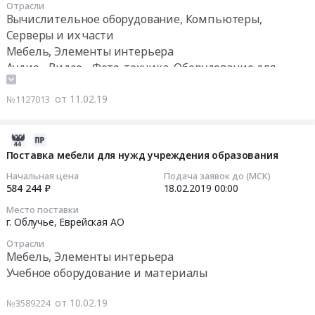
Отрасли
Russia,
на
00:00:00
Вычислительное оборудование, Компьютеры,
RU
поставку
Серверы и их части
Еврейская
и
Тендер
Мебель, Элементы интерьера
АО
монтаж
на
Аудио-, Видео-, Фото-техника, Оборудование для
Мебель,
механики
поставку
презентаций и показов. Монтаж и обслуживание
Элементы
сцены,
оргтехники
от 11.02.19
№1127013
интерьера
театральных
для
Предмет
кресел,
нужд
тендера:
сценического
учреждения
2019-
Поставка
покрытия
образования
02-
Поставка мебели для нужд учреждения образования
и
at
(Интерактивный
10
Начальная цена
Подача заявок до (МСК)
монтаж
г.
комплекс)
07:00:00
584 244 ₽
18.02.2019
00:00
театральных
Облучье,
Тендер
кресел
Еврейская
Место поставки
на
2019-
г. Облучье,
Еврейская АО
для
АО
поставку
02-
зрительного
,
оргтехники
Отрасли
18
зала.
Мебель, Элементы интерьера
Russia,
для
00:00:00
Цена:
RU
Учебное оборудование и материалы
нужд
1758073
Еврейская
учреждения
Тендер
руб.
АО
от 10.02.19
№3589224
образования
на