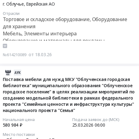
г. Облучье,
Еврейская АО
на
Еврейской
приобретение
автономной
Отрасли
мебели
Торговое и складское оборудование, Оборудование
области
для
для хранения
(ИД
нужд
26_43032)
Мебель, Элементы интерьера
МКУ
Тендер
Оборудование и материалы для рекламы,
"Облученская
на
изготовление и монтаж (кроме полиграфической
городская
поставку
продукции)
от 18.03.26
№614210089
библиотека"
мебели
муниципального
и
2026-
образования
демонстрационного
03-
Поставка мебели для нужд МКУ "Облученская городская
"Облученское
оборудования
библиотека" муниципального образования "Облученское
27
городское
для
городское поселение" в целях реализации мероприятий по
07:42:16
поселение"
оснащения
созданию модельной библиотеки в рамках федерального
в
брендированного
проекта "Семейные ценности и инфраструктура культуры"
2026-
целях
пространства
национального проекта "Семья"
03-
реализации
Движения
25
Начальная цена
Подача заявок до (МСК)
мероприятий
Первых
580 984 ₽
25.03.2026
06:00
06:00:00
по
в
Место поставки
созданию
Облученском