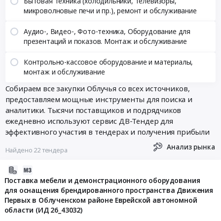
Бытовая техника (холодильники, телевизоры,
микроволновые печи и пр.), ремонт и обслуживание
Аудио-, Видео-, Фото-техника, Оборудование для
презентаций и показов. Монтаж и обслуживание
Контрольно-кассовое оборудование и материалы,
монтаж и обслуживание
Собираем все закупки Облучья со всех источников,
предоставляем мощные инструменты для поиска и
аналитики. Тысячи поставщиков и подрядчиков
ежедневно используют сервис ДВ-Тендер для
эффективного участия в тендерах и получения прибыли
Анализ рынка
Найдено 22 тендера
2026-
06-
Поставка мебели и демонстрационного оборудования
для оснащения брендированного пространства Движения
03
Первых в Облученском районе Еврейской автономной
18:17:03
области (ИД 26_43032)