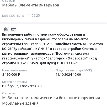
Отрасли
Полка
поставку
17:00:00
МКУ
"Семейные
1118302
Мебель, Элементы интерьера
навесная.
мебели
"Облученская
ценности
руб.
Цена:
офисной
Тендер
городская
и
от 11.02.25
№531202482
4472
(стойка
на
библиотека"
инфраструктура
руб.
ресепшн
поставку
муниципального
культуры"
для
мебели
образования
2024-
национального
администратора)
офисной
"Облученское
10-
Выполнение работ по монтажу оборудования и
проекта
at
(стойка
городское
инженерных сетей в здании столовой на объекте
15
"Семья"
г.
строительства "Этап 5. 1. 2. 1. Линейная часть МГ. Участок
ресепшн
поселение"
18:55:07
at
КС-26 "Бурейская" - КУ №15" в составе стройки Система
Облучье,
для
в
г.
магистральных газопроводов "Восточная система
Еврейская
администратора)
целях
2024-
Облучье,
газоснабжения", участок "Белогорск – Хабаровск", (код
АО
Тендер
реализации
10-
Еврейская
стройки 051-2006452), для нужд ООО "ГСП-7"
,
на
мероприятий
11
АО
Russia,
Начальная цена
Подача заявок до (МСК)
поставку
по
15:00:00
,
8 190 000 ₽
11.10.2024
15:00
RU
мебели
созданию
Russia,
Еврейская
офисной
модельной
Тендер
Место поставки
RU
г. Облучье,
Еврейская АО
АО
(стойка
библиотеки
на
Еврейская
Мебель,
ресепшн
в
выполнение
АО
Отрасли
Элементы
для
рамках
работ
Мобильные металлические и бетонные сооружения,
Торговое
интерьера
администратора)
федерального
по
Мобильные здания
и