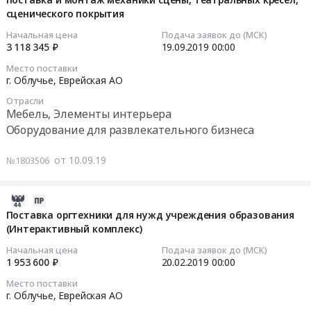
области.
Предмет
Производство
кресел
сценического покрытия
10
Цена:
тендера:
окон
для
07:00:00
15766
Начальная цена
Подача заявок до (МСК)
Поставка
и
зрительного
3 118 345 ₽
19.09.2019
00:00
руб.
мебели
дверей
зала
2019-
Место поставки
для
Предмет
Тендер
09-
г. Облучье,
Еврейская АО
содержания
тендера:
на
19
задержанных
Жалюзи
Отрасли
поставку
00:00:00
Мебель, Элементы интерьера
в
вертикальные.
и
Оборудование для развлекательного бизнеса
специальных
Цена:
монтаж
Тендер
учреждениях.
4500
театральных
на
от 10.09.19
Цена:
№1803506
руб.
кресел
поставку
68613
для
и
руб.
зрительного
монтаж
2019-
зала
механики
02-
Поставка оргтехники для нужд учреждения образования
at
сцены,
(Интерактивный комплекс)
11
г.
театральных
07:00:00
Начальная цена
Подача заявок до (МСК)
Облучье,
кресел,
1 953 600 ₽
20.02.2019
00:00
Еврейская
сценического
2019-
Место поставки
АО
покрытия
02-
г. Облучье,
Еврейская АО
,
Тендер
20