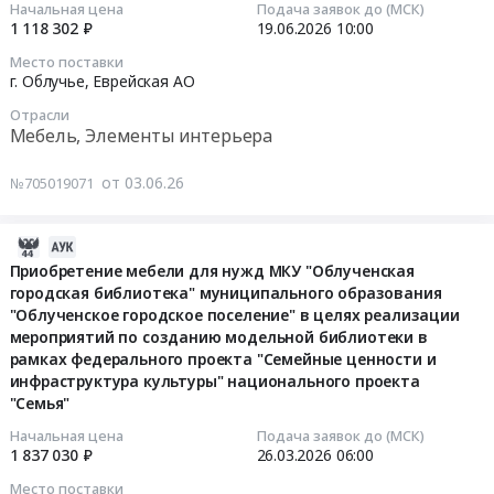
2026-
Начальная цена
Подача заявок до (МСК)
1 118 302 ₽
19.06.2026
10:00
06-
19
Место поставки
10:00:00
г. Облучье,
Еврейская АО
Отрасли
Тендер
Мебель, Элементы интерьера
на
поставку
от 03.06.26
№705019071
мебели
и
2026-
демонстрационного
03-
Приобретение мебели для нужд МКУ "Облученская
оборудования
городская библиотека" муниципального образования
28
для
"Облученское городское поселение" в целях реализации
07:52:17
оснащения
мероприятий по созданию модельной библиотеки в
брендированного
рамках федерального проекта "Семейные ценности и
2026-
пространства
инфраструктура культуры" национального проекта
03-
Движения
"Семья"
26
Первых
Начальная цена
Подача заявок до (МСК)
06:00:00
в
1 837 030 ₽
26.03.2026
06:00
Облученском
Тендер
Место поставки
районе