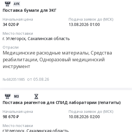
область
определения
2026-
реабилитации,
Тара
антител
08-
Поставка бумаги для ЭКГ
Одноразовый
и
к
05
медицинский
Начальная цена
Подача заявок до (МСК)
упаковка
Helicobacter
12:46:32
34 020 ₽
13.08.2026
01:00
инструмент
Предмет
pylori
Предмет
тендера:
Место поставки
Тендер
2026-
тендера:
г. Углегорск,
Сахалинская область
Поставка
на
08-
Поставка
расходного
Отрасли
поставку
13
реагентов
материала.
Медицинские расходные материалы, Средства
реагентов
01:00:00
для
Цена:
реабилитации, Одноразовый медицинский
для
автоматического
1732307
инструмент
определения
Тендер
анализатора
руб.
антител
на
мочи
от 05.08.26
№682051985
к
поставку
Mindray
Helicobacter
бумаги
EU-
pylori
для
2026-
5600.
at
ЭКГ
08-
Поставка реагентов для СПИД лаборатории (гепатиты)
Цена:
г.
Тендер
05
194494
Начальная цена
Подача заявок до (МСК)
Углегорск,
на
10:55:02
руб.
98 670 ₽
10.08.2026
02:00
Сахалинская
поставку
область
Место поставки
бумаги
2026-
г.Углегорск,
Сахалинская область