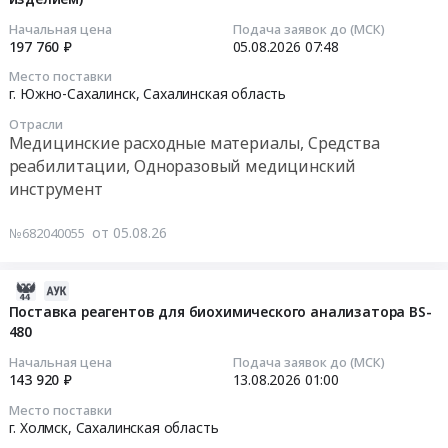
07:52:05
расходные
область
нужд
Начальная цена
Подача заявок до (МСК)
материалы,
Медицинские
ГБУЗ
2026-
197 760 ₽
05.08.2026
07:48
Средства
расходные
ОСПК
08-
Место поставки
реабилитации,
материалы,
Тендер
05
г. Южно-Сахалинск,
Сахалинская область
Одноразовый
Средства
на
07:48:32
медицинский
реабилитации,
Отрасли
поставку
Медицинские расходные материалы, Средства
инструмент
Одноразовый
набора
Тендер:
реабилитации, Одноразовый медицинский
Предмет
медицинский
для
Стекло
инструмент
тендера:
инструмент
донорской
предметное
Поставка
Предмет
крови,
и
от 05.08.26
технических
№682040055
тендера:
четырехкамерного
(или)
средств
Поставка
для
слайд
реабилитации
медицинских
нужд
для
2026-
(Уропрезервативов
изделий
ГБУЗ
микроскопии
08-
Поставка реагентов для биохимического анализатора BS-
самоклеящихся)
для
ОСПК
ИВД,
480
05
для
травматологии.
at
одноразового
07:50:39
Начальная цена
Подача заявок до (МСК)
обеспечения
Цена:
г.
использования
143 920 ₽
13.08.2026
01:00
в
0
Южно-
(является
2026-
2026
руб.
Место поставки
Сахалинск,
медицинским
08-
г. Холмск,
Сахалинская область
году
Сахалинская
изделием)
13