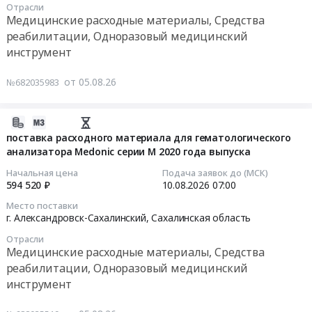
Получателей.
Отрасли
область
Тендер:
01:00:00
Цена:
Медицинские расходные материалы, Средства
,
Стекло
0
реабилитации, Одноразовый медицинский
Russia,
предметное
Тендер
руб.
инструмент
RU
и
на
Сахалинская
(или)
поставку
от 05.08.26
№682035983
область
слайд
реагентов
Медицинские
для
для
расходные
микроскопии
биохимического
2026-
материалы,
ИВД,
анализатора
08-
поставка расходного материала для гематологического
Средства
одноразового
BS-
анализатора Medonic серии M 2020 года выпуска
06
реабилитации,
использования
480
08:00:18
Начальная цена
Подача заявок до (МСК)
Одноразовый
(является
Тендер
594 520 ₽
10.08.2026
07:00
медицинский
медицинским
на
2026-
Место поставки
инструмент
изделием)
поставку
08-
г. Александровск-Сахалинский,
Сахалинская область
Предмет
at
реагентов
10
тендера:
Отрасли
г.
для
07:00:00
Медицинские расходные материалы, Средства
Поставка
Южно-
биохимического
реабилитации, Одноразовый медицинский
набора
Сахалинск,
анализатора
Тендер
инструмент
для
Сахалинская
BS-
на
донорской
область
480
поставку