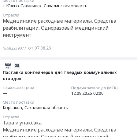
Место поставки
Медицинские
поставку
Курская
08-
г. Южно-Сахалинск,
Сахалинская область
расходные
расходных
обл;
19
материалы,
Отрасли
материалов
Ленинградская
01:00:00
Медицинские расходные материалы, Средства
Средства
к
обл;
реабилитации, Одноразовый медицинский
реабилитации,
системе
Липецкая
Тендер
инструмент
Одноразовый
инъекционной
обл;
на
медицинский
Medrad
Магаданская
поставку
от 07.08.26
инструмент
№682239077
at
обл;
расходных
Предмет
г.
Московская
материалов
тендера:
Южно-
обл;
для
2026-
Поставка
Сахалинск,
Нижегородская
гематологического
08-
Поставка контейнеров для твердых коммунальных
расходного
Сахалинская
обл;
анализатора
отходов
07
материала
область
Новгородская
BC-
02:21:41
Начальная цена
Подача заявок до (МСК)
для
,
обл;
6800
—
12.08.2026
02:00
РАО.
Russia,
г.
Mindray
2026-
Цена:
Место поставки
RU
Муром;
Тендер
08-
Корсаков,
Сахалинская область
376715
Сахалинская
Новосибирская
на
12
руб.
область
Отрасли
обл;
поставку
02:00:00
Тара и упаковка
Медицинские
Омская
расходных
Медицинские расходные материалы, Средства
расходные
обл;
материалов
Тендер
реабилитации, Одноразовый медицинский