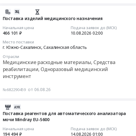
область
реактивов
г.
изделий.
Медицинские
для
2026-
Магадан;
Цена:
расходные
анализатора
08-
Поставка изделий медицинского назначения
Камчатский
107420
материалы,
FURUNO
06
край;
руб.
Начальная цена
Подача заявок до (МСК)
Средства
CA-
06:51:17
г.
466 101 ₽
10.08.2026
02:00
реабилитации,
800
Петропавловск-
Одноразовый
Место поставки
Тендер
2026-
Камчатский;
г. Южно-Сахалинск,
Сахалинская область
медицинский
на
08-
г.
инструмент
поставку
Отрасли
10
Владивосток;
Предмет
Медицинские расходные материалы, Средства
реактивов
02:00:00
г.
тендера:
реабилитации, Одноразовый медицинский
для
Уссурийск,
Поставка
инструмент
анализатора
Тендер
Приморский
реагентов.
FURUNO
на
край
Цена:
от 06.08.26
№682290459
CA-
поставку
Хабаровский
61368
800
изделий
край
руб.
at
медицинского
Амурская
2026-
Корсаков,
назначения
область
08-
Поставка реагентов для автоматического анализатора
Сахалинская
Тендер
Камчатский
мочи Mindray EU-5600
06
область
на
край
04:23:02
Начальная цена
Подача заявок до (МСК)
,
поставку
Магаданская
194 494 ₽
14.08.2026
01:00