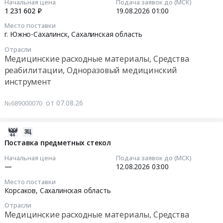
Начальная цена
Подача заявок до (МСК)
расходные
на
Татарстан;
Цена:
1 231 602 ₽
19.08.2026
01:00
материалы,
поставку
Респ.
2026-
179053
Средства
Место поставки
компонентов
Тыва;
08-
руб.
г. Южно-Сахалинск,
Сахалинская область
реабилитации,
эндопротеза
Респ.
19
Одноразовый
Отрасли
плечевого
Удмуртская;
01:00:00
медицинский
Медицинские расходные материалы, Средства
сустава
Респ.
инструмент
реабилитации, Одноразовый медицинский
at
Хакасия;
Тендер
Предмет
инструмент
г.
Респ.
на
тендера:
Южно-
Чеченская;
поставку
Поставка
от 07.08.26
№689000070
Сахалинск,
Респ.
реагентов
ортодонтических
Сахалинская
Чувашская
для
расходных
область
-
гематологического
2026-
материалов.
,
Чувашия;
анализатора
08-
Поставка предметных стекол
Цена:
Russia,
Алтайский
BC-
07
489600
Начальная цена
Подача заявок до (МСК)
RU
край;
6800
03:31:47
руб.
—
12.08.2026
03:00
Сахалинская
Краснодарский
Mindray
область
край;
Место поставки
Тендер
2026-
Корсаков,
Сахалинская область
Медицинские
Красноярский
на
08-
расходные
край;
Отрасли
поставку
12
Медицинские расходные материалы, Средства
материалы,
Приморский
реагентов
03:00:00