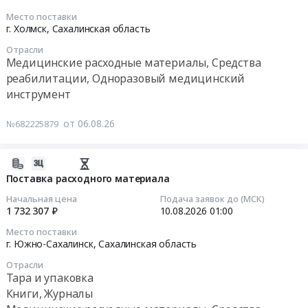
Russia,
изделий
область
2026-
RU
Место поставки
медицинского
Сахалинская
08-
г. Холмск,
Сахалинская область
Сахалинская
назначения
область
14
область
Отрасли
at
Еврейская
01:00:00
Медицинские расходные материалы, Средства
Медицинские
г.
АО
расходные
реабилитации, Одноразовый медицинский
Южно-
,
Тендер
материалы,
инструмент
Сахалинск,
Russia,
на
Средства
Сахалинская
RU
поставку
реабилитации,
от 06.08.26
№682225879
область
Приморский
реагентов
Одноразовый
,
край
для
медицинский
Russia,
Обувь,
автоматического
2026-
инструмент
RU
спецобувь,
анализатора
08-
Поставка расходного материала
Предмет
Сахалинская
одежда,
мочи
06
тендера:
Начальная цена
Подача заявок до (МСК)
область
спецодежда
Mindray
03:48:33
1 732 307 ₽
10.08.2026
01:00
Поставка
Медицинские
Предмет
EU-
реактивов
расходные
Место поставки
тендера:
5600
2026-
для
г. Южно-Сахалинск,
Сахалинская область
материалы,
Оказание
Тендер
08-
анализатора
Средства
услуг
Отрасли
на
10
FURUNO
Тара и упаковка
реабилитации,
по
поставку
01:00:00
CA-
Одноразовый
Книги, Журналы
изготовлению
реагентов
800.
медицинский