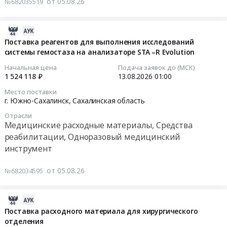
от 05.08.26
крови,
№682035519
,
at
расходного
четырехкамерного
Russia,
г.
материала
для
RU
Холмск,
для
2026-
нужд
Сахалинская
Сахалинская
гематологического
08-
Поставка реагентов для выполнения исследований
ГБУЗ
область
область
анализатора
системы гемостаза на анализаторе STA –R Evolution
05
ОСПК.
Медицинские
,
Medonic
07:13:03
Начальная цена
Подача заявок до (МСК)
Цена:
расходные
Russia,
серии
1 524 118 ₽
13.08.2026
01:00
3905000
материалы,
RU
M
2026-
руб.
Место поставки
Средства
Сахалинская
2020
08-
г. Южно-Сахалинск,
Сахалинская область
реабилитации,
область
года
13
Одноразовый
Медицинские
Отрасли
выпуска
01:00:00
Медицинские расходные материалы, Средства
медицинский
расходные
Тендер
реабилитации, Одноразовый медицинский
инструмент
материалы,
на
Тендер
инструмент
Предмет
Средства
поставку
на
тендера:
реабилитации,
расходного
поставку
от 05.08.26
Стекло
№682034595
Одноразовый
материала
реагентов
предметное
медицинский
для
для
и
инструмент
гематологического
выполнения
2026-
(или)
Предмет
анализатора
исследований
08-
Поставка расходного материала для хирургического
слайд
тендера:
Medonic
системы
отделения
05
для