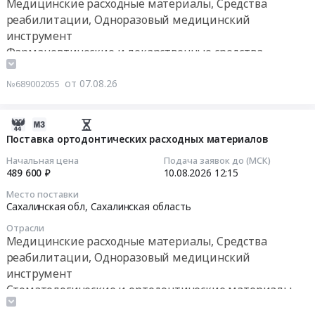
Медицинские расходные материалы, Средства
Респ.
для
01:00:00
реабилитации, Одноразовый медицинский
Адыгея;
донорской
инструмент
г.
крови
Тендер
Фармацевтические и лекарственные средства
Мурманск;
трехкамерных
на
Респ.
at
поставку
Башкортостан;
г.Углегорск,
от 07.08.26
№689002055
реагентов
Респ.
Сахалинская
для
Бурятия;
область
ПЦР-
2026-
Респ.
,
диагностики
08-
Поставка ортодонтических расходных материалов
Алтай;
Russia,
Тендер
07
Респ.
RU
Начальная цена
Подача заявок до (МСК)
на
06:00:08
489 600 ₽
10.08.2026
12:15
Дагестан;
Сахалинская
поставку
Респ.
область
Место поставки
реагентов
2026-
Ингушетия;
Медицинские
Сахалинская обл,
Сахалинская область
для
08-
Респ.
расходные
ПЦР-
Отрасли
10
Кабардино-
материалы,
Медицинские расходные материалы, Средства
диагностики
12:15:00
Балкарская;
Средства
реабилитации, Одноразовый медицинский
at
Респ.
реабилитации,
Южно-
инструмент
Тендер
Калмыкия;
Одноразовый
Сахалинск,
Стоматологические и ортодонтические материалы
на
Респ.
медицинский
Сахалинская
поставку
Карачаево-
инструмент