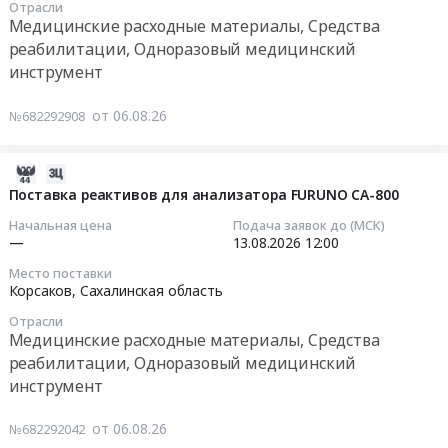
Цена:
пользу
г.
Отрасли
10
и
385875
Медицинские расходные материалы, Средства
граждан
Поронайск,
04:10:00
протезом
руб.
реабилитации, Одноразовый медицинский
в
Сахалинская
кисти
целях
инструмент
область
Тендер
активным
их
,
на
(тяговым),
социального
от 06.08.26
№682292908
Russia,
поставку
в
обеспечения
RU
реагентов
том
в
Сахалинская
Тендер
2026-
числе
2026-
область
на
08-
Поставка реактивов для анализатора FURUNO CA-800
при
2027
Медицинские
поставку
06
вычленении
гг
Начальная цена
Подача заявок до (МСК)
расходные
реагентов
07:06:29
и
—
13.08.2026
12:00
at
материалы,
at
частичном
г.
Средства
Место поставки
г.
2026-
вычленении
Хабаровск;
Корсаков,
Сахалинская область
реабилитации,
Поронайск,
08-
кисти
г.
Одноразовый
Сахалинская
Отрасли
13
в
Биробиджан;
медицинский
Медицинские расходные материалы, Средства
область
12:00:00
2027
г.
инструмент
реабилитации, Одноразовый медицинский
,
году.
Южно-
Предмет
инструмент
Russia,
Тендер
Цена:
Сахалинск;
тендера:
RU
на
1058924
г.
Поставка
от 06.08.26
№682292042
Сахалинская
поставку
руб.
Благовещенск;
медицинских