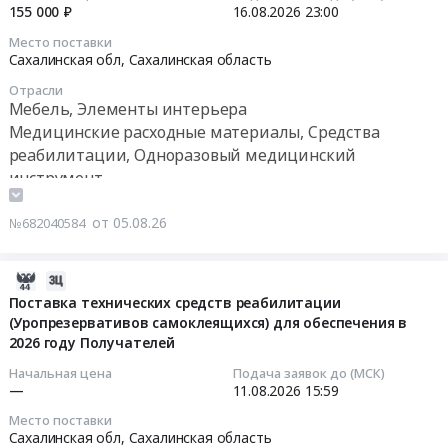
на
155 000 ₽
16.08.2026
23:00
для
Сахалинская
поставку
2026-
СПИД
область
Место поставки
расходного
08-
лаборатории
Сахалинская обл,
Сахалинская область
Медицинские
материала
16
(гепатиты).
расходные
Отрасли
для
23:00:00
Цена:
Мебель, Элементы интерьера
материалы,
хирургии
98670
Средства
Медицинские расходные материалы, Средства
at
Тендер
руб.
реабилитации,
реабилитации, Одноразовый медицинский
г.
на
Одноразовый
инструмент
Южно-
поставку
медицинский
Сахалинск,
технического
инструмент
от 05.08.26
Сахалинская
№682040584
средства
Предмет
область
реабилитации
тендера:
,
–
2026-
Поставка
Russia,
кровать
08-
Поставка технических средств реабилитации
реагентов
RU
адаптационная
(Уропрезервативов самоклеящихся) для обеспечения в
05
для
Сахалинская
в
2026 году Получателей
08:52:40
исследования
область
2027
аллергенов.
Начальная цена
Подача заявок до (МСК)
Медицинские
году
2026-
—
11.08.2026
15:59
Цена:
расходные
Тендер
08-
1212420
Место поставки
материалы,
на
11
Сахалинская обл,
Сахалинская область
руб.
Средства