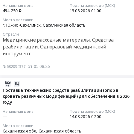
Поставка
серии
гемостаза
06:48:04
Начальная цена
Подача заявок до (МСК)
микроскопии
реагентов
M
на
494 250 ₽
13.08.2026
01:00
ИВД,
для
2020
анализаторе
2026-
одноразового
биохимического
Место поставки
года
STA
08-
г. Южно-Сахалинск,
Сахалинская область
использования
анализатора
выпуска
–
13
(является
BS-
at
Отрасли
R
01:00:00
медицинским
Медицинские расходные материалы, Средства
480.
г.
Evolution
изделием).
реабилитации, Одноразовый медицинский
Цена:
Александровск-
Тендер
Тендер
Цена:
143920
инструмент
Сахалинский,
на
на
197760
руб.
Сахалинская
поставку
поставку
руб.
от 05.08.26
№682034377
область
реагентов
расходного
,
для
материала
Russia,
выполнения
для
2026-
RU
исследований
хирургического
08-
Поставка технических средств реабилитации (опор в
Сахалинская
системы
отделения
кровать различных модификаций) для обеспечения в 2026
05
область
гемостаза
Тендер
году
06:09:28
Медицинские
на
на
Начальная цена
Подача заявок до (МСК)
расходные
анализаторе
поставку
2026-
—
14.08.2026
07:00
материалы,
STA
расходного
08-
Место поставки
Средства
–
материала
14
Сахалинская обл,
Сахалинская область
реабилитации,
R