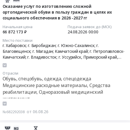
иммуноферментный
активным
область
анестезиолого-
08-
Оказание услуг по изготовлению сложной
анализ
(тяговым),
Сахалинская
реанимационного
ортопедической обуви в пользу граждан в целях их
06
(ИФА)
в
область
отделения
социального обеспечения в 2026 -2027 гг
07:35:20
at
том
Забайкальский
Тендер
Начальная цена
Подача заявок до (МСК)
Корсаков,
числе
край
на
2026-
66 872 173 ₽
24.08.2026
00:00
Сахалинская
при
Республика
поставку
08-
Место поставки
область
вычленении
Бурятия
медицинских
24
г. Хабаровск; г. Биробиджан; г. Южно-Сахалинск; г.
,
и
,
изделий
00:00:00
Благовещенск; г. Магадан; Камчатский край; г. Петропавловск-
Russia,
частичном
Russia,
для
Камчатский; г. Владивосток; г. Уссурийск,
Приморский край
,
RU
вычленении
RU
анестезиолого-
Хабаровский край
,
Амурская область
,
Камчатский край
,
Тендер
Сахалинская
кисти
Республика
реанимационного
Магаданская область
,
Сахалинская область
,
Еврейская АО
на
Отрасли
область
в
Саха
отделения
оказание
Обувь, спецобувь, одежда, спецодежда
Медицинские
2027
(Якутия)
at
услуг
Медицинские расходные материалы, Средства
расходные
году
Медицинские
г.
по
реабилитации, Одноразовый медицинский
материалы,
at
расходные
Южно-
изготовлению
инструмент
Средства
Сахалинская
материалы,
Сахалинск,
сложной
реабилитации,
обл,
Средства
Сахалинская
ортопедической
от 06.08.26
№682292038
Одноразовый
Сахалинская
реабилитации,
область
обуви
медицинский
область
Одноразовый
,
в
инструмент
,
медицинский
Russia,
пользу
2026-