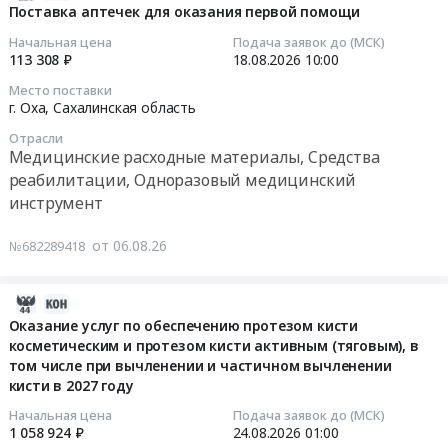
контроля
08-
Поставка аптечек для оказания первой помощи
обл;
реабилитации,
RU
уровня
06
Свердловская
Одноразовый
Начальная цена
Подача заявок до (МСК)
Сахалинская
глюкозы
11:24:28
113 308 ₽
18.08.2026
10:00
обл;
медицинский
область
в
Смоленская
инструмент
Тара
Место поставки
крови
2026-
обл;
Предмет
г. Оха,
Сахалинская область
и
Тендер:
08-
Тамбовская
тендера:
упаковка
Тест
Отрасли
18
обл;
Поставка
Предмет
Медицинские расходные материалы, Средства
полоски
10:00:00
Тверская
расходных
тендера:
реабилитации, Одноразовый медицинский
к
обл;
материалов
Поставка
инструмент
системе
Тендер
Томская
для
контейнеров
контроля
на
обл;
гематологического
для
от 06.08.26
№682289418
уровня
поставку
Тульская
анализатора
твердых
глюкозы
аптечек
обл;
BC-
коммунальных
в
для
2026-
Тюменская
6800
отходов.
крови
оказания
08-
обл;
Оказание услуг по обеспечению протезом кисти
Mindray.
Цена:
at
первой
косметическим и протезом кисти активным (тяговым), в
06
Ульяновская
Цена:
0
г.
помощи
том числе при вычленении и частичном вычленении
08:54:35
обл;
3234363
руб.
Холмск,
Тендер
кисти в 2027 году
Челябинская
руб.
Сахалинская
на
2026-
обл;
Начальная цена
Подача заявок до (МСК)
область
поставку
1 058 924 ₽
24.08.2026
01:00
08-
Забайкальский
,