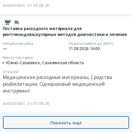
на
Предмет
инструмент
от 05.08.26
№682034035
технических
поставку
тендера:
Предмет
средств
расходных
Поставка
тендера:
реабилитации
материалов
2026-
реагентов
Поставка
(опор
Тендер
08-
Поставка расходного материала для
для
расходного
в
на
рентгенэндоваскулярных методов диагностики и лечения
05
выполнения
материала
кровать
поставку
05:39:25
исследований
Начальная цена
Подача заявок до (МСК)
для
различных
расходных
—
11.08.2026
16:00
системы
хирургического
модификаций)
материалов
2026-
гемостаза
отделения.
Место поставки
для
at
08-
на
г. Южно-Сахалинск,
Сахалинская область
Цена:
обеспечения
Сахалинская
11
анализаторе
494250
в
Отрасли
обл,
16:00:00
STA
руб.
Медицинские расходные материалы, Средства
2026
Сахалинская
–
реабилитации, Одноразовый медицинский
году
область
Тендер
R
at
инструмент
,
на
Evolution.
Сахалинская
Russia,
поставку
Цена:
обл,
от 05.08.26
№682034001
RU
расходного
1524118
Сахалинская
Сахалинская
материала
руб.
область
область
для
Показать еще
,
Медицинские
рентгенэндоваскулярных
Russia,
расходные