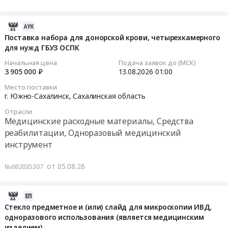
поставку
Элементы
реабилитации
медицинских
интерьера
(Уропрезервативов
изделий
2026-
Предмет
самоклеящихся)
для
08-
Поставка набора для донорской крови, четырехкамерного
тендера:
для
травматологии
для нужд ГБУЗ ОСПК
07
Поставка
обеспечения
Тендер
08:02:16
Начальная цена
Подача заявок до (МСК)
технического
в
на
3 905 000 ₽
13.08.2026
01:00
средства
2026
поставку
2026-
реабилитации
Место поставки
году
медицинских
08-
г. Южно-Сахалинск,
Сахалинская область
–
Получателей
изделий
13
кровать
at
Отрасли
для
01:00:00
адаптационная
Медицинские расходные материалы, Средства
Сахалинская
травматологии
в
реабилитации, Одноразовый медицинский
обл,
at
Тендер
2027
инструмент
Сахалинская
г.
на
году.
область
Холмск,
поставку
Цена:
от 05.08.26
№682035307
,
Сахалинская
набора
155000
Russia,
область
для
руб.
RU
,
донорской
2026-
Сахалинская
Russia,
крови,
08-
Стекло предметное и (или) слайд для микроскопии ИВД,
область
RU
четырехкамерного
одноразового использования (является медицинским
05
Медицинские
Сахалинская
для
изделием)