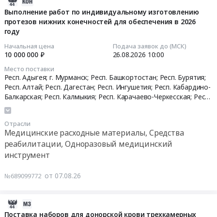
2026-
08-
Выполнение работ по индивидуальному изготовлению
протезов нижних конечностей для обеспечения в 2026
07
году
14:21:30
Начальная цена
Подача заявок до (МСК)
2026-
10 000 000 ₽
26.08.2026
10:00
08-
Место поставки
26
Респ. Адыгея; г. Мурманск; Респ. Башкортостан; Респ. Бурятия;
10:00:00
Респ. Алтай; Респ. Дагестан; Респ. Ингушетия; Респ. Кабардино-
Балкарская; Респ. Калмыкия; Респ. Карачаево-Черкесская; Респ.
Карелия; Респ. Коми; Респ. Марий Эл; Респ. Мордовия; Респ.
Тендер
Саха /Якутия/; Респ. Северная Осетия - Алания; Респ.
на
Отрасли
Татарстан; Респ. Тыва; Респ. Удмуртская; Респ. Хакасия; Респ.
выполнение
Медицинские расходные материалы, Средства
Чеченская; Респ. Чувашская - Чувашия; Алтайский край;
работ
реабилитации, Одноразовый медицинский
Краснодарский край; Красноярский край; Приморский край;
по
инструмент
Ставропольский край; Хабаровский край; Амурская обл;
индивидуальному
Архангельская обл; Астраханская обл; Белгородская обл;
изготовлению
Брянская обл; Владимирская обл; Волгоградская обл;
от 07.08.26
№689099772
протезов
Вологодская обл; Воронежская обл; Ивановская обл;
нижних
Иркутская обл; Калининградская обл; Калужская обл;
конечностей
2026-
Камчатский край; Кемеровская обл; Кировская обл;
Костромская обл; Курганская обл; Курская обл; Ленинградская
для
08-
Поставка наборов для донорской крови трехкамерных