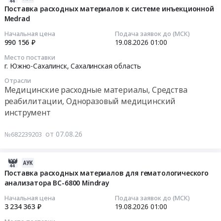
Средства
Медицинские
для
08-
Поставка расходных материалов к системе инъекционной
Воронежская
реабилитации,
расходные
РАО
Medrad
07
обл;
Одноразовый
материалы,
Тендер
03:03:02
Ивановская
медицинский
Начальная цена
Подача заявок до (МСК)
Средства
на
обл;
990 156 ₽
19.08.2026
01:00
инструмент
реабилитации,
поставку
2026-
Иркутская
Предмет
Одноразовый
Место поставки
расходного
08-
обл;
г. Южно-Сахалинск,
Сахалинская область
тендера:
медицинский
материала
19
Калининградская
Поставка
инструмент
Отрасли
для
01:00:00
обл;
реагентов
Медицинские расходные материалы, Средства
Предмет
РАО
Калужская
для
тендера:
реабилитации, Одноразовый медицинский
at
Тендер
обл;
гематологического
Поставка
инструмент
г.
на
Камчатский
анализатора
предметных
Южно-
поставку
край;
BC-
стекол.
от 07.08.26
№682239203
Сахалинск,
расходных
Кемеровская
6800
Цена:
Сахалинская
материалов
обл;
Mindray.
0
область
к
Кировская
2026-
Цена:
руб.
,
системе
обл;
08-
Поставка расходных материалов для гематологического
1231602
Russia,
инъекционной
анализатора BC-6800 Mindray
Костромская
07
руб.
RU
Medrad
обл;
02:31:02
Начальная цена
Подача заявок до (МСК)
Сахалинская
Тендер
Курганская
3 234 363 ₽
19.08.2026
01:00
область
на
обл;
2026-