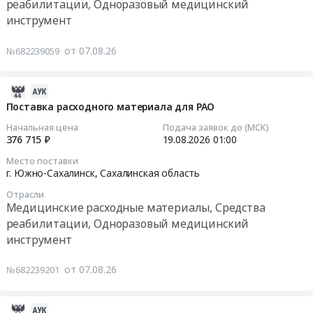
Средства
край;
реабилитации, Одноразовый медицинский
для
реабилитации,
Ставропольский
инструмент
гематологического
Тендер
Одноразовый
край;
анализатора
на
медицинский
Хабаровский
от 07.08.26
№682239059
BC-
поставку
инструмент
край;
6800
предметных
Предмет
Амурская
Mindray
стекол
2026-
тендера:
обл;
at
Тендер
08-
Поставка расходного материала для РАО
Поставка
Архангельская
г.
на
07
компонентов
обл;
Начальная цена
Подача заявок до (МСК)
Южно-
поставку
03:03:02
376 715 ₽
19.08.2026
01:00
эндопротеза
Астраханская
Сахалинск,
предметных
плечевого
обл;
Сахалинская
Место поставки
стекол
2026-
сустава.
Белгородская
г. Южно-Сахалинск,
Сахалинская область
область
at
08-
Цена:
обл;
,
Корсаков,
Отрасли
19
1131960
Брянская
Медицинские расходные материалы, Средства
Russia,
Сахалинская
01:00:00
руб.
обл;
RU
реабилитации, Одноразовый медицинский
область
Владимирская
Сахалинская
инструмент
,
Тендер
обл;
область
Russia,
на
Волгоградская
Медицинские
от 07.08.26
№682239201
RU
поставку
обл;
расходные
Сахалинская
расходного
Вологодская
материалы,
область
материала
2026-
обл;