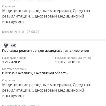
,
для
08-
Russia,
ЭКГ
Отрасли
10
Медицинские расходные материалы, Средства
RU
at
02:00:00
Сахалинская
реабилитации, Одноразовый медицинский
г.
область
инструмент
Углегорск,
Тендер
Медицинские
Сахалинская
на
расходные
от 05.08.26
№682050935
область
поставку
материалы,
,
реагентов
Средства
Russia,
для
2026-
реабилитации,
RU
СПИД
08-
Поставка реагентов для исследования аллергенов
Одноразовый
Сахалинская
лаборатории
05
медицинский
Начальная цена
Подача заявок до (МСК)
область
(гепатиты)
09:26:47
1 212 420 ₽
13.08.2026
01:00
инструмент
Медицинские
Тендер
Предмет
расходные
Место поставки
на
2026-
тендера:
г. Южно-Сахалинск,
Сахалинская область
материалы,
поставку
08-
Поставка
Средства
реагентов
Отрасли
13
реагентов
реабилитации,
Медицинские расходные материалы, Средства
для
01:00:00
для
Одноразовый
реабилитации, Одноразовый медицинский
СПИД
определения
медицинский
инструмент
лаборатории
Тендер
антител
инструмент
(гепатиты)
на
к
Предмет
от 05.08.26
№682049981