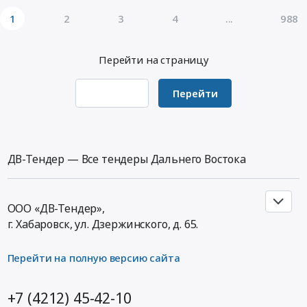
методов
RU
материалы,
диагностики
1
2
3
4
...
988
Сахалинская
Средства
и
область
реабилитации,
лечения
Мебель,
Одноразовый
Перейти на страницу
Тендер
Элементы
медицинский
на
интерьера
инструмент
поставку
Перейти
Предмет
Предмет
расходного
тендера:
тендера:
материала
Поставка
Поставка
для
технических
расходных
рентгенэндоваскулярных
ДВ-Тендер — Все тендеры Дальнего Востока
средств
материалов.
методов
реабилитации
Цена:
диагностики
(опор
257250
и
в
руб.
ООО «ДВ-Тендер»,
лечения
кровать
г. Хабаровск,
ул. Дзержинского, д. 65
.
at
различных
г.
модификаций)
Южно-
Перейти на полную версию сайта
для
Сахалинск,
обеспечения
Сахалинская
+7 (4212) 45-42-10
в
область