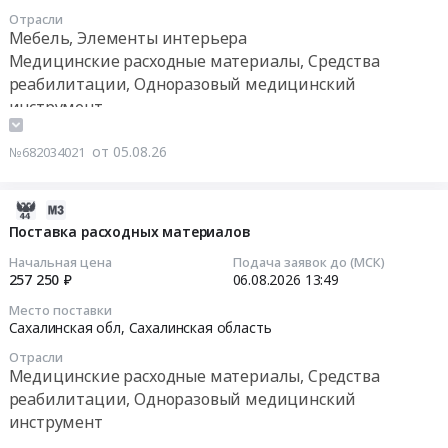
для
07:00:00
Одноразовый
Отрасли
Evolution
хирургического
Мебель, Элементы интерьера
медицинский
at
отделения
Тендер
Медицинские расходные материалы, Средства
инструмент
г.
at
на
реабилитации, Одноразовый медицинский
Предмет
Южно-
г.
поставку
инструмент
тендера:
Сахалинск,
Южно-
технических
поставка
Сахалинская
Сахалинск,
средств
расходного
от 05.08.26
№682034021
область
Сахалинская
реабилитации
материала
,
область
(опор
для
Russia,
,
в
2026-
гематологического
RU
Russia,
кровать
08-
Поставка расходных материалов
анализатора
Сахалинская
RU
различных
05
Medonic
Начальная цена
Подача заявок до (МСК)
область
Сахалинская
модификаций)
05:40:04
257 250 ₽
06.08.2026
13:49
серии
Медицинские
область
для
M
расходные
Место поставки
Медицинские
обеспечения
2026-
2020
Сахалинская обл,
Сахалинская область
материалы,
расходные
в
08-
года
Средства
материалы,
Отрасли
2026
06
выпуска.
реабилитации,
Медицинские расходные материалы, Средства
Средства
году
13:49:00
Цена:
Одноразовый
реабилитации, Одноразовый медицинский
реабилитации,
Тендер
594520
медицинский
Одноразовый
инструмент
на
Тендер
руб.
инструмент
медицинский
поставку