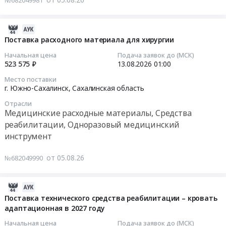
at
поставку
Helicobacter
тендера:
г.Углегорск,
реагентов
pylori.
Поставка
Сахалинская
для
2026-
Цена:
бумаги
область
исследования
08-
Поставка расходного материала для хирургии
22890
для
,
аллергенов
05
руб.
ЭКГ.
Начальная цена
Подача заявок до (МСК)
Russia,
Тендер
08:56:06
523 575 ₽
13.08.2026
01:00
Цена:
RU
на
34020
Сахалинская
Место поставки
поставку
2026-
руб.
г. Южно-Сахалинск,
Сахалинская область
область
реагентов
08-
Медицинские
для
Отрасли
13
расходные
Медицинские расходные материалы, Средства
исследования
01:00:00
материалы,
реабилитации, Одноразовый медицинский
аллергенов
Средства
инструмент
at
Тендер
реабилитации,
г.
на
Одноразовый
от 05.08.26
№682049990
Южно-
поставку
медицинский
Сахалинск,
расходного
инструмент
Сахалинская
материала
2026-
Предмет
область
для
08-
Поставка технического средства реабилитации – кровать
тендера:
,
хирургии
адаптационная в 2027 году
05
Поставка
Russia,
Тендер
08:54:31
реагентов
Начальная цена
Подача заявок до (МСК)
RU