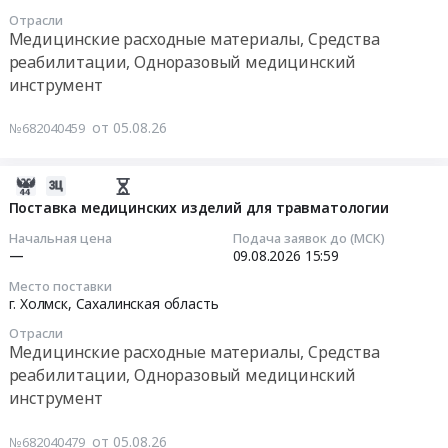
поставку
15:59:00
реабилитации,
Отрасли
технического
Медицинские расходные материалы, Средства
Одноразовый
средства
Тендер
реабилитации, Одноразовый медицинский
медицинский
реабилитации
на
инструмент
инструмент
–
поставку
Предмет
кровать
технических
тендера:
от 05.08.26
№682040459
адаптационная
средств
Поставка
в
реабилитации
расходного
2027
(Уропрезервативов
2026-
материала
году
самоклеящихся)
08-
Поставка медицинских изделий для травматологии
для
at
для
05
хирургии.
Начальная цена
Подача заявок до (МСК)
Сахалинская
обеспечения
08:52:40
—
09.08.2026
15:59
Цена:
обл,
в
523575
Место поставки
Сахалинская
2026
2026-
г. Холмск,
Сахалинская область
руб.
область
году
08-
,
Отрасли
Получателей
09
Медицинские расходные материалы, Средства
Russia,
Тендер
15:59:00
реабилитации, Одноразовый медицинский
RU
на
Сахалинская
инструмент
поставку
Тендер
область
технических
на
Мебель,
от 05.08.26
№682040479
средств