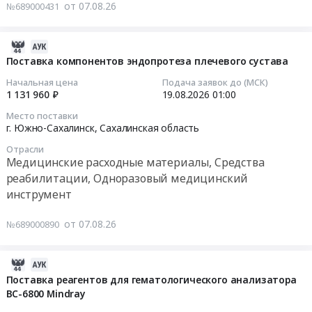
область
от 07.08.26
№689000431
ортодонтических
Черкесская;
Предмет
,
расходных
Респ.
тендера:
Russia,
материалов
2026-
Карелия;
Поставка
RU
Тендер
08-
Респ.
наборов
Поставка компонентов эндопротеза плечевого сустава
Сахалинская
на
07
Коми;
для
область
Начальная цена
Подача заявок до (МСК)
поставку
04:57:27
Респ.
донорской
1 131 960 ₽
19.08.2026
01:00
Медицинские
ортодонтических
Марий
крови
расходные
Место поставки
расходных
2026-
Эл;
трехкамерных.
материалы,
г. Южно-Сахалинск,
Сахалинская область
материалов
08-
Респ.
Цена:
Средства
at
Отрасли
19
Мордовия;
588000
реабилитации,
Медицинские расходные материалы, Средства
Сахалинская
01:00:00
Респ.
руб.
Одноразовый
реабилитации, Одноразовый медицинский
обл,
Саха
медицинский
Сахалинская
инструмент
Тендер
/
инструмент
область
на
Якутия/;
Предмет
,
от 07.08.26
№689000890
поставку
Респ.
тендера:
Russia,
компонентов
Северная
Поставка
RU
эндопротеза
Осетия
2026-
реагентов
Сахалинская
плечевого
-
08-
для
Поставка реагентов для гематологического анализатора
область
сустава
Алания;
BC-6800 Mindray
07
ПЦР-
Медицинские
Тендер
Респ.
03:35:03
диагностики.