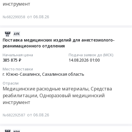
при
Севастополь;
глюкозы
инструмент
медицинский
на
вычленении
Респ.
в
инструмент
множественную
и
Донецкая
крови.
от 06.08.26
№682299358
Предмет
формы
частичном
Народная;
Цена:
тендера:
25-
вычленении
Респ.
51300
Поставка
гидроксивитамина
кисти
Луганская
2026-
руб.
аптечек
D
в
Народная;
08-
Поставка медицинских изделий для анестезиолого-
для
ИВД,
2027
Херсонская
реанимационного отделения
06
оказания
набор,
году
обл,
08:09:22
Начальная цена
Подача заявок до (МСК)
первой
иммуноферментный
Тендер
Республика
385 875 ₽
14.08.2026
01:00
помощи.
анализ
на
Саха
2026-
Место поставки
Цена:
(ИФА)
оказание
(Якутия)
08-
г. Южно-Сахалинск,
Сахалинская область
113308
Тендер
услуг
Приморский
14
руб.
Отрасли
на
по
край
01:00:00
Медицинские расходные материалы, Средства
множественную
обеспечению
Хабаровский
реабилитации, Одноразовый медицинский
формы
протезом
край
Тендер
инструмент
25-
кисти
Амурская
на
гидроксивитамина
косметическим
область
поставку
от 06.08.26
№682292587
D
и
Камчатский
медицинских
ИВД,
протезом
край
изделий
набор,
кисти
Магаданская
для
2026-