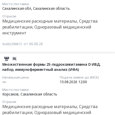
аптечек
24
край;
Место поставки
Russia,
для
01:00:00
Ярославская
Сахалинская обл,
Сахалинская область
RU
оказания
обл;
Сахалинская
Отрасли
первой
Тендер
г.
Медицинские расходные материалы, Средства
область
помощи
на
Москва;
реабилитации, Одноразовый медицинский
Медицинские
at
оказание
г.
инструмент
расходные
г.
услуг
Санкт-
материалы,
Оха,
по
Петербург;
от 06.08.26
№682298872
Средства
Сахалинская
обеспечению
Ханты-
реабилитации,
область
протезом
Мансийский
Одноразовый
,
2026-
кисти
Автономный
медицинский
Russia,
08-
косметическим
Множественная формы 25-гидроксивитамина D ИВД,
округ
инструмент
RU
набор, иммуноферментный анализ (ИФА)
06
и
-
Предмет
Сахалинская
08:39:34
протезом
Югра
Начальная цена
Подача заявок до (МСК)
тендера:
область
кисти
АО;
—
13.08.2026
12:00
Тест
Медицинские
2026-
активным
Запорожская
полоски
Место поставки
расходные
08-
(тяговым),
обл;
Корсаков,
Сахалинская область
к
материалы,
13
в
Респ.
системе
Отрасли
Средства
12:00:00
том
Крым;
Медицинские расходные материалы, Средства
контроля
реабилитации,
числе
Город
реабилитации, Одноразовый медицинский
уровня
Одноразовый
Тендер