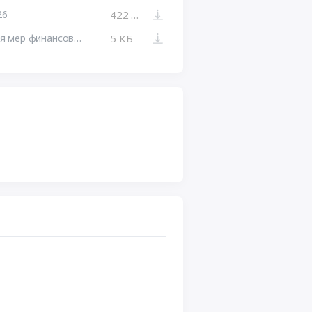
26
422 КБ
Извещение. Портал предоставления мер финансовой государственной поддержки
5 КБ