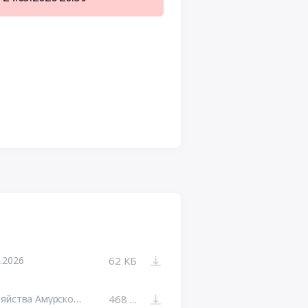
.2026
62 КБ
Приказ министерства сельского хозяйства Амурской области от 17.03.2026 №55
468 КБ