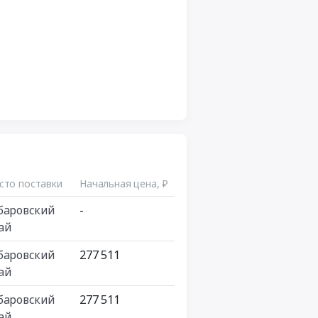
сто поставки
Начальная цена, ₽
баровский
-
ай
баровский
277 511
ай
баровский
277 511
ай