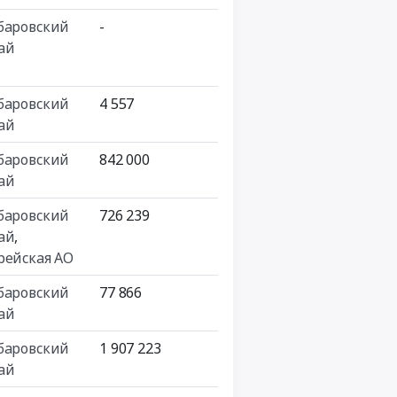
баровский
-
ай
баровский
4 557
ай
баровский
842 000
ай
баровский
726 239
ай
,
рейская АО
баровский
77 866
ай
баровский
1 907 223
ай