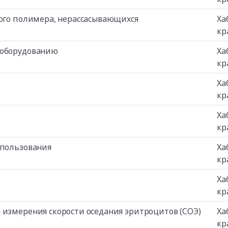
кого полимера, нерассасывающихся
Ха
кр
 оборудованию
Ха
кр
Ха
кр
Ха
кр
спользования
Ха
кр
Ха
кр
 измерения скорости оседания эритроцитов (СОЭ)
Ха
кр