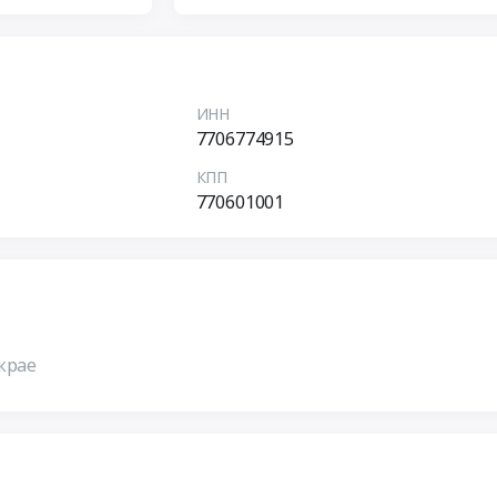
ИНН
7706774915
КПП
770601001
крае