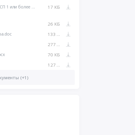
Протокол подведения итогов ЗК МСП 1 или более рассматривается, 1 или более допущено (системный).docx
17 КБ
26 КБ
ра.doc
133 КБ
277 КБ
ocx
70 КБ
127 КБ
кументы (+1)