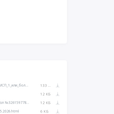
Протокол_подведения_итогов_ЗК_МСП_1_или_более_рассматривается,_1_или_более_допущено_(системный).docx_с_данными_эл.подписей.pdf
133 КБ
12 КБ
Печатная форма: Итоговый протокол №32615977827-01
12 КБ
5.2026.html
6 КБ